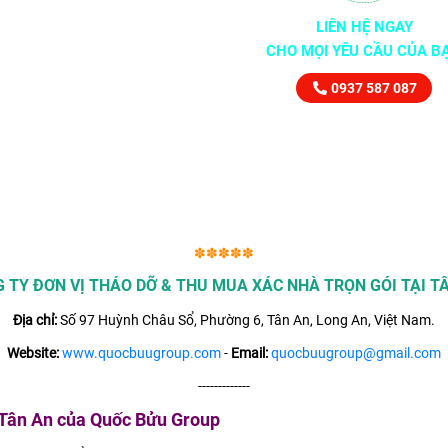
LIÊN HỆ NGAY
CHO MỌI YÊU CẦU CỦA B
0937 587 087
✽✽✽✽✽
 TY ĐƠN VỊ THÁO DỠ & THU MUA XÁC NHÀ TRỌN GÓI TẠI T
Địa chỉ:
Số 97 Huỳnh Châu Sổ, Phường 6, Tân An, Long An, Việt Nam.
Website:
www.quocbuugroup.com
-
Email:
quocbuugroup@gmail.com
-------------
 Tân An của Quốc Bửu Group