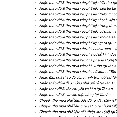
Nhận tháo dỡ & thu mua xác phế liệu biệt thự tại
Nhận tháo dỡ & thu mua xác phế liệu siêu thị tại
Nhận tháo dỡ & thu mua xác phế liệu trường học
Nhận tháo dỡ & thu mua xác phế liệu bệnh viện t
Nhận tháo dỡ & thu mua xác phế liệu trung tâm 
Nhận tháo dỡ & thu mua xác phế liệu cơ quan tạ
Nhận tháo dỡ & thu mua xác phế liệu kho bãi tại
Nhận tháo dỡ & thu mua xác phế liệu gara tại Tâ
Nhận tháo dỡ & thu mua xác nhà showroom - cử
Nhận tháo dỡ & thu mua xác nhà cơ sở kinh doan
Nhận tháo dỡ & thu mua xác nhà phế liệu tổng h
Nhận tháo dỡ & thu mua xác nhà vườn tại Tân A
Nhận tháo dỡ & thu mua xác nhà cổ xưa tại Tân
Nhận đập phá tháo dỡ công trình trọn gói tại Tâ
Nhận tháo dỡ & đào móng nhà giá rẻ tại Tân An.
Nhận tháo dỡ & vận chuyển xà bần tại Tân An.
Nhận tháo dỡ & san lấp mặt bằng tại Tân An.
Chuyên thu mua phế liệu: dây đồng, dây điện (sll)
Chuyên thu mua phế liệu: cửa sắt, cửa nhôm (sll)
Chuyên thu mua phế liệu: sắt, thép, inox (sll) tại