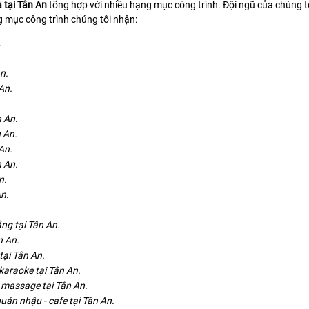
 tại Tân An
tổng hợp với nhiều hạng mục công trình. Đội ngũ của chúng tô
 mục công trình chúng tôi nhận:
.
n.
An.
.
n An.
 An.
An.
n An.
n.
An.
ng tại Tân An.
n An.
tại Tân An.
karaoke tại Tân An.
- massage tại Tân An.
uán nhậu - cafe tại Tân An.