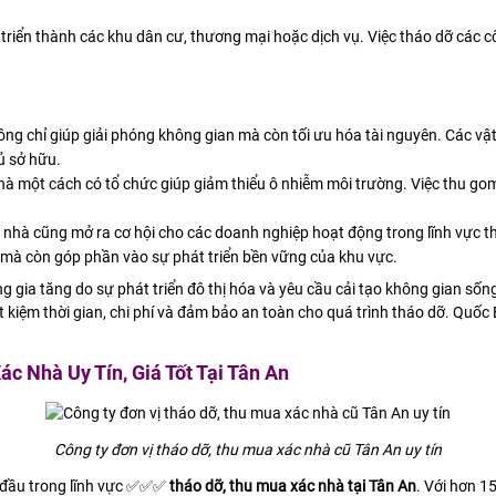
 triển thành các khu dân cư, thương mại hoặc dịch vụ. Việc tháo dỡ các 
ng chỉ giúp giải phóng không gian mà còn tối ưu hóa tài nguyên. Các vật 
hủ sở hữu.
à một cách có tổ chức giúp giảm thiểu ô nhiễm môi trường. Việc thu gom
 nhà cũng mở ra cơ hội cho các doanh nghiệp hoạt động trong lĩnh vực th
ệp mà còn góp phần vào sự phát triển bền vững của khu vực.
g gia tăng do sự phát triển đô thị hóa và yêu cầu cải tạo không gian sống
iết kiệm thời gian, chi phí và đảm bảo an toàn cho quá trình tháo dỡ. Qu
c Nhà Uy Tín, Giá Tốt Tại Tân An
Công ty đơn vị tháo dỡ, thu mua xác nhà cũ Tân An uy tín
 đầu trong lĩnh vực ✅✅✅
tháo dỡ, thu mua xác nhà tại Tân An
. Với hơn 1