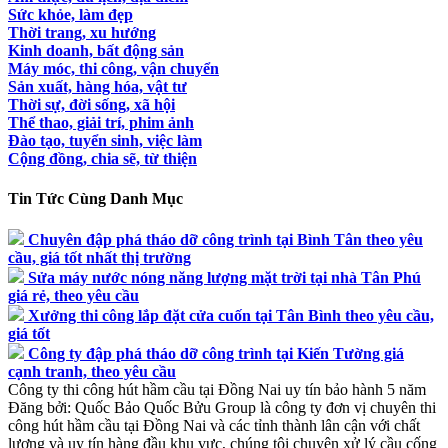
Sức khỏe, làm đẹp
Thời trang, xu hướng
Kinh doanh, bất động sản
Máy móc, thi công, vận chuyển
Sản xuất, hàng hóa, vật tư
Thời sự, đời sống, xã hội
Thể thao, giải trí, phim ảnh
Đào tạo, tuyển sinh, việc làm
Cộng đồng, chia sẽ, từ thiện
Tin Tức Cùng Danh Mục
Chuyên đập phá tháo dỡ công trình tại Bình Tân theo yêu
cầu, giá tốt nhất thị trường
Sửa máy nước nóng năng lượng mặt trời tại nhà Tân Phú
giá rẻ, theo yêu cầu
Xưởng thi công lắp đặt cửa cuốn tại Tân Bình theo yêu cầu,
giá tốt
Công ty đập phá tháo dỡ công trình tại Kiến Tường giá
cạnh tranh, theo yêu cầu
Công ty thi công hút hầm cầu tại Đồng Nai uy tín bảo hành 5 năm
Đăng bởi:
Quốc Bảo
Quốc Bửu Group là công ty đơn vị chuyên thi
công hút hầm cầu tại Đồng Nai và các tỉnh thành lân cận với chất
lượng và uy tín hàng đầu khu vực, chúng tôi chuyên xử lý cầu cống