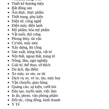
Thiết kế thương hiệu
Bất động sản
Ẩm thực, thực phẩm
Thời trang, phụ kiện
Điện tử, công nghệ
Điện máy, điện lạnh
Mỹ phẩm, hóa mỹ phẩm
Vật nuôi, thú cưng
Phong thủy, tài vận
Cơ khí, máy móc
Xây dựng, thi công
Sản xuất, hàng hóa, vật tư
Nội thất, ngoại thất, trang trí
Nông, lâm, ngư nghiệp
Giải trí, thể thao, sở thích
Du lịch, địa điểm
Xe máy, xe oto, xe tải
Dịch vụ xe, vé xe, tàu, máy bay
Vận chuyển, giao hàng
Quảng cáo, sự kiện, cưới hỏi
Đào tạo, tuyển sinh, việc làm
In ấn, photo, văn phòng phẩm
Đối tác, cộng đồng, kinh doanh
Y Tế