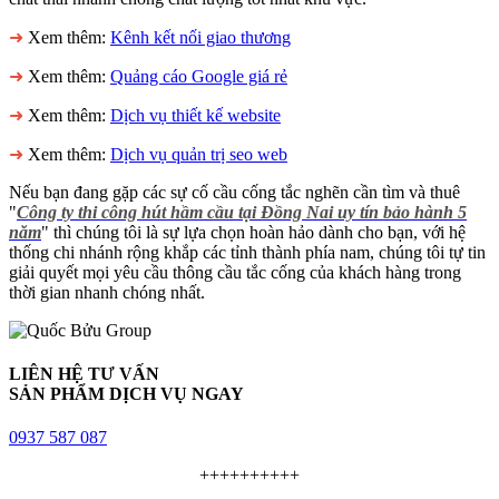
➜
Xem thêm:
Kênh kết nối giao thương
➜
Xem thêm:
Quảng cáo Google giá rẻ
➜
Xem thêm:
Dịch vụ thiết kế website
➜
Xem thêm:
Dịch vụ quản trị seo web
Nếu bạn đang gặp các sự cố cầu cống tắc nghẽn cần tìm và thuê
"
Công ty thi công hút hầm cầu tại Đồng Nai uy tín bảo hành 5
năm
" thì chúng tôi là sự lựa chọn hoàn hảo dành cho bạn, với hệ
thống chi nhánh rộng khắp các tỉnh thành phía nam, chúng tôi tự tin
giải quyết mọi yêu cầu thông cầu tắc cống của khách hàng trong
thời gian nhanh chóng nhất.
LIÊN HỆ TƯ VẤN
SẢN PHẨM DỊCH VỤ NGAY
0937 587 087
++++++++++