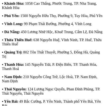
• Khánh Hòa:
1058 Cao Thắng, Phước Trung, TP. Nha Trang,
Khánh Hòa
• Phú Yên:
1500 Nguyễn Hữu Thọ, Phường 9, Tuy Hòa, Phú Yên
• Vĩnh Long:
99 Phạm Thái Bường, Phường 4, Vĩnh Long
• Đà Nẵng:
450 Lương Nhữ Hộc, Khuê Trung, Cẩm Lệ, Đà Nẵng
• Thừa Thiên Huế:
638 Nguyễn Huệ, Vĩnh Ninh, TP. Huế, Thừa
Thiên Huế
• Quảng Trị:
802 Tôn Thất Thuyết, Phường 5, Đông Hà, Quảng
Trị
• Thanh Hóa:
145 Nguyễn Trãi, P. Điện Biên, TP. Thanh Hóa,
Thanh Hoá
• Nam Định:
210 Nguyễn Công Trứ, Lộc Hoà, TP. Nam Định,
Nam Định
• Thái Nguyên:
124 Lương Ngọc Quyến, Phan Đình Phùng, TP.
Thái Nguyên, Thái Nguyên
• Yên Bái:
49 Bắc Cường, P. Yên Ninh, Thành phố Yên Bái, Yên
Bái