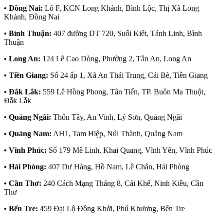
• Đồng Nai:
Lô F, KCN Long Khánh, Bình Lộc, Thị Xã Long
Khánh, Đồng Nai
• Bình Thuận:
407 đường DT 720, Suối Kiết, Tánh Linh, Bình
Thuận
• Long An:
124 Lê Cao Dòng, Phường 2, Tân An, Long An
• Tiền Giang:
Số 24 ấp 1, Xã An Thái Trung, Cái Bè, Tiền Giang
• Đắk Lắk:
559 Lê Hồng Phong, Tân Tiến, TP. Buôn Ma Thuột,
Đắk Lắk
• Quảng Ngãi:
Thôn Tây, An Vinh, Lý Sơn, Quảng Ngãi
• Quảng Nam:
AH1, Tam Hiệp, Núi Thành, Quảng Nam
• Vĩnh Phúc:
Số 179 Mê Linh, Khai Quang, Vĩnh Yên, Vĩnh Phúc
• Hải Phòng:
407 Dư Hàng, Hồ Nam, Lê Chân, Hải Phòng
• Cần Thơ:
240 Cách Mạng Tháng 8, Cái Khế, Ninh Kiều, Cần
Thơ
• Bến Tre:
459 Đại Lộ Đồng Khởi, Phú Khương, Bến Tre