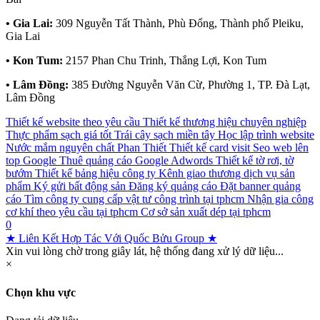
• Gia Lai:
309 Nguyễn Tất Thành, Phù Đổng, Thành phố Pleiku,
Gia Lai
• Kon Tum:
2157 Phan Chu Trinh, Thắng Lợi, Kon Tum
• Lâm Đồng:
385 Đường Nguyễn Văn Cừ, Phường 1, TP. Đà Lạt,
Lâm Đồng
Thiết kế website theo yêu cầu
Thiết kế thương hiệu chuyên nghiệp
Thực phẩm sạch giá tốt
Trái cây sạch miền tây
Học lập trình website
Nước mắm nguyên chất Phan Thiết
Thiết kế card visit
Seo web lên
top Google
Thuê quảng cáo Google Adwords
Thiết kế tờ rơi, tờ
bướm
Thiết kế bảng hiệu công ty
Kênh giao thương dịch vụ sản
phẩm
Ký gửi bất động sản
Đăng ký quảng cáo
Đặt banner quảng
cáo
Tìm công ty cung cấp vật tư công trình tại tphcm
Nhận gia công
cơ khí theo yêu cầu tại tphcm
Cơ sở sản xuất dép tại tphcm
0
★ Liên Kết Hợp Tác Với Quốc Bửu Group ★
Xin vui lòng chờ trong giây lát, hệ thống đang xử lý dữ liệu...
×
Chọn khu vực