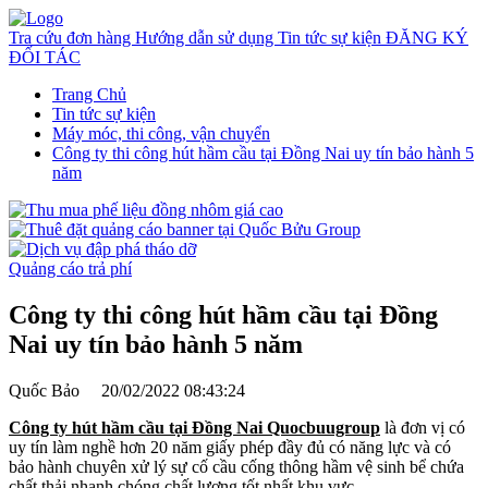
Tra cứu đơn hàng
Hướng dẫn sử dụng
Tin tức sự kiện
ĐĂNG KÝ
ĐỐI TÁC
Trang Chủ
Tin tức sự kiện
Máy móc, thi công, vận chuyển
Công ty thi công hút hầm cầu tại Đồng Nai uy tín bảo hành 5
năm
Quảng cáo trả phí
Công ty thi công hút hầm cầu tại Đồng
Nai uy tín bảo hành 5 năm
Quốc Bảo
20/02/2022 08:43:24
Công ty hút hầm cầu tại Đồng Nai Quocbuugroup
là đơn vị có
uy tín làm nghề hơn 20 năm giấy phép đầy đủ có năng lực và có
bảo hành chuyên xử lý sự cố cầu cống thông hầm vệ sinh bể chứa
chất thải nhanh chóng chất lượng tốt nhất khu vực.