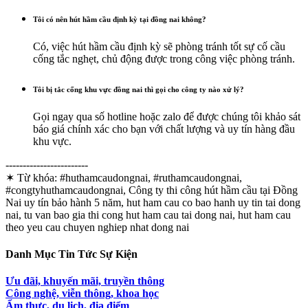
Tôi có nên hút hầm cầu định kỳ tại đồng nai không?
Có, việc hút hầm cầu định kỳ sẽ phòng tránh tốt sự cố cầu
cống tắc nghẹt, chủ động được trong công việc phòng tránh.
Tôi bị tắc cống khu vực đồng nai thì gọi cho công ty nào xử lý?
Gọi ngay qua số hotline hoặc zalo để được chúng tôi khảo sát
báo giá chính xác cho bạn với chất lượng và uy tín hàng đầu
khu vực.
------------------------
✶ Từ khóa:
#huthamcaudongnai, #ruthamcaudongnai,
#congtyhuthamcaudongnai, Công ty thi công hút hầm cầu tại Đồng
Nai uy tín bảo hành 5 năm, hut ham cau co bao hanh uy tin tai dong
nai, tu van bao gia thi cong hut ham cau tai dong nai, hut ham cau
theo yeu cau chuyen nghiep nhat dong nai
Danh Mục Tin Tức Sự Kiện
Ưu đãi, khuyến mãi, truyền thông
Công nghệ, viễn thông, khoa học
Ẩm thực, du lịch, địa điểm