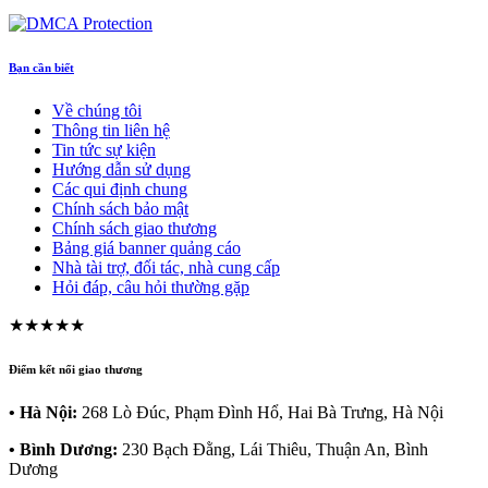
Bạn cần biết
Về chúng tôi
Thông tin liên hệ
Tin tức sự kiện
Hướng dẫn sử dụng
Các qui định chung
Chính sách bảo mật
Chính sách giao thương
Bảng giá banner quảng cáo
Nhà tài trợ, đối tác, nhà cung cấp
Hỏi đáp, câu hỏi thường gặp
★★★★★
Điểm kết nối giao thương
• Hà Nội:
268 Lò Đúc, Phạm Đình Hổ, Hai Bà Trưng, Hà Nội
• Bình Dương:
230 Bạch Đằng, Lái Thiêu, Thuận An, Bình
Dương