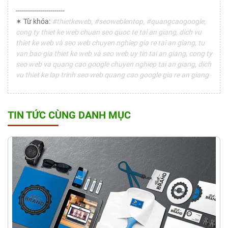
------------------------
✶ Từ khóa:
#thietkeweb, #seoweblentop, #quangcaogoogle,
cong ty thiet ke web chuan seo quoc te tai an giang, dich vu
thiet ke web và seo web chuyen nghiep gia re tai an giang, tu
van bao gia thiet ke web và seo web uy tin tai an giang, cong ty
seo web va quang cao google chuyen nghiep tai an giang, dich
vu thiet ke lap trinh seo web quang cao google gia re an giang
TIN TỨC CÙNG DANH MỤC