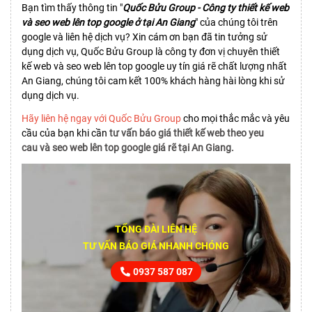
Bạn tìm thấy thông tin "
Quốc Bửu Group - Công ty thiết kế web
và seo web lên top google ở tại An Giang
" của chúng tôi trên
google và liên hệ dịch vụ? Xin cám ơn bạn đã tin tưởng sử
dụng dịch vụ, Quốc Bửu Group là công ty đơn vị chuyên thiết
kế web và seo web lên top google uy tín giá rẽ chất lượng nhất
An Giang, chúng tôi cam kết 100% khách hàng hài lòng khi sử
dụng dịch vụ.
Hãy liên hệ ngay với Quốc Bửu Group
cho mọi thắc mắc và yêu
cầu của bạn khi cần
tư vấn báo giá thiết kế web theo yeu
cau và seo web lên top google giá rẽ tại An Giang.
TỔNG ĐÀI LIÊN HỆ
TƯ VẤN BÁO GIÁ NHANH CHÓNG
0937 587 087