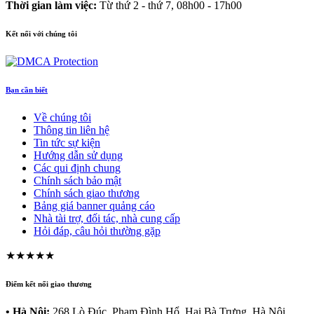
Thời gian làm việc:
Từ thứ 2 - thứ 7, 08h00 - 17h00
Kết nối với chúng tôi
Bạn cần biết
Về chúng tôi
Thông tin liên hệ
Tin tức sự kiện
Hướng dẫn sử dụng
Các qui định chung
Chính sách bảo mật
Chính sách giao thương
Bảng giá banner quảng cáo
Nhà tài trợ, đối tác, nhà cung cấp
Hỏi đáp, câu hỏi thường gặp
★★★★★
Điểm kết nối giao thương
• Hà Nội:
268 Lò Đúc, Phạm Đình Hổ, Hai Bà Trưng, Hà Nội