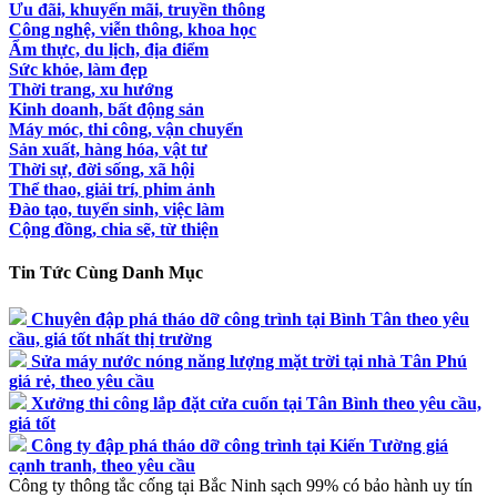
Ưu đãi, khuyến mãi, truyền thông
Công nghệ, viễn thông, khoa học
Ẩm thực, du lịch, địa điểm
Sức khỏe, làm đẹp
Thời trang, xu hướng
Kinh doanh, bất động sản
Máy móc, thi công, vận chuyển
Sản xuất, hàng hóa, vật tư
Thời sự, đời sống, xã hội
Thể thao, giải trí, phim ảnh
Đào tạo, tuyển sinh, việc làm
Cộng đồng, chia sẽ, từ thiện
Tin Tức Cùng Danh Mục
Chuyên đập phá tháo dỡ công trình tại Bình Tân theo yêu
cầu, giá tốt nhất thị trường
Sửa máy nước nóng năng lượng mặt trời tại nhà Tân Phú
giá rẻ, theo yêu cầu
Xưởng thi công lắp đặt cửa cuốn tại Tân Bình theo yêu cầu,
giá tốt
Công ty đập phá tháo dỡ công trình tại Kiến Tường giá
cạnh tranh, theo yêu cầu
Công ty thông tắc cống tại Bắc Ninh sạch 99% có bảo hành uy tín