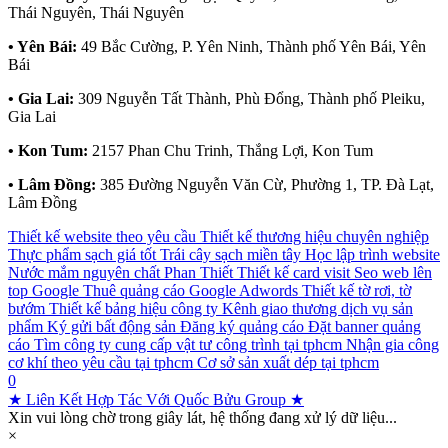
Thái Nguyên, Thái Nguyên
• Yên Bái:
49 Bắc Cường, P. Yên Ninh, Thành phố Yên Bái, Yên
Bái
• Gia Lai:
309 Nguyễn Tất Thành, Phù Đổng, Thành phố Pleiku,
Gia Lai
• Kon Tum:
2157 Phan Chu Trinh, Thắng Lợi, Kon Tum
• Lâm Đồng:
385 Đường Nguyễn Văn Cừ, Phường 1, TP. Đà Lạt,
Lâm Đồng
Thiết kế website theo yêu cầu
Thiết kế thương hiệu chuyên nghiệp
Thực phẩm sạch giá tốt
Trái cây sạch miền tây
Học lập trình website
Nước mắm nguyên chất Phan Thiết
Thiết kế card visit
Seo web lên
top Google
Thuê quảng cáo Google Adwords
Thiết kế tờ rơi, tờ
bướm
Thiết kế bảng hiệu công ty
Kênh giao thương dịch vụ sản
phẩm
Ký gửi bất động sản
Đăng ký quảng cáo
Đặt banner quảng
cáo
Tìm công ty cung cấp vật tư công trình tại tphcm
Nhận gia công
cơ khí theo yêu cầu tại tphcm
Cơ sở sản xuất dép tại tphcm
0
★ Liên Kết Hợp Tác Với Quốc Bửu Group ★
Xin vui lòng chờ trong giây lát, hệ thống đang xử lý dữ liệu...
×