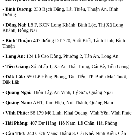
• Bình Dương:
230 Bạch Đằng, Lái Thiêu, Thuận An, Bình
Dương
• Đồng Nai:
Lô F, KCN Long Khánh, Bình Lộc, Thị Xã Long
Khánh, Đồng Nai
• Bình Thuận:
407 đường DT 720, Suối Kiết, Tánh Linh, Bình
Thuận
• Long An:
124 Lê Cao Dòng, Phường 2, Tân An, Long An
• Tiền Giang:
Số 24 ấp 1, Xã An Thái Trung, Cái Bè, Tiền Giang
• Đắk Lắk:
559 Lê Hồng Phong, Tân Tiến, TP. Buôn Ma Thuột,
Đắk Lắk
• Quảng Ngãi:
Thôn Tây, An Vinh, Lý Sơn, Quảng Ngãi
• Quảng Nam:
AH1, Tam Hiệp, Núi Thành, Quảng Nam
• Vĩnh Phúc:
Số 179 Mê Linh, Khai Quang, Vĩnh Yên, Vĩnh Phúc
• Hải Phòng:
407 Dư Hàng, Hồ Nam, Lê Chân, Hải Phòng
• Cần Thơ:
240 Cách Mạng Tháng 8, Cái Khế, Ninh Kiều, Cần