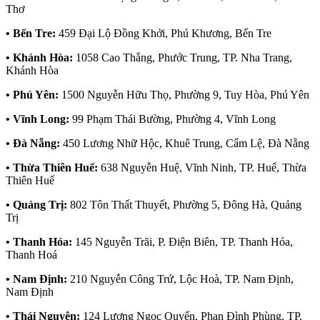
Thơ
• Bến Tre:
459 Đại Lộ Đồng Khởi, Phú Khương, Bến Tre
• Khánh Hòa:
1058 Cao Thắng, Phước Trung, TP. Nha Trang,
Khánh Hòa
• Phú Yên:
1500 Nguyễn Hữu Thọ, Phường 9, Tuy Hòa, Phú Yên
• Vĩnh Long:
99 Phạm Thái Bường, Phường 4, Vĩnh Long
• Đà Nẵng:
450 Lương Nhữ Hộc, Khuê Trung, Cẩm Lệ, Đà Nẵng
• Thừa Thiên Huế:
638 Nguyễn Huệ, Vĩnh Ninh, TP. Huế, Thừa
Thiên Huế
• Quảng Trị:
802 Tôn Thất Thuyết, Phường 5, Đông Hà, Quảng
Trị
• Thanh Hóa:
145 Nguyễn Trãi, P. Điện Biên, TP. Thanh Hóa,
Thanh Hoá
• Nam Định:
210 Nguyễn Công Trứ, Lộc Hoà, TP. Nam Định,
Nam Định
• Thái Nguyên:
124 Lương Ngọc Quyến, Phan Đình Phùng, TP.