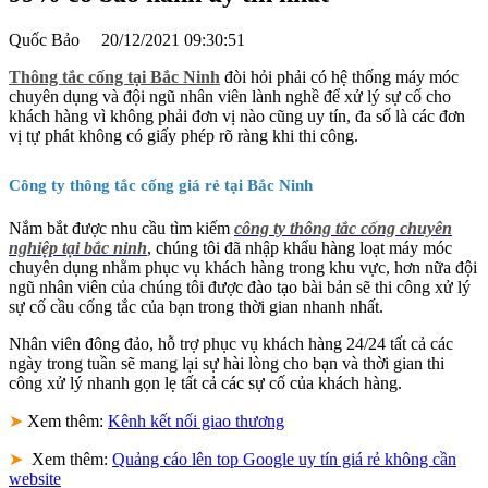
Quốc Bảo
20/12/2021 09:30:51
Thông tắc cống tại Bắc Ninh
đòi hỏi phải có hệ thống máy móc
chuyên dụng và đội ngũ nhân viên lành nghề để xử lý sự cố cho
khách hàng vì không phải đơn vị nào cũng uy tín, đa số là các đơn
vị tự phát không có giấy phép rõ ràng khi thi công.
Công ty thông tắc cống giá rẻ tại Bắc Ninh
Nắm bắt được nhu cầu tìm kiếm
công ty thông tắc cống chuyên
nghiệp tại bắc ninh
, chúng tôi đã nhập khẩu hàng loạt máy móc
chuyên dụng nhằm phục vụ khách hàng trong khu vực, hơn nữa đội
ngũ nhân viên của chúng tôi được đào tạo bài bản sẽ thi công xử lý
sự cố cầu cống tắc của bạn trong thời gian nhanh nhất.
Nhân viên đông đảo, hỗ trợ phục vụ khách hàng 24/24 tất cả các
ngày trong tuần sẽ mang lại sự hài lòng cho bạn và thời gian thi
công xử lý nhanh gọn lẹ tất cả các sự cố của khách hàng.
➤
Xem thêm:
Kênh kết nối giao thương
➤
Xem thêm:
Quảng cáo lên top Google uy tín giá rẻ không cần
website