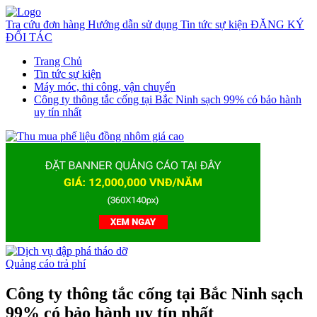
Tra cứu đơn hàng
Hướng dẫn sử dụng
Tin tức sự kiện
ĐĂNG KÝ
ĐỐI TÁC
Trang Chủ
Tin tức sự kiện
Máy móc, thi công, vận chuyển
Công ty thông tắc cống tại Bắc Ninh sạch 99% có bảo hành
uy tín nhất
Quảng cáo trả phí
Công ty thông tắc cống tại Bắc Ninh sạch
99% có bảo hành uy tín nhất