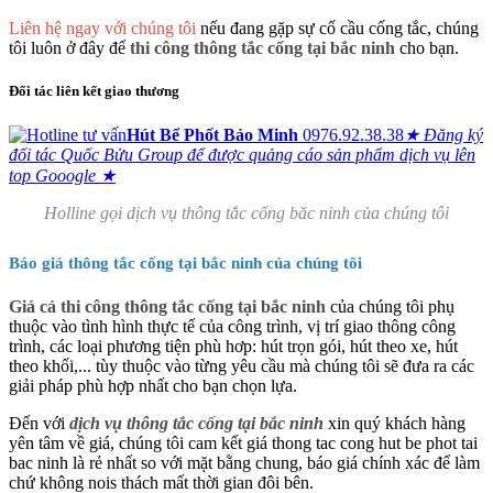
Liên hệ ngay với chúng tôi
nếu đang gặp sự cố cầu cống tắc, chúng
tôi luôn ở đây để
thi công thông tắc cống tại bắc ninh
cho bạn.
Đối tác liên kết giao thương
Hút Bể Phốt Bảo Minh
0976.92.38.38
★ Đăng ký
đối tác Quốc Bửu Group để được quảng cáo sản phẩm dịch vụ lên
top Gooogle ★
Holline gọi dịch vụ thông tắc cống băc ninh của chúng tôi
Báo giá thông tắc cống tại bắc ninh của chúng tôi
Giá cả thi công thông tắc cống tại bắc ninh
của chúng tôi phụ
thuộc vào tình hình thực tế của công trình, vị trí giao thông công
trình, các loại phương tiện phù hơp: hút trọn gói, hút theo xe, hút
theo khối,... tùy thuộc vào từng yêu cầu mà chúng tôi sẽ đưa ra các
giải pháp phù hợp nhất cho bạn chọn lựa.
Đến với
dịch vụ thông tắc cống tại bắc ninh
xin quý khách hàng
yên tâm về giá, chúng tôi cam kết giá thong tac cong hut be phot tai
bac ninh là rẻ nhất so với mặt bằng chung, báo giá chính xác để làm
chứ không nois thách mất thời gian đôi bên.