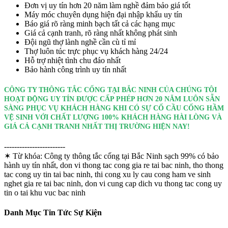
Đơn vị uy tín hơn 20 năm làm nghề đảm bảo giá tốt
Máy móc chuyên dụng hiện đại nhập khẩu uy tín
Báo giá rõ ràng minh bạch tất cả các hạng mục
Giá cả cạnh tranh, rõ ràng nhất không phát sinh
Đội ngũ thợ lành nghề cần cù tỉ mỉ
Thợ luôn túc trực phục vụ khách hàng 24/24
Hỗ trợ nhiệt tình chu đáo nhất
Bảo hành công trình uy tín nhất
CÔNG TY THÔNG TẮC CỐNG TẠI BẮC NINH CỦA CHÚNG TÔI
HOẠT ĐỘNG UY TÍN ĐƯỢC CẤP PHÉP HƠN 20 NĂM LUÔN SẴN
SÀNG PHỤC VỤ KHÁCH HÀNG KHI CÓ SỰ CỐ CẦU CỐNG HẦM
VỆ SINH VỚI CHẤT LƯỢNG 100% KHÁCH HÀNG HÀI LÒNG VÀ
GIÁ CẢ CẠNH TRANH NHẤT THỊ TRƯỜNG HIỆN NAY!
------------------------
✶ Từ khóa:
Công ty thông tắc cống tại Bắc Ninh sạch 99% có bảo
hành uy tín nhất, don vi thong tac cong gia re tai bac ninh, tho thong
tac cong uy tin tai bac ninh, thi cong xu ly cau cong ham ve sinh
nghet gia re tai bac ninh, don vi cung cap dich vu thong tac cong uy
tin o tai khu vuc bac ninh
Danh Mục Tin Tức Sự Kiện