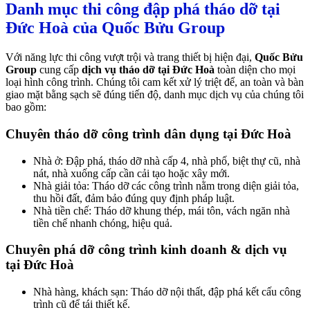
Danh mục thi công đập phá tháo dỡ tại
Đức Hoà của Quốc Bửu Group
Với năng lực thi công vượt trội và trang thiết bị hiện đại,
Quốc Bửu
Group
cung cấp
dịch vụ tháo dỡ tại Đức Hoà
toàn diện cho mọi
loại hình công trình. Chúng tôi cam kết xử lý triệt để, an toàn và bàn
giao mặt bằng sạch sẽ đúng tiến độ, danh mục dịch vụ của chúng tôi
bao gồm:
Chuyên tháo dỡ công trình dân dụng tại Đức Hoà
Nhà ở: Đập phá, tháo dỡ nhà cấp 4, nhà phố, biệt thự cũ, nhà
nát, nhà xuống cấp cần cải tạo hoặc xây mới.
Nhà giải tỏa: Tháo dỡ các công trình nằm trong diện giải tỏa,
thu hồi đất, đảm bảo đúng quy định pháp luật.
Nhà tiền chế: Tháo dỡ khung thép, mái tôn, vách ngăn nhà
tiền chế nhanh chóng, hiệu quả.
Chuyên phá dỡ công trình kinh doanh & dịch vụ
tại Đức Hoà
Nhà hàng, khách sạn: Tháo dỡ nội thất, đập phá kết cấu công
trình cũ để tái thiết kế.