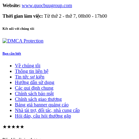
Website:
www.quocbuugroup.com
Thời gian làm việc:
Từ thứ 2 - thứ 7, 08h00 - 17h00
Kết nối với chúng tôi
Bạn cần biết
Về chúng tôi
Thông tin liên hệ
Tin tức sự kiện
Hướng dẫn sử dụng
Các qui định chung
Chính sách bảo mật
Chính sách giao thương
Bảng giá banner quảng cáo
Nhà tài trợ, đối tác, nhà cung cấp
Hỏi đáp, câu hỏi thường gặp
★★★★★