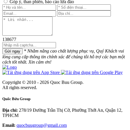
Góp ý, than phiền, báo cáo lừa đảo
138677
* Nhằm nâng cao chất lượng phục vụ, Quý Khách vui
Gửi ngay
lòng cung cấp thông tin chính xác để chúng tôi hỗ trợ các bạn một
cách tốt nhất. Xin cám ơn!
Copyright © 2010 - 2026 Quoc Buu Group.
All rights reserved.
Quốc Bửu Group
Địa chỉ:
278/19 Đường Trần Thị Cờ, Phường Thới An, Quận 12,
TPHCM
Email:
quocbuugroup@gmail.com