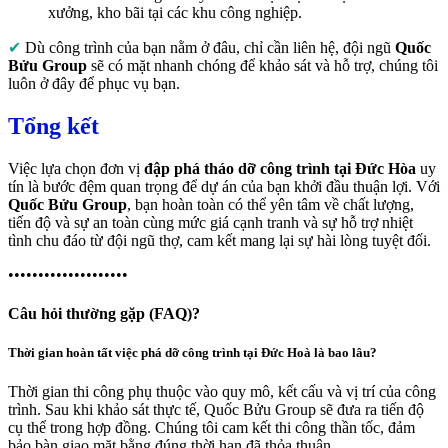
xưởng, kho bãi tại các khu công nghiệp.
✔
Dù công trình của bạn nằm ở đâu, chỉ cần liên hệ, đội ngũ
Quốc
Bửu Group
sẽ có mặt nhanh chóng để khảo sát và hỗ trợ, chúng tôi
luôn ở đây để phục vụ bạn.
Tổng kết
Việc lựa chọn đơn vị
đập phá tháo dỡ công trình tại Đức Hòa
uy
tín là bước đệm quan trọng để dự án của bạn khởi đầu thuận lợi. Với
Quốc Bửu Group
, bạn hoàn toàn có thể yên tâm về chất lượng,
tiến độ và sự an toàn cùng mức giá cạnh tranh và sự hỗ trợ nhiệt
tình chu đáo từ đội ngũ thợ, cam kết mang lại sự hài lòng tuyệt đối.
••••••••••••••••••••
Câu hỏi thường gặp (FAQ)?
Thời gian hoàn tất việc phá dỡ công trình tại Đức Hoà là bao lâu?
Thời gian thi công phụ thuộc vào quy mô, kết cấu và vị trí của công
trình. Sau khi khảo sát thực tế, Quốc Bửu Group sẽ đưa ra tiến độ
cụ thể trong hợp đồng. Chúng tôi cam kết thi công thần tốc, đảm
bảo bàn giao mặt bằng đúng thời hạn đã thỏa thuận.