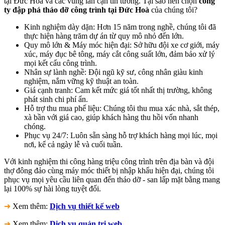
tại Đức Hòa và các vùng lân cận tin tưởng. Tại sao nên chọn
công
ty đập phá tháo dỡ công trình tại Đức Hoà
của chúng tôi?
Kinh nghiệm dày dặn: Hơn 15 năm trong nghề, chúng tôi đã
thực hiện hàng trăm dự án từ quy mô nhỏ đến lớn.
Quy mô lớn & Máy móc hiện đại: Sở hữu đội xe cơ giới, máy
xúc, máy đục bê tông, máy cắt công suất lớn, đảm bảo xử lý
mọi kết cấu công trình.
Nhân sự lành nghề: Đội ngũ kỹ sư, công nhân giàu kinh
nghiệm, nắm vững kỹ thuật an toàn.
Giá cạnh tranh: Cam kết mức giá tốt nhất thị trường, không
phát sinh chi phí ẩn.
Hỗ trợ thu mua phế liệu: Chúng tôi thu mua xác nhà, sắt thép,
xà bần với giá cao, giúp khách hàng thu hồi vốn nhanh
chóng.
Phục vụ 24/7: Luôn sẵn sàng hỗ trợ khách hàng mọi lúc, mọi
nơi, kể cả ngày lễ và cuối tuần.
Với kinh nghiệm thi công hàng triệu công trình trên địa bàn và đội
thợ đông đảo cùng máy móc thiết bị nhập khẩu hiện đại, chúng tôi
phục vụ mọi yêu cầu liên quan đến tháo dỡ - san lấp mặt bằng mang
lại 100% sự hài lòng tuyệt đối.
➜
Xem thêm:
Dịch vụ thiết kế web
➜
Xem thêm:
Dịch vụ quản trị web