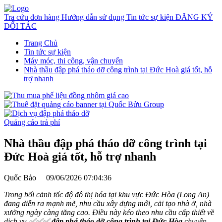
Tra cứu đơn hàng
Hướng dẫn sử dụng
Tin tức sự kiện
ĐĂNG KÝ
ĐỐI TÁC
Trang Chủ
Tin tức sự kiện
Máy móc, thi công, vận chuyển
Nhà thầu đập phá tháo dỡ công trình tại Đức Hoà giá tốt, hỗ
trợ nhanh
Quảng cáo trả phí
Nhà thầu đập phá tháo dỡ công trình tại
Đức Hoà giá tốt, hỗ trợ nhanh
Quốc Bảo
09/06/2026 07:04:36
Trong bối cảnh tốc độ đô thị hóa tại khu vực Đức Hòa (Long An)
đang diễn ra mạnh mẽ, nhu cầu xây dựng mới, cải tạo nhà ở, nhà
xưởng ngày càng tăng cao. Điều này kéo theo nhu cầu cấp thiết về
dịch vụ ✅✅✅
đập phá tháo dỡ công trình tại Đức Hòa
chuyên