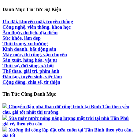
Danh Mục Tin Tức Sự Kiện
Ưu đãi, khuyến mãi, truyền thông
Công nghệ, viễn thông, khoa học
Ẩm thực, du lịch, địa điểm
Sức khỏe, làm đẹp
Thời trang, xu hướng
Kinh doanh, bất động sản
Máy móc, thi công, vận chuyển
Sản xuất, hàng hóa, vật tư
Thời sự, đời sống, xã hội
Thể thao, giải trí, phim ảnh
Đào tạo, tuyển sinh, việc làm
Cộng đồng, chia sẽ, từ thiện
Tin Tức Cùng Danh Mục
Chuyên đập phá tháo dỡ công trình tại Bình Tân theo yêu
cầu, giá tốt nhất thị trường
Sửa máy nước nóng năng lượng mặt trời tại nhà Tân Phú
giá rẻ, theo yêu cầu
Xưởng thi công lắp đặt cửa cuốn tại Tân Bình theo yêu cầu,
giá tốt