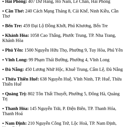
• Hải Phòng:
407 Dư Hàng, Hồ Nam, Lê Chân, Hải Phòng
• Cần Thơ:
240 Cách Mạng Tháng 8, Cái Khế, Ninh Kiều, Cần
Thơ
• Bến Tre:
459 Đại Lộ Đồng Khởi, Phú Khương, Bến Tre
• Khánh Hòa:
1058 Cao Thắng, Phước Trung, TP. Nha Trang,
Khánh Hòa
• Phú Yên:
1500 Nguyễn Hữu Thọ, Phường 9, Tuy Hòa, Phú Yên
• Vĩnh Long:
99 Phạm Thái Bường, Phường 4, Vĩnh Long
• Đà Nẵng:
450 Lương Nhữ Hộc, Khuê Trung, Cẩm Lệ, Đà Nẵng
• Thừa Thiên Huế:
638 Nguyễn Huệ, Vĩnh Ninh, TP. Huế, Thừa
Thiên Huế
• Quảng Trị:
802 Tôn Thất Thuyết, Phường 5, Đông Hà, Quảng
Trị
• Thanh Hóa:
145 Nguyễn Trãi, P. Điện Biên, TP. Thanh Hóa,
Thanh Hoá
• Nam Định:
210 Nguyễn Công Trứ, Lộc Hoà, TP. Nam Định,