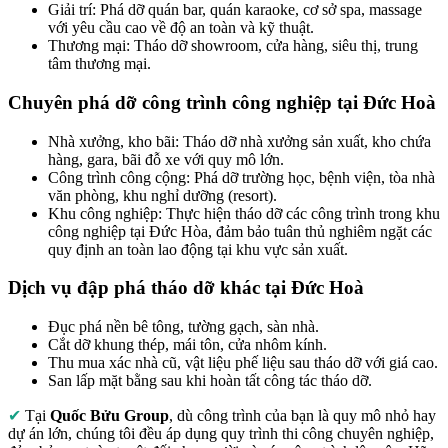
Giải trí: Phá dỡ quán bar, quán karaoke, cơ sở spa, massage
với yêu cầu cao về độ an toàn và kỹ thuật.
Thương mại: Tháo dỡ showroom, cửa hàng, siêu thị, trung
tâm thương mại.
Chuyên phá dỡ công trình công nghiệp tại Đức Hoà
Nhà xưởng, kho bãi: Tháo dỡ nhà xưởng sản xuất, kho chứa
hàng, gara, bãi đỗ xe với quy mô lớn.
Công trình công cộng: Phá dỡ trường học, bệnh viện, tòa nhà
văn phòng, khu nghỉ dưỡng (resort).
Khu công nghiệp: Thực hiện tháo dỡ các công trình trong khu
công nghiệp tại Đức Hòa, đảm bảo tuân thủ nghiêm ngặt các
quy định an toàn lao động tại khu vực sản xuất.
Dịch vụ đập phá tháo dỡ khác tại Đức Hoà
Đục phá nền bê tông, tường gạch, sàn nhà.
Cắt dỡ khung thép, mái tôn, cửa nhôm kính.
Thu mua xác nhà cũ, vật liệu phế liệu sau tháo dỡ với giá cao.
San lấp mặt bằng sau khi hoàn tất công tác tháo dỡ.
✔
Tại
Quốc Bửu Group
, dù công trình của bạn là quy mô nhỏ hay
dự án lớn, chúng tôi đều áp dụng quy trình thi công chuyên nghiệp,