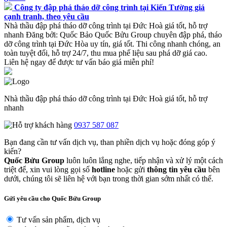
Công ty đập phá tháo dỡ công trình tại Kiến Tường giá
cạnh tranh, theo yêu cầu
Nhà thầu đập phá tháo dỡ công trình tại Đức Hoà giá tốt, hỗ trợ
nhanh
Đăng bởi:
Quốc Bảo
Quốc Bửu Group chuyên đập phá, tháo
dỡ công trình tại Đức Hòa uy tín, giá tốt. Thi công nhanh chóng, an
toàn tuyệt đối, hỗ trợ 24/7, thu mua phế liệu sau phá dỡ giá cao.
Liên hệ ngay để được tư vấn báo giá miễn phí!
Nhà thầu đập phá tháo dỡ công trình tại Đức Hoà giá tốt, hỗ trợ
nhanh
0937 587 087
Bạn đang cần tư vấn dịch vụ, than phiền dịch vụ hoặc đóng góp ý
kiến?
Quốc Bửu Group
luôn luôn lắng nghe, tiếp nhận và xử lý một cách
triệt để, xin vui lòng gọi số
hotline
hoặc gửi
thông tin yêu cầu
bên
dưới, chúng tôi sẽ liên hệ với bạn trong thời gian sớm nhất có thể.
Gửi yêu cầu cho Quốc Bửu Group
Tư vấn sản phẩm, dịch vụ