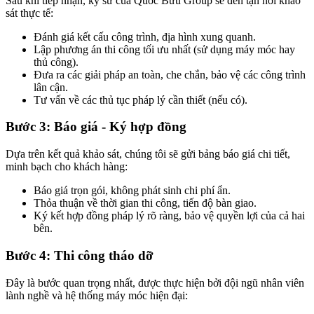
Sau khi tiếp nhận, kỹ sư của Quốc Bửu Group sẽ đến tận nơi khảo
sát thực tế:
Đánh giá kết cấu công trình, địa hình xung quanh.
Lập phương án thi công tối ưu nhất (sử dụng máy móc hay
thủ công).
Đưa ra các giải pháp an toàn, che chắn, bảo vệ các công trình
lân cận.
Tư vấn về các thủ tục pháp lý cần thiết (nếu có).
Bước 3: Báo giá - Ký hợp đồng
Dựa trên kết quả khảo sát, chúng tôi sẽ gửi bảng báo giá chi tiết,
minh bạch cho khách hàng:
Báo giá trọn gói, không phát sinh chi phí ẩn.
Thỏa thuận về thời gian thi công, tiến độ bàn giao.
Ký kết hợp đồng pháp lý rõ ràng, bảo vệ quyền lợi của cả hai
bên.
Bước 4: Thi công tháo dỡ
Đây là bước quan trọng nhất, được thực hiện bởi đội ngũ nhân viên
lành nghề và hệ thống máy móc hiện đại: