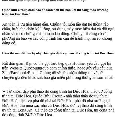
Quốc Bửu Group đảm bảo an toàn như thế nào khi thi công tháo dỡ công
trình tại Đức Hoà?
An toàn là ưu tiên hàng đầu. Chúng tôi luôn lắp đặt hệ thống rào
chắn, lưới che chắn kỹ lưỡng, sử dụng máy móc hiện đại và đội ngũ
nhân viên có chứng chỉ an toàn lao động. Chúng tôi cũng có các
phương án bảo vệ các công trình lân cận để tránh mọi rủi ro không
đáng có.
Làm thế nào để liên hệ nhận báo giá dịch vụ tháo dỡ công trình tại Đức Hoà?
Rất đơn giản! Bạn có thể gọi trực tiếp qua Hotline, yêu cầu gọi lại
trên Website Quocbuugroup.com chính thức, hoặc gửi yêu cầu qua
Zalo/Facebook/Email. Chúng tôi sẽ tiếp nhận thông tin và cử
chuyên gia đến khảo sát, báo giá miễn phí trong thời gian sớm nhất.
------------------------
✶ Từ khóa:
đập phá tháo dỡ công trình tại Đức Hòa, tháo dỡ công
trình tại Đức Hòa, Quốc Bửu Group - nhà thầu tháo dỡ uy tín tại
Đức Hoà, dịch vụ phá dỡ nhà tại Đức Hòa, phá dỡ nhà xưởng tại
Đức Hòa, thu mua xác nhà cũ Đức Hòa, đơn vị tháo dỡ công trình
uy tín tại Long An, giá tháo dỡ công trình tại Đức Hòa, thi công phá
dỡ công trình 24/7 ở Đức Hoà.