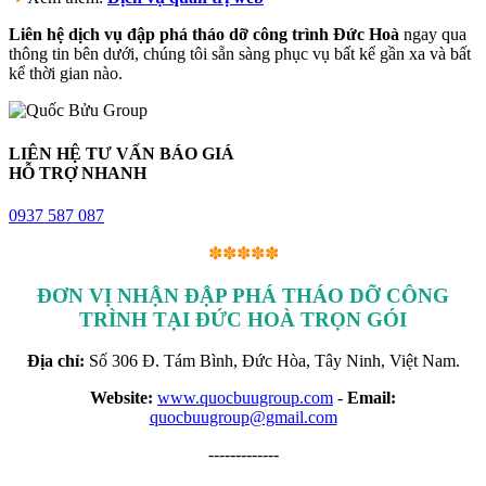
Liên hệ dịch vụ đập phá tháo dỡ công trình Đức Hoà
ngay qua
thông tin bên dưới, chúng tôi sẵn sàng phục vụ bất kể gần xa và bất
kể thời gian nào.
LIÊN HỆ TƯ VẤN BÁO GIÁ
HỖ TRỢ NHANH
0937 587 087
✽✽✽✽✽
ĐƠN VỊ NHẬN ĐẬP PHÁ THÁO DỠ CÔNG
TRÌNH TẠI ĐỨC HOÀ TRỌN GÓI
Địa chỉ:
Số 306 Đ. Tám Bình, Đức Hòa, Tây Ninh, Việt Nam.
Website:
www.quocbuugroup.com
-
Email:
quocbuugroup@gmail.com
-------------