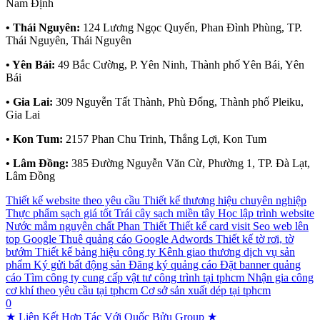
Nam Định
• Thái Nguyên:
124 Lương Ngọc Quyến, Phan Đình Phùng, TP.
Thái Nguyên, Thái Nguyên
• Yên Bái:
49 Bắc Cường, P. Yên Ninh, Thành phố Yên Bái, Yên
Bái
• Gia Lai:
309 Nguyễn Tất Thành, Phù Đổng, Thành phố Pleiku,
Gia Lai
• Kon Tum:
2157 Phan Chu Trinh, Thắng Lợi, Kon Tum
• Lâm Đồng:
385 Đường Nguyễn Văn Cừ, Phường 1, TP. Đà Lạt,
Lâm Đồng
Thiết kế website theo yêu cầu
Thiết kế thương hiệu chuyên nghiệp
Thực phẩm sạch giá tốt
Trái cây sạch miền tây
Học lập trình website
Nước mắm nguyên chất Phan Thiết
Thiết kế card visit
Seo web lên
top Google
Thuê quảng cáo Google Adwords
Thiết kế tờ rơi, tờ
bướm
Thiết kế bảng hiệu công ty
Kênh giao thương dịch vụ sản
phẩm
Ký gửi bất động sản
Đăng ký quảng cáo
Đặt banner quảng
cáo
Tìm công ty cung cấp vật tư công trình tại tphcm
Nhận gia công
cơ khí theo yêu cầu tại tphcm
Cơ sở sản xuất dép tại tphcm
0
★ Liên Kết Hợp Tác Với Quốc Bửu Group ★