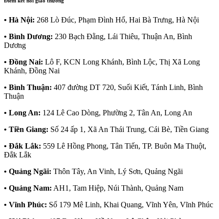
Điểm kết nối giao thương
• Hà Nội:
268 Lò Đúc, Phạm Đình Hổ, Hai Bà Trưng, Hà Nội
• Bình Dương:
230 Bạch Đằng, Lái Thiêu, Thuận An, Bình
Dương
• Đồng Nai:
Lô F, KCN Long Khánh, Bình Lộc, Thị Xã Long
Khánh, Đồng Nai
• Bình Thuận:
407 đường DT 720, Suối Kiết, Tánh Linh, Bình
Thuận
• Long An:
124 Lê Cao Dòng, Phường 2, Tân An, Long An
• Tiền Giang:
Số 24 ấp 1, Xã An Thái Trung, Cái Bè, Tiền Giang
• Đắk Lắk:
559 Lê Hồng Phong, Tân Tiến, TP. Buôn Ma Thuột,
Đắk Lắk
• Quảng Ngãi:
Thôn Tây, An Vinh, Lý Sơn, Quảng Ngãi
• Quảng Nam:
AH1, Tam Hiệp, Núi Thành, Quảng Nam
• Vĩnh Phúc:
Số 179 Mê Linh, Khai Quang, Vĩnh Yên, Vĩnh Phúc