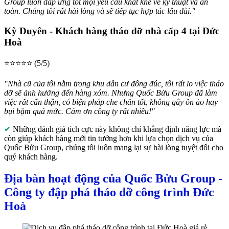
Group luôn đáp ứng tốt mọi yêu cầu khắt khe về kỹ thuật và an
toàn. Chúng tôi rất hài lòng và sẽ tiếp tục hợp tác lâu dài."
Kỳ Duyên - Khách hàng tháo dỡ nhà cấp 4 tại Đức
Hoà
⭐⭐⭐⭐⭐ (5/5)
"Nhà cũ của tôi nằm trong khu dân cư đông đúc, tôi rất lo việc tháo
dỡ sẽ ảnh hưởng đến hàng xóm. Nhưng Quốc Bửu Group đã làm
việc rất cẩn thận, có biện pháp che chắn tốt, không gây ồn ào hay
bụi bặm quá mức. Cảm ơn công ty rất nhiều!"
✔
Những đánh giá tích cực này không chỉ khẳng định năng lực mà
còn giúp khách hàng mới tin tưởng hơn khi lựa chọn dịch vụ của
Quốc Bửu Group, chúng tôi luôn mang lại sự hài lòng tuyệt đối cho
quý khách hàng.
Địa bàn hoạt động của Quốc Bửu Group -
Công ty đập phá tháo dỡ công trình Đức
Hoà