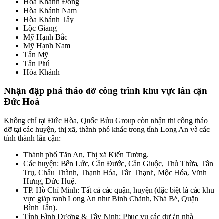
Hòa Khánh Đông
Hòa Khánh Nam
Hòa Khánh Tây
Lộc Giang
Mỹ Hạnh Bắc
Mỹ Hạnh Nam
Tân Mỹ
Tân Phú
Hòa Khánh
Nhận đập phá tháo dỡ công trình khu vực lân cận
Đức Hoà
Không chỉ tại Đức Hòa, Quốc Bửu Group còn nhận thi công tháo
dỡ tại các huyện, thị xã, thành phố khác trong tỉnh Long An và các
tỉnh thành lân cận:
Thành phố Tân An, Thị xã Kiến Tường.
Các huyện: Bến Lức, Cần Đước, Cần Giuộc, Thủ Thừa, Tân
Trụ, Châu Thành, Thạnh Hóa, Tân Thạnh, Mộc Hóa, Vĩnh
Hưng, Đức Huệ.
TP. Hồ Chí Minh: Tất cả các quận, huyện (đặc biệt là các khu
vực giáp ranh Long An như Bình Chánh, Nhà Bè, Quận
Bình Tân).
Tỉnh Bình Dương & Tây Ninh: Phục vụ các dự án nhà