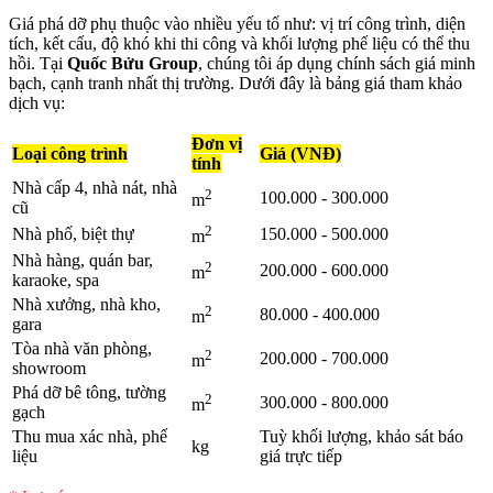
Giá phá dỡ phụ thuộc vào nhiều yếu tố như: vị trí công trình, diện
tích, kết cấu, độ khó khi thi công và khối lượng phế liệu có thể thu
hồi. Tại
Quốc Bửu Group
, chúng tôi áp dụng chính sách giá minh
bạch, cạnh tranh nhất thị trường. Dưới đây là bảng giá tham khảo
dịch vụ:
Đơn vị
Loại công trình
Giá (VNĐ)
tính
Nhà cấp 4, nhà nát, nhà
2
100.000 - 300.000
m
cũ
2
Nhà phố, biệt thự
150.000 - 500.000
m
Nhà hàng, quán bar,
2
200.000 - 600.000
m
karaoke, spa
Nhà xưởng, nhà kho,
2
80.000 - 400.000
m
gara
Tòa nhà văn phòng,
2
200.000 - 700.000
m
showroom
Phá dỡ bê tông, tường
2
300.000 - 800.000
m
gạch
Thu mua xác nhà, phế
Tuỳ khối lượng, khảo sát báo
kg
liệu
giá trực tiếp