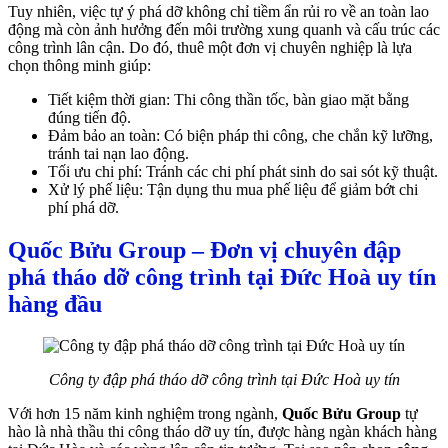
Tuy nhiên, việc tự ý phá dỡ không chỉ tiềm ẩn rủi ro về an toàn lao
động mà còn ảnh hưởng đến môi trường xung quanh và cấu trúc các
công trình lân cận. Do đó, thuê một đơn vị chuyên nghiệp là lựa
chọn thông minh giúp:
Tiết kiệm thời gian: Thi công thần tốc, bàn giao mặt bằng
đúng tiến độ.
Đảm bảo an toàn: Có biện pháp thi công, che chắn kỹ lưỡng,
tránh tai nạn lao động.
Tối ưu chi phí: Tránh các chi phí phát sinh do sai sót kỹ thuật.
Xử lý phế liệu: Tận dụng thu mua phế liệu để giảm bớt chi
phí phá dỡ.
Quốc Bửu Group – Đơn vị chuyên đập
phá tháo dỡ công trình tại Đức Hoà uy tín
hàng đầu
Công ty đập phá tháo dỡ công trình tại Đức Hoà uy tín
Với hơn 15 năm kinh nghiệm trong ngành,
Quốc Bửu Group
tự
hào là nhà thầu thi công tháo dỡ uy tín, được hàng ngàn khách hàng