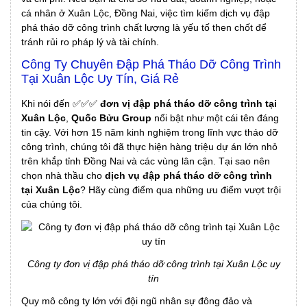
cá nhân ở Xuân Lộc, Đồng Nai, việc tìm kiếm dịch vụ đập
phá tháo dỡ công trình chất lượng là yếu tố then chốt để
tránh rủi ro pháp lý và tài chính.
Công Ty Chuyên Đập Phá Tháo Dỡ Công Trình
Tại Xuân Lộc Uy Tín, Giá Rẻ
Khi nói đến ✅✅✅
đơn vị
đập phá tháo dỡ công trình tại
Xuân Lộc
,
Quốc Bửu Group
nổi bật như một cái tên đáng
tin cậy. Với hơn 15 năm kinh nghiệm trong lĩnh vực tháo dỡ
công trình, chúng tôi đã thực hiện hàng triệu dự án lớn nhỏ
trên khắp tỉnh Đồng Nai và các vùng lân cận. Tại sao nên
chọn nhà thầu cho
dịch vụ đập phá tháo dỡ công trình
tại Xuân Lộc
? Hãy cùng điểm qua những ưu điểm vượt trội
của chúng tôi.
Công ty đơn vị đập phá tháo dỡ công trình tại Xuân Lộc uy
tín
Quy mô công ty lớn với đội ngũ nhân sự đông đảo và