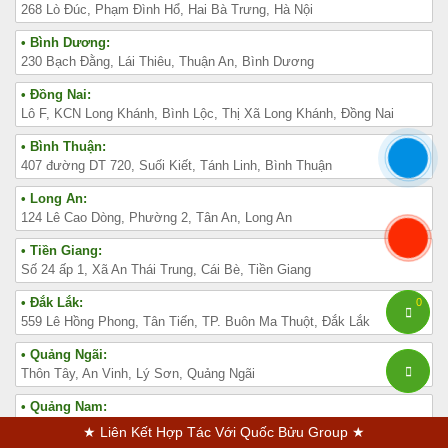
268 Lò Đúc, Phạm Đình Hổ, Hai Bà Trưng, Hà Nội
• Bình Dương:
230 Bạch Đằng, Lái Thiêu, Thuận An, Bình Dương
• Đồng Nai:
Lô F, KCN Long Khánh, Bình Lộc, Thị Xã Long Khánh, Đồng Nai
• Bình Thuận:
407 đường DT 720, Suối Kiết, Tánh Linh, Bình Thuận
• Long An:
124 Lê Cao Dòng, Phường 2, Tân An, Long An
• Tiền Giang:
Số 24 ấp 1, Xã An Thái Trung, Cái Bè, Tiền Giang
• Đắk Lắk:
0
559 Lê Hồng Phong, Tân Tiến, TP. Buôn Ma Thuột, Đắk Lắk
• Quảng Ngãi:
Thôn Tây, An Vinh, Lý Sơn, Quảng Ngãi
• Quảng Nam:
AH1, Tam Hiệp, Núi Thành, Quảng Nam
★ Liên Kết Hợp Tác Với Quốc Bửu Group ★