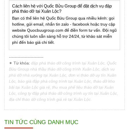
Cách liên hệ với Quốc Bửu Group để đặt dịch vụ đập
phá tháo dỡ tại Xuân Lộc?
Bạn có thể liên hệ Quốc Bửu Group qua nhiều kênh: gọi
hotline, gửi email, nhắn tin zalo - facebook hoặc truy cập
website Quocbuugroup.com để điền form tư vấn. Đội ngũ
chúng tôi luôn sẵn sàng hỗ trợ 24/24, từ khảo sát miễn
phí đến báo giá chi tiết.
------------------------
✶ Từ khóa:
đập phá tháo dỡ công trình tại Xuân Lộc, Quốc
Bửu Group nhà thầu tháo dỡ công trình Xuân Lộc, dịch vụ
phá dỡ nhà xưởng tại Xuân Lộc, đơn vị tháo dỡ uy tín Xuân
Lộc, báo giá đập phá công trình tại Xuân Lộc, tháo dỡ kho
bãi tại Xuân Lộc giá rẻ, thu mua phế liệu tháo dỡ tại Xuân
Lộc, công ty đập phá tháo dỡ công trình uy tín tại Xuân Lộc,
địa chỉ tháo dỡ công trình giá rẻ tại Xuân Lộc.
TIN TỨC CÙNG DANH MỤC