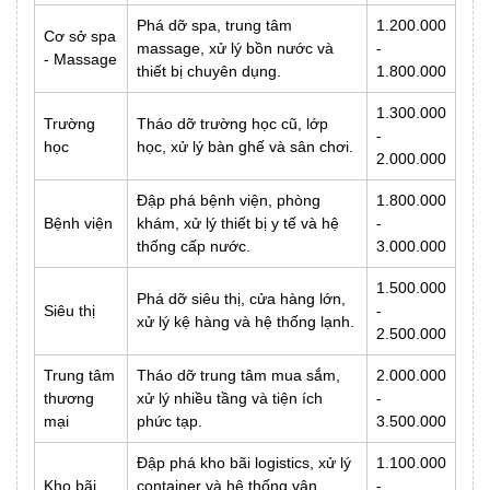
Phá dỡ spa, trung tâm
1.200.000
Cơ sở spa
massage, xử lý bồn nước và
-
- Massage
thiết bị chuyên dụng.
1.800.000
1.300.000
Trường
Tháo dỡ trường học cũ, lớp
-
học
học, xử lý bàn ghế và sân chơi.
2.000.000
Đập phá bệnh viện, phòng
1.800.000
Bệnh viện
khám, xử lý thiết bị y tế và hệ
-
thống cấp nước.
3.000.000
1.500.000
Phá dỡ siêu thị, cửa hàng lớn,
Siêu thị
-
xử lý kệ hàng và hệ thống lạnh.
2.500.000
Trung tâm
Tháo dỡ trung tâm mua sắm,
2.000.000
thương
xử lý nhiều tầng và tiện ích
-
mại
phức tạp.
3.500.000
Đập phá kho bãi logistics, xử lý
1.100.000
Kho bãi
container và hệ thống vận
-