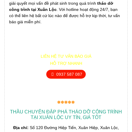
giải quyết mọi vấn đề phát sinh trong quá trình
tháo dỡ
công trình tại Xuân Lộc
. Với hotline hoạt động 24/7, bạn
có thể liên hệ bất cứ lúc nào để được hỗ trợ kịp thời, tư vấn
báo giá miễn phí.
LIÊN HỆ TƯ VẤN BÁO GIÁ
HỖ TRỢ NHANH
0937 587 087
✽✽✽✽✽
THẦU CHUYÊN ĐẬP PHÁ THÁO DỠ CÔNG TRÌNH
TẠI XUÂN LỘC UY TÍN, GIÁ TỐT
Địa chỉ:
Số 120 Đường Hiệp Tiến, Xuân Hiệp, Xuân Lộc,