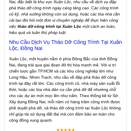
Nai, đặc biệt là khu vực Xuân Lộc, nhu cầu về dịch vụ đập
phá tháo dỡ công trình ngày càng tăng cao. Các công trình
cũ kỹ, nhà xưởng không còn sử dụng, hoặc các tòa nhà cần
cải tạo đòi hỏi một đơn vị chuyên nghiệp để thực hiện công
việc
tháo dỡ công trình tại Xuân Lộc
một cách an toàn,
hiệu quả và tuân thủ pháp luật.
Nhu Cầu Dịch Vụ Tháo Dỡ Công Trình Tại Xuân
Lộc, Đồng Nai
Xuân Lộc, một huyện nằm ở phía Đông Bắc của tỉnh Đồng
Nai, đang trải qua giai đoạn đô thị hóa mạnh mẽ. Với vị trí
chiến lược gần TP.HCM và các khu công nghiệp lớn như
Long Hậu, Nhơn Trạch, nhu cầu về đập phá tháo dỡ công
trình tại đây rất lớn. Các công trình cũ, nhà máy sản xuất lỗi
thời, hoặc các tòa nhà dân cư cần phá dỡ để nhường chỗ
cho các dự án mới mọc lên như nấm. Theo thống kê từ Sở
Xây dựng Đồng Nai, mỗi năm có hàng trăm công trình được
phê duyệt phá dỡ, và tháo dỡ công trình tại Xuân Lộc không
chỉ giúp tái sử dụng đất đai mà còn đảm bảo an toàn cho
cộng đồng xung quanh.
★★★★★