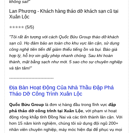
không sai!"
Lan Phương - Khách hàng tháo dỡ khách sạn cũ tại
Xuân Lộc
⭐⭐⭐⭐⭐ (5/5)
"Tôi rất ấn tượng với cách Quốc Bửu Group tháo dỡ khách
sạn cũ. Họ đảm bảo an toàn cho khu vực lân cận, sử dụng
công nghệ tiên tiến để giảm thiểu tiếng ồn và bụi. Báo giá
hợp lý, hỗ trợ xin giấy phép nhanh chóng. Sau khi hoàn
thành, mặt bằng sạch như mới. 5 sao cho sự chuyên nghiệp
và tận tâm!"
------------------------------
Địa Bàn Hoạt Động Của Nhà Thầu Đập Phá
Tháo Dỡ Công Trình Xuân Lộc
Quốc Bửu Group
là đơn vị hàng đầu trong lĩnh vực
đập
phá tháo dỡ công trình tại Xuân Lộc
, với phạm vi hoạt
động rộng khắp tỉnh Đồng Nai và các tỉnh thành lân cận. Với
hơn 15 năm kinh nghiệm, chúng tôi sử dụng đội ngũ 200+
nhân viên chuyên nghiệp, máy móc hiện đại để phục vụ mọi