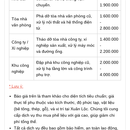
chuyển.
1.900.000
Phá dỡ tòa nhà văn phòng cũ,
1.600.000
Tòa nhà
xử lý nội thất và hệ thống điện
-
văn phòng
tử.
2.800.000
Tháo dỡ tòa nhà công ty, xí
1.400.000
Công ty /
nghiệp sản xuất, xử lý máy móc
-
Xí nghiệp
và đường ống.
2.200.000
Đập phá khu công nghiệp cũ,
2.000.000
Khu công
xử lý hạ tầng lớn và công trình
-
nghiệp
phụ trợ.
4.000.000
* Lưu ý:
Báo giá trên là tham khảo cho diện tích tiêu chuẩn; giá
thực tế phụ thuộc vào kích thước, độ phức tạp, vật liệu
(bê tông, thép, gỗ), và vị trí tại Xuân Lộc. Chúng tôi cung
cấp dịch vụ thu mua phế liệu với giá cao, giúp giảm chi
phí tổng thể.
Tất cả dịch vụ đều bao gồm bảo hiểm, an toàn lao động,