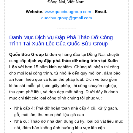
Đồng Nai, Việt Nam.
Website:
www.quocbuugroup.com
-
Email:
quocbuugroup@gmail.com
-------------
Danh Mục Dịch Vụ Đập Phá Tháo Dỡ Công
Trình Tại Xuân Lộc Của Quốc Bửu Group
Quốc Bửu Group
là đơn vị hàng đầu tại Đồng Nai, chuyên
cung cấp
dịch vụ đập phá tháo dỡ công trình tại Xuân
Lộc
với hơn 15 năm kinh nghiệm. Chúng tôi nhận thi công
cho mọi loại công trình, từ nhỏ lẻ đến quy mô lớn, đảm bảo
an toàn, hiệu quả và tuân thủ pháp luật. Dịch vụ bao gồm
khảo sát miễn phí, xin giấy phép, thi công chuyên nghiệp,
thu gom phế liệu, và dọn dẹp mặt bằng. Dưới đây là danh
mục chi tiết các loại công trình chúng tôi phục vụ:
Nhà cấp 4: Phá dỡ hoàn toàn nhà cấp 4 cũ, xử lý gạch,
gỗ, mái tôn; thu mua phế liệu giá cao.
Nhà cũ: Tháo dỡ nhà dân dụng cũ kỹ, loại bỏ vật liệu mục
nát, đảm bảo không ảnh hưởng khu vực lân cận.