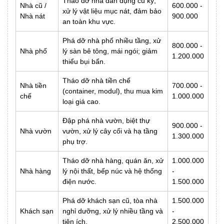
Tháo dỡ nhà dân dụng cũ kỹ,
Nhà cũ /
600.000 -
xử lý vật liệu mục nát, đảm bảo
Nhà nát
900.000
an toàn khu vực.
Phá dỡ nhà phố nhiều tầng, xử
800.000 -
Nhà phố
lý sàn bê tông, mái ngói; giảm
1.200.000
thiểu bụi bẩn.
Tháo dỡ nhà tiền chế
Nhà tiền
700.000 -
(container, modul), thu mua kim
chế
1.000.000
loại giá cao.
Đập phá nhà vườn, biệt thự
900.000 -
Nhà vườn
vườn, xử lý cây cối và hạ tầng
1.300.000
phụ trợ.
Tháo dỡ nhà hàng, quán ăn, xử
1.000.000
Nhà hàng
lý nội thất, bếp núc và hệ thống
-
điện nước.
1.500.000
Phá dỡ khách sạn cũ, tòa nhà
1.500.000
Khách sạn
nghỉ dưỡng, xử lý nhiều tầng và
-
tiện ích.
2.500.000