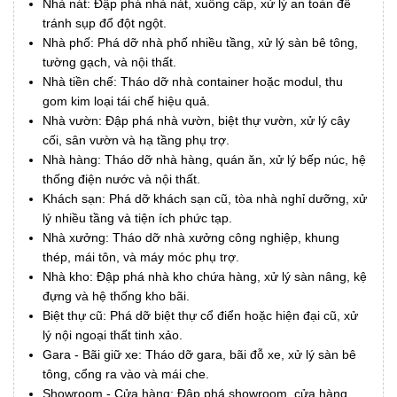
Nhà nát: Đập phá nhà nát, xuống cấp, xử lý an toàn để
tránh sụp đổ đột ngột.
Nhà phố: Phá dỡ nhà phố nhiều tầng, xử lý sàn bê tông,
tường gạch, và nội thất.
Nhà tiền chế: Tháo dỡ nhà container hoặc modul, thu
gom kim loại tái chế hiệu quả.
Nhà vườn: Đập phá nhà vườn, biệt thự vườn, xử lý cây
cối, sân vườn và hạ tầng phụ trợ.
Nhà hàng: Tháo dỡ nhà hàng, quán ăn, xử lý bếp núc, hệ
thống điện nước và nội thất.
Khách sạn: Phá dỡ khách sạn cũ, tòa nhà nghỉ dưỡng, xử
lý nhiều tầng và tiện ích phức tạp.
Nhà xưởng: Tháo dỡ nhà xưởng công nghiệp, khung
thép, mái tôn, và máy móc phụ trợ.
Nhà kho: Đập phá nhà kho chứa hàng, xử lý sàn nâng, kệ
đựng và hệ thống kho bãi.
Biệt thự cũ: Phá dỡ biệt thự cổ điển hoặc hiện đại cũ, xử
lý nội ngoại thất tinh xảo.
Gara - Bãi giữ xe: Tháo dỡ gara, bãi đỗ xe, xử lý sàn bê
tông, cổng ra vào và mái che.
Showroom - Cửa hàng: Đập phá showroom, cửa hàng