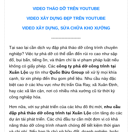
VIDEO THÁO DỠ TRÊN YOUTUBE
VIDEO XÂY DỰNG ĐẸP TRÊN YOUTUBE
VIDEO XÂY DỰNG, SỬA CHỮA KHO XƯỞNG
--------------------
Tại sao lại cần dịch vụ đập phá tháo dỡ công trình chuyên
nghiệp? Việc tự phá dỡ có thể dẫn đến rủi ro cao như sập
đổ, bụi bẩn, tiếng ồn, và thậm chí là vi phạm pháp luật nếu
không có giấy phép. Các
công ty phá dỡ công trình tại
Xuân Lộc
uy tín như
Quốc Bửu Group
sẽ xử lý mọi khía
cạnh, từ xin phép đến thu gom phế liệu. Nhu cầu này đặc
biệt cao ở các khu vực như thị trấn Gia Ray, xã Xuân Định,
hay các xã lân cận, nơi có nhiều nhà xưởng cũ từ thời kỳ
công nghiệp hóa.
Hơn nữa, với sự phát triển của các khu đô thị mới,
nhu cầu
đập phá tháo dỡ công trình tại Xuân Lộc
còn tăng do các
dự án tái phát triển. Các chủ đầu tư cần một đơn vị có khả
năng tháo dỡ công trình nhanh chóng để tiết kiệm thời gian
và chi phí. Nếu bạn là chủ sở hữu đất, doanh nghiệp, hoặc