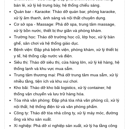
bán lẻ, xử lý kệ trưng bày, hệ thống chiếu sáng.
Quán bar - Karaoke: Tháo dỡ quán bar, phòng karaoke,
xử lý âm thanh, ánh sáng và nội thất chuyên dụng.
Cơ sở spa - Massage: Phá dỡ spa, trung tâm massage,
xử lý bồn nước, thiết bị thư giãn và phòng khám.
Trường học: Tháo dỡ trường học cũ, lớp học, xử lý bàn
ghế, sân chơi và hệ thống giáo dục.
Bệnh viện: Đập phá bệnh viện, phòng khám, xử lý thiết bị
y tế, hệ thống cấp nước và điện.
Siêu thị: Tháo dỡ siêu thị, cửa hàng lớn, xử lý kệ hàng, hệ
thống lạnh và khu vực mua sắm.
Trung tâm thương mại: Phá dỡ trung tâm mua sắm, xử lý
nhiều tầng, tiện ích và khu vui chơi.
Kho bãi: Tháo dỡ kho bãi logistics, xử lý container, hệ
thống vận chuyển và lưu trữ hàng hóa.
Tòa nhà văn phòng: Đập phá tòa nhà văn phòng cũ, xử lý
nội thất, hệ thống điện tử và văn phòng phẩm.
Công ty: Tháo dỡ tòa nhà công ty, xử lý máy móc, đường
ống và khu sản xuất.
Xí nghiệp: Phá dỡ xí nghiệp sản xuất, xử lý hạ tầng công