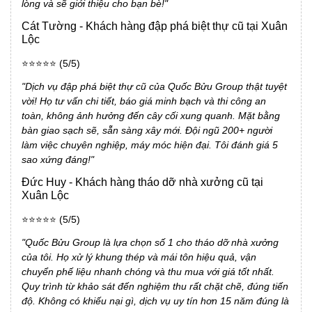
lòng và sẽ giới thiệu cho bạn bè!"
Cát Tường - Khách hàng đập phá biệt thự cũ tại Xuân
Lộc
⭐⭐⭐⭐⭐ (5/5)
"Dịch vụ đập phá biệt thự cũ của Quốc Bửu Group thật tuyệt
vời! Họ tư vấn chi tiết, báo giá minh bạch và thi công an
toàn, không ảnh hưởng đến cây cối xung quanh. Mặt bằng
bàn giao sạch sẽ, sẵn sàng xây mới. Đội ngũ 200+ người
làm việc chuyên nghiệp, máy móc hiện đại. Tôi đánh giá 5
sao xứng đáng!"
Đức Huy - Khách hàng tháo dỡ nhà xưởng cũ tại
Xuân Lộc
⭐⭐⭐⭐⭐ (5/5)
"Quốc Bửu Group là lựa chọn số 1 cho tháo dỡ nhà xưởng
của tôi. Họ xử lý khung thép và mái tôn hiệu quả, vận
chuyển phế liệu nhanh chóng và thu mua với giá tốt nhất.
Quy trình từ khảo sát đến nghiệm thu rất chặt chẽ, đúng tiến
độ. Không có khiếu nại gì, dịch vụ uy tín hơn 15 năm đúng là