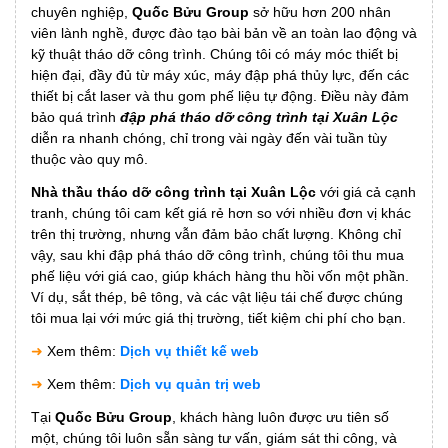
chuyên nghiệp,
Quốc Bửu Group
sở hữu hơn 200 nhân
viên lành nghề, được đào tạo bài bản về an toàn lao động và
kỹ thuật tháo dỡ công trình. Chúng tôi có máy móc thiết bị
hiện đại, đầy đủ từ máy xúc, máy đập phá thủy lực, đến các
thiết bị cắt laser và thu gom phế liệu tự động. Điều này đảm
bảo quá trình
đập phá tháo dỡ công trình tại Xuân Lộc
diễn ra nhanh chóng, chỉ trong vài ngày đến vài tuần tùy
thuộc vào quy mô.
Nhà thầu tháo dỡ công trình tại Xuân Lộc
với giá cả cạnh
tranh, chúng tôi cam kết giá rẻ hơn so với nhiều đơn vị khác
trên thị trường, nhưng vẫn đảm bảo chất lượng. Không chỉ
vậy, sau khi đập phá tháo dỡ công trình, chúng tôi thu mua
phế liệu với giá cao, giúp khách hàng thu hồi vốn một phần.
Ví dụ, sắt thép, bê tông, và các vật liệu tái chế được chúng
tôi mua lại với mức giá thị trường, tiết kiệm chi phí cho bạn.
➜
Xem thêm:
Dịch vụ thiết kế web
➜
Xem thêm:
Dịch vụ quản trị web
Tại
Quốc Bửu Group
, khách hàng luôn được ưu tiên số
một, chúng tôi luôn sẵn sàng tư vấn, giám sát thi công, và