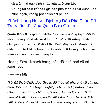
và tuân thủ quy định pháp luật tại Xuân Lộc.
Chúng tôi cam kết báo giá đập phá tháo dỡ tại Xuân Lộc
minh bạch, không phát sinh chi phí ẩn.
Khách Hàng Nói Về Dịch Vụ Đập Phá Tháo Dỡ
Tại Xuân Lộc Của Quốc Bửu Group
Quốc Bửu Group
luôn nhận được sự hài lòng tuyệt đối từ
khách hàng với
dịch vụ đập phá tháo dỡ công trình
chuyên nghiệp tại Xuân Lộc
. Dưới đây là các đánh giá
chân thực từ khách hàng, phản ánh chất lượng dịch vụ, an
toàn và hiệu quả của chúng tôi.
Hoàng Sơn - Khách hàng tháo dỡ nhà phố cũ tại
Xuân Lộc
⭐⭐⭐⭐⭐ (5/5)
"Tôi đã thuê Quốc Bửu Group để tháo dỡ nhà phố cũ của gia
đình. Đội ngũ rất chuyên nghiệp, khảo sát kỹ lưỡng và thi
công nhanh chóng chỉ trong 3 ngày. Họ xử lý sạch sẽ, thu
mua phế liệu giá cao, giúp tôi tiết kiệm được kha khá. Đặc
biệt, không có bụi bẩn lan ra khu vực xung quanh. Rất hài