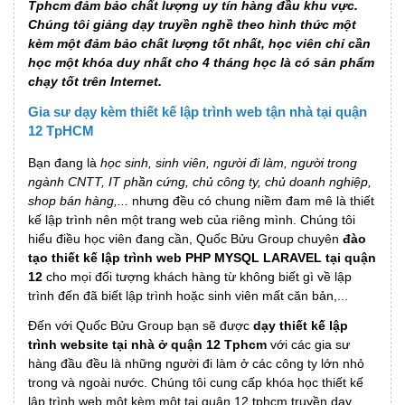
Tphcm đảm bảo chất lượng uy tín hàng đầu khu vực.
Chúng tôi giảng dạy truyền nghề theo hình thức một
kèm một đảm bảo chất lượng tốt nhất, học viên chỉ cần
học một khóa duy nhất cho 4 tháng học là có sản phẩm
chạy tốt trên Internet.
Gia sư dạy kèm thiết kế lập trình web tận nhà tại quận
12 TpHCM
Bạn đang là
học sinh, sinh viên, người đi làm, người trong
ngành CNTT, IT phần cứng, chủ công ty, chủ doanh nghiệp,
shop bán hàng,...
nhưng đều có chung niềm đam mê là thiết
kế lập trình nên một trang web của riêng mình. Chúng tôi
hiểu điều học viên đang cần, Quốc Bửu Group chuyên
đào
tạo thiết kế lập trình web PHP MYSQL LARAVEL tại quận
12
cho mọi đối tượng khách hàng từ không biết gì về lập
trình đến đã biết lập trình hoặc sinh viên mất căn bản,...
Đến với Quốc Bửu Group bạn sẽ được
dạy thiết kế lập
trình website tại nhà ở quận 12 Tphcm
với các gia sư
hàng đầu đều là những người đi làm ở các công ty lớn nhỏ
trong và ngoài nước. Chúng tôi cung cấp khóa học thiết kế
lập trình web một kèm một tại quận 12 tphcm truyền dạy