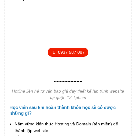
GỌI TỔNG ĐÀI
ĐỂ ĐƯỢC TƯ VẤN BÁO GIÁ
0937 587 087
-------------------
Hotline liên hệ tư vấn báo giá dạy thiết kế lập trình website
tại quận 12 Tphcm
Học viên sau khi hoàn thành khóa học sẽ có được
những gì?
Nắm vững kiến thức Hosting và Domain (tên miền) để
thành lập website