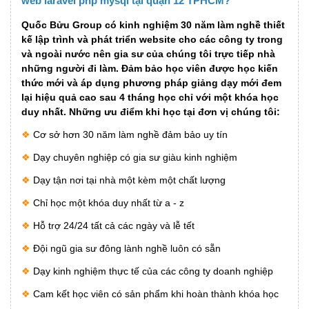
web laravel php mysql tại quận 12 TPHCM?
Quốc Bửu Group có kinh nghiệm 30 năm làm nghề thiết
kế lập trình và phát triển website cho các công ty trong
và ngoài nước nên gia sư của chúng tôi trực tiếp nhà
những người đi làm. Đảm bảo học viên được học kiến
thức mới và áp dụng phương pháp giảng dạy mới đem
lại hiệu quả cao sau 4 tháng học chỉ với một khóa học
duy nhất. Những ưu điểm khi học tại đơn vị chúng tôi:
❖
Cơ sở hơn 30 năm làm nghề đảm bảo uy tín
❖
Dạy chuyên nghiệp có gia sư giàu kinh nghiệm
❖
Dạy tận nơi tại nhà một kèm một chất lượng
❖
Chỉ học một khóa duy nhất từ a - z
❖
Hỗ trợ 24/24 tất cả các ngày và lễ tết
❖
Đội ngũ gia sư đông lành nghề luôn có sẵn
❖
Dạy kinh nghiệm thực tế của các công ty doanh nghiệp
❖
Cam kết học viên có sản phẩm khi hoàn thành khóa học