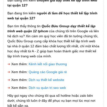
Bạn đang tìm kiếm
chuyên gia dạy thiết kế lập trình web
tại quận 12?
Bạn đang tìm kiếm
người đi làm để học thiết kế lập trình
web tại quận 12?
Bạn tìm thấy thông tin
Quốc Bửu Group dạy thiết kế lập
trình web quận 12 tphcm
của chúng tôi trên Google và liên
hệ dịch vụ? Xin cám ơn quý học viên đã tin tưởng chúng tôi,
Quốc Bửu Group cung cấp khóa học thiết kế lập trình web
tại nhà ở quận 12 đảm bảo chất lượng tốt nhất, chỉ một khóa
học duy nhất từ A - Z giúp bạn hoàn thành giấc mơ thiết kế
lập trình trang web của mình.
➜
Xem thêm:
Kênh kết nối giao thương
➜
Xem thêm:
Quảng cáo Google giá rẻ
➜
Xem thêm:
Dịch vụ thiết kế website
➜
Xem thêm:
Dịch vụ quản trị seo web
Hãy gọi ngay cho chúng tôi qua số hotline hoặc zalo bên
dưới, chúng tôi luôn ở đây để phục vụ bạn mọi lúc mọi nơi
bất kể gần xa.