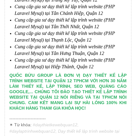
Cung cấp gia sư dạy thiết kế lập trình website (PHP
Laravel Mysql) tại Tân Chánh Hiệp, Quận 12
Cung cấp gia sư dạy thiết kế lập trình website (PHP
Laravel Mysql) tại Tân Thới Nhất, Quận 12
Cung cấp gia sư dạy thiết kế lập trình website (PHP
Laravel Mysql) tại Thạnh Lộc, Quận 12
Cung cấp gia sư dạy thiết kế lập trình website (PHP
Laravel Mysql) tại Tân Hưng Thuận, Quận 12
Cung cấp gia sư dạy thiết kế lập trình website (PHP
Laravel Mysql) tại Hiệp Thành, Quận 12
QUỐC BỬU GROUP LÀ ĐƠN VỊ DẠY THIẾT KẾ LẬP
TRÌNH WEBSITE TẠI QUẬN 12 TPHCM VỚI HƠN 30 NĂM
LÀM THIẾT KẾ, LẬP TRÌNH, SEO WEB, QUẢNG CÁO
GOOGLE,... CHÚNG TÔI ĐÀO TẠO THIẾT KẾ LẬP TRÌNH
WEBSITE TẠI QUẬN 12 NÓI RIÊNG VÀ TẠI TPHCM NÓI
CHUNG. CAM KẾT MANG LẠI SỰ HÀI LÒNG 100% KHI
KHÁCH HÀNG THAM GIA KHÓA HỌC!
------------------------
✶ Từ khóa:
#daythietkewebquan12,
#daylaptrinhwebquan12, Dạy thiết kế lập trình website tại