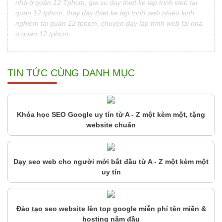
nhà ở quận 12 Tphcm, gia su day thiet ke lap trinh web tai
quan 12 tphcm, thay day thiet ke lap trinh web nhieu kinh
nghiem tai quan 12 tphcm, chuyen day lap trinh web tai nha
o quan 12 tphcm
TIN TỨC CÙNG DANH MỤC
Khóa học SEO Google uy tín từ A - Z một kèm một, tặng
website chuẩn
Dạy seo web cho người mới bắt đầu từ A - Z một kèm một
uy tín
Đào tạo seo website lên top google miễn phí tên miền &
hosting năm đầu