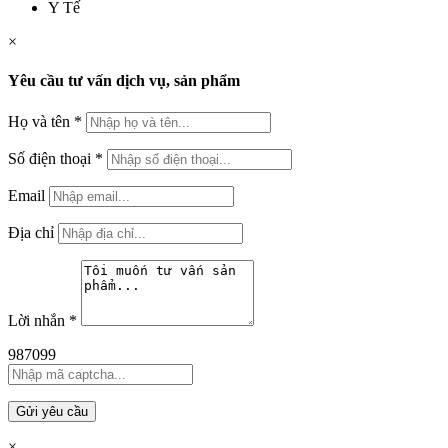
Y Tế
×
Yêu cầu tư vấn dịch vụ, sản phẩm
Họ và tên
*
Số điện thoại
*
Email
Địa chỉ
Lời nhắn
*
987099
Gửi yêu cầu
×