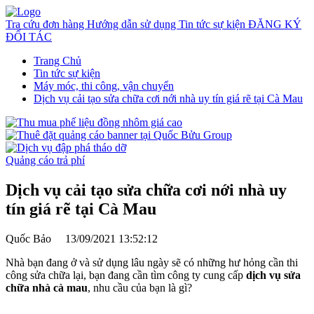
Tra cứu đơn hàng
Hướng dẫn sử dụng
Tin tức sự kiện
ĐĂNG KÝ
ĐỐI TÁC
Trang Chủ
Tin tức sự kiện
Máy móc, thi công, vận chuyển
Dịch vụ cải tạo sửa chữa cơi nới nhà uy tín giá rẽ tại Cà Mau
Quảng cáo trả phí
Dịch vụ cải tạo sửa chữa cơi nới nhà uy
tín giá rẽ tại Cà Mau
Quốc Bảo
13/09/2021 13:52:12
Nhà bạn đang ở và sử dụng lâu ngày sẽ có những hư hỏng cần thi
công sửa chữa lại, bạn đang cần tìm công ty cung cấp
dịch vụ sửa
chữa nhà cà mau
, nhu cầu của bạn là gì?