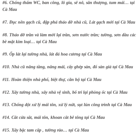
#6. Chống thấm WC, ban công, lô gia, sê nô, sân thượng, tum mái… tại
Cà Mau
#7. Đục nền gạch cũ, đập phá tháo dỡ nhà cũ, Lát gạch mới tại Cà Mau
#8. Tháo dỡ trần và làm mới lại trần, sơn nước trần; tường, sơn dầu các
bề mặt kim loại… tại Cà Mau
#9. Ốp lát lại tường nhà, lát đá hoa cương tại Cà Mau
#10. Nhà cũ nâng tầng, nâng mái, cấy ghép sàn, đổ sàn giả tại Cà Mau
#11. Hoàn thiện nhà phố, biệt thự, căn hộ tại Cà Mau
#12. Xây tường nhà, xây nhà vệ sinh, bố trí lại phòng ốc tại Cà Mau
#13. Chống dột xử lý mái tôn, xử lý nứt, sụt lún công trình tại Cà Mau
#14. Cắt cửa sắt, mái tôn, khoan cắt bê tông tại Cà Mau
#15. Xây bậc tam cấp , tường rào… tại Cà Mau