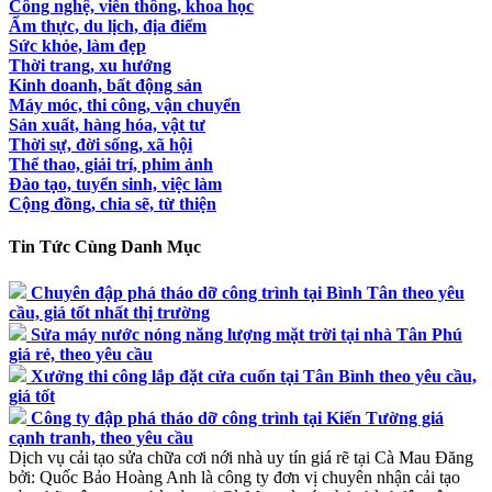
Công nghệ, viễn thông, khoa học
Ẩm thực, du lịch, địa điểm
Sức khỏe, làm đẹp
Thời trang, xu hướng
Kinh doanh, bất động sản
Máy móc, thi công, vận chuyển
Sản xuất, hàng hóa, vật tư
Thời sự, đời sống, xã hội
Thể thao, giải trí, phim ảnh
Đào tạo, tuyển sinh, việc làm
Cộng đồng, chia sẽ, từ thiện
Tin Tức Cùng Danh Mục
Chuyên đập phá tháo dỡ công trình tại Bình Tân theo yêu
cầu, giá tốt nhất thị trường
Sửa máy nước nóng năng lượng mặt trời tại nhà Tân Phú
giá rẻ, theo yêu cầu
Xưởng thi công lắp đặt cửa cuốn tại Tân Bình theo yêu cầu,
giá tốt
Công ty đập phá tháo dỡ công trình tại Kiến Tường giá
cạnh tranh, theo yêu cầu
Dịch vụ cải tạo sửa chữa cơi nới nhà uy tín giá rẽ tại Cà Mau
Đăng
bởi:
Quốc Bảo
Hoàng Anh là công ty đơn vị chuyên nhận cải tạo