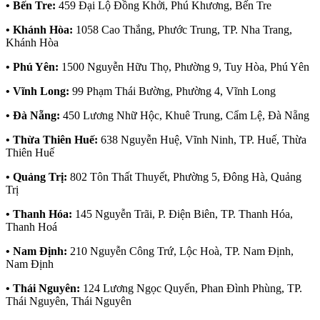
• Bến Tre:
459 Đại Lộ Đồng Khởi, Phú Khương, Bến Tre
• Khánh Hòa:
1058 Cao Thắng, Phước Trung, TP. Nha Trang,
Khánh Hòa
• Phú Yên:
1500 Nguyễn Hữu Thọ, Phường 9, Tuy Hòa, Phú Yên
• Vĩnh Long:
99 Phạm Thái Bường, Phường 4, Vĩnh Long
• Đà Nẵng:
450 Lương Nhữ Hộc, Khuê Trung, Cẩm Lệ, Đà Nẵng
• Thừa Thiên Huế:
638 Nguyễn Huệ, Vĩnh Ninh, TP. Huế, Thừa
Thiên Huế
• Quảng Trị:
802 Tôn Thất Thuyết, Phường 5, Đông Hà, Quảng
Trị
• Thanh Hóa:
145 Nguyễn Trãi, P. Điện Biên, TP. Thanh Hóa,
Thanh Hoá
• Nam Định:
210 Nguyễn Công Trứ, Lộc Hoà, TP. Nam Định,
Nam Định
• Thái Nguyên:
124 Lương Ngọc Quyến, Phan Đình Phùng, TP.
Thái Nguyên, Thái Nguyên