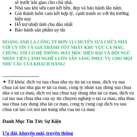
sẽ trước khi giao cho chủ nhà.
Nhà sau khi sửa cam kết bền, đẹp và bảo hành lâu năm.
Giá thành luôn cam kết hợp lý, cạnh tranh so với thị trường
hiện nay
Hỗ trợ nhiệt tình chu đáo nhất
Bảo hành sản phẩm uy tín
HOÀNG ANH LÀ CÔNG TY ĐƠN VỊ CHUYÊN SỬA CHỮA NHÀ
VỚI UY TÍN VÀ GIÁ THÀNH TỐT NHẤT KHU VỰC CÀ MAU,
CHÚNG TÔI CÓ HỆ THỐNG MÁY MÓC HIỆN ĐẠI VÀ ĐỘI NGŨ
NHÂN VIÊN LÀNH NGHỀ LUÔN SẴN SÀNG PHỤC VỤ CHO MỌI
NHU CẦU CỦA KHÁCH HÀNG!
------------------------
✶ Từ khóa:
dich vu sua chua nha uy tin tai ca mau, dich vu sua
chua cai tao nha gia re tai ca mau, cong ty nhan xay dung sua chua
nha o tai ca mau, dich vu sua chua xay dung nha tai ca mau, dich vu
cai tao sua chua nha cua uy tin chuyen nghiep o tai ca mau, nha thau
sua chua xay dung nha tai ca mau, cong ty cung cap dich vu sua
chua cai tao coi noi tan trang nha cua tai ca mau
Danh Mục Tin Tức Sự Kiện
Ưu đãi, khuyến mãi, truyền thông