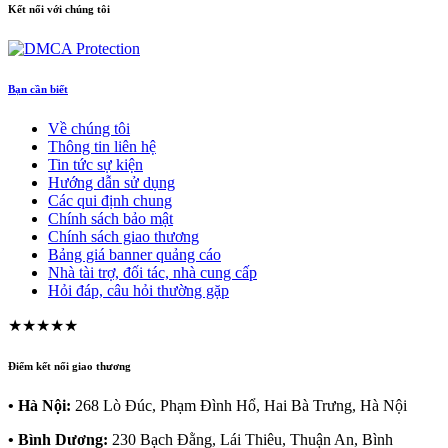
Kết nối với chúng tôi
Bạn cần biết
Về chúng tôi
Thông tin liên hệ
Tin tức sự kiện
Hướng dẫn sử dụng
Các qui định chung
Chính sách bảo mật
Chính sách giao thương
Bảng giá banner quảng cáo
Nhà tài trợ, đối tác, nhà cung cấp
Hỏi đáp, câu hỏi thường gặp
★★★★★
Điểm kết nối giao thương
• Hà Nội:
268 Lò Đúc, Phạm Đình Hổ, Hai Bà Trưng, Hà Nội
• Bình Dương:
230 Bạch Đằng, Lái Thiêu, Thuận An, Bình