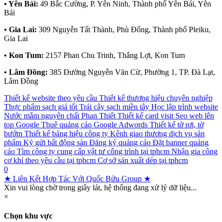
• Yên Bái:
49 Bắc Cường, P. Yên Ninh, Thành phố Yên Bái, Yên
Bái
• Gia Lai:
309 Nguyễn Tất Thành, Phù Đổng, Thành phố Pleiku,
Gia Lai
• Kon Tum:
2157 Phan Chu Trinh, Thắng Lợi, Kon Tum
• Lâm Đồng:
385 Đường Nguyễn Văn Cừ, Phường 1, TP. Đà Lạt,
Lâm Đồng
Thiết kế website theo yêu cầu
Thiết kế thương hiệu chuyên nghiệp
Thực phẩm sạch giá tốt
Trái cây sạch miền tây
Học lập trình website
Nước mắm nguyên chất Phan Thiết
Thiết kế card visit
Seo web lên
top Google
Thuê quảng cáo Google Adwords
Thiết kế tờ rơi, tờ
bướm
Thiết kế bảng hiệu công ty
Kênh giao thương dịch vụ sản
phẩm
Ký gửi bất động sản
Đăng ký quảng cáo
Đặt banner quảng
cáo
Tìm công ty cung cấp vật tư công trình tại tphcm
Nhận gia công
cơ khí theo yêu cầu tại tphcm
Cơ sở sản xuất dép tại tphcm
0
★ Liên Kết Hợp Tác Với Quốc Bửu Group ★
Xin vui lòng chờ trong giây lát, hệ thống đang xử lý dữ liệu...
×
Chọn khu vực