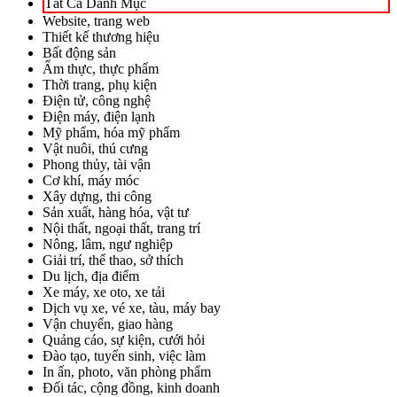
Tất Cả Danh Mục
Website, trang web
Thiết kế thương hiệu
Bất động sản
Ẩm thực, thực phẩm
Thời trang, phụ kiện
Điện tử, công nghệ
Điện máy, điện lạnh
Mỹ phẩm, hóa mỹ phẩm
Vật nuôi, thú cưng
Phong thủy, tài vận
Cơ khí, máy móc
Xây dựng, thi công
Sản xuất, hàng hóa, vật tư
Nội thất, ngoại thất, trang trí
Nông, lâm, ngư nghiệp
Giải trí, thể thao, sở thích
Du lịch, địa điểm
Xe máy, xe oto, xe tải
Dịch vụ xe, vé xe, tàu, máy bay
Vận chuyển, giao hàng
Quảng cáo, sự kiện, cưới hỏi
Đào tạo, tuyển sinh, việc làm
In ấn, photo, văn phòng phẩm
Đối tác, cộng đồng, kinh doanh