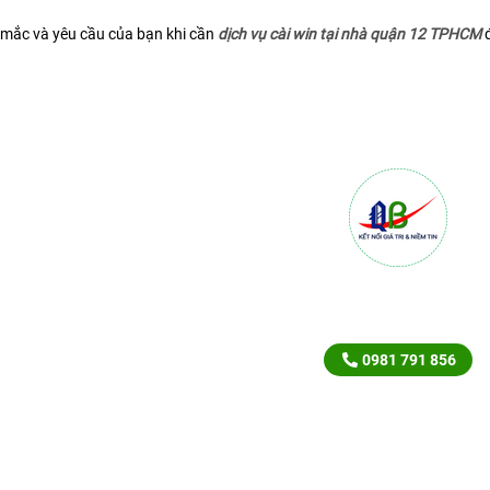
 mắc và yêu cầu của bạn khi cần
dịch vụ cài win tại nhà quận 12 TPHCM
đ
LIÊN HỆ TƯ VẤN
SẢN PHẨM DỊCH VỤ NGA
0981 791 856