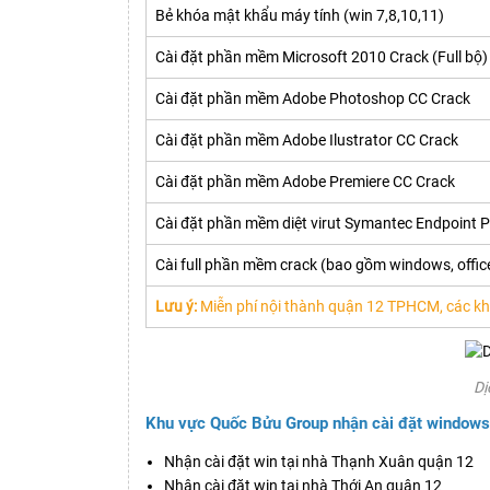
Bẻ khóa mật khẩu máy tính (win 7,8,10,11)
Cài đặt phần mềm Microsoft 2010 Crack (Full bộ)
Cài đặt phần mềm Adobe Photoshop CC Crack
Cài đặt phần mềm Adobe Ilustrator CC Crack
Cài đặt phần mềm Adobe Premiere CC Crack
Cài đặt phần mềm diệt virut Symantec Endpoint P
Cài full phần mềm crack (bao gồm windows, office,
Lưu ý:
Miễn phí nội thành quận 12 TPHCM, các kh
Dị
Khu vực Quốc Bửu Group nhận cài đặt window
Nhận cài đặt win tại nhà Thạnh Xuân quận 12
Nhận cài đặt win tại nhà Thới An quận 12