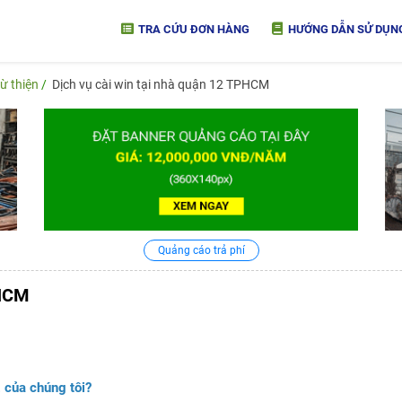
TRA CỨU ĐƠN HÀNG
HƯỚNG DẪN SỬ DỤN
từ thiện
Dịch vụ cài win tại nhà quận 12 TPHCM
Quảng cáo trả phí
PHCM
2 của chúng tôi?