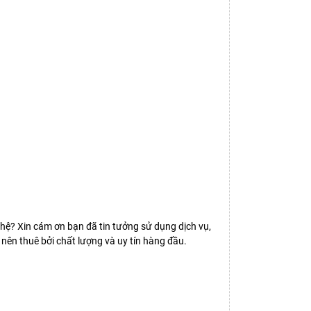
n hệ? Xin cám ơn bạn đã tin tưởng sử dụng dịch vụ,
ên thuê bởi chất lượng và uy tín hàng đầu.