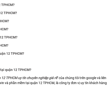
 12 TPHCM?
n 12 TPHCM?
TPHCM?
TPHCM?
ận 12 TPHCM?
TPHCM?
i quận 12 TPHCM?
rẽ tại quận 12 TPHCM?
n 12 TPHCM uy tín chuyên nghiệp giá rẽ
" của chúng tôi trên google và liê
n và phần mềm tại quận 12 TPHCM, là công ty đơn vị uy tín khách hàng n