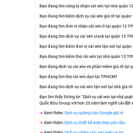
Bạn đang tìm công ty nhận cài win tại nhà quận
Bạn đang tìm kiếm dịch vụ cài win giá rẽ tại quậ
Bạn đang tìm đơn vị nhận cài win ở tại quận 12 
Bạn đang tìm dịch vụ cài win crack tại quận 12 
Bạn đang tìm kiếm đơn vị cài win tận nơi tại qu
Bạn đang tìm kiếm thợ cài win tại nhà quận 12 
Bạn đang dịch vụ cài win và phần mềm giá rẽ tạ
Bạn đang tìm thợ cài win dạo tại TPHCM?
Bạn đang tìm dịch vụ cài win tận nơi tại nhà giá 
Bạn tìm thấy thông tin "
Dịch vụ cài win tại nhà quậ
Quốc Bửu Group với hơn 20 năm làm nghề cài đặt wi
➜
Xem thêm:
Dịch vụ quảng cáo Google giá rẻ
➜
Xem thêm:
Dịch vụ thiết kế web theo yêu cầu
➜
Xem thêm:
Dịch vụ chăm sóc seo web uy tín