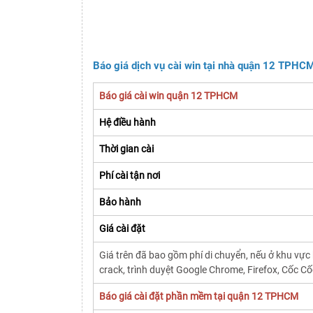
Báo giá dịch vụ cài win tại nhà quận 12 TPHC
Báo giá cài win quận 12 TPHCM
Hệ điều hành
Thời gian cài
Phí cài tận nơi
Bảo hành
Giá cài đặt
Giá trên đã bao gồm phí di chuyển, nếu ở khu vự
crack, trình duyệt Google Chrome, Firefox, Cốc Cốc
Báo giá cài đặt phần mềm tại quận 12 TPHCM