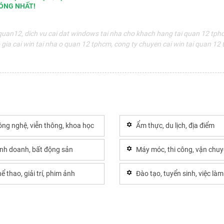
HÓNG NHẤT!
uan12, dich vu cai dat windows tai nha cho khach hang tai quan 12 tphcm
o gia cai win tai nha o quan 12 tphcm, cong ty chuyen cai win tai quan 12
ng nghệ, viễn thông, khoa học
Ẩm thực, du lịch, địa điểm
inh doanh, bất động sản
Máy móc, thi công, vận chu
ể thao, giải trí, phim ảnh
Đào tạo, tuyển sinh, việc làm