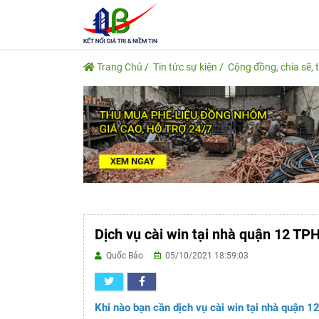
Trang Chủ
Tin tức sự kiện
Cộng đồng, chia sẽ, 
Dịch vụ cài win tại nhà quận 12 T
Quốc Bảo
05/10/2021 18:59:03
Khi nào bạn cần dịch vụ cài win tại nhà quận 1