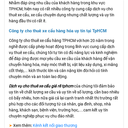
Nhằm đáp ứng nhu cầu của khách hàng trong khu vực
TPHCM, hiện nay có rất nhiều công ty cung cấp dịch vụ cho
thuê xe cẩu, xe cẩu chuyên dụng nhưng chất lượng và uy tín
hàng đầu thi có rất ít.
Công ty cho thuê xe cẩu hàng hóa uy tín tại TpHCM
Công ty cho thuê xe cẩu hàng TPHCM
với hơn 20 năm trong
nghề được cấp phép hoạt động trong lĩnh vực cung cấp dịch
vụ thuê xe cẩu, chúng tôi tự tin có đủ năng lực và kinh nghiệm
để đáp ứng được mọi yêu cầu xe cầu của khách hàng để vận
chuyển hàng hóa, máy móc thiết bị, vật liệu xây dựng, xi măng
cốt thép,... kích thước lớn và cân nặng lớn đòi hỏi có tính
chuyên môn và an toàn lao động.
Dịch vụ cho thuê xe cẩu giá rẽ tphcm
của chúng tôi đảm bảo
uy tín về chất lượng xe cầu và uy tín về số lượng, cần bao nhiêu
có bấy nhiêu, hơn nữa giá cả lại cạnh tranh nhất thị trường rất
phù hợp cho các đối tượng từ cá nhân, gia đình, shop, nhà
hàng, khách sạn, bệnh viện, trường học,....cam kết uy tín
chuyên nghiệp phục vụ chu đáo nhất.
➤
Xem thêm:
Kênh kết nối giao thương