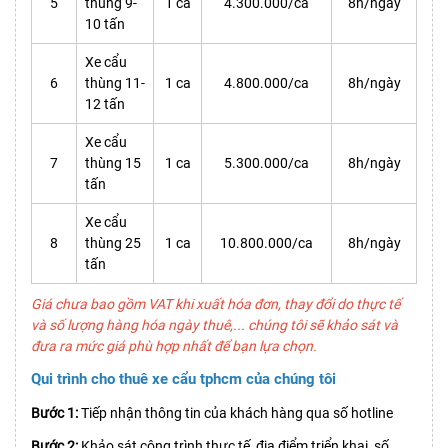
5
thùng 9-
1 ca
4.300.000/ca
8h/ngày
10 tấn
Xe cẩu
6
thùng 11-
1 ca
4.800.000/ca
8h/ngày
12 tấn
Xe cẩu
7
thùng 15
1 ca
5.300.000/ca
8h/ngày
tấn
Xe cẩu
8
thùng 25
1 ca
10.800.000/ca
8h/ngày
tấn
Giá chưa bao gồm VAT khi xuất hóa đơn, thay đổi do thực tế
và số lượng hàng hóa ngày thuê,... chúng tôi sẽ khảo sát và
đưa ra mức giá phù hợp nhất để bạn lựa chọn.
Qui trình cho thuê xe cẩu tphcm của chúng tôi
Bước 1:
Tiếp nhận thông tin của khách hàng qua số hotline
Bước 2:
Khảo sát công trình thực tế, địa điểm triển khai, số