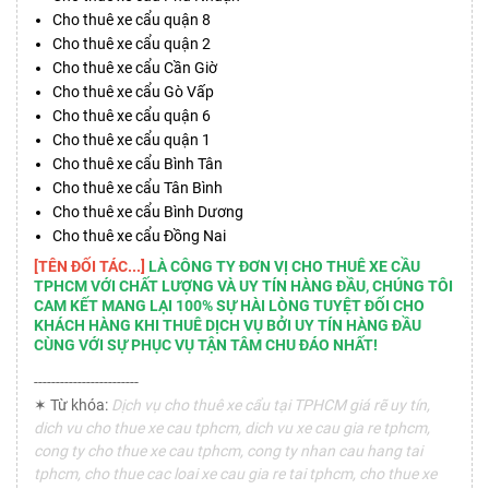
Cho thuê xe cẩu quận 8
Cho thuê xe cẩu quận 2
Cho thuê xe cẩu Cần Giờ
Cho thuê xe cẩu Gò Vấp
Cho thuê xe cẩu quận 6
Cho thuê xe cẩu quận 1
Cho thuê xe cẩu Bình Tân
Cho thuê xe cẩu Tân Bình
Cho thuê xe cẩu Bình Dương
Cho thuê xe cẩu Đồng Nai
[TÊN ĐỐI TÁC...]
LÀ CÔNG TY ĐƠN VỊ CHO THUÊ XE CẦU
TPHCM VỚI CHẤT LƯỢNG VÀ UY TÍN HÀNG ĐẦU, CHÚNG TÔI
CAM KẾT MANG LẠI 100% SỰ HÀI LÒNG TUYỆT ĐỐI CHO
KHÁCH HÀNG KHI THUÊ DỊCH VỤ BỞI UY TÍN HÀNG ĐẦU
CÙNG VỚI SỰ PHỤC VỤ TẬN TÂM CHU ĐÁO NHẤT!
------------------------
✶ Từ khóa:
Dịch vụ cho thuê xe cẩu tại TPHCM giá rẽ uy tín,
dich vu cho thue xe cau tphcm, dich vu xe cau gia re tphcm,
cong ty cho thue xe cau tphcm, cong ty nhan cau hang tai
tphcm, cho thue cac loai xe cau gia re tai tphcm, cho thue xe