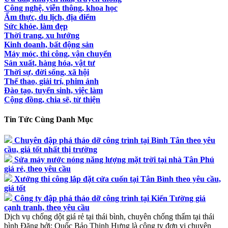
Công nghệ, viễn thông, khoa học
Ẩm thực, du lịch, địa điểm
Sức khỏe, làm đẹp
Thời trang, xu hướng
Kinh doanh, bất động sản
Máy móc, thi công, vận chuyển
Sản xuất, hàng hóa, vật tư
Thời sự, đời sống, xã hội
Thể thao, giải trí, phim ảnh
Đào tạo, tuyển sinh, việc làm
Cộng đồng, chia sẽ, từ thiện
Tin Tức Cùng Danh Mục
Chuyên đập phá tháo dỡ công trình tại Bình Tân theo yêu
cầu, giá tốt nhất thị trường
Sửa máy nước nóng năng lượng mặt trời tại nhà Tân Phú
giá rẻ, theo yêu cầu
Xưởng thi công lắp đặt cửa cuốn tại Tân Bình theo yêu cầu,
giá tốt
Công ty đập phá tháo dỡ công trình tại Kiến Tường giá
cạnh tranh, theo yêu cầu
Dịch vụ chống dột giá rẻ tại thái bình, chuyên chống thấm tại thái
bình
Đăng bởi:
Quốc Bảo
Thịnh Hưng là công ty đơn vị chuyên