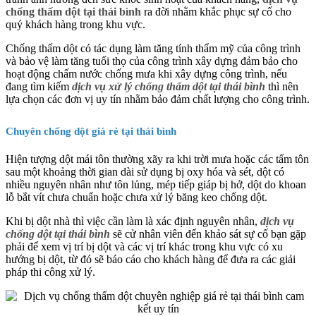
chống thấm dột tại thái bình
ra đời nhằm khắc phục sự cố cho
quý khách hàng trong khu vực.
Chống thấm dột có tác dụng làm tăng tính thẩm mỹ của công trình
và bảo vệ làm tăng tuổi thọ của công trình xây dựng đảm bảo cho
hoạt động chấm nước chống mưa khi xây dựng công trình, nếu
đang tìm kiếm
dịch vụ xử lý chống thấm dột tại thái bình
thì nên
lựa chọn các đơn vị uy tín nhằm bảo đảm chất lượng cho công trình.
Chuyên chống dột giá rẻ tại thái bình
Hiện tượng dột mái tôn thường xãy ra khi trời mưa hoặc các tấm tôn
sau một khoảng thời gian dài sử dụng bị oxy hóa và sét, dột có
nhiều nguyên nhân như tôn lủng, mép tiếp giáp bị hở, dột do khoan
lỗ bắt vít chưa chuẩn hoặc chưa xử lý băng keo chống dột.
Khi bị dột nhà thì việc cần làm là xác định nguyên nhân,
dịch vụ
chống dột tại thái bình
sẽ cử nhân viên đến khảo sát sự cố bạn gặp
phải để xem vị trí bị dột và các vị trí khác trong khu vực có xu
hướng bị dột, từ đó sẽ báo cáo cho khách hàng để đưa ra các giải
pháp thi công xử lý.