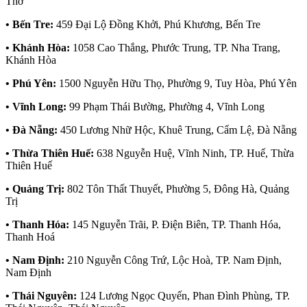
Thơ
• Bến Tre:
459 Đại Lộ Đồng Khởi, Phú Khương, Bến Tre
• Khánh Hòa:
1058 Cao Thắng, Phước Trung, TP. Nha Trang,
Khánh Hòa
• Phú Yên:
1500 Nguyễn Hữu Thọ, Phường 9, Tuy Hòa, Phú Yên
• Vĩnh Long:
99 Phạm Thái Bường, Phường 4, Vĩnh Long
• Đà Nẵng:
450 Lương Nhữ Hộc, Khuê Trung, Cẩm Lệ, Đà Nẵng
• Thừa Thiên Huế:
638 Nguyễn Huệ, Vĩnh Ninh, TP. Huế, Thừa
Thiên Huế
• Quảng Trị:
802 Tôn Thất Thuyết, Phường 5, Đông Hà, Quảng
Trị
• Thanh Hóa:
145 Nguyễn Trãi, P. Điện Biên, TP. Thanh Hóa,
Thanh Hoá
• Nam Định:
210 Nguyễn Công Trứ, Lộc Hoà, TP. Nam Định,
Nam Định
• Thái Nguyên:
124 Lương Ngọc Quyến, Phan Đình Phùng, TP.