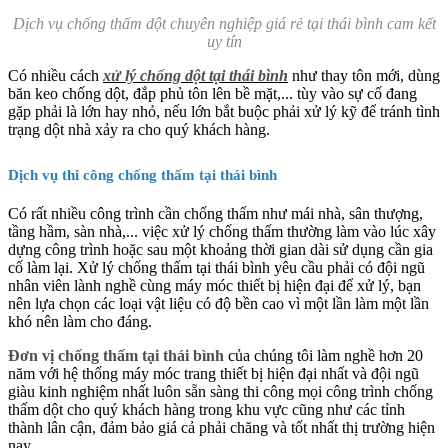
Dịch vụ chống thấm dột chuyên nghiệp giá rẻ tại thái bình cam kết
uy tín
Có nhiều cách
xử lý chống dột tại thái bình
như thay tôn mới, dùng
băn keo chống dột, đắp phủ tôn lên bề mặt,... tùy vào sự cố đang
gặp phải là lớn hay nhỏ, nếu lớn bắt buộc phải xử lý kỹ để tránh tình
trạng dột nhà xảy ra cho quý khách hàng.
Dịch vụ thi công chống thấm tại thái bình
Có rất nhiều công trình cần chống thấm như mái nhà, sân thượng,
tầng hầm, sàn nhà,... việc xử lý chống thấm thường làm vào lúc xây
dựng công trình hoặc sau một khoảng thời gian dài sử dụng cần gia
cố làm lại. Xử lý chống thấm tại thái bình yêu cầu phải có đội ngũ
nhân viên lành nghề cùng máy móc thiết bị hiện đại để xử lý, bạn
nên lựa chọn các loại vật liệu có độ bền cao vì một lần làm một lần
khó nên làm cho đáng.
Đơn vị chống thấm tại thái bình
của chúng tôi làm nghề hơn 20
năm với hệ thống máy móc trang thiết bị hiện đại nhất và đội ngũ
giàu kinh nghiệm nhất luôn sẵn sàng thi công mọi công trình chống
thấm dột cho quý khách hàng trong khu vực cũng như các tỉnh
thành lân cận, đảm bảo giá cả phải chăng và tốt nhất thị trường hiện
nay.