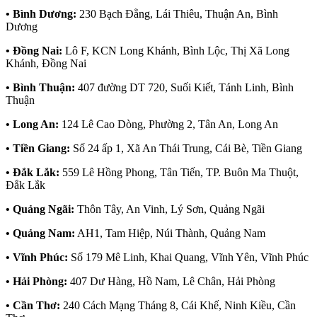
• Bình Dương:
230 Bạch Đằng, Lái Thiêu, Thuận An, Bình
Dương
• Đồng Nai:
Lô F, KCN Long Khánh, Bình Lộc, Thị Xã Long
Khánh, Đồng Nai
• Bình Thuận:
407 đường DT 720, Suối Kiết, Tánh Linh, Bình
Thuận
• Long An:
124 Lê Cao Dòng, Phường 2, Tân An, Long An
• Tiền Giang:
Số 24 ấp 1, Xã An Thái Trung, Cái Bè, Tiền Giang
• Đắk Lắk:
559 Lê Hồng Phong, Tân Tiến, TP. Buôn Ma Thuột,
Đắk Lắk
• Quảng Ngãi:
Thôn Tây, An Vinh, Lý Sơn, Quảng Ngãi
• Quảng Nam:
AH1, Tam Hiệp, Núi Thành, Quảng Nam
• Vĩnh Phúc:
Số 179 Mê Linh, Khai Quang, Vĩnh Yên, Vĩnh Phúc
• Hải Phòng:
407 Dư Hàng, Hồ Nam, Lê Chân, Hải Phòng
• Cần Thơ:
240 Cách Mạng Tháng 8, Cái Khế, Ninh Kiều, Cần