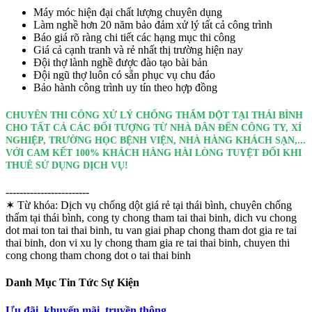
Máy móc hiện đại chất lượng chuyên dụng
Làm nghề hơn 20 năm bảo đảm xử lý tất cả công trình
Báo giá rõ ràng chi tiết các hạng mục thi công
Giá cả cạnh tranh và rẻ nhất thị trường hiện nay
Đội thợ lành nghề được đào tạo bài bản
Đội ngũ thợ luôn có sẵn phục vụ chu đáo
Bảo hành công trình uy tín theo hợp đồng
CHUYÊN THI CÔNG XỬ LÝ CHỐNG THẤM DỘT TẠI THÁI BÌNH
CHO TẤT CẢ CÁC ĐỐI TƯỢNG TỪ NHÀ DÂN ĐẾN CÔNG TY, XÍ
NGHIỆP, TRƯỜNG HỌC BỆNH VIỆN, NHÀ HÀNG KHÁCH SẠN,...
VỚI CAM KẾT 100% KHÁCH HÀNG HÀI LÒNG TUYỆT ĐỐI KHI
THUÊ SỬ DỤNG DỊCH VỤ!
------------------------
✶ Từ khóa:
Dịch vụ chống dột giá rẻ tại thái bình, chuyên chống
thấm tại thái bình, cong ty chong tham tai thai binh, dich vu chong
dot mai ton tai thai binh, tu van giai phap chong tham dot gia re tai
thai binh, don vi xu ly chong tham gia re tai thai binh, chuyen thi
cong chong tham chong dot o tai thai binh
Danh Mục Tin Tức Sự Kiện
Ưu đãi, khuyến mãi, truyền thông