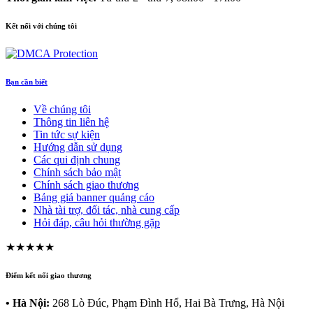
Kết nối với chúng tôi
Bạn cần biết
Về chúng tôi
Thông tin liên hệ
Tin tức sự kiện
Hướng dẫn sử dụng
Các qui định chung
Chính sách bảo mật
Chính sách giao thương
Bảng giá banner quảng cáo
Nhà tài trợ, đối tác, nhà cung cấp
Hỏi đáp, câu hỏi thường gặp
★★★★★
Điểm kết nối giao thương
• Hà Nội:
268 Lò Đúc, Phạm Đình Hổ, Hai Bà Trưng, Hà Nội