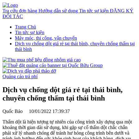
Tra cứu đơn hàng
Hướng dẫn sử dụng
Tin tức sự kiện
ĐĂNG KÝ
ĐỐI TÁC
Trang Chủ
Tin tức sự kiện
Máy móc, thi công, vận chuyển
Dịch vụ chống dột giá rẻ tại thái bình, chuyên chống thấm tại
thái bình
Quảng cáo trả phí
Dịch vụ chống dột giá rẻ tại thái bình,
chuyên chống thấm tại thái bình
Quốc Bảo
10/01/2022 17:39:37
Thấm dột là hiện tượng tự nhiên của công trình xây dựng qua một
khoảng thời gian dài sử dụng, khi gặp sự cố thấm dột chắc chắn
phải xử lý nhanh chóng để tránh hư hỏng công trình bên dưới và
tránh ảnh hưởng đến sức khỏe sinh hoạt của khách hàng,
dịch vụ