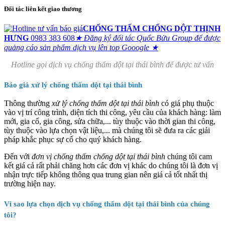
Đối tác liên kết giao thương
CHỐNG THẤM CHỐNG DỘT THỊNH
HƯNG
0983 383 608
★ Đăng ký đối tác Quốc Bửu Group để được
quảng cáo sản phẩm dịch vụ lên top Gooogle ★
Hotline gọi dịch vụ chống thấm dột tại thái bình để được tư vấn
Báo giá xử lý chống thấm dột tại thái bình
Thông thường
xử lý chống thấm dột tại thái bình
có giá phụ thuộc
vào vị trí công trình, diện tích thi công, yêu cầu của khách hàng: làm
mới, gia cố, gia công, sửa chữa,... tùy thuộc vào thời gian thi công,
tùy thuộc vào lựa chọn vật liệu,... mà chúng tôi sẽ đưa ra các giải
pháp khắc phục sự cố cho quý khách hàng.
Đến với
đơn vị chống thấm chống dột tại thái bình
chúng tôi cam
kết giá cả rất phải chăng hơn các đơn vị khác do chúng tôi là đơn vị
nhận trực tiếp không thông qua trung gian nên giá cả tốt nhất thị
trường hiện nay.
Vì sao lựa chọn dịch vụ chống thấm dột tại thái bình của chúng
tôi?