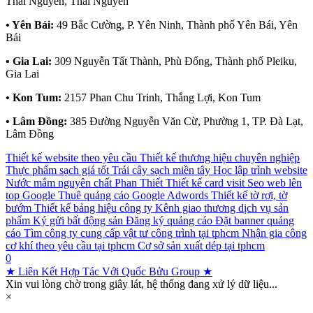
Thái Nguyên, Thái Nguyên
• Yên Bái:
49 Bắc Cường, P. Yên Ninh, Thành phố Yên Bái, Yên
Bái
• Gia Lai:
309 Nguyễn Tất Thành, Phù Đổng, Thành phố Pleiku,
Gia Lai
• Kon Tum:
2157 Phan Chu Trinh, Thắng Lợi, Kon Tum
• Lâm Đồng:
385 Đường Nguyễn Văn Cừ, Phường 1, TP. Đà Lạt,
Lâm Đồng
Thiết kế website theo yêu cầu
Thiết kế thương hiệu chuyên nghiệp
Thực phẩm sạch giá tốt
Trái cây sạch miền tây
Học lập trình website
Nước mắm nguyên chất Phan Thiết
Thiết kế card visit
Seo web lên
top Google
Thuê quảng cáo Google Adwords
Thiết kế tờ rơi, tờ
bướm
Thiết kế bảng hiệu công ty
Kênh giao thương dịch vụ sản
phẩm
Ký gửi bất động sản
Đăng ký quảng cáo
Đặt banner quảng
cáo
Tìm công ty cung cấp vật tư công trình tại tphcm
Nhận gia công
cơ khí theo yêu cầu tại tphcm
Cơ sở sản xuất dép tại tphcm
0
★ Liên Kết Hợp Tác Với Quốc Bửu Group ★
Xin vui lòng chờ trong giây lát, hệ thống đang xử lý dữ liệu...
×