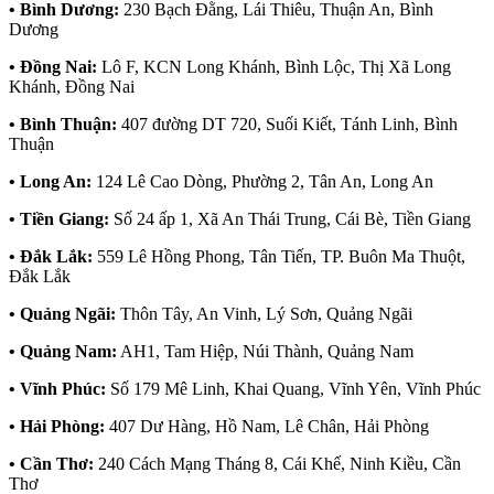
• Bình Dương:
230 Bạch Đằng, Lái Thiêu, Thuận An, Bình
Dương
• Đồng Nai:
Lô F, KCN Long Khánh, Bình Lộc, Thị Xã Long
Khánh, Đồng Nai
• Bình Thuận:
407 đường DT 720, Suối Kiết, Tánh Linh, Bình
Thuận
• Long An:
124 Lê Cao Dòng, Phường 2, Tân An, Long An
• Tiền Giang:
Số 24 ấp 1, Xã An Thái Trung, Cái Bè, Tiền Giang
• Đắk Lắk:
559 Lê Hồng Phong, Tân Tiến, TP. Buôn Ma Thuột,
Đắk Lắk
• Quảng Ngãi:
Thôn Tây, An Vinh, Lý Sơn, Quảng Ngãi
• Quảng Nam:
AH1, Tam Hiệp, Núi Thành, Quảng Nam
• Vĩnh Phúc:
Số 179 Mê Linh, Khai Quang, Vĩnh Yên, Vĩnh Phúc
• Hải Phòng:
407 Dư Hàng, Hồ Nam, Lê Chân, Hải Phòng
• Cần Thơ:
240 Cách Mạng Tháng 8, Cái Khế, Ninh Kiều, Cần
Thơ