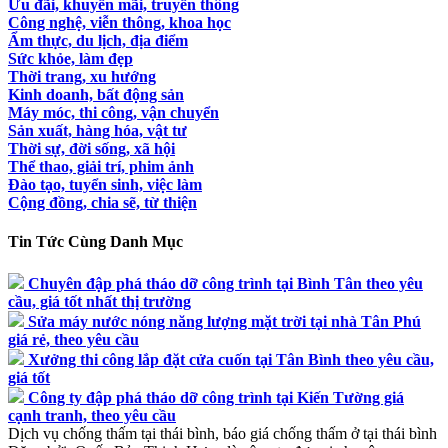
Ưu đãi, khuyến mãi, truyền thông
Công nghệ, viễn thông, khoa học
Ẩm thực, du lịch, địa điểm
Sức khỏe, làm đẹp
Thời trang, xu hướng
Kinh doanh, bất động sản
Máy móc, thi công, vận chuyển
Sản xuất, hàng hóa, vật tư
Thời sự, đời sống, xã hội
Thể thao, giải trí, phim ảnh
Đào tạo, tuyển sinh, việc làm
Cộng đồng, chia sẽ, từ thiện
Tin Tức Cùng Danh Mục
Chuyên đập phá tháo dỡ công trình tại Bình Tân theo yêu
cầu, giá tốt nhất thị trường
Sửa máy nước nóng năng lượng mặt trời tại nhà Tân Phú
giá rẻ, theo yêu cầu
Xưởng thi công lắp đặt cửa cuốn tại Tân Bình theo yêu cầu,
giá tốt
Công ty đập phá tháo dỡ công trình tại Kiến Tường giá
cạnh tranh, theo yêu cầu
Dịch vụ chống thấm tại thái bình, báo giá chống thấm ở tại thái bình