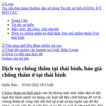
Tra cứu đơn hàng
Hướng dẫn sử dụng
Tin tức sự kiện
ĐĂNG KÝ
ĐỐI TÁC
Trang Chủ
Tin tức sự kiện
Máy móc, thi công, vận chuyển
Dịch vụ chống thấm tại thái bình, báo giá chống thấm ở tại
thái bình
Quảng cáo trả phí
Dịch vụ chống thấm tại thái bình, báo giá
chống thấm ở tại thái bình
Quốc Bảo
01/01/2022 18:13:40
Chống thấm tại thái bình
cần hệ thống máy móc hiện đại và đội
ngũ thợ lành nghề sử dụng các loại vật liệu chất lượng để xử lý,
chống thấm là công việc đòi hỏi sự tỉ mỉ và tay nghề cao để thi
công, vì vậy việc thuê một đơn vị uy tín có ảnh hưởng rất lớn đến