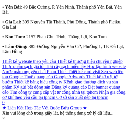
• Yên Bái:
49 Bắc Cường, P. Yên Ninh, Thành phố Yên Bái, Yên
Bái
• Gia Lai:
309 Nguyễn Tất Thành, Phù Đổng, Thành phố Pleiku,
Gia Lai
• Kon Tum:
2157 Phan Chu Trinh, Thắng Lợi, Kon Tum
• Lâm Đồng:
385 Đường Nguyễn Văn Cừ, Phường 1, TP. Đà Lạt,
Lâm Đồng
Thiết kế website theo yêu cầu
Thiết kế thương hiệu chuyên nghiệp
Thực phẩm sạch giá tốt
Trái cây sạch miền tây
Học lập trình website
Nước mắm nguyên chất Phan Thiết
Thiết kế card visit
Seo web lên
top Google
Thuê quảng cáo Google Adwords
Thiết kế tờ rơi, tờ
bướm
Thiết kế bảng hiệu công ty
Kênh giao thương dịch vụ sản
phẩm
Ký gửi bất động sản
Đăng ký quảng cáo
Đặt banner quảng
cáo
Tìm công ty cung cấp vật tư công trình tại tphcm
Nhận gia công
cơ khí theo yêu cầu tại tphcm
Cơ sở sản xuất dép tại tphcm
0
★ Liên Kết Hợp Tác Với Quốc Bửu Group ★
Xin vui lòng chờ trong giây lát, hệ thống đang xử lý dữ liệu...
×