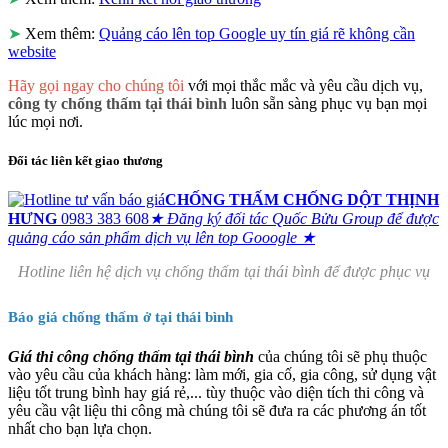
➤
Xem thêm:
Quảng cáo lên top Google uy tín giá rẽ không cần
website
Hãy gọi ngay cho chúng tôi
với mọi thắc mắc và yêu cầu dịch vụ,
công ty chống thấm tại thái bình
luôn sẵn sàng phục vụ bạn mọi
lúc mọi nơi.
Đối tác liên kết giao thương
CHỐNG THẤM CHỐNG DỘT THỊNH
HƯNG
0983 383 608
★ Đăng ký đối tác Quốc Bửu Group để được
quảng cáo sản phẩm dịch vụ lên top Gooogle ★
Hotline liên hệ dịch vụ chống thấm tại thái bình để được phục vụ
Báo giá chống thấm ở tại thái bình
Giá thi công chống thấm tại thái bình
của chúng tôi sẽ phụ thuộc
vào yêu cầu của khách hàng: làm mới, gia cố, gia công, sử dụng vật
liệu tốt trung bình hay giá rẻ,... tùy thuộc vào diện tích thi công và
yêu cầu vật liệu thi công mà chúng tôi sẽ đưa ra các phương án tốt
nhất cho bạn lựa chọn.