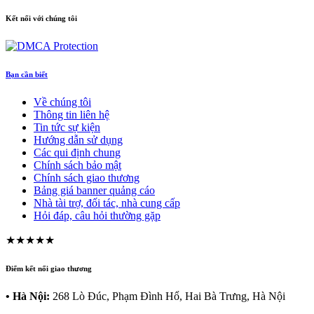
Kết nối với chúng tôi
Bạn cần biết
Về chúng tôi
Thông tin liên hệ
Tin tức sự kiện
Hướng dẫn sử dụng
Các qui định chung
Chính sách bảo mật
Chính sách giao thương
Bảng giá banner quảng cáo
Nhà tài trợ, đối tác, nhà cung cấp
Hỏi đáp, câu hỏi thường gặp
★★★★★
Điểm kết nối giao thương
• Hà Nội:
268 Lò Đúc, Phạm Đình Hổ, Hai Bà Trưng, Hà Nội