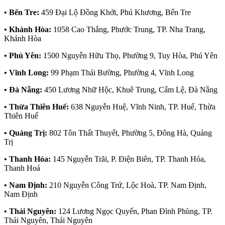
• Bến Tre:
459 Đại Lộ Đồng Khởi, Phú Khương, Bến Tre
• Khánh Hòa:
1058 Cao Thắng, Phước Trung, TP. Nha Trang,
Khánh Hòa
• Phú Yên:
1500 Nguyễn Hữu Thọ, Phường 9, Tuy Hòa, Phú Yên
• Vĩnh Long:
99 Phạm Thái Bường, Phường 4, Vĩnh Long
• Đà Nẵng:
450 Lương Nhữ Hộc, Khuê Trung, Cẩm Lệ, Đà Nẵng
• Thừa Thiên Huế:
638 Nguyễn Huệ, Vĩnh Ninh, TP. Huế, Thừa
Thiên Huế
• Quảng Trị:
802 Tôn Thất Thuyết, Phường 5, Đông Hà, Quảng
Trị
• Thanh Hóa:
145 Nguyễn Trãi, P. Điện Biên, TP. Thanh Hóa,
Thanh Hoá
• Nam Định:
210 Nguyễn Công Trứ, Lộc Hoà, TP. Nam Định,
Nam Định
• Thái Nguyên:
124 Lương Ngọc Quyến, Phan Đình Phùng, TP.
Thái Nguyên, Thái Nguyên