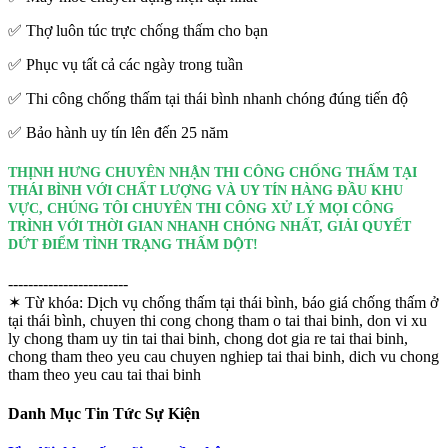
✅ Thợ luôn túc trực chống thấm cho bạn
✅ Phục vụ tất cả các ngày trong tuần
✅ Thi công chống thấm tại thái bình nhanh chóng đúng tiến độ
✅ Bảo hành uy tín lên đến 25 năm
THỊNH HƯNG CHUYÊN NHẬN THI CÔNG CHỐNG THẤM TẠI
THÁI BÌNH VỚI CHẤT LƯỢNG VÀ UY TÍN HÀNG ĐẦU KHU
VỰC, CHÚNG TÔI CHUYÊN THI CÔNG XỬ LÝ MỌI CÔNG
TRÌNH VỚI THỜI GIAN NHANH CHÓNG NHẤT, GIẢI QUYẾT
DỨT ĐIỂM TÌNH TRẠNG THẤM DỘT!
------------------------
✶ Từ khóa:
Dịch vụ chống thấm tại thái bình, báo giá chống thấm ở
tại thái bình, chuyen thi cong chong tham o tai thai binh, don vi xu
ly chong tham uy tin tai thai binh, chong dot gia re tai thai binh,
chong tham theo yeu cau chuyen nghiep tai thai binh, dich vu chong
tham theo yeu cau tai thai binh
Danh Mục Tin Tức Sự Kiện