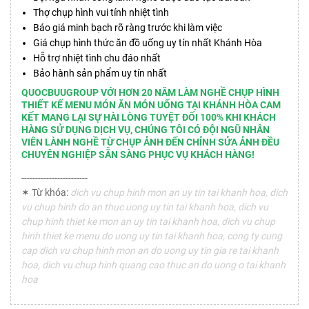
Thợ chụp hình vui tính nhiệt tình
Báo giá minh bạch rõ ràng trước khi làm việc
Giá chụp hình thức ăn đồ uống uy tín nhất Khánh Hòa
Hỗ trợ nhiệt tình chu đáo nhất
Bảo hành sản phẩm uy tín nhất
QUOCBUUGROUP VỚI HƠN 20 NĂM LÀM NGHỀ CHỤP HÌNH
THIẾT KẾ MENU MÓN ĂN MÓN UỐNG TẠI KHÁNH HÒA CAM
KẾT MANG LẠI SỰ HÀI LÒNG TUYỆT ĐỐI 100% KHI KHÁCH
HÀNG SỬ DỤNG DỊCH VỤ, CHÚNG TÔI CÓ ĐỘI NGŨ NHÂN
VIÊN LÀNH NGHỀ TỪ CHỤP ẢNH ĐẾN CHỈNH SỬA ẢNH ĐỀU
CHUYÊN NGHIỆP SẴN SÀNG PHỤC VỤ KHÁCH HÀNG!
------------------------
✶ Từ khóa:
dich vu chup hinh mon an uy tin tai khanh hoa, dich
vu chup hinh do an thuc uong uy tin tai khanh hoa, dich vu
chup hinh thiet ke mon an uy tin tai khanh hoa, dich vu chup
hinh thiet ke menu do uong uy tin tai khanh hoa, cong ty cung
cap dich vu chup hinh mon an do uong uy tin gia re tai khanh
hoa, dich vu chup hinh quang cao thuc an do uong o tai khanh
hoa