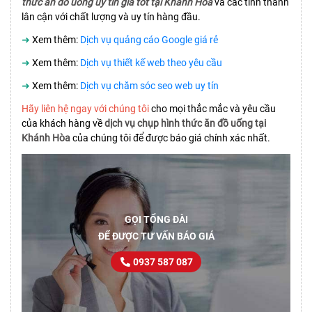
thức ăn đồ uống uy tín giá tốt tại Khánh Hòa
và các tỉnh thành
lân cận với chất lượng và uy tín hàng đầu.
➜
Xem thêm:
Dịch vụ quảng cáo Google giá rẻ
➜
Xem thêm:
Dịch vụ thiết kế web theo yêu cầu
➜
Xem thêm:
Dịch vụ chăm sóc seo web uy tín
Hãy liên hệ ngay với chúng tôi
cho mọi thắc mắc và yêu cầu
của khách hàng về
dịch vụ chụp hình thức ăn đồ uống tại
Khánh Hòa
của chúng tôi để được báo giá chính xác nhất.
GỌI TỔNG ĐÀI
ĐỂ ĐƯỢC TƯ VẤN BÁO GIÁ
0937 587 087