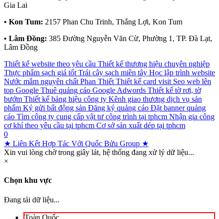
Gia Lai
• Kon Tum:
2157 Phan Chu Trinh, Thắng Lợi, Kon Tum
• Lâm Đồng:
385 Đường Nguyễn Văn Cừ, Phường 1, TP. Đà Lạt,
Lâm Đồng
Thiết kế website theo yêu cầu
Thiết kế thương hiệu chuyên nghiệp
Thực phẩm sạch giá tốt
Trái cây sạch miền tây
Học lập trình website
Nước mắm nguyên chất Phan Thiết
Thiết kế card visit
Seo web lên
top Google
Thuê quảng cáo Google Adwords
Thiết kế tờ rơi, tờ
bướm
Thiết kế bảng hiệu công ty
Kênh giao thương dịch vụ sản
phẩm
Ký gửi bất động sản
Đăng ký quảng cáo
Đặt banner quảng
cáo
Tìm công ty cung cấp vật tư công trình tại tphcm
Nhận gia công
cơ khí theo yêu cầu tại tphcm
Cơ sở sản xuất dép tại tphcm
0
★ Liên Kết Hợp Tác Với Quốc Bửu Group ★
Xin vui lòng chờ trong giây lát, hệ thống đang xử lý dữ liệu...
×
Chọn khu vực
Đang tải dữ liệu...
Toàn Quốc