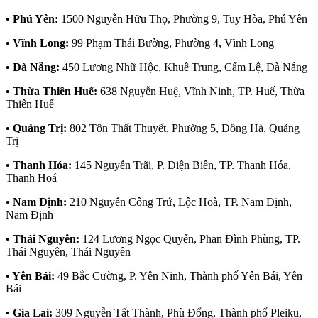
• Phú Yên:
1500 Nguyễn Hữu Thọ, Phường 9, Tuy Hòa, Phú Yên
• Vĩnh Long:
99 Phạm Thái Bường, Phường 4, Vĩnh Long
• Đà Nẵng:
450 Lương Nhữ Hộc, Khuê Trung, Cẩm Lệ, Đà Nẵng
• Thừa Thiên Huế:
638 Nguyễn Huệ, Vĩnh Ninh, TP. Huế, Thừa
Thiên Huế
• Quảng Trị:
802 Tôn Thất Thuyết, Phường 5, Đông Hà, Quảng
Trị
• Thanh Hóa:
145 Nguyễn Trãi, P. Điện Biên, TP. Thanh Hóa,
Thanh Hoá
• Nam Định:
210 Nguyễn Công Trứ, Lộc Hoà, TP. Nam Định,
Nam Định
• Thái Nguyên:
124 Lương Ngọc Quyến, Phan Đình Phùng, TP.
Thái Nguyên, Thái Nguyên
• Yên Bái:
49 Bắc Cường, P. Yên Ninh, Thành phố Yên Bái, Yên
Bái
• Gia Lai:
309 Nguyễn Tất Thành, Phù Đổng, Thành phố Pleiku,