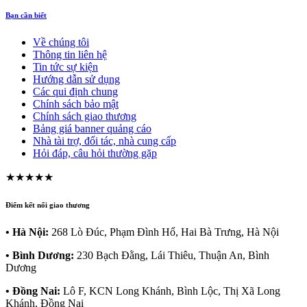
Bạn cần biết
Về chúng tôi
Thông tin liên hệ
Tin tức sự kiện
Hướng dẫn sử dụng
Các qui định chung
Chính sách bảo mật
Chính sách giao thương
Bảng giá banner quảng cáo
Nhà tài trợ, đối tác, nhà cung cấp
Hỏi đáp, câu hỏi thường gặp
★★★★★
Điểm kết nối giao thương
• Hà Nội:
268 Lò Đúc, Phạm Đình Hổ, Hai Bà Trưng, Hà Nội
• Bình Dương:
230 Bạch Đằng, Lái Thiêu, Thuận An, Bình
Dương
• Đồng Nai:
Lô F, KCN Long Khánh, Bình Lộc, Thị Xã Long
Khánh, Đồng Nai