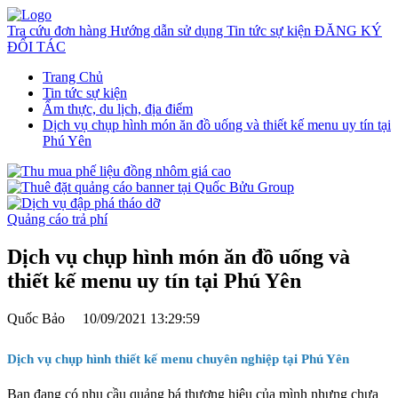
Tra cứu đơn hàng
Hướng dẫn sử dụng
Tin tức sự kiện
ĐĂNG KÝ
ĐỐI TÁC
Trang Chủ
Tin tức sự kiện
Ẩm thực, du lịch, địa điểm
Dịch vụ chụp hình món ăn đồ uống và thiết kế menu uy tín tại
Phú Yên
Quảng cáo trả phí
Dịch vụ chụp hình món ăn đồ uống và
thiết kế menu uy tín tại Phú Yên
Quốc Bảo
10/09/2021 13:29:59
Dịch vụ chụp hình thiết kế menu chuyên nghiệp tại Phú Yên
Bạn đang có nhu cầu quảng bá thương hiệu của mình nhưng chưa