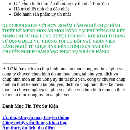
Giá chụp hình thức ăn đồ uống uy tín nhất Phú Yên
Hỗ trợ nhiệt tình chu đáo nhất
Bảo hành sản phẩm uy tín nhất
QUOCBUUGROUP VỚI HƠN 20 NĂM LÀM NGHỀ CHỤP HÌNH
THIẾT KẾ MENU MÓN ĂN MÓN UỐNG TẠI PHÚ YÊN CAM KẾT
MANG LẠI SỰ HÀI LÒNG TUYỆT ĐỐI 100% KHI KHÁCH HÀNG
SỬ DỤNG DỊCH VỤ, CHÚNG TÔI CÓ ĐỘI NGŨ NHÂN VIÊN
LÀNH NGHỀ TỪ CHỤP ẢNH ĐẾN CHỈNH SỬA ẢNH ĐỀU
CHUYÊN NGHIỆP SẴN SÀNG PHỤC VỤ KHÁCH HÀNG!
------------------------
✶ Từ khóa:
dich vu chup hinh mon an thuc uong uy tin tai phu yen,
cong ty chuyen chup hinh do an thuc uong tai phu yen, dich vu
chup hinh mon an do uong uy tin tai phu yen, cong ty chuyen chup
hinh va thiet ke menu tai phu yen, dich vu chup hinh thiet ke menu
mon an chuyen nghiep tai phu yen, dich vu chup hinh mon an thiet
ke menu thuc uong uy tin tai phu yen
Danh Mục Tin Tức Sự Kiện
Ưu đãi, khuyến mãi, truyền thông
Công nghệ, viễn thông, khoa học
Ẩm thực, du lịch, địa điểm