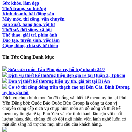
Sức khỏe, làm đẹp
Thời trang, xu hướng
Kinh doanh, bất động sản
Máy móc, thi công, vận chuyển
Sản xuất, hàng hóa, vật tư
Thời sự, đời sống, xã hội
Thể thao, giải trí, phim ảnh
Đào tạo, tuyển sinh, việc làm
Cộng đồng, chia sẽ, từ thiện
Tin Tức Cùng Danh Mục
Sửa cửa cuốn Tân Phú giá rẻ, hỗ trợ nhanh 24/7
Dịch vụ thiết kế thương hiệu đẹp giá rẽ tại Quận 3, Tphcm
Đơn vị thiết kế thương hiệu uy tín, giá tốt tại Dĩ An
Cơ sở thi công đóng trần thạch cao tại Bến Cát, Bình Dương
uy tín, giá tốt
Dịch vụ chụp hình món ăn đồ uống và thiết kế menu uy tín tại Phú
Yên
Đăng bởi:
Quốc Bảo
Quốc Bửu Group là công tu đơn vị
chuyên cung cấp dịch vụ chụp hình món ăn đồ uống và thiết kế
menu uy tín giá rẽ tại Phú Yên và các tỉnh thành lân cận với chất
lượng hàng đầu, chúng tôi có đội ngũ nhân viên lành nghề luôn có
mặt sẵn sàng hỗ trợ cho mọi nhu cầu của khách hàng.