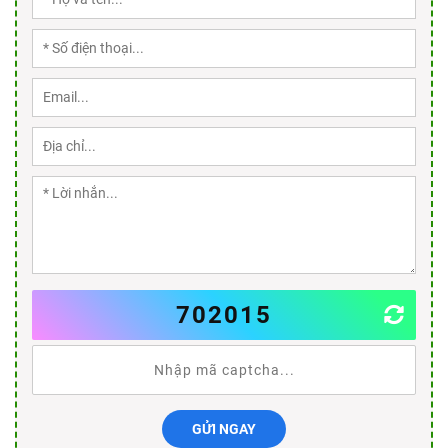
702015
GỬI NGAY