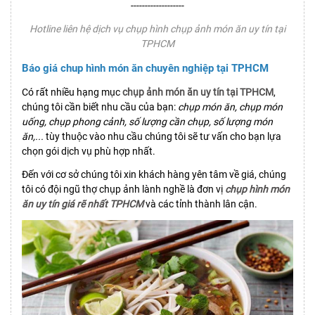
-------------------
Hotline liên hệ dịch vụ chụp hình chụp ảnh món ăn uy tín tại
TPHCM
Báo giá chup hình món ăn chuyên nghiệp tại TPHCM
Có rất nhiều hạng mục
chụp ảnh món ăn uy tín tại TPHCM
,
chúng tôi cần biết nhu cầu của bạn:
chụp món ăn, chụp món
uống, chụp phong cảnh, số lượng cần chụp, số lượng món
ăn,...
tùy thuộc vào nhu cầu chúng tôi sẽ tư vấn cho bạn lựa
chọn gói dịch vụ phù hợp nhất.
Đến với cơ sở chúng tôi xin khách hàng yên tâm về giá, chúng
tôi có đội ngũ thợ chụp ảnh lành nghề là đơn vị
chụp hình món
ăn uy tín giá rẽ nhất TPHCM
và các tỉnh thành lân cận.