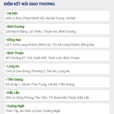
ĐIỂM KẾT NỐI GIAO THƯƠNG
• Hà Nội:
268 Lò Đúc, Phạm Đình Hổ, Hai Bà Trưng, Hà Nội
• Bình Dương:
230 Bạch Đằng, Lái Thiêu, Thuận An, Bình Dương
• Đồng Nai:
Lô F, KCN Long Khánh, Bình Lộc, Thị Xã Long Khánh, Đồng Nai
• Bình Thuận:
407 đường DT 720, Suối Kiết, Tánh Linh, Bình Thuận
• Long An:
124 Lê Cao Dòng, Phường 2, Tân An, Long An
• Tiền Giang:
Số 24 ấp 1, Xã An Thái Trung, Cái Bè, Tiền Giang
• Đắk Lắk:
559 Lê Hồng Phong, Tân Tiến, TP. Buôn Ma Thuột, Đắk Lắk
• Quảng Ngãi:
Thôn Tây, An Vinh, Lý Sơn, Quảng Ngãi