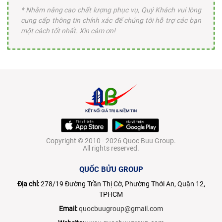
* Nhằm nâng cao chất lượng phục vụ, Quý Khách vui lòng
cung cấp thông tin chính xác để chúng tôi hỗ trợ các bạn
một cách tốt nhất. Xin cám ơn!
Copyright © 2010 - 2026 Quoc Buu Group.
All rights reserved.
QUỐC BỬU GROUP
Địa chỉ:
278/19 Đường Trần Thị Cờ, Phường Thới An, Quận 12,
TPHCM
Email:
quocbuugroup@gmail.com