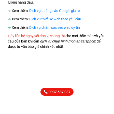
lượng hàng đầu.
➜
Xem thêm:
Dịch vụ quảng cáo Google giá rẻ
➜
Xem thêm:
Dịch vụ thiết kế web theo yêu cầu
➜
Xem thêm:
Dịch vụ chăm sóc seo web uy tín
Hãy liên hệ ngay với đơn vị chúng tôi
cho mọi thắc mắc và yêu
cầu của bạn khi cần
dịch vụ chup hinh mon an tai tphcm
để
được tư vấn báo giá chính xác nhất.
LIÊN HỆ TƯ VẤN
SẢN PHẨM DỊCH VỤ NGAY
0937 587 087