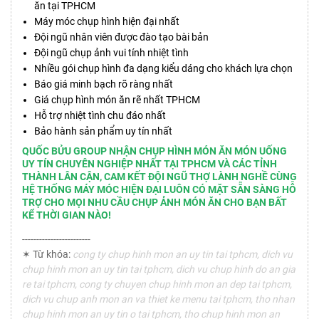
ăn tại TPHCM
Máy móc chụp hình hiện đại nhất
Đội ngũ nhân viên được đào tạo bài bản
Đội ngũ chụp ảnh vui tính nhiệt tình
Nhiều gói chụp hình đa dạng kiểu dáng cho khách lựa chọn
Báo giá minh bạch rõ ràng nhất
Giá chụp hình món ăn rẽ nhất TPHCM
Hỗ trợ nhiệt tình chu đáo nhất
Bảo hành sản phẩm uy tín nhất
QUỐC BỬU GROUP NHẬN CHỤP HÌNH MÓN ĂN MÓN UỐNG
UY TÍN CHUYÊN NGHIỆP NHẤT TẠI TPHCM VÀ CÁC TỈNH
THÀNH LÂN CẬN, CAM KẾT ĐỘI NGŨ THỢ LÀNH NGHỀ CÙNG
HỆ THỐNG MÁY MÓC HIỆN ĐẠI LUÔN CÓ MẶT SẴN SÀNG HỖ
TRỢ CHO MỌI NHU CẦU CHỤP ẢNH MÓN ĂN CHO BẠN BẤT
KỂ THỜI GIAN NÀO!
------------------------
✶ Từ khóa:
cong ty chup hinh mon an uy tin tai tphcm, dich vu
chup hinh mon an uy tin tai tphcm, dich vu chup hinh do an gia
re tai tphcm, cong ty chuyen chup hinh mon an dep tai tphcm,
dich vu chup anh mon an va thiet ke menu tai tphcm, tho nhan
chup hinh mon an uy tin o tai tphcm, tho chup hinh mon an