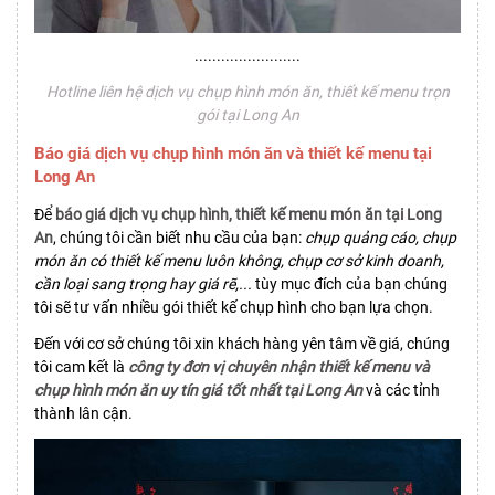
........................
Hotline liên hệ dịch vụ chụp hình món ăn, thiết kế menu trọn
gói tại Long An
Báo giá dịch vụ chụp hình món ăn và thiết kế menu tại
Long An
Để
báo giá dịch vụ chụp hình, thiết kế menu món ăn tại Long
An
, chúng tôi cần biết nhu cầu của bạn:
chụp quảng cáo, chụp
món ăn có thiết kế menu luôn không, chụp cơ sở kinh doanh,
cần loại sang trọng hay giá rẽ,...
tùy mục đích của bạn chúng
tôi sẽ tư vấn nhiều gói thiết kế chụp hình cho bạn lựa chọn.
Đến với cơ sở chúng tôi xin khách hàng yên tâm về giá, chúng
tôi cam kết là
công ty đơn vị chuyên nhận thiết kế menu và
chụp hình món ăn uy tín giá tốt nhất tại Long An
và các tỉnh
thành lân cận.