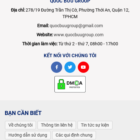
QUỐC BỬU GROUP
Địa chỉ:
278/19 Đường Trần Thị Cờ, Phường Thới An, Quận 12,
TPHCM
Email:
quocbuugroup@gmail.com
Website:
www.quocbuugroup.com
Thời gian làm việc:
Từ thứ 2 - thứ 7, 08h00 - 17h00
KẾT NỐI VỚI CHÚNG TÔI
BẠN CẦN BIẾT
Về chúng tôi
Thông tin liên hệ
Tin tức sự kiện
Hướng dẫn sử dụng
Các qui định chung