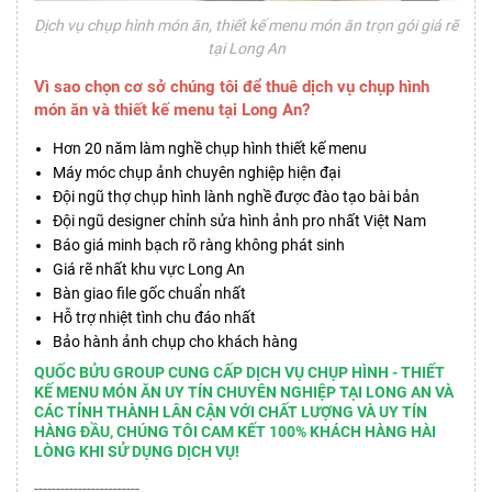
Dịch vụ chụp hình món ăn, thiết kế menu món ăn trọn gói giá rẽ
tại Long An
Vì sao chọn cơ sở chúng tôi để thuê dịch vụ chụp hình
món ăn và thiết kế menu tại Long An?
Hơn 20 năm làm nghề chụp hình thiết kế menu
Máy móc chụp ảnh chuyên nghiệp hiện đại
Đội ngũ thợ chụp hình lành nghề được đào tạo bài bản
Đội ngũ designer chỉnh sửa hình ảnh pro nhất Việt Nam
Báo giá minh bạch rõ ràng không phát sinh
Giá rẽ nhất khu vực Long An
Bàn giao file gốc chuẩn nhất
Hỗ trợ nhiệt tình chu đáo nhất
Bảo hành ảnh chụp cho khách hàng
QUỐC BỬU GROUP CUNG CẤP DỊCH VỤ CHỤP HÌNH - THIẾT
KẾ MENU MÓN ĂN UY TÍN CHUYÊN NGHIỆP TẠI LONG AN VÀ
CÁC TỈNH THÀNH LÂN CẬN VỚI CHẤT LƯỢNG VÀ UY TÍN
HÀNG ĐẦU, CHÚNG TÔI CAM KẾT 100% KHÁCH HÀNG HÀI
LÒNG KHI SỬ DỤNG DỊCH VỤ!
------------------------