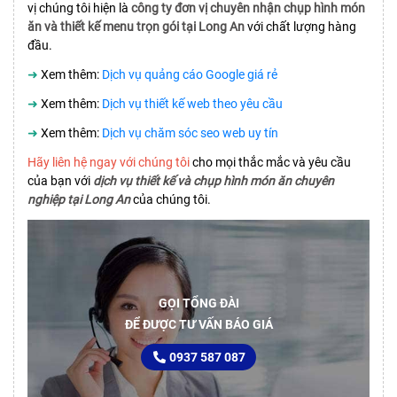
vị chúng tôi hiện là
công ty đơn vị chuyên nhận chụp hình món
ăn và thiết kế menu trọn gói tại Long An
với chất lượng hàng
đầu.
➜
Xem thêm:
Dịch vụ quảng cáo Google giá rẻ
➜
Xem thêm:
Dịch vụ thiết kế web theo yêu cầu
➜
Xem thêm:
Dịch vụ chăm sóc seo web uy tín
Hãy liên hệ ngay với chúng tôi
cho mọi thắc mắc và yêu cầu
của bạn với
dịch vụ thiết kế và chụp hình món ăn chuyên
nghiệp tại Long An
của chúng tôi.
GỌI TỔNG ĐÀI
ĐỂ ĐƯỢC TƯ VẤN BÁO GIÁ
0937 587 087