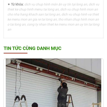
✶ Từ khóa:
dich vụ chup hình món ăn uy tín tại long an, dich vu
thiet ke chup hinh menu tai long an, dich vu chup hinh mon an
cho nha hang khach san tai long an, dich vu chup hinh va thiet
ke menu mon an gia re tai long an, tho nhan chup hinh mon an
o tai long an, cong ty nhan thiet ke menu mon an uy tin tai long
an
TIN TỨC CÙNG DANH MỤC