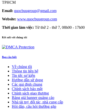
TPHCM
Email:
quocbuugroup@gmail.com
Website:
www.quocbuugroup.com
Thời gian làm việc:
Từ thứ 2 - thứ 7, 08h00 - 17h00
Kết nối với chúng tôi
Bạn cần biết
Về chúng tôi
Thông tin liên hệ
Tin tức sự kiện
Hướng dẫn sử dụng
Các qui định chung
Chính sách bảo mật
Chính sách giao thương
Bảng giá banner quảng cáo
Nhà tài trợ, đối tác, nhà cung cấp
Hỏi đáp, câu hỏi thường gặp