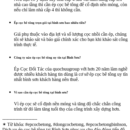
nhà cao tầng thì cần ép cọc bê tông để cố định nền móng, còn
nếu chỉ làm nhà cấp 4 thì không cần.
Ép cọc bê tông trọn gói tại bình sơn bao nhiêu tiền?
Giá phụ thuộc vào địa lợi và số lượng cọc nhồi cần ép, chúng
tôi sẽ khảo sát và báo giá chính xác cho bạn khi khảo sát công
trình thực tế.
Công ty nào ép cọc bê tông uy tín tại Bình Sơn?
Ép Cọc Đối Tác của quocbuugroup với hơn 20 năm làm nghề
được nhiều khách hàng tin dùng là cơ sở ép cọc bê tông uy tín
nhất bình sơn khách hàng nên thuê.
Vì sao cần ép cọc bê tông tại bình sơn?
Vì ép cọc sẽ cố định nền móng và tăng độ chắc chắn công
trình từ đỏ làm tăng tuổi thọ của công trình xây dựng hơn.
------------------------
✶ Từ khóa:
#epcocbetong, #dongcocbetong, #epcocbetongbinhson,
Dịch vụ ép cọc bê tông tại Bình Sơn phục vụ chu đáo đúng tiến độ,