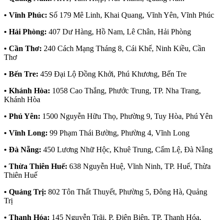
• Vĩnh Phúc:
Số 179 Mê Linh, Khai Quang, Vĩnh Yên, Vĩnh Phúc
• Hải Phòng:
407 Dư Hàng, Hồ Nam, Lê Chân, Hải Phòng
• Cần Thơ:
240 Cách Mạng Tháng 8, Cái Khế, Ninh Kiều, Cần
Thơ
• Bến Tre:
459 Đại Lộ Đồng Khởi, Phú Khương, Bến Tre
• Khánh Hòa:
1058 Cao Thắng, Phước Trung, TP. Nha Trang,
Khánh Hòa
• Phú Yên:
1500 Nguyễn Hữu Thọ, Phường 9, Tuy Hòa, Phú Yên
• Vĩnh Long:
99 Phạm Thái Bường, Phường 4, Vĩnh Long
• Đà Nẵng:
450 Lương Nhữ Hộc, Khuê Trung, Cẩm Lệ, Đà Nẵng
• Thừa Thiên Huế:
638 Nguyễn Huệ, Vĩnh Ninh, TP. Huế, Thừa
Thiên Huế
• Quảng Trị:
802 Tôn Thất Thuyết, Phường 5, Đông Hà, Quảng
Trị
• Thanh Hóa:
145 Nguyễn Trãi, P. Điện Biên, TP. Thanh Hóa,