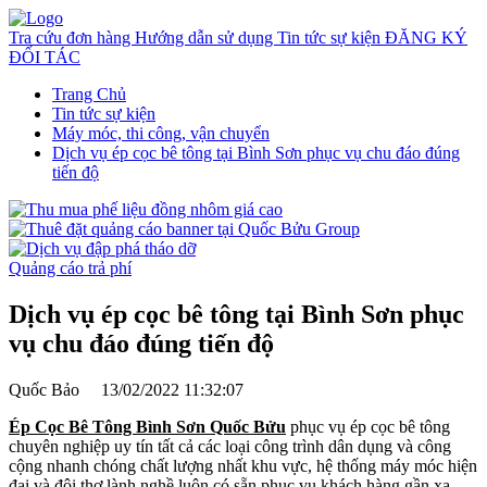
Tra cứu đơn hàng
Hướng dẫn sử dụng
Tin tức sự kiện
ĐĂNG KÝ
ĐỐI TÁC
Trang Chủ
Tin tức sự kiện
Máy móc, thi công, vận chuyển
Dịch vụ ép cọc bê tông tại Bình Sơn phục vụ chu đáo đúng
tiến độ
Quảng cáo trả phí
Dịch vụ ép cọc bê tông tại Bình Sơn phục
vụ chu đáo đúng tiến độ
Quốc Bảo
13/02/2022 11:32:07
Ép Cọc Bê Tông Bình Sơn Quốc Bửu
phục vụ ép cọc bê tông
chuyên nghiệp uy tín tất cả các loại công trình dân dụng và công
cộng nhanh chóng chất lượng nhất khu vực, hệ thống máy móc hiện
đại và đội thợ lành nghề luôn có sẵn phục vụ khách hàng gần xa,