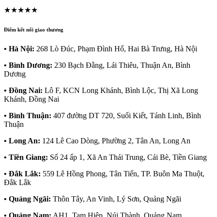
★★★★★
Điểm kết nối giao thương
• Hà Nội:
268 Lò Đúc, Phạm Đình Hổ, Hai Bà Trưng, Hà Nội
• Bình Dương:
230 Bạch Đằng, Lái Thiêu, Thuận An, Bình
Dương
• Đồng Nai:
Lô F, KCN Long Khánh, Bình Lộc, Thị Xã Long
Khánh, Đồng Nai
• Bình Thuận:
407 đường DT 720, Suối Kiết, Tánh Linh, Bình
Thuận
• Long An:
124 Lê Cao Dòng, Phường 2, Tân An, Long An
• Tiền Giang:
Số 24 ấp 1, Xã An Thái Trung, Cái Bè, Tiền Giang
• Đắk Lắk:
559 Lê Hồng Phong, Tân Tiến, TP. Buôn Ma Thuột,
Đắk Lắk
• Quảng Ngãi:
Thôn Tây, An Vinh, Lý Sơn, Quảng Ngãi
• Quảng Nam:
AH1, Tam Hiệp, Núi Thành, Quảng Nam