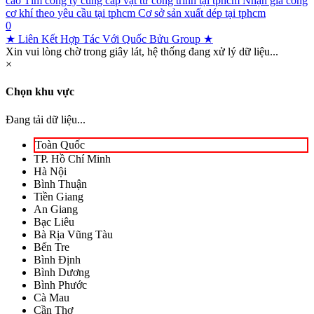
cáo
Tìm công ty cung cấp vật tư công trình tại tphcm
Nhận gia công
cơ khí theo yêu cầu tại tphcm
Cơ sở sản xuất dép tại tphcm
0
★ Liên Kết Hợp Tác Với Quốc Bửu Group ★
Xin vui lòng chờ trong giây lát, hệ thống đang xử lý dữ liệu...
×
Chọn khu vực
Đang tải dữ liệu...
Toàn Quốc
TP. Hồ Chí Minh
Hà Nội
Bình Thuận
Tiền Giang
An Giang
Bạc Liêu
Bà Rịa Vũng Tàu
Bến Tre
Bình Định
Bình Dương
Bình Phước
Cà Mau
Cần Thơ