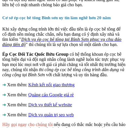
liên hệ có mặt nhanh chóng báo giá cho bạn.
Cơ sở ép cọc bê tông Bình sơn uy tín làm nghề hơn 20 năm
Khi xây dựng công trình lớn thì việc đầu tiên là ép cọc bê tông để
cố định nền móng chắc chắn, nếu bạn đang có ý định xây nhà và
tìm kiếm "
Dịch vụ ép cọc bê tông tại Bình Sơn phục vụ chu đáo
đúng tiến độ
" thì chúng tôi là sự lựa chọn số một dành cho bạn.
Ép Cọc Đối Tác Quốc Bửu Group
có hệ thống khoan ép cọc bê
tông hiện đại và đội ngũ nhân công lành nghề luôn túc trực phục vụ
bạn mọi lúc mọi nơi với giá cả phải chăng và tốt nhất thị trường hiện
nay, chúng tôi nhận
thi công ép cọc bê tông công trình dân dụng và
công cộng tại Bình Sơn
với chất lượng và uy tín hàng đầu.
➜
Xem thêm:
Kênh kết nối giao thương
➜
Xem thêm:
Quảng cáo Google giá rẻ
➜
Xem thêm:
Dịch vụ thiết kế website
➜
Xem thêm:
Dịch vụ quản trị seo web
Hãy gọi ngay cho chúng tôi
nếu đang có thắc mắc hoặc yêu cầu báo