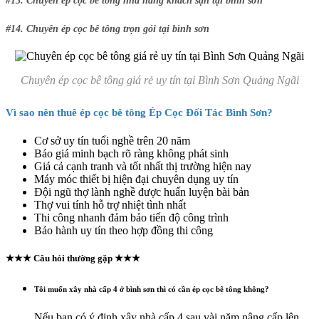
#13. Chuyên ép cọc bê tông nhà hàng khách sạn tại bình sơn
#14. Chuyên ép cọc bê tông trọn gói tại bình sơn
Chuyên ép cọc bê tông giá rẻ uy tín tại Bình Sơn Quảng Ngãi
Vì sao nên thuê ép cọc bê tông Ép Cọc Đối Tác Bình Sơn?
Cơ sở uy tín tuổi nghề trên 20 năm
Báo giá minh bạch rõ ràng không phát sinh
Giá cả cạnh tranh và tốt nhất thị trường hiện nay
Máy móc thiết bị hiện đại chuyên dụng uy tín
Đội ngũ thợ lành nghề được huấn luyện bài bản
Thợ vui tính hỗ trợ nhiệt tình nhất
Thi công nhanh đảm bảo tiến độ công trình
Bảo hành uy tín theo hợp đồng thi công
★★★ Câu hỏi thường gặp ★★★
Tôi muốn xây nhà cấp 4 ở bình sơn thì có cần ép cọc bê tông không?
Nếu bạn có ý định xây nhà cấp 4 sau vài năm nâng cấp lên