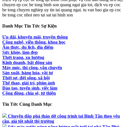
chuyen ep coc be tong binh son quang ngai gia tot, dịch vu ep coc
be tong chuyen nghiep uy tin tai quang ngai. tu van bao gia ep coc
be tong coc nhoi neo tai sat tai binh son
Danh Mục Tin Tức Sự Kiện
Ưu đãi, khuyến mãi, truyền thông
Công nghệ, viễn thông, khoa học
Ẩm thực, du lịch, địa điểm
Sức khỏe, làm đẹp
Thời trang, xu hướng
Kinh doanh, bất động sản
Máy móc, thi công, vận chuyển
Sản xuất, hàng hóa, vật tư
Thời sự, đời sống, xã hội
Thể thao, giải trí, phim ảnh
Đào tạo, tuyển sinh, việc làm
Cộng đồng, chia sẽ, từ thiện
Tin Tức Cùng Danh Mục
Chuyên đập phá tháo dỡ công trình tại Bình Tân theo yêu
cầu, giá tốt nhất thị trường
Sửa máy nước nóng năng lượng mặt trời tại nhà Tân Phú