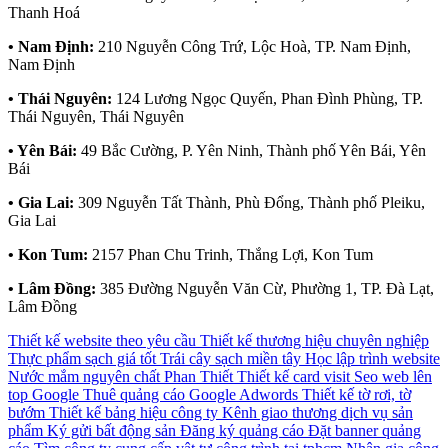
Thanh Hoá
• Nam Định:
210 Nguyễn Công Trứ, Lộc Hoà, TP. Nam Định,
Nam Định
• Thái Nguyên:
124 Lương Ngọc Quyến, Phan Đình Phùng, TP.
Thái Nguyên, Thái Nguyên
• Yên Bái:
49 Bắc Cường, P. Yên Ninh, Thành phố Yên Bái, Yên
Bái
• Gia Lai:
309 Nguyễn Tất Thành, Phù Đổng, Thành phố Pleiku,
Gia Lai
• Kon Tum:
2157 Phan Chu Trinh, Thắng Lợi, Kon Tum
• Lâm Đồng:
385 Đường Nguyễn Văn Cừ, Phường 1, TP. Đà Lạt,
Lâm Đồng
Thiết kế website theo yêu cầu
Thiết kế thương hiệu chuyên nghiệp
Thực phẩm sạch giá tốt
Trái cây sạch miền tây
Học lập trình website
Nước mắm nguyên chất Phan Thiết
Thiết kế card visit
Seo web lên
top Google
Thuê quảng cáo Google Adwords
Thiết kế tờ rơi, tờ
bướm
Thiết kế bảng hiệu công ty
Kênh giao thương dịch vụ sản
phẩm
Ký gửi bất động sản
Đăng ký quảng cáo
Đặt banner quảng