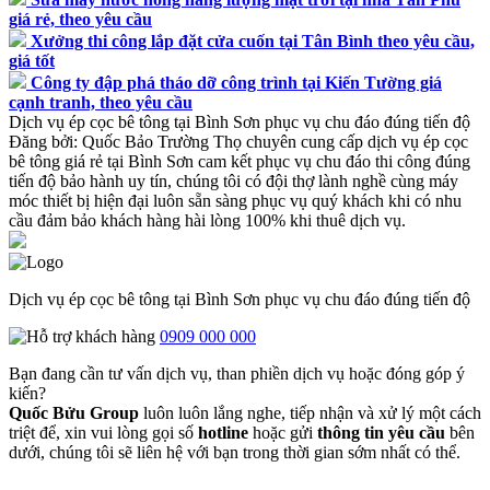
giá rẻ, theo yêu cầu
Xưởng thi công lắp đặt cửa cuốn tại Tân Bình theo yêu cầu,
giá tốt
Công ty đập phá tháo dỡ công trình tại Kiến Tường giá
cạnh tranh, theo yêu cầu
Dịch vụ ép cọc bê tông tại Bình Sơn phục vụ chu đáo đúng tiến độ
Đăng bởi:
Quốc Bảo
Trường Thọ chuyên cung cấp dịch vụ ép cọc
bê tông giá rẻ tại Bình Sơn cam kết phục vụ chu đáo thi công đúng
tiến độ bảo hành uy tín, chúng tôi có đội thợ lành nghề cùng máy
móc thiết bị hiện đại luôn sẵn sàng phục vụ quý khách khi có nhu
cầu đảm bảo khách hàng hài lòng 100% khi thuê dịch vụ.
Dịch vụ ép cọc bê tông tại Bình Sơn phục vụ chu đáo đúng tiến độ
0909 000 000
Bạn đang cần tư vấn dịch vụ, than phiền dịch vụ hoặc đóng góp ý
kiến?
Quốc Bửu Group
luôn luôn lắng nghe, tiếp nhận và xử lý một cách
triệt để, xin vui lòng gọi số
hotline
hoặc gửi
thông tin yêu cầu
bên
dưới, chúng tôi sẽ liên hệ với bạn trong thời gian sớm nhất có thể.