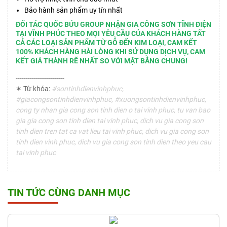
Bảo hành sản phẩm uy tín nhất
ĐỐI TÁC QUỐC BỬU GROUP NHẬN GIA CÔNG SƠN TĨNH ĐIỆN
TẠI VĨNH PHÚC THEO MỌI YÊU CẦU CỦA KHÁCH HÀNG TẤT
CẢ CÁC LOẠI SẢN PHẨM TỪ GỖ ĐẾN KIM LOẠI, CAM KẾT
100% KHÁCH HÀNG HÀI LÒNG KHI SỬ DỤNG DỊCH VỤ, CAM
KẾT GIÁ THÀNH RẼ NHẤT SO VỚI MẶT BẰNG CHUNG!
------------------------
✶ Từ khóa:
#sontinhdienvinhphuc,
#giacongsontinhdienvinhphuc, #xuongsontinhdienvinhphuc,
cong ty nhan gia cong son tinh dien o tai vinh phuc, tu van bao
gia gia cong son tinh dien tai vinh phuc, dich vu gia cong son
tinh dien tren tat ca vat lieu tai vinh phuc, dich vu gia cong son
tinh dien vinh phuc, dich vu gia cong son tinh dien theo yeu cau
tai vinh phuc
TIN TỨC CÙNG DANH MỤC