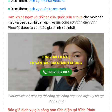
◈
Xem thêm:
Dịch vụ thiết kế website
◈
Xem thêm:
Dịch vụ quản trị seo web
Hãy liên hệ ngay với đối tác của Quốc Bửu Group
cho mọi thắc
mắc và yêu cầu khi cần dịch vụ
gia công sơn tĩnh điện Vĩnh
Phúc
để được tư vấn báo giá chính xác nhất.
TỔNG ĐÀI LIÊN HỆ
TƯ VẤN BÁO GIÁ NHANH CHÓNG
0937 587 087
Hotline liên hệ dịch vụ thi công gia công sơn tĩnh điện uy tín tại
Vĩnh Phúc
Báo giá dịch vụ gia công sơn tĩnh điện tại Vĩnh Phúc