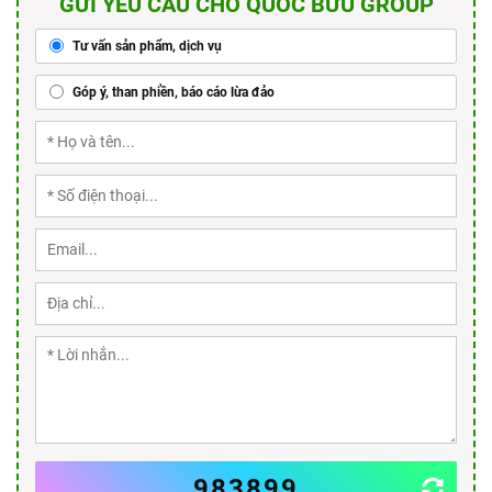
GỬI YÊU CẦU CHO QUỐC BỬU GROUP
Tư vấn sản phẩm, dịch vụ
Góp ý, than phiền, báo cáo lừa đảo
983899