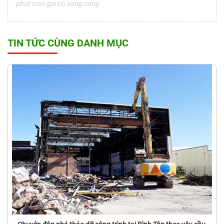
phot tron goi tai song cong
TIN TỨC CÙNG DANH MỤC