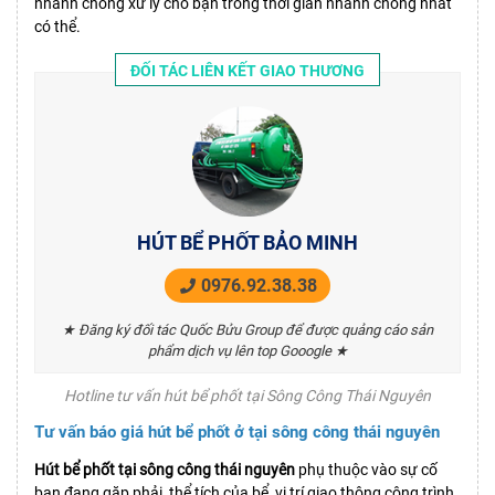
nhanh chóng xử lý cho bạn trong thời gian nhanh chóng nhất
có thể.
ĐỐI TÁC LIÊN KẾT GIAO THƯƠNG
HÚT BỂ PHỐT BẢO MINH
0976.92.38.38
★ Đăng ký đối tác Quốc Bửu Group để được quảng cáo sản
phẩm dịch vụ lên top Gooogle ★
Hotline tư vấn hút bể phốt tại Sông Công Thái Nguyên
Tư vấn báo giá hút bể phốt ở tại sông công thái nguyên
Hút bể phốt tại sông công thái nguyên
phụ thuộc vào sự cố
bạn đang gặp phải, thể tích của bể, vị trí giao thông công trình