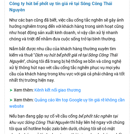
Công ty hút bể phốt uy tín giá rẻ tại Sông Công Thái
Nguyên
Như các bạn cũng đã biết, việc cầu cống tắc nghẽn sẽ gây ảnh
hưởng nghiêm trọng đến với khách hàng trong sinh hoạt cũng
như hoạt động sản xuất kinh doanh, vì vậy cần xử lý nhanh
chóng và triệt để nhằm đưa cuộc sống trở lại bình thường.
Nắm bắt được nhu cầu của khách hàng thường xuyên tìm
kiếm và thuê "
Dịch vụ hút bể phốt giá rẻ tại Sông Công Thái
Nguyên
", chúng tôi đã trang bị hệ thống xe bồn và công nghệ
xử lý thông hút nạo vét cầu cống tắc nghẽn phục vụ mọi yêu
cầu của khách hàng trong khu vực với giá cả phải chăng và tốt
nhất thị trường hiện nay.
➤
Xem thêm:
Kênh kết nối giao thương
➤
Xem thêm:
Quảng cáo lên top Google uy tín giá rẽ không cần
website
Nếu bạn đang gặp sự cố về cầu cống
bể phốt tắc nghẽn tại
khu vực Sông Công Thái Nguyên
thì hãy liên hệ ngay với chúng
tôi qua số hotline hoặc zalo bên dưới, chúng tôi sẽ có mặt