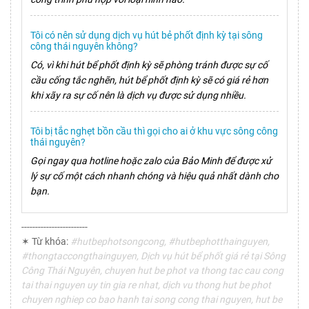
Tôi có nên sử dụng dịch vụ hút bẻ phốt định kỳ tại sông
công thái nguyên không?
Có, vì khi hút bể phốt định kỳ sẽ phòng tránh được sự cố
cầu cống tắc nghẽn, hút bể phốt định kỳ sẽ có giá rẻ hơn
khi xãy ra sự cố nên là dịch vụ được sử dụng nhiều.
Tôi bị tắc nghẹt bồn cầu thì gọi cho ai ở khu vực sông công
thái nguyên?
Gọi ngay qua hotline hoặc zalo của Bảo Minh để được xử
lý sự cố một cách nhanh chóng và hiệu quả nhất dành cho
bạn.
------------------------
✶ Từ khóa:
#hutbephotsongcong, #hutbephotthainguyen,
#thongtaccongthainguyen, Dịch vụ hút bể phốt giá rẻ tại Sông
Công Thái Nguyên, chuyen hut be phot va thong tac cau cong
tai thai nguyen uy tin gia re nhat, dịch vu thong hut be phot
chuyen nghiep co bao hanh tai song cong thai nguyen, hut be