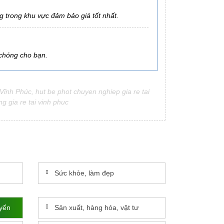
 trong khu vực đảm bảo giá tốt nhất.
 chóng cho bạn.
nh Phúc, hut be phot chuyen nghiep gia re tai
g gia re tai vinh phuc
Sức khỏe, làm đẹp
uyển
Sản xuất, hàng hóa, vật tư