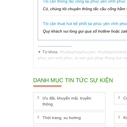
Tôi cần thông tắc cống tại phúc yên vĩnh phú
Có, chúng tôi chuyên thông tắc cầu cống hầm 
Tôi cần thuê hút bể phốt tại phúc yên vĩnh phúc
Quý khách vui lòng gọi qua số hotline hoặc za
------------------------
✶ Từ khóa:
#hutbephotphucyen, #hutbephotvinhphu
phuc yen vinh phuc, tu van giai phap thong hut na
DANH MỤC TIN TỨC SỰ KIỆN
Ưu đãi, khuyến mãi, truyền
C
thông
Thời trang, xu hướng
K