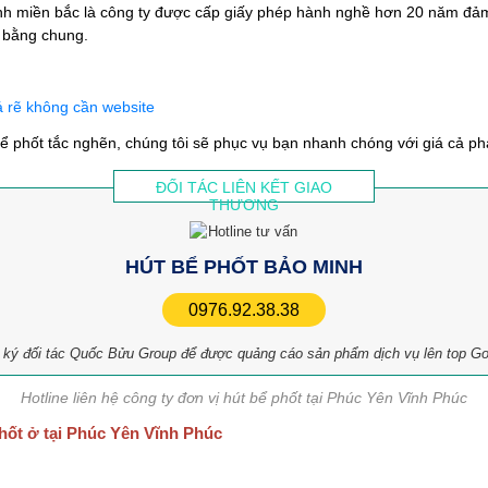
ỉnh miền bắc là công ty được cấp giấy phép hành nghề hơn 20 năm đả
 bằng chung.
á rẽ không cần website
 phốt tắc nghẽn, chúng tôi sẽ phục vụ bạn nhanh chóng với giá cả ph
ĐỐI TÁC LIÊN KẾT GIAO
THƯƠNG
HÚT BỂ PHỐT BẢO MINH
0976.92.38.38
ký đối tác Quốc Bửu Group để được quảng cáo sản phẩm dịch vụ lên top G
Hotline liên hệ công ty đơn vị hút bể phốt tại Phúc Yên Vĩnh Phúc
hốt ở tại Phúc Yên Vĩnh Phúc