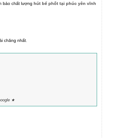
m bảo chất lượng
hút bể phốt tại phúc yên vĩnh
ải chăng nhất.
ooogle ★