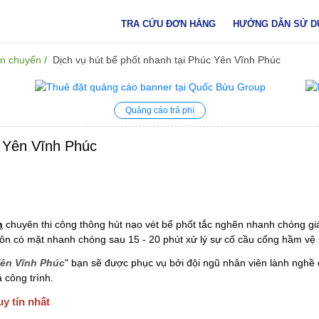
TRA CỨU ĐƠN HÀNG
HƯỚNG DẪN SỬ D
ận chuyển
Dịch vụ hút bể phốt nhanh tại Phúc Yên Vĩnh Phúc
Quảng cáo trả phí
c Yên Vĩnh Phúc
h
chuyên thi công thông hút nạo vét bể phốt tắc nghẽn nhanh chóng giá
uôn có mặt nhanh chóng sau 15 - 20 phút xử lý sự cố cầu cống hầm vệ 
Yên Vĩnh Phúc
" bạn sẽ được phục vụ bởi đội ngũ nhân viên lành nghề 
 công trình.
y tín nhất