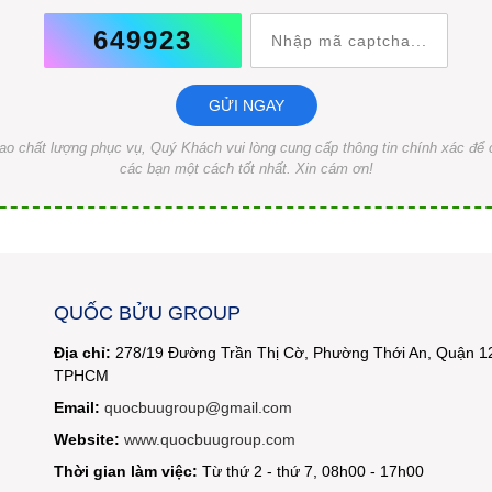
649923
GỬI NGAY
o chất lượng phục vụ, Quý Khách vui lòng cung cấp thông tin chính xác để c
các bạn một cách tốt nhất. Xin cám ơn!
QUỐC BỬU GROUP
Địa chỉ:
278/19 Đường Trần Thị Cờ, Phường Thới An, Quận 1
TPHCM
Email:
quocbuugroup@gmail.com
Website:
www.quocbuugroup.com
Thời gian làm việc:
Từ thứ 2 - thứ 7, 08h00 - 17h00