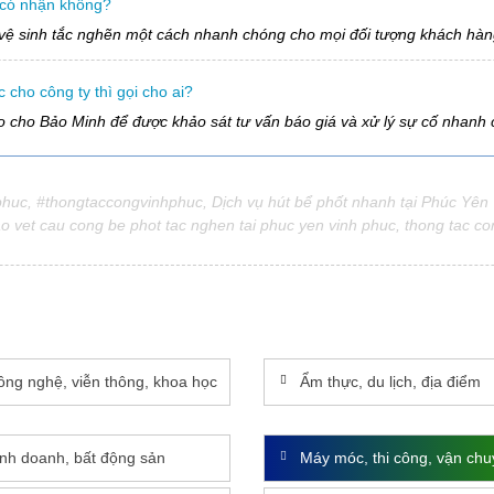
c có nhận không?
vệ sinh tắc nghẽn một cách nhanh chóng cho mọi đối tượng khách hàng
 cho công ty thì gọi cho ai?
lo cho Bảo Minh để được khảo sát tư vấn báo giá và xử lý sự cố nhanh
c, #thongtaccongvinhphuc, Dịch vụ hút bể phốt nhanh tại Phúc Yên Vĩ
o vet cau cong be phot tac nghen tai phuc yen vinh phuc, thong tac con
ông nghệ, viễn thông, khoa học
Ẩm thực, du lịch, địa điểm
inh doanh, bất động sản
Máy móc, thi công, vận ch