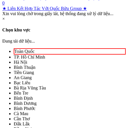
0
★ Liên Kết Hợp Tác Với Quốc Bửu Group ★
Xin vui lòng chờ trong giây lát, hệ thống đang xử lý dữ liệu...
×
Chọn khu vực
Đang tải dữ liệu...
Toàn Quốc
TP. Hồ Chí Minh
Hà Nội
Bình Thuận
Tiền Giang
An Giang
Bạc Liêu
Bà Rịa Vũng Tàu
Bến Tre
Bình Định
Bình Dương
Bình Phước
Cà Mau
Cần Thơ
Đắk Lắk