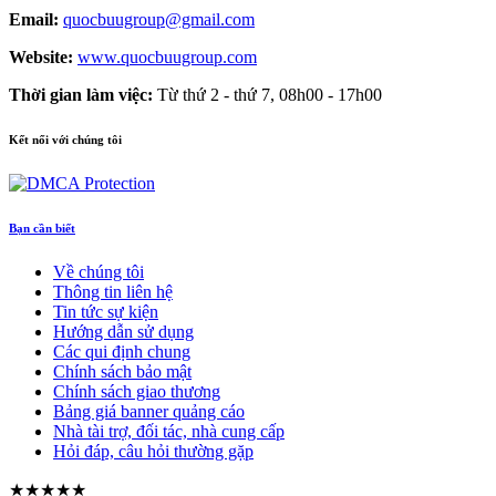
Email:
quocbuugroup@gmail.com
Website:
www.quocbuugroup.com
Thời gian làm việc:
Từ thứ 2 - thứ 7, 08h00 - 17h00
Kết nối với chúng tôi
Bạn cần biết
Về chúng tôi
Thông tin liên hệ
Tin tức sự kiện
Hướng dẫn sử dụng
Các qui định chung
Chính sách bảo mật
Chính sách giao thương
Bảng giá banner quảng cáo
Nhà tài trợ, đối tác, nhà cung cấp
Hỏi đáp, câu hỏi thường gặp
★★★★★