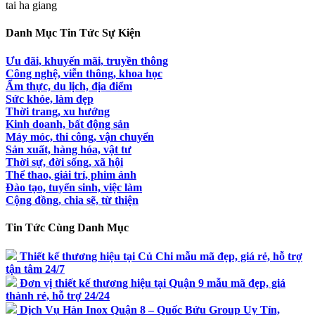
tai ha giang
Danh Mục Tin Tức Sự Kiện
Ưu đãi, khuyến mãi, truyền thông
Công nghệ, viễn thông, khoa học
Ẩm thực, du lịch, địa điểm
Sức khỏe, làm đẹp
Thời trang, xu hướng
Kinh doanh, bất động sản
Máy móc, thi công, vận chuyển
Sản xuất, hàng hóa, vật tư
Thời sự, đời sống, xã hội
Thể thao, giải trí, phim ảnh
Đào tạo, tuyển sinh, việc làm
Cộng đồng, chia sẽ, từ thiện
Tin Tức Cùng Danh Mục
Thiết kế thương hiệu tại Củ Chi mẫu mã đẹp, giá rẻ, hỗ trợ
tận tâm 24/7
Đơn vị thiết kế thương hiệu tại Quận 9 mẫu mã đẹp, giá
thành rẻ, hỗ trợ 24/24
Dịch Vụ Hàn Inox Quận 8 – Quốc Bửu Group Uy Tín,