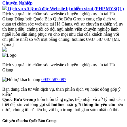
Chuyên Nghiệp
Dịch vụ xử lý mã độc Website bị nhiễm virut (PHP MYSQL)
Dịch vụ quản trị chăm sóc website chuyên nghiệp uy tín tại Hà
Giang
Đăng bởi:
Quốc Bảo
Quốc Bửu Group cung cấp dịch vụ
quản trị chăm sóc website tại Hà Giang với sự chuyên nghiệp và uy
tín hàng đầu, chúng tôi có đội ngũ nhân viên chuyên nghiệp lành
nghề luôn sẵn sàng phục vụ cho mọi nhu cầu của khách hàng với
chi phí rẽ nhất so với mặt bằng chung, hotline: 0937 587 087 [Mr.
Quốc]
Dịch vụ quản trị chăm sóc website chuyên nghiệp uy tín tại Hà
Giang
0937 587 087
Bạn đang cần tư vấn dịch vụ, than phiền dịch vụ hoặc đóng góp ý
kiến?
Quốc Bửu Group
luôn luôn lắng nghe, tiếp nhận và xử lý một cách
triệt để, xin vui lòng gọi số
hotline
hoặc gửi
thông tin yêu cầu
bên
dưới, chúng tôi sẽ liên hệ với bạn trong thời gian sớm nhất có thể.
Gửi yêu cầu cho Quốc Bửu Group