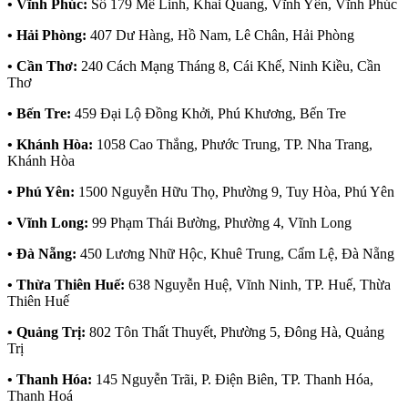
• Vĩnh Phúc:
Số 179 Mê Linh, Khai Quang, Vĩnh Yên, Vĩnh Phúc
• Hải Phòng:
407 Dư Hàng, Hồ Nam, Lê Chân, Hải Phòng
• Cần Thơ:
240 Cách Mạng Tháng 8, Cái Khế, Ninh Kiều, Cần
Thơ
• Bến Tre:
459 Đại Lộ Đồng Khởi, Phú Khương, Bến Tre
• Khánh Hòa:
1058 Cao Thắng, Phước Trung, TP. Nha Trang,
Khánh Hòa
• Phú Yên:
1500 Nguyễn Hữu Thọ, Phường 9, Tuy Hòa, Phú Yên
• Vĩnh Long:
99 Phạm Thái Bường, Phường 4, Vĩnh Long
• Đà Nẵng:
450 Lương Nhữ Hộc, Khuê Trung, Cẩm Lệ, Đà Nẵng
• Thừa Thiên Huế:
638 Nguyễn Huệ, Vĩnh Ninh, TP. Huế, Thừa
Thiên Huế
• Quảng Trị:
802 Tôn Thất Thuyết, Phường 5, Đông Hà, Quảng
Trị
• Thanh Hóa:
145 Nguyễn Trãi, P. Điện Biên, TP. Thanh Hóa,
Thanh Hoá