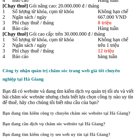
4
Báo cáo
Hàng tuần
[Chạy thuê]
Gói nâng cao: 20.000.000 đ / tháng
1
Số lượng từ khóa, cụm từ khóa
Không hạn chế
2
Ngân sách / ngày
667.000 VNĐ
3
Phí chạy thuê / tháng
8 triệu
4
Báo cáo
Hàng tuần
[Chạy thuê]
Gói cao cấp: trên 30.000.000 đ / tháng
1
Số lượng từ khóa, cụm từ khóa
Không hạn chế
2
Ngân sách / ngày
trên 1 triệu
3
Phí chạy thuê / tháng
12 triệu
4
Báo cáo
hàng tuần
Công ty nhận quản trị chăm sóc trang web giá tốt chuyên
nghiệp tại Hà Giang
Bạn đã có website và đang tìm kiếm dịch vụ quản trị tối ưu và viết
bài chăm sóc website nhưng chưa biết lựa chọn công ty nào uy tín
để thuê, hãy cho chúng tôi biết nhu cầu của bạn?
Bạn đang tìm kiếm công ty chuyên chăm sóc website tại Hà Giang?
Bạn đang cần dịch vụ chăm sóc website tại Hà Giang?
Bạn đang tìm kiếm công ty seo web uy tín tại Hà Giang?