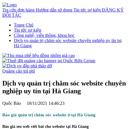
Tra cứu đơn hàng
Hướng dẫn sử dụng
Tin tức sự kiện
ĐĂNG KÝ
ĐỐI TÁC
Trang Chủ
Tin tức sự kiện
Công nghệ, viễn thông, khoa học
Dịch vụ quản trị chăm sóc website chuyên nghiệp uy tín tại
Hà Giang
Quảng cáo trả phí
Dịch vụ quản trị chăm sóc website chuyên
nghiệp uy tín tại Hà Giang
Quốc Bảo
18/11/2021 14:46:23
Báo giá quản trị chăm sóc website ở tại Hà Giang
Báo giá seo web viết bài cho website tại Hà Giang