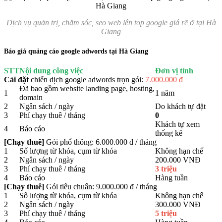
Dịch vụ quản trị, chăm sóc, seo web lên top google giá rẽ ở tại Hà
Giang
Báo giá quảng cáo google adwords tại Hà Giang
STT
Nội dung công việc
Đơn vị tính
Cài đặt
chiến dịch google adwords trọn gói:
7.000.000 đ
Đã bao gồm website landing page, hosting,
1
1 năm
domain
2
Ngân sách / ngày
Do khách tự đặt
3
Phí chạy thuê / tháng
0
Khách tự xem
4
Báo cáo
thống kê
[Chạy thuê]
Gói phổ thông: 6.000.000 đ / tháng
1
Số lượng từ khóa, cụm từ khóa
Không hạn chế
2
Ngân sách / ngày
200.000 VNĐ
3
Phí chạy thuê / tháng
3 triệu
4
Báo cáo
Hàng tuần
[Chạy thuê]
Gói tiêu chuẩn: 9.000.000 đ / tháng
1
Số lượng từ khóa, cụm từ khóa
Không hạn chế
2
Ngân sách / ngày
300.000 VNĐ
3
Phí chạy thuê / tháng
5 triệu