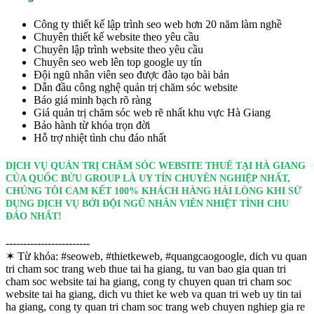
Công ty thiết kế lập trình seo web hơn 20 năm làm nghề
Chuyên thiết kế website theo yêu cầu
Chuyên lập trình website theo yêu cầu
Chuyên seo web lên top google uy tín
Đội ngũ nhân viên seo được đào tạo bài bản
Dẫn đầu công nghệ quản trị chăm sóc website
Báo giá minh bạch rõ ràng
Giá quản trị chăm sóc web rẽ nhất khu vực Hà Giang
Bảo hành từ khóa trọn đời
Hỗ trợ nhiệt tình chu đáo nhất
DỊCH VỤ QUẢN TRỊ CHĂM SÓC WEBSITE THUÊ TẠI HÀ GIANG
CỦA QUỐC BỬU GROUP LÀ UY TÍN CHUYÊN NGHIỆP NHẤT,
CHÚNG TÔI CAM KẾT 100% KHÁCH HÀNG HÀI LÒNG KHI SỬ
DỤNG DỊCH VỤ BỞI ĐỘI NGŨ NHÂN VIÊN NHIỆT TÌNH CHU
ĐÁO NHẤT!
------------------------
✶ Từ khóa:
#seoweb, #thietkeweb, #quangcaogoogle, dich vu quan
tri cham soc trang web thue tai ha giang, tu van bao gia quan tri
cham soc website tai ha giang, cong ty chuyen quan tri cham soc
website tai ha giang, dich vu thiet ke web va quan tri web uy tin tai
ha giang, cong ty quan tri cham soc trang web chuyen nghiep gia re