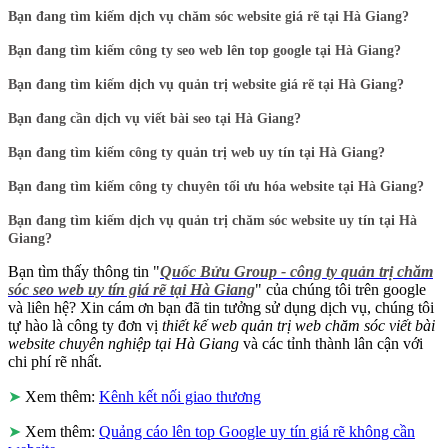
Bạn đang tìm kiếm dịch vụ chăm sóc website giá rẽ tại Hà Giang?
Bạn đang tìm kiếm công ty seo web lên top google tại Hà Giang?
Bạn đang tìm kiếm dịch vụ quản trị website giá rẽ tại Hà Giang?
Bạn đang cần dịch vụ viết bài seo tại Hà Giang?
Bạn đang tìm kiếm công ty quản trị web uy tín tại Hà Giang?
Bạn đang tìm kiếm công ty chuyên tối ưu hóa website tại Hà Giang?
Bạn đang tìm kiếm dịch vụ quản trị chăm sóc website uy tín tại Hà
Giang?
Bạn tìm thấy thông tin "
Quốc Bửu Group - công ty quản trị chăm
sóc seo web uy tín giá rẽ tại Hà Giang
" của chúng tôi trên google
và liên hệ? Xin cám ơn bạn đã tin tưởng sử dụng dịch vụ, chúng tôi
tự hào là công ty đơn vị
thiết kế web quản trị web chăm sóc viết bài
website chuyên nghiệp tại Hà Giang
và các tỉnh thành lân cận với
chi phí rẽ nhất.
➤
Xem thêm:
Kênh kết nối giao thương
➤
Xem thêm:
Quảng cáo lên top Google uy tín giá rẽ không cần