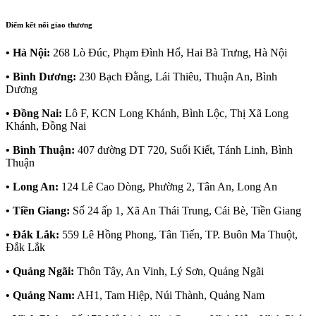
Điểm kết nối giao thương
• Hà Nội:
268 Lò Đúc, Phạm Đình Hổ, Hai Bà Trưng, Hà Nội
• Bình Dương:
230 Bạch Đằng, Lái Thiêu, Thuận An, Bình
Dương
• Đồng Nai:
Lô F, KCN Long Khánh, Bình Lộc, Thị Xã Long
Khánh, Đồng Nai
• Bình Thuận:
407 đường DT 720, Suối Kiết, Tánh Linh, Bình
Thuận
• Long An:
124 Lê Cao Dòng, Phường 2, Tân An, Long An
• Tiền Giang:
Số 24 ấp 1, Xã An Thái Trung, Cái Bè, Tiền Giang
• Đắk Lắk:
559 Lê Hồng Phong, Tân Tiến, TP. Buôn Ma Thuột,
Đắk Lắk
• Quảng Ngãi:
Thôn Tây, An Vinh, Lý Sơn, Quảng Ngãi
• Quảng Nam:
AH1, Tam Hiệp, Núi Thành, Quảng Nam