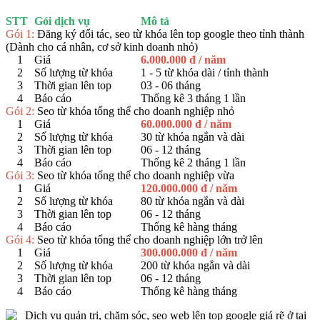
STT
Gói dịch vụ
Mô tả
Gói 1:
Đăng ký đối tác, seo từ khóa lên top google theo tỉnh thành
(Dành cho cá nhân, cơ sở kinh doanh nhỏ)
1
Giá
6.000.000 đ / năm
2
Số lượng từ khóa
1 - 5 từ khóa dài / tỉnh thành
3
Thời gian lên top
03 - 06 tháng
4
Báo cáo
Thống kê 3 tháng 1 lần
Gói 2:
Seo từ khóa tổng thể cho doanh nghiệp nhỏ
1
Giá
60.000.000 đ / năm
2
Số lượng từ khóa
30 từ khóa ngắn và dài
3
Thời gian lên top
06 - 12 tháng
4
Báo cáo
Thống kê 2 tháng 1 lần
Gói 3:
Seo từ khóa tổng thể cho doanh nghiệp vừa
1
Giá
120.000.000 đ / năm
2
Số lượng từ khóa
80 từ khóa ngắn và dài
3
Thời gian lên top
06 - 12 tháng
4
Báo cáo
Thống kê hàng tháng
Gói 4:
Seo từ khóa tổng thể cho doanh nghiệp lớn trở lên
1
Giá
300.000.000 đ / năm
2
Số lượng từ khóa
200 từ khóa ngắn và dài
3
Thời gian lên top
06 - 12 tháng
4
Báo cáo
Thống kê hàng tháng