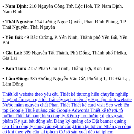
• Nam Định:
210 Nguyễn Công Trứ, Lộc Hoà, TP. Nam Định,
Nam Định
• Thái Nguyên:
124 Lương Ngọc Quyến, Phan Đình Phùng, TP.
Thái Nguyên, Thái Nguyên
• Yên Bái:
49 Bắc Cường, P. Yên Ninh, Thành phố Yên Bái, Yên
Bái
• Gia Lai:
309 Nguyễn Tất Thành, Phù Đổng, Thành phố Pleiku,
Gia Lai
• Kon Tum:
2157 Phan Chu Trinh, Thắng Lợi, Kon Tum
• Lâm Đồng:
385 Đường Nguyễn Văn Cừ, Phường 1, TP. Đà Lạt,
Lâm Đồng
Thiết kế website theo yêu cầu
Thiết kế thương hiệu chuyên nghiệp
Thực phẩm sạch giá tốt
Trái cây sạch miền tây
Học lập trình website
Nước mắm nguyên chất Phan Thiết
Thiết kế card visit
Seo web lên
top Google
Thuê quảng cáo Google Adwords
Thiết kế tờ rơi, tờ
bướm
Thiết kế bảng hiệu công ty
Kênh giao thương dịch vụ sản
phẩm
Ký gửi bất động sản
Đăng ký quảng cáo
Đặt banner quảng
cáo
Tìm công ty cung cấp vật tư công trình tại tphcm
Nhận gia công
cơ khí theo yêu cầu tại tphcm
Cơ sở sản xuất dép tại tphcm