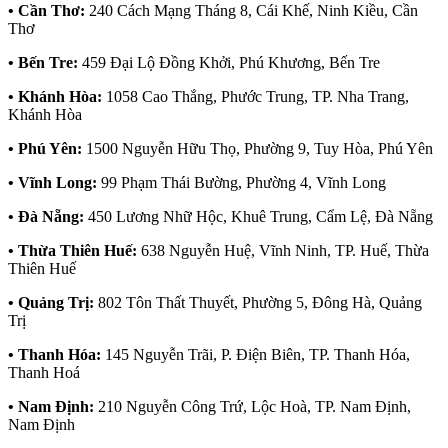
• Cần Thơ:
240 Cách Mạng Tháng 8, Cái Khế, Ninh Kiều, Cần
Thơ
• Bến Tre:
459 Đại Lộ Đồng Khởi, Phú Khương, Bến Tre
• Khánh Hòa:
1058 Cao Thắng, Phước Trung, TP. Nha Trang,
Khánh Hòa
• Phú Yên:
1500 Nguyễn Hữu Thọ, Phường 9, Tuy Hòa, Phú Yên
• Vĩnh Long:
99 Phạm Thái Bường, Phường 4, Vĩnh Long
• Đà Nẵng:
450 Lương Nhữ Hộc, Khuê Trung, Cẩm Lệ, Đà Nẵng
• Thừa Thiên Huế:
638 Nguyễn Huệ, Vĩnh Ninh, TP. Huế, Thừa
Thiên Huế
• Quảng Trị:
802 Tôn Thất Thuyết, Phường 5, Đông Hà, Quảng
Trị
• Thanh Hóa:
145 Nguyễn Trãi, P. Điện Biên, TP. Thanh Hóa,
Thanh Hoá
• Nam Định:
210 Nguyễn Công Trứ, Lộc Hoà, TP. Nam Định,
Nam Định