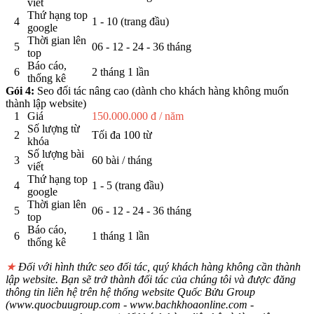
viết
Thứ hạng top
4
1 - 10 (trang đầu)
google
Thời gian lên
5
06 - 12 - 24 - 36 tháng
top
Báo cáo,
6
2 tháng 1 lần
thống kê
Gói 4:
Seo đối tác nâng cao (dành cho khách hàng không muốn
thành lập website)
1
Giá
150.000.000 đ / năm
Số lượng từ
2
Tối đa 100 từ
khóa
Số lượng bài
3
60 bài / tháng
viết
Thứ hạng top
4
1 - 5 (trang đầu)
google
Thời gian lên
5
06 - 12 - 24 - 36 tháng
top
Báo cáo,
6
1 tháng 1 lần
thống kê
★
Đối với hình thức seo đối tác, quý khách hàng không cần thành
lập website. Bạn sẽ trở thành đối tác của chúng tôi và được đăng
thông tin liên hệ trên hệ thống website Quốc Bửu Group
(www.quocbuugroup.com - www.bachkhoaonline.com -