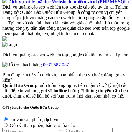
Dịch vụ xử lý mã độc Website bị nhiễm virut (PHP MYSQL)
Dịch vụ quảng cáo seo web lên top google cấp tốc uy tín tại Tphcm
Đăng bởi:
Quốc Bảo
Quốc Bửu Group là công ty đơn vị chuyên
cung cấp dịch vụ quảng cáo seo web lên top google cấp tốc uy tín
tại Tphcm và các tỉnh thành lân cận với giá cả tốt nhất. Là một trong
những công ty dẫn đầu công nghệ quản cáo seo web trên top google
hiệu quả tốt nhất phục vụ nhiệt tình chu đáo nhất.
Dịch vụ quảng cáo seo web lên top google cấp tốc uy tín tại Tphcm
0937 587 087
Bạn đang cần tư vấn dịch vụ, than phiền dịch vụ hoặc đóng góp ý
kiến?
Quốc Bửu Group
luôn luôn lắng nghe, tiếp nhận và xử lý một cách
triệt để, xin vui lòng gọi số
hotline
hoặc gửi
thông tin yêu cầu
bên
dưới, chúng tôi sẽ liên hệ với bạn trong thời gian sớm nhất có thể.
Gửi yêu cầu cho Quốc Bửu Group
Tư vấn sản phẩm, dịch vụ
Góp ý, than phiền, báo cáo lừa đảo