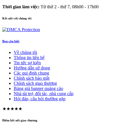
Thời gian làm việc:
Từ thứ 2 - thứ 7, 08h00 - 17h00
Kết nối với chúng tôi
Bạn cần biết
Về chúng tôi
Thông tin liên hệ
Tin tức sự kiện
Hướng dẫn sử dụng
Các qui định chung
Chính sách bảo mật
Chính sách giao thương
Bảng giá banner quảng cáo
Nhà tài trợ, đối tác, nhà cung cấp
Hỏi đáp, câu hỏi thường gặp
★★★★★
Điểm kết nối giao thương