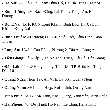
• Hà Nội:
268 Lò Đúc, Phạm Đình Hổ, Hai Bà Trưng, Hà Nội
• Bình Dương:
230 Bạch Đằng, Lái Thiêu, Thuận An, Bình
Dương
• Đồng Nai:
Lô F, KCN Long Khánh, Bình Lộc, Thị Xã Long
Khánh, Đồng Nai
• Bình Thuận:
407 đường DT 720, Suối Kiết, Tánh Linh, Bình
Thuận
• Long An:
124 Lê Cao Dòng, Phường 2, Tân An, Long An
• Tiền Giang:
Số 24 ấp 1, Xã An Thái Trung, Cái Bè, Tiền Giang
• Đắk Lắk:
559 Lê Hồng Phong, Tân Tiến, TP. Buôn Ma Thuột,
Đắk Lắk
• Quảng Ngãi:
Thôn Tây, An Vinh, Lý Sơn, Quảng Ngãi
• Quảng Nam:
AH1, Tam Hiệp, Núi Thành, Quảng Nam
• Vĩnh Phúc:
Số 179 Mê Linh, Khai Quang, Vĩnh Yên, Vĩnh Phúc
• Hải Phòng:
407 Dư Hàng, Hồ Nam, Lê Chân, Hải Phòng