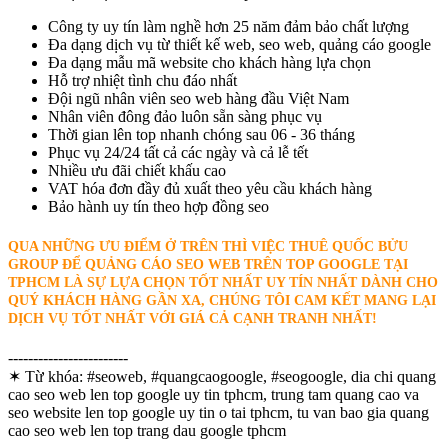
Công ty uy tín làm nghề hơn 25 năm đảm bảo chất lượng
Đa dạng dịch vụ từ thiết kế web, seo web, quảng cáo google
Đa dạng mẫu mã website cho khách hàng lựa chọn
Hỗ trợ nhiệt tình chu đáo nhất
Đội ngũ nhân viên seo web hàng đầu Việt Nam
Nhân viên đông đảo luôn sẵn sàng phục vụ
Thời gian lên top nhanh chóng sau 06 - 36 tháng
Phục vụ 24/24 tất cả các ngày và cả lễ tết
Nhiều ưu đãi chiết khấu cao
VAT hóa đơn đầy đủ xuất theo yêu cầu khách hàng
Bảo hành uy tín theo hợp đồng seo
QUA NHỮNG ƯU ĐIỂM Ở TRÊN THÌ VIỆC THUÊ QUỐC BỬU
GROUP ĐỂ QUẢNG CÁO SEO WEB TRÊN TOP GOOGLE TẠI
TPHCM LÀ SỰ LỰA CHỌN TỐT NHẤT UY TÍN NHẤT DÀNH CHO
QUÝ KHÁCH HÀNG GẦN XA, CHÚNG TÔI CAM KẾT MANG LẠI
DỊCH VỤ TỐT NHẤT VỚI GIÁ CẢ CẠNH TRANH NHẤT!
------------------------
✶ Từ khóa:
#seoweb, #quangcaogoogle, #seogoogle, dia chi quang
cao seo web len top google uy tin tphcm, trung tam quang cao va
seo website len top google uy tin o tai tphcm, tu van bao gia quang
cao seo web len top trang dau google tphcm