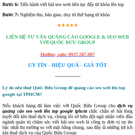
Bước 6:
Tiến hành viết bài seo web liên tục đẩy từ khóa lên top
Bước 7:
Nghiệm thu, bàn giao, duy trì thứ hạng từ khóa
★★★★★
LIÊN HỆ TƯ VẤN QUẢNG CÁO GOOGLE & SEO WEB
VỚI QUỐC BỬU GROUP
Hotline, zalo: 0937.587.087
UY TÍN - HIỆU QUẢ - GIÁ TỐT
-----------------
Lý do nên thuê Quốc Bửu Group để quảng cáo seo web lên top
google tại TPHCM?
Nếu khách hàng đã làm việc với Quốc Bửu Group cho
dịch vụ
quảng cáo seo web lên top google tphcm
chắc chắn sẽ hài lòng
tuyệt đối khi thuê dịch vụ, chúng tôi sở hữu đội ngũ nhân viên đầu
ngành quản trị chăm sóc viết bài seo web là công ty đơn vị uy tín
bậc nhất thị trường so với mặt bằng chung, sau đây là những lợi ích
khi thuê dịch vụ của Quốc Bửu Group: