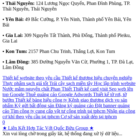
• Thái Nguyên:
124 Lương Ngọc Quyến, Phan Đình Phùng, TP.
Thái Nguyên, Thái Nguyên
• Yên Bái:
49 Bắc Cường, P. Yên Ninh, Thành phố Yên Bái, Yên
Bái
• Gia Lai:
309 Nguyễn Tất Thành, Phù Đổng, Thành phố Pleiku,
Gia Lai
• Kon Tum:
2157 Phan Chu Trinh, Thắng Lợi, Kon Tum
• Lâm Đồng:
385 Đường Nguyễn Văn Cừ, Phường 1, TP. Đà Lạt,
Lâm Đồng
Thiết kế website theo yêu cầu
Thiết kế thương hiệu chuyên nghiệp
Thực phẩm sạch giá tốt
Trái cây sạch miền tây
Học lập trình website
Nước mắm nguyên chất Phan Thiết
Thiết kế card visit
Seo web lên
top Google
Thuê quảng cáo Google Adwords
Thiết kế tờ rơi, tờ
bướm
Thiết kế bảng hiệu công ty
Kênh giao thương dịch vụ sản
phẩm
Ký gửi bất động sản
Đăng ký quảng cáo
Đặt banner quảng
cáo
Tìm công ty cung cấp vật tư công trình tại tphcm
Nhận gia công
cơ khí theo yêu cầu tại tphcm
Cơ sở sản xuất dép tại tphcm
0
★ Liên Kết Hợp Tác Với Quốc Bửu Group ★
Xin vui lòng chờ trong giây lát, hệ thống đang xử lý dữ liệu...