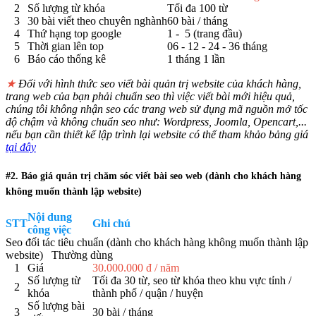
2
Số lượng từ khóa
Tối đa 100 từ
3
30 bài viết theo chuyên nghành
60 bài / tháng
4
Thứ hạng top google
1 - 5 (trang đầu)
5
Thời gian lên top
06 - 12 - 24 - 36 tháng
6
Báo cáo thống kê
1 tháng 1 lần
★
Đối với hình thức seo viết bài quản trị website của khách hàng,
trang web của bạn phải chuẩn seo thì việc viết bài mới hiệu quả,
chúng tôi không nhận seo các trang web sử dụng mã nguồn mở tốc
độ chậm và không chuẩn seo như: Wordpress, Joomla, Opencart,...
nếu bạn cần thiết kế lập trình lại website có thể tham khảo bảng giá
tại đây
#2. Báo giá quản trị chăm sóc viết bài seo web (dành cho khách hàng
không muốn thành lập website)
Nội dung
STT
Ghi chú
công việc
Seo đối tác tiêu chuẩn (dành cho khách hàng không muốn thành lập
website) Thường dùng
1
Giá
30.000.000 đ / năm
Số lượng từ
Tối đa 30 từ, seo từ khóa theo khu vực tỉnh /
2
khóa
thành phố / quận / huyện
Số lượng bài
3
30 bài / tháng