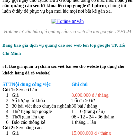
Hãy gọi ngay cho Quốc Bửu Group nếu đang có thắc mắc hoặc
yêu
cầu quảng cáo seo từ khóa lên top google ở Tphcm
, chúng tôi
luôn ở đây để phục vụ bạn mọi lúc mọi nơi bất kể gần xa.
Hotline tư vấn báo giá quảng cáo seo web lên top google TPHCM
Bảng báo giá dịch vụ quảng cáo seo web lên top google TP. Hồ
Chí Minh
#1. Báo giá quản trị chăm sóc viết bài seo cho webste (áp dụng cho
khách hàng đã có website)
STT
Nội dung công việc
Ghi chú
Gói 1:
Seo cơ bản
1
Giá
8.000.000 đ / tháng
2
Số lượng từ khóa
Tối đa 50 từ
3
30 bài viết theo chuyên nghành
30 bài / tháng
4
Thứ hạng top google
1 - 10 (trang đầu)
5
Thời gian lên top
06 - 12 - 24 - 36 tháng
6
Báo cáo thống kê
1 tháng 1 lần
Gói 2:
Seo nâng cao
1
Giá
15.000.000 đ / tháng