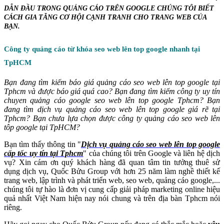
DẪN ĐẦU TRONG QUẢNG CÁO TRÊN GOOGLE CHÚNG TÔI BIẾT
CÁCH GIA TĂNG CƠ HỘI CẠNH TRANH CHO TRANG WEB CỦA
BẠN.
Công ty quảng cáo từ khóa seo web lên top google nhanh tại
TpHCM
Bạn đang tìm kiếm báo giá quảng cáo seo web lên top google tại
Tphcm và được báo giá quá cao? Bạn đang tìm kiếm công ty uy tín
chuyen quảng cáo google seo web lên top google Tphcm? Bạn
đang tìm dịch vụ quảng cáo seo web lên top google giá rẽ tại
Tphcm? Bạn chưa lựa chọn được công ty quảng cáo seo web lên
tôp google tại TpHCM?
Bạn tìm thấy thông tin "
Dịch vụ quảng cáo seo web lên top google
cấp tốc uy tín tại Tphcm
" của chúng tôi trên Google và liên hệ dịch
vụ? Xin cám ơn quý khách hàng đã quan tâm tin tưởng thuê sử
dụng dịch vụ, Quốc Bửu Group với hơn 25 năm làm nghề thiết kế
trang web, lập trình và phát triển web, seo web, quảng cáo google,...
chúng tôi tự hào là đơn vị cung cấp giải pháp marketing online hiệu
quả nhất Việt Nam hiện nay nói chung và trên địa bàn Tphcm nói
riêng.