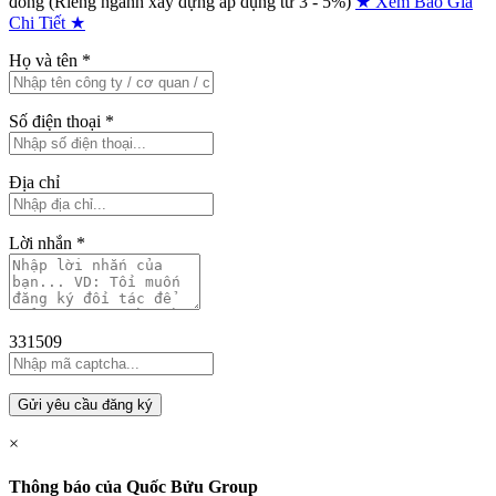
đồng (Riêng ngành xây dựng áp dụng từ 3 - 5%)
★ Xem Báo Giá
Chi Tiết ★
Họ và tên
*
Số điện thoại
*
Địa chỉ
Lời nhắn
*
331509
Gửi yêu cầu đăng ký
×
Thông báo của Quốc Bửu Group