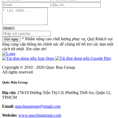
596805
* Nhằm nâng cao chất lượng phục vụ, Quý Khách vui
Gửi ngay
lòng cung cấp thông tin chính xác để chúng tôi hỗ trợ các bạn một
cách tốt nhất. Xin cám ơn!
Copyright © 2010 - 2026 Quoc Buu Group.
All rights reserved.
Quốc Bửu Group
Địa chỉ:
278/19 Đường Trần Thị Cờ, Phường Thới An, Quận 12,
TPHCM
Email:
quocbuugroup@gmail.com
Website:
www.quocbuugroup.com