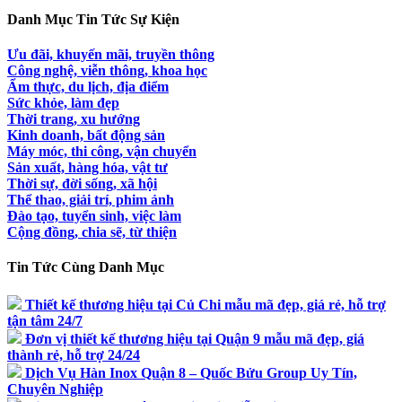
Danh Mục Tin Tức Sự Kiện
Ưu đãi, khuyến mãi, truyền thông
Công nghệ, viễn thông, khoa học
Ẩm thực, du lịch, địa điểm
Sức khỏe, làm đẹp
Thời trang, xu hướng
Kinh doanh, bất động sản
Máy móc, thi công, vận chuyển
Sản xuất, hàng hóa, vật tư
Thời sự, đời sống, xã hội
Thể thao, giải trí, phim ảnh
Đào tạo, tuyển sinh, việc làm
Cộng đồng, chia sẽ, từ thiện
Tin Tức Cùng Danh Mục
Thiết kế thương hiệu tại Củ Chi mẫu mã đẹp, giá rẻ, hỗ trợ
tận tâm 24/7
Đơn vị thiết kế thương hiệu tại Quận 9 mẫu mã đẹp, giá
thành rẻ, hỗ trợ 24/24
Dịch Vụ Hàn Inox Quận 8 – Quốc Bửu Group Uy Tín,
Chuyên Nghiệp