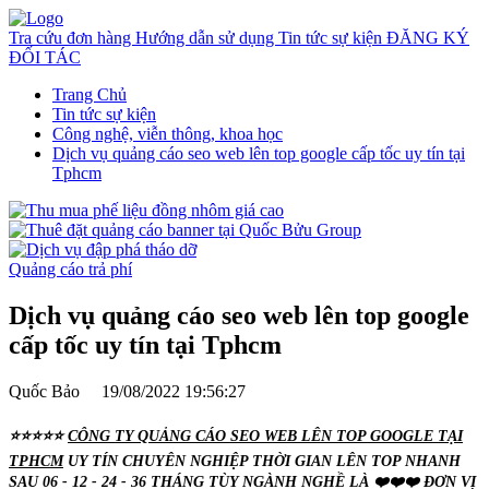
Tra cứu đơn hàng
Hướng dẫn sử dụng
Tin tức sự kiện
ĐĂNG KÝ
ĐỐI TÁC
Trang Chủ
Tin tức sự kiện
Công nghệ, viễn thông, khoa học
Dịch vụ quảng cáo seo web lên top google cấp tốc uy tín tại
Tphcm
Quảng cáo trả phí
Dịch vụ quảng cáo seo web lên top google
cấp tốc uy tín tại Tphcm
Quốc Bảo
19/08/2022 19:56:27
⭐⭐⭐⭐⭐
CÔNG TY QUẢNG CÁO SEO WEB LÊN TOP GOOGLE TẠI
TPHCM
UY TÍN CHUYÊN NGHIỆP THỜI GIAN LÊN TOP NHANH
SAU 06 - 12 - 24 - 36 THÁNG TÙY NGÀNH NGHỀ LÀ ❤️❤️❤️ ĐƠN VỊ