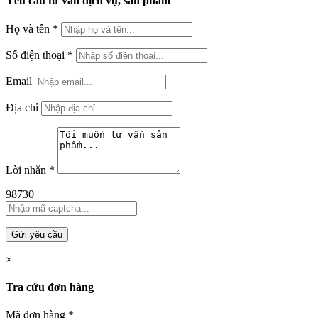
Yêu cầu tư vấn dịch vụ, sản phẩm
Họ và tên
*
Số điện thoại
*
Email
Địa chỉ
Lời nhắn
*
98730
Gửi yêu cầu
×
Tra cứu đơn hàng
Mã đơn hàng
*