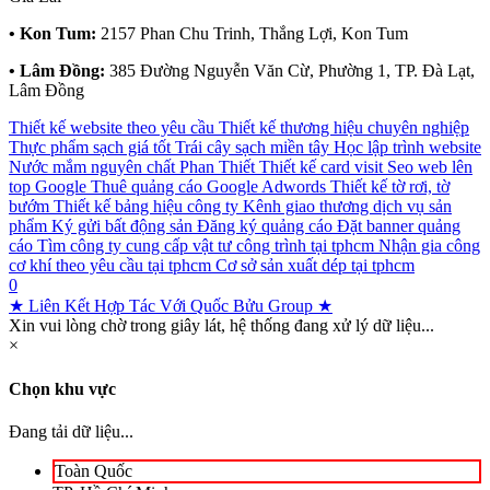
• Kon Tum:
2157 Phan Chu Trinh, Thắng Lợi, Kon Tum
• Lâm Đồng:
385 Đường Nguyễn Văn Cừ, Phường 1, TP. Đà Lạt,
Lâm Đồng
Thiết kế website theo yêu cầu
Thiết kế thương hiệu chuyên nghiệp
Thực phẩm sạch giá tốt
Trái cây sạch miền tây
Học lập trình website
Nước mắm nguyên chất Phan Thiết
Thiết kế card visit
Seo web lên
top Google
Thuê quảng cáo Google Adwords
Thiết kế tờ rơi, tờ
bướm
Thiết kế bảng hiệu công ty
Kênh giao thương dịch vụ sản
phẩm
Ký gửi bất động sản
Đăng ký quảng cáo
Đặt banner quảng
cáo
Tìm công ty cung cấp vật tư công trình tại tphcm
Nhận gia công
cơ khí theo yêu cầu tại tphcm
Cơ sở sản xuất dép tại tphcm
0
★ Liên Kết Hợp Tác Với Quốc Bửu Group ★
Xin vui lòng chờ trong giây lát, hệ thống đang xử lý dữ liệu...
×
Chọn khu vực
Đang tải dữ liệu...
Toàn Quốc