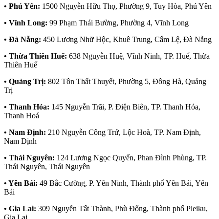
• Phú Yên:
1500 Nguyễn Hữu Thọ, Phường 9, Tuy Hòa, Phú Yên
• Vĩnh Long:
99 Phạm Thái Bường, Phường 4, Vĩnh Long
• Đà Nẵng:
450 Lương Nhữ Hộc, Khuê Trung, Cẩm Lệ, Đà Nẵng
• Thừa Thiên Huế:
638 Nguyễn Huệ, Vĩnh Ninh, TP. Huế, Thừa
Thiên Huế
• Quảng Trị:
802 Tôn Thất Thuyết, Phường 5, Đông Hà, Quảng
Trị
• Thanh Hóa:
145 Nguyễn Trãi, P. Điện Biên, TP. Thanh Hóa,
Thanh Hoá
• Nam Định:
210 Nguyễn Công Trứ, Lộc Hoà, TP. Nam Định,
Nam Định
• Thái Nguyên:
124 Lương Ngọc Quyến, Phan Đình Phùng, TP.
Thái Nguyên, Thái Nguyên
• Yên Bái:
49 Bắc Cường, P. Yên Ninh, Thành phố Yên Bái, Yên
Bái
• Gia Lai:
309 Nguyễn Tất Thành, Phù Đổng, Thành phố Pleiku,
Gia Lai