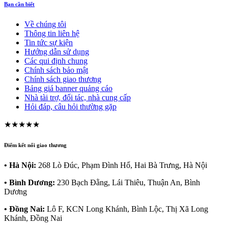
Bạn cần biết
Về chúng tôi
Thông tin liên hệ
Tin tức sự kiện
Hướng dẫn sử dụng
Các qui định chung
Chính sách bảo mật
Chính sách giao thương
Bảng giá banner quảng cáo
Nhà tài trợ, đối tác, nhà cung cấp
Hỏi đáp, câu hỏi thường gặp
★★★★★
Điểm kết nối giao thương
• Hà Nội:
268 Lò Đúc, Phạm Đình Hổ, Hai Bà Trưng, Hà Nội
• Bình Dương:
230 Bạch Đằng, Lái Thiêu, Thuận An, Bình
Dương
• Đồng Nai:
Lô F, KCN Long Khánh, Bình Lộc, Thị Xã Long
Khánh, Đồng Nai