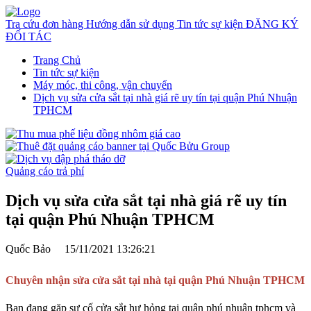
Tra cứu đơn hàng
Hướng dẫn sử dụng
Tin tức sự kiện
ĐĂNG KÝ
ĐỐI TÁC
Trang Chủ
Tin tức sự kiện
Máy móc, thi công, vận chuyển
Dịch vụ sửa cửa sắt tại nhà giá rẽ uy tín tại quận Phú Nhuận
TPHCM
Quảng cáo trả phí
Dịch vụ sửa cửa sắt tại nhà giá rẽ uy tín
tại quận Phú Nhuận TPHCM
Quốc Bảo
15/11/2021 13:26:21
Chuyên nhận sửa cửa sắt tại nhà tại quận Phú Nhuận TPHCM
Bạn đang gặp sự cố cửa sắt hư hỏng tại quận phú nhuận tphcm và