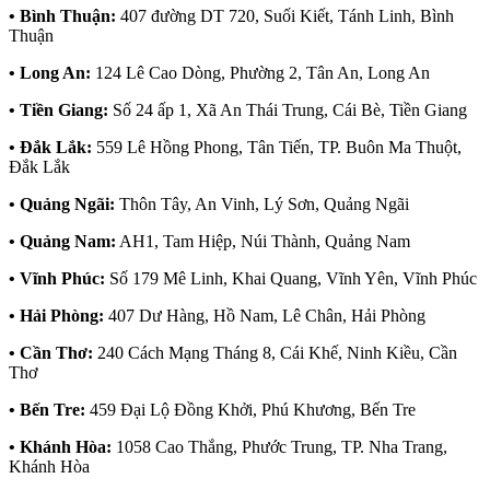
• Bình Thuận:
407 đường DT 720, Suối Kiết, Tánh Linh, Bình
Thuận
• Long An:
124 Lê Cao Dòng, Phường 2, Tân An, Long An
• Tiền Giang:
Số 24 ấp 1, Xã An Thái Trung, Cái Bè, Tiền Giang
• Đắk Lắk:
559 Lê Hồng Phong, Tân Tiến, TP. Buôn Ma Thuột,
Đắk Lắk
• Quảng Ngãi:
Thôn Tây, An Vinh, Lý Sơn, Quảng Ngãi
• Quảng Nam:
AH1, Tam Hiệp, Núi Thành, Quảng Nam
• Vĩnh Phúc:
Số 179 Mê Linh, Khai Quang, Vĩnh Yên, Vĩnh Phúc
• Hải Phòng:
407 Dư Hàng, Hồ Nam, Lê Chân, Hải Phòng
• Cần Thơ:
240 Cách Mạng Tháng 8, Cái Khế, Ninh Kiều, Cần
Thơ
• Bến Tre:
459 Đại Lộ Đồng Khởi, Phú Khương, Bến Tre
• Khánh Hòa:
1058 Cao Thắng, Phước Trung, TP. Nha Trang,
Khánh Hòa