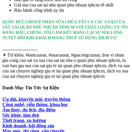
Giá sua cua sat tai nha quan phu nhuan tphcm rẽ nhất
Bảo hành công trình uy tín
QUỐC BỬU GROUP NHẬN SỬA CHỮA TẤT CẢ CÁC LOẠI CỬA
SẮT TẠI QUẬN PHÚ NHUẬN TPHCM VỚI CHẤT LƯỢNG UY TÍN
HÀNG ĐẦU, CHÚNG TÔI CAM KẾT MANG LẠI SỰ HÀI LÒNG
TUYỆT ĐỐI KHI KHÁCH HÀNG THUÊ SỬ DỤNG DỊCH VỤ!
------------------------
✶ Từ khóa:
#lamcuasat, #suacuasat, #giacongcuasat, don vi nhan
gia cong cua sat va sua cua sat tai nha o quan phu nhuan tphcm, tu
van bao gia sua cua sat gia re tai quan phu nhuan tphcm, dich vu sua
cua sat chuyen nghiep gia re tai quan phu nhuan tphcm, dich vu sua
cua sat chuyen nghiep gia re tai quan phu nhuan tphcm
Danh Mục Tin Tức Sự Kiện
Ưu đãi, khuyến mãi, truyền thông
Công nghệ, viễn thông, khoa học
Ẩm thực, du lịch, địa điểm
Sức khỏe, làm đẹp
Thời trang, xu hướng
Kinh doanh, bất động sản
Máy móc, thi công, vận chuyển