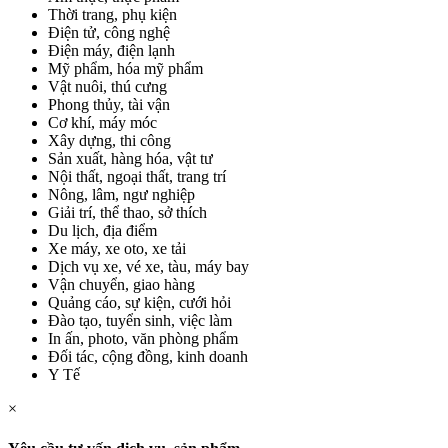
Thời trang, phụ kiện
Điện tử, công nghệ
Điện máy, điện lạnh
Mỹ phẩm, hóa mỹ phẩm
Vật nuôi, thú cưng
Phong thủy, tài vận
Cơ khí, máy móc
Xây dựng, thi công
Sản xuất, hàng hóa, vật tư
Nội thất, ngoại thất, trang trí
Nông, lâm, ngư nghiệp
Giải trí, thể thao, sở thích
Du lịch, địa điểm
Xe máy, xe oto, xe tải
Dịch vụ xe, vé xe, tàu, máy bay
Vận chuyển, giao hàng
Quảng cáo, sự kiện, cưới hỏi
Đào tạo, tuyển sinh, việc làm
In ấn, photo, văn phòng phẩm
Đối tác, cộng đồng, kinh doanh
Y Tế
×