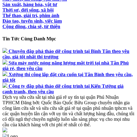
Sản xuất, hàng hóa, vật tư
Thời sự, đời sống, xã hội
Thể thao, giải trí, phim ảnh
Đào tạo, tuyển sinh, việc làm
Cộng đồng, chia sẽ, từ thiện
Tin Tức Cùng Danh Mục
Chuyên đập phá tháo dỡ công trình tại Bình Tân theo yêu
cầu, giá tốt nhất thị trường
Sửa máy nước nóng năng lượng mặt trời tại nhà Tân Phú
giá rẻ, theo yêu cầu
Xưởng thi công lắp đặt cửa cuốn tại Tân Bình theo yêu cầu,
giá tốt
Công ty đập phá tháo dỡ công trình tại Kiến Tường giá
cạnh tranh, theo yêu cầu
Dịch vụ sửa cửa sắt tại nhà giá rẽ uy tín tại quận Phú Nhuận
TPHCM
Đăng bởi:
Quốc Bảo
Quốc Bửu Group chuyên nhận gia
công làm cửa sắt và sửa cửa sắt giá rẽ tại quận phú nhuận tphcm và
các quận huyện lân cận với uy tín và chất lượng hàng đầu, chúng tôi
có đội ngũ thợ chuyên nghiệp luôn sẵn sàng phục vụ cho mọi nhu
cầu của khách hàng với chi phí rẽ nhất có thể.