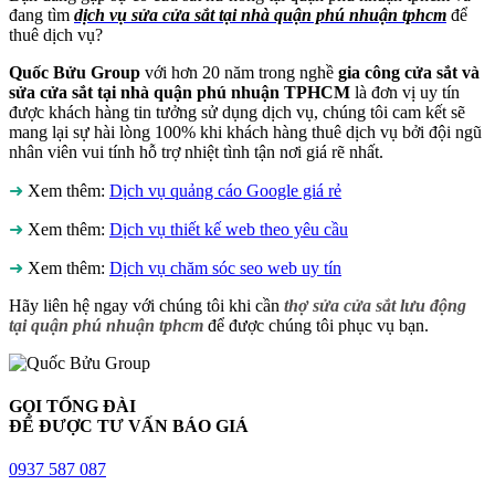
đang tìm
dịch vụ sửa cửa sắt tại nhà quận phú nhuận tphcm
để
thuê dịch vụ?
Quốc Bửu Group
với hơn 20 năm trong nghề
gia công cửa sắt và
sửa cửa sắt tại nhà quận phú nhuận TPHCM
là đơn vị uy tín
được khách hàng tin tưởng sử dụng dịch vụ, chúng tôi cam kết sẽ
mang lại sự hài lòng 100% khi khách hàng thuê dịch vụ bởi đội ngũ
nhân viên vui tính hỗ trợ nhiệt tình tận nơi giá rẽ nhất.
➜
Xem thêm:
Dịch vụ quảng cáo Google giá rẻ
➜
Xem thêm:
Dịch vụ thiết kế web theo yêu cầu
➜
Xem thêm:
Dịch vụ chăm sóc seo web uy tín
Hãy liên hệ ngay với chúng tôi khi cần
thợ sửa cửa sắt lưu động
tại quận phú nhuận tphcm
để được chúng tôi phục vụ bạn.
GỌI TỔNG ĐÀI
ĐỂ ĐƯỢC TƯ VẤN BÁO GIÁ
0937 587 087