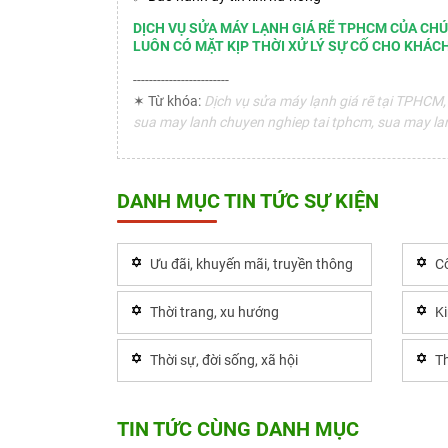
DỊCH VỤ SỬA MÁY LẠNH GIÁ RẼ TPHCM CỦA CHÚ
LUÔN CÓ MẶT KỊP THỜI XỬ LÝ SỰ CỐ CHO KHÁC
------------------------
✶ Từ khóa:
Dịch vụ sửa máy lạnh giá rẽ tại TPHCM, 
sua may lanh chuyen nghiep tai tphcm, sua may lanh
DANH MỤC TIN TỨC SỰ KIỆN
Ưu đãi, khuyến mãi, truyền thông
Cô
Thời trang, xu hướng
K
Thời sự, đời sống, xã hội
Th
TIN TỨC CÙNG DANH MỤC