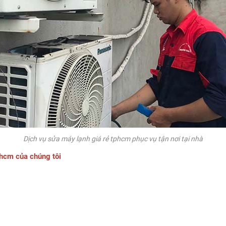
Dịch vụ sửa máy lạnh giá rẻ tphcm phục vụ tận nơi tại nhà
phcm của chúng tôi