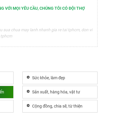
G VỚI MỌI YÊU CẦU, CHÚNG TÔI CÓ ĐỘI THỢ
u sua chua may lanh nhanh gia re tai tphcm, don vi
i tphcm
Sức khỏe, làm đẹp
yển
Sản xuất, hàng hóa, vật tư
Cộng đồng, chia sẽ, từ thiện