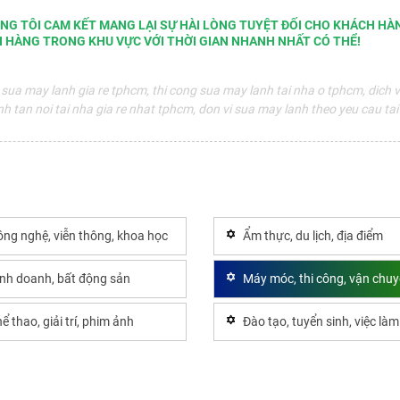
NG TÔI CAM KẾT MANG LẠI SỰ HÀI LÒNG TUYỆT ĐỐI CHO KHÁCH HÀN
H HÀNG TRONG KHU VỰC VỚI THỜI GIAN NHANH NHẤT CÓ THỂ!
sua may lanh gia re tphcm, thi cong sua may lanh tai nha o tphcm, dich v
 tan noi tai nha gia re nhat tphcm, don vi sua may lanh theo yeu cau ta
ng nghệ, viễn thông, khoa học
Ẩm thực, du lịch, địa điểm
inh doanh, bất động sản
Máy móc, thi công, vận chu
ể thao, giải trí, phim ảnh
Đào tạo, tuyển sinh, việc làm