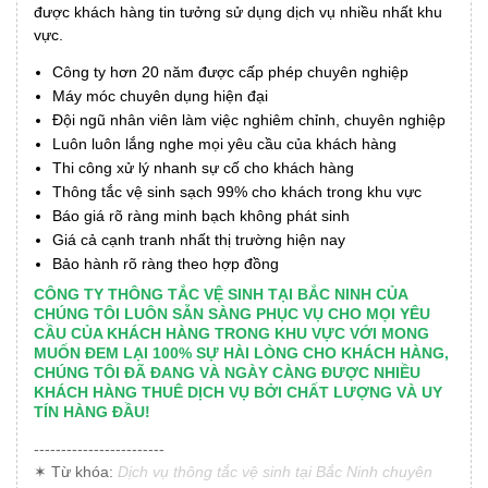
được khách hàng tin tưởng sử dụng dịch vụ nhiều nhất khu
vực.
Công ty hơn 20 năm được cấp phép chuyên nghiệp
Máy móc chuyên dụng hiện đại
Đội ngũ nhân viên làm việc nghiêm chỉnh, chuyên nghiệp
Luôn luôn lắng nghe mọi yêu cầu của khách hàng
Thi công xử lý nhanh sự cố cho khách hàng
Thông tắc vệ sinh sạch 99% cho khách trong khu vực
Báo giá rõ ràng minh bạch không phát sinh
Giá cả cạnh tranh nhất thị trường hiện nay
Bảo hành rõ ràng theo hợp đồng
CÔNG TY THÔNG TẮC VỆ SINH TẠI BẮC NINH CỦA
CHÚNG TÔI LUÔN SẴN SÀNG PHỤC VỤ CHO MỌI YÊU
CẦU CỦA KHÁCH HÀNG TRONG KHU VỰC VỚI MONG
MUỐN ĐEM LẠI 100% SỰ HÀI LÒNG CHO KHÁCH HÀNG,
CHÚNG TÔI ĐÃ ĐANG VÀ NGÀY CÀNG ĐƯỢC NHIỀU
KHÁCH HÀNG THUÊ DỊCH VỤ BỞI CHẤT LƯỢNG VÀ UY
TÍN HÀNG ĐẦU!
------------------------
✶ Từ khóa:
Dịch vụ thông tắc vệ sinh tại Bắc Ninh chuyên