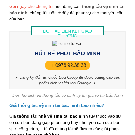
Gọi ngay cho chúng tôi
nếu đang cần
thông tắc vệ sinh tại
bắc ninh
, chúng tôi luôn ở đây để phục vụ cho mọi yêu cầu
của bạn.
ĐỐI TÁC LIÊN KẾT GIAO
THƯƠNG
HÚT BỂ PHỐT BẢO MINH
0976.92.38.38
★ Đăng ký đối tác Quốc Bửu Group để được quảng cáo sản
phẩm dịch vụ lên top Gooogle ★
Liên hệ dịch vụ thông tắc vệ sinh uy tín giá rẽ tại Bắc Ninh
Giá thông tắc vệ sinh tại bắc ninh bao nhiêu?
Giá
thông tắc nhà vệ sinh tại bắc ninh
tùy thuộc vào sự
cố của bạn đang gặp phải nặng hay nhẹ, yêu cầu của bạn,
vị trí công trình,... từ đó chúng tôi sẽ đưa ra các giải pháp
cho bạn lựa chọn phù hợp.