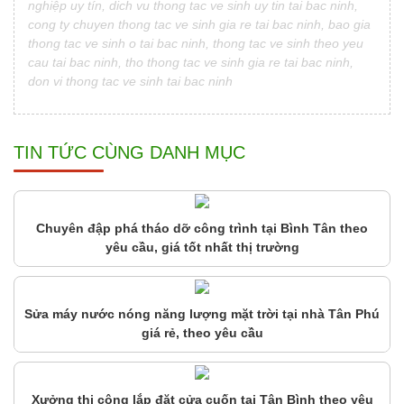
nghiệp uy tín, dich vu thong tac ve sinh uy tin tai bac ninh,
cong ty chuyen thong tac ve sinh gia re tai bac ninh, bao gia
thong tac ve sinh o tai bac ninh, thong tac ve sinh theo yeu
cau tai bac ninh, tho thong tac ve sinh gia re tai bac ninh,
don vi thong tac ve sinh tai bac ninh
TIN TỨC CÙNG DANH MỤC
Chuyên đập phá tháo dỡ công trình tại Bình Tân theo
yêu cầu, giá tốt nhất thị trường
Sửa máy nước nóng năng lượng mặt trời tại nhà Tân Phú
giá rẻ, theo yêu cầu
Xưởng thi công lắp đặt cửa cuốn tại Tân Bình theo yêu