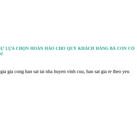
À SỰ LỰA CHỌN HOÀN HẢO CHO QUÝ KHÁCH HÀNG BÀ CON CÓ
N!
ia gia cong han sat tai nha huyen vinh cuu, han sat gia re theo yeu