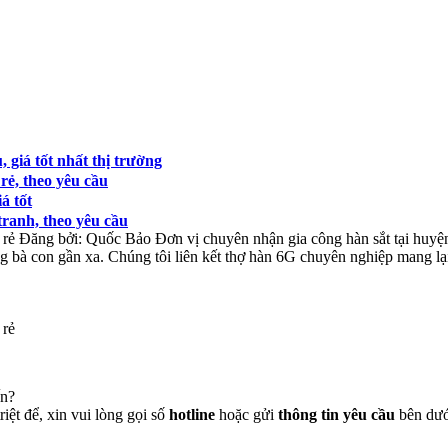
 giá tốt nhất thị trường
rẻ, theo yêu cầu
á tốt
tranh, theo yêu cầu
 rẻ
Đăng bởi:
Quốc Bảo
Đơn vị chuyên nhận gia công hàn sắt tại huy
à con gần xa. Chúng tôi liên kết thợ hàn 6G chuyên nghiệp mang lại 
 rẻ
ến?
iệt để, xin vui lòng gọi số
hotline
hoặc gửi
thông tin yêu cầu
bên dưới