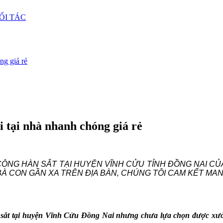
ỐI TÁC
ng giá rẻ
 tại nhà nhanh chóng giá rẻ
CÔNG HÀN SẮT TẠI HUYỆN VĨNH CỬU TỈNH ĐỒNG NAI 
 CON GẦN XA TRÊN ĐỊA BÀN, CHÚNG TÔI CAM KẾT MANG
 sắt tại huyện Vĩnh Cửu Đồng Nai nhưng chưa lựa chọn được xưởng 