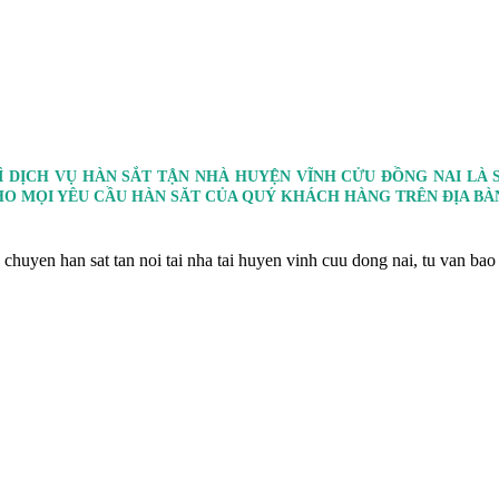
HÌ DỊCH VỤ HÀN SẮT TẬN NHÀ HUYỆN VĨNH CỬU ĐỒNG NAI L
O MỌI YÊU CẦU HÀN SĂT CỦA QUÝ KHÁCH HÀNG TRÊN ĐỊA BÀ
uyen han sat tan noi tai nha tai huyen vinh cuu dong nai, tu van bao g