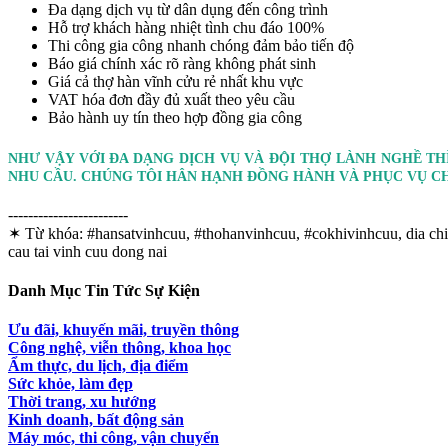
Đa dạng dịch vụ từ dân dụng đến công trình
Hỗ trợ khách hàng nhiệt tình chu đáo 100%
Thi công gia công nhanh chóng đảm bảo tiến độ
Báo giá chính xác rõ ràng không phát sinh
Giá cả thợ hàn vĩnh cửu rẻ nhất khu vực
VAT hóa đơn đầy đủ xuất theo yêu cầu
Bảo hành uy tín theo hợp đồng gia công
NHƯ VẬY VỚI ĐA DẠNG DỊCH VỤ VÀ ĐỘI THỢ LÀNH NGHỀ T
NHU CẦU. CHÚNG TÔI HÂN HẠNH ĐỒNG HÀNH VÀ PHỤC VỤ CH
------------------------
✶ Từ khóa:
#hansatvinhcuu, #thohanvinhcuu, #cokhivinhcuu, dia chi ch
cau tai vinh cuu dong nai
Danh Mục Tin Tức Sự Kiện
Ưu đãi, khuyến mãi, truyền thông
Công nghệ, viễn thông, khoa học
Ẩm thực, du lịch, địa điểm
Sức khỏe, làm đẹp
Thời trang, xu hướng
Kinh doanh, bất động sản
Máy móc, thi công, vận chuyển