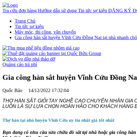
Tra cứu đơn hàng
Hướng dẫn sử dụng
Tin tức sự kiện
ĐĂNG KÝ Đ
Trang Chủ
Tin tức sự kiện
Máy móc, thi công, vận chuyển
Gia công hàn sắt huyện Vĩnh Cửu Đồng Nai tại nhà nhanh chó
Quảng cáo trả phí
Gia công hàn sắt huyện Vĩnh Cửu Đồng Nai
Quốc Bảo
14/12/2022 17:32:04
THỢ HÀN SẮT GIỎI TAY NGHỀ CAO CHUYÊN NHẬN GIA 
LUÔN LÀ SỰ LỰA CHỌN HOÀN HẢO CHO KHÁCH HÀNG BÀ
Thợ hàn tại nhà huyện Vĩnh Cửu uy tín nhất giá tốt nhất
Bạn đang có nhu cầu sửa chữa đồ sắt tại nhà hoặc gia công hàn