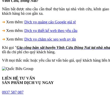
Vĩnh Cửu, Đồng Nai?
Nắm bắt được nhu cầu cần thuê thợ hàn tại nhà vĩnh cửu, kênh giao
khách hàng bà con gần xa.
➜
Xem thêm:
Dịch vụ quảng cáo Google giá rẻ
➜
Xem thêm:
Dịch vụ thiết kế web theo yêu cầu
➜
Xem thêm:
Dịch vụ chăm sóc seo web uy tín
Khi gọi "
Gia công hàn sắt huyện Vĩnh Cửu Đồng Nai tại nhà nha
tối đa chi phí cho quý khách hàng.
Với mọi thắc mắc hoặc yêu cầu tư vấn báo giá, quý khách hàng liên hệ 
LIÊN HỆ TƯ VẤN
SẢN PHẨM DỊCH VỤ NGAY
0937 587 087