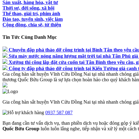
Sản xuất, hàng hóa, vật tư
Thời sự, đời sống, xã hội
Thể thao, giải trí, phim ảnh
Đào tạo, tuyển sinh, việc làm
Cộng đồng, chia sẽ, từ thiện
Tin Tức Cùng Danh Mục
Chuyên đập phá tháo dỡ công trình tại Bình Tân theo yêu cầu,
Sửa máy nước nóng năng lượng mặt trời tại nhà Tân Phú giá 
Xưởng thi công lắp đặt cửa cuốn tại Tân Bình theo yêu cầu, gi
Công ty đập phá tháo dỡ công trình tại Kiến Tường giá cạnh 
Gia công hàn sắt huyện Vĩnh Cửu Đồng Nai tại nhà nhanh chóng giá
thương Quốc Bửu Group là sự lựa chọn hoàn hảo cho quý khách hàng b
Gia công hàn sắt huyện Vĩnh Cửu Đồng Nai tại nhà nhanh chóng giá
0937 587 087
Bạn đang cần tư vấn dịch vụ, than phiền dịch vụ hoặc đóng góp ý ki
Quốc Bửu Group
luôn luôn lắng nghe, tiếp nhận và xử lý một cách tr