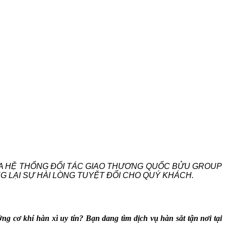
CỦA HỆ THỐNG ĐỐI TÁC GIAO THƯƠNG QUỐC BỬU GROUP
 LẠI SỰ HÀI LÒNG TUYỆT ĐỐI CHO QUÝ KHÁCH.
cơ khí hàn xì uy tín? Bạn dang tìm dịch vụ hàn sắt tận nơi tại