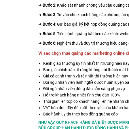
➜
Bước 2
: Khảo sát nhanh chóng yêu cầu quảng cá
➜
Bước 3
: Tư vấn cho khách hàng các phương án q
➜
Bước 4
: Gưi báo giá, ký kết hợp đồng quảng cáo
➜
Bước 5
: Tiến hành quảng bá theo các kênh: webs
➜
Bước 6
: Nghiệm thu và duy trì thương hiệu đang
Vì sao chọn thuê quảng cáo marketing online 
Kênh giao thương uy tín nhất thị trường hiện na
Báo giá chinh xác rõ ràng không nói thách mất t
Giá cả cạnh tranh và rẻ nhất thị trường hiện nay
Đội ngũ nhân viên lành nghề được huấn luyện bà
Đội ngũ nhân viên đông đảo sẵn sàng phục vụ
Hỗ trợ khách hàng nhiệt tình chu đáo 100%
Thời gian lên top có khách hàng liên hệ nhanh c
VAT hóa đơn đầy đủ xuất theo yêu cầu khách h
Bảo hành uy tín theo hợp đồng quảng cáo
NHƯ VẬY QUÝ KHÁCH HÀNG ĐÃ BIẾT ĐƯỢC MARK
BỬU GROUP HÂN HẠNH ĐƯỢC ĐỒNG HÀNH VÀ PH