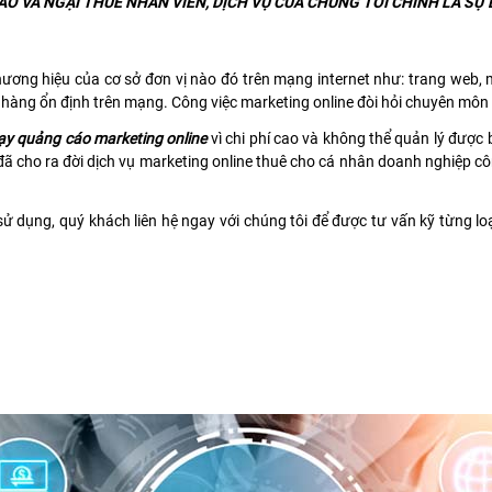
AO VÀ NGẠI THUÊ NHÂN VIÊN, DỊCH VỤ CỦA CHÚNG TÔI CHÍNH LÀ S
ương hiệu của cơ sở đơn vị nào đó trên mạng internet như: trang web, mạ
hàng ổn định trên mạng. Công việc marketing online đòi hỏi chuyên môn 
ạy quảng cáo marketing online
vì chi phí cao và không thể quản lý được
cho ra đời dịch vụ marketing online thuê cho cá nhân doanh nghiệp công 
ử dụng, quý khách liên hệ ngay với chúng tôi để được tư vấn kỹ từng lo