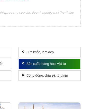
ghiep, quang cao cho doanh nghiep moi thanh lap
Sức khỏe, làm đẹp
yển
Sản xuất, hàng hóa, vật tư
Cộng đồng, chia sẽ, từ thiện