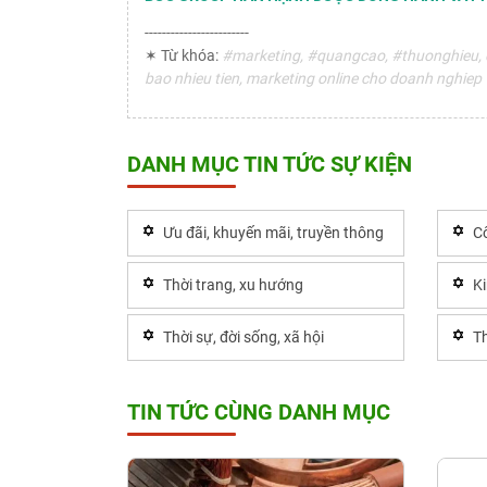
------------------------
✶ Từ khóa:
#marketing, #quangcao, #thuonghieu, d
bao nhieu tien, marketing online cho doanh nghiep
DANH MỤC TIN TỨC SỰ KIỆN
Ưu đãi, khuyến mãi, truyền thông
Cô
Thời trang, xu hướng
K
Thời sự, đời sống, xã hội
Th
TIN TỨC CÙNG DANH MỤC