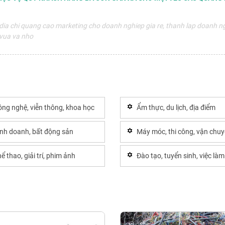
ia chi quang cao marketing cho doanh nghiep gia re, thanh lap doanh n
 vua va nho
ng nghệ, viễn thông, khoa học
Ẩm thực, du lịch, địa điểm
inh doanh, bất động sản
Máy móc, thi công, vận chu
ể thao, giải trí, phim ảnh
Đào tạo, tuyển sinh, việc làm