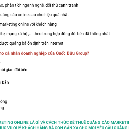
o, phân tích ngành nghề, đối thủ cạnh tranh
uảng cáo online sao cho hiệu quả nhất
 marketing online với khách hàng
ite, mạng xã hội,... theo trong hợp đồng đôi bên đã thống nhất
 được quảng bá ổn định trên internet
cho cá nhân doanh nghiệp của Quốc Bửu Group?
y
hời gian đôi bên
i bản
hóng
àng
ETING ONLINE LÀ GÌ VÀ CÁCH THỨC ĐỂ THUÊ QUẢNG CÁO MARKETIN
ỤC VỤ QUÝ KHÁCH HÀNG BÀ CON GÂN XA CHO MỌI YÊU CẦU QUẢNG 