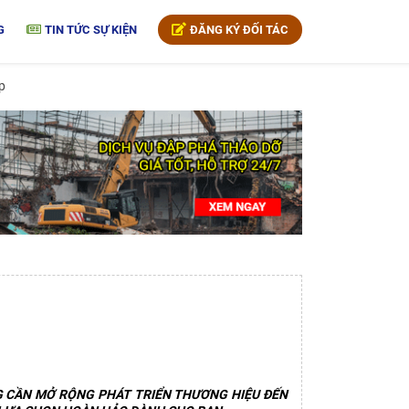
G
TIN TỨC SỰ KIỆN
ĐĂNG KÝ ĐỐI TÁC
p
 CẦN MỞ RỘNG PHÁT TRIỂN THƯƠNG HIỆU ĐẾN