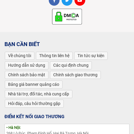
BẠN CẦN BIẾT
Về chúng tôi
Thông tin liên hệ
Tin tức sự kiện
Hướng dẫn sử dụng
Các qui định chung
Chính sách bảo mật
Chính sách giao thương
Bảng giá banner quảng cáo
Nhà tài trợ, đối tác, nhà cung cấp
Hỏi đáp, câu hỏi thường gặp
ĐIỂM KẾT NỐI GIAO THƯƠNG
• Hà Nội:
268 Lò Đúc, Phạm Đình Hổ, Hai Bà Trưng, Hà Nội