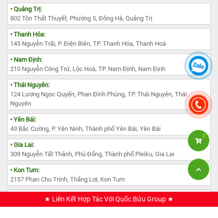
• Quảng Trị:
802 Tôn Thất Thuyết, Phường 5, Đông Hà, Quảng Trị
• Thanh Hóa:
145 Nguyễn Trãi, P. Điện Biên, TP. Thanh Hóa, Thanh Hoá
• Nam Định:
210 Nguyễn Công Trứ, Lộc Hoà, TP. Nam Định, Nam Định
• Thái Nguyên:
124 Lương Ngọc Quyến, Phan Đình Phùng, TP. Thái Nguyên, Thái
Nguyên
• Yên Bái:
49 Bắc Cường, P. Yên Ninh, Thành phố Yên Bái, Yên Bái
0
• Gia Lai:
309 Nguyễn Tất Thành, Phù Đổng, Thành phố Pleiku, Gia Lai
• Kon Tum:
2157 Phan Chu Trinh, Thắng Lợi, Kon Tum
• Lâm Đồng:
★ Liên Kết Hợp Tác Với Quốc Bửu Group ★
385 Đường Nguyễn Văn Cừ, Phường 1, TP. Đà Lạt, Lâm Đồng