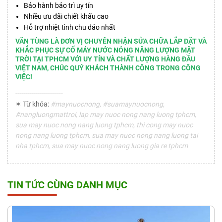
Bảo hành bảo trì uy tín
Nhiều ưu đãi chiết khấu cao
Hỗ trợ nhiệt tình chu đáo nhất
VĂN TÙNG LÀ ĐƠN VỊ CHUYÊN NHẬN SỬA CHỮA LẮP ĐẶT VÀ
KHẮC PHỤC SỰ CỐ MÁY NƯỚC NÓNG NĂNG LƯỢNG MẶT
TRỜI TẠI TPHCM VỚI UY TÍN VÀ CHẤT LƯỢNG HÀNG ĐẦU
VIỆT NAM, CHÚC QUÝ KHÁCH THÀNH CÔNG TRONG CÔNG
VIỆC!
------------------------
✶ Từ khóa:
#maynuocnong, #suamaynuocnong,
#nangluongmattroi, lap may nuoc nong nang luong tphcm,
sua may nuoc nong nang luong tphcm, thi cong may nuoc
nong nang luong tphcm, sua may nuoc nong nang luong tai
nha tphcm, sua may nuoc nong nang luong gia re tphcm
TIN TỨC CÙNG DANH MỤC