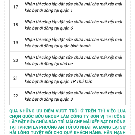
Nhận thi công lắp đặt sửa chữa mái che mái xếp mái
17
kéo bạt di động tại quận 1
Nhận thi công lắp đặt sửa chữa mái che mái xếp mái
18
kéo bạt di động tại quận 6
Nhận thi công lắp đặt sửa chữa mái che mái xếp mái
19
kéo bạt di động tại quận bình thạnh
Nhận thi công lắp đặt sửa chữa mái che mái xếp mái
20
kéo bạt di động tại nhà bè
Nhận thi công lắp đặt sửa chữa mái che mái xếp mái
21
kéo bạt di động tại quận TP Thủ Đức
Nhận thi công lắp đặt sửa chữa mái che mái xếp mái
22
kéo bạt di động tại quận 3
QUA NHỮNG ƯU ĐIỂM VƯỢT TRỘI Ở TRÊN THÌ VIỆC LỰA
CHỌN QUỐC BỬU GROUP LÀM CÔNG TY ĐƠN VỊ THI CÔNG
LẮP ĐẶT SỬA CHỮA BẢO TRÌ MÁI CHE MÁI XẾP BẠT DI ĐỘNG
TẠI TPHCM LÀ PHƯƠNG ÁN TỐI ƯU NHẤT VÀ MANG LẠI SỰ
HÀI LÒNG TUYỆT ĐỐI CHO QUÝ KHÁCH HÀNG. HÂN HẠNH