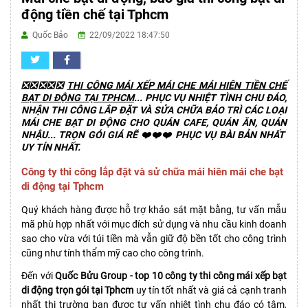
động tiền chế tại Tphcm
Quốc Bảo
22/09/2022 18:47:50
❎❎❎❎❎
THI CÔNG MÁI XẾP MÁI CHE MÁI HIÊN TIỀN CHẾ
BẠT DI ĐỘNG TẠI TPHCM
... PHỤC VỤ NHIỆT TÌNH CHU ĐÁO,
NHẬN THI CÔNG LẮP ĐẶT VÀ SỬA CHỮA BẢO TRÌ CÁC LOẠI
MÁI CHE BẠT DI ĐỘNG CHO QUÁN CAFE, QUÁN ĂN, QUÁN
NHẬU... TRỌN GÓI GIÁ RẼ ❤️❤️❤️ PHỤC VỤ BÀI BẢN NHẤT
UY TÍN NHẤT.
Công ty thi công lắp đặt và sử chữa mái hiên mái che bạt
di động tại Tphcm
Quý khách hàng được hỗ trợ khảo sát mặt bằng, tư vấn mẫu
mã phù hợp nhất với mục đích sử dụng và nhu cầu kinh doanh
sao cho vừa với túi tiền mà vẫn giữ độ bền tốt cho công trình
cũng như tính thẩm mỹ cao cho công trình.
Đến với
Quốc Bửu Group - top 10 công ty thi công mái xếp bạt
di động trọn gói tại Tphcm
uy tín tốt nhất và giá cả cạnh tranh
nhất thị trường bạn được tư vấn nhiệt tình chu đáo có tâm,