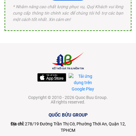
* Nhằm nâng cao chất lượng phục vụ, Quý Khách vui lòng
cung cấp thông tin chính xác để chúng tôi hỗ trợ các bạn
một cách tốt nhất. Xin cám ơn!
Copyright © 2010 - 2026 Quoc Buu Group.
All rights reserved.
QUỐC BỬU GROUP
Địa chỉ:
278/19 Đường Trần Thị Cờ, Phường Thới An, Quận 12,
TPHCM