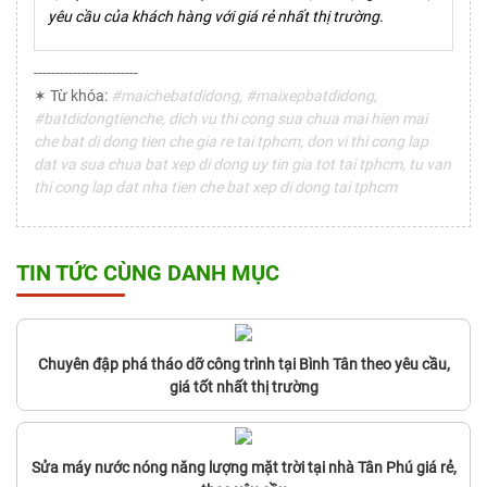
yêu cầu của khách hàng với giá rẻ nhất thị trường.
------------------------
✶ Từ khóa:
#maichebatdidong, #maixepbatdidong,
#batdidongtienche, dich vu thi cong sua chua mai hien mai
che bat di dong tien che gia re tai tphcm, don vi thi cong lap
dat va sua chua bat xep di dong uy tin gia tot tai tphcm, tu van
thi cong lap dat nha tien che bat xep di dong tai tphcm
TIN TỨC CÙNG DANH MỤC
Chuyên đập phá tháo dỡ công trình tại Bình Tân theo yêu cầu,
giá tốt nhất thị trường
Sửa máy nước nóng năng lượng mặt trời tại nhà Tân Phú giá rẻ,