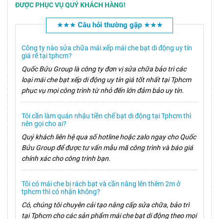
ĐƯỢC PHỤC VỤ QUÝ KHÁCH HÀNG!
★★★ Câu hỏi thường gặp ★★★
Công ty nào sửa chữa mái xếp mái che bạt di động uy tín
giá rẽ tại tphcm?
Quốc Bửu Group là công ty đơn vị sửa chữa bảo trì các
loại mái che bạt xếp di động uy tín giá tốt nhất tại Tphcm
phục vụ mọi công trình từ nhỏ đến lớn đảm bảo uy tín.
Tôi cần làm quán nhậu tiền chế bạt di động tại Tphcm thì
nên gọi cho ai?
Quý khách liên hệ qua số hotline hoặc zalo ngay cho Quốc
Bửu Group để được tư vấn mẫu mã công trình và báo giá
chính xác cho công trình bạn.
Tôi có mái che bị rách bạt và cần nâng lên thêm 2m ở
tphcm thì có nhận không?
Có, chúng tôi chuyên cải tạo nâng cấp sửa chữa, bảo trì
tại Tphcm cho các sản phẩm mái che bạt di động theo mọi