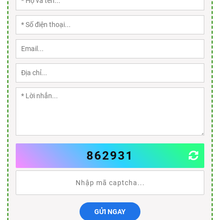
862931
GỬI NGAY