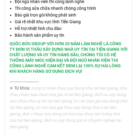
Đội ngũ nhân viên thi công lành nghề
Thi công sửa chữa nhanh chóng công trình
Báo giá trọn gói không phát sinh
Giá rẽ nhất khu vực tỉnh Tiền Giang
Hỗ trợ nhiệt tình chu đáo
Bảo hành sản phẩm uy tín
QUỐC BỬU GROUP VỚI HƠN 20 NĂM LÀM NGHỀ LÀ CÔNG
TY ĐƠN VỊ THẦU XÂY DỰNG NHÀ UY TÍN TẠI TIỀN GIANG VỚI
CHẤT LƯỢNG VÀ UY TÍN HÀNG ĐẦU, CHÚNG TÔI CÓ HỆ
THỐNG MÁY MÓC HIỆN ĐẠI VÀ ĐỘI NGŨ NHÂN VIÊN THI
CÔNG LÀNH NGHỀ CAM KẾT ĐEM LẠI 100% SỰ HÀI LÒNG
KHI KHÁCH HÀNG SỬ DỤNG DỊCH VỤ!
------------------------
✶ Từ khóa:
cong ty nhan thau xay dung nha tai tien giang, nha
thau nhan sua chua nha gia re tai tien giang, dich vu xay dung
sua chua nha uy tin tai tien giang, tu van bao gia xay dung nha
tai tien giang, tu van bao gia thau xay dung nha o tai tien
giang, don vi thau xay dung coi noi sua chua tan trang nha
cua tai tien giang, dich vu xay dung gia re chuyen nghiep tai
tien giang