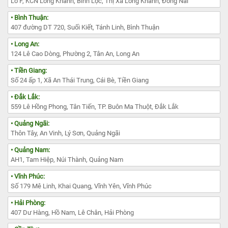
Lô F, KCN Long Khánh, Bình Lộc, Thị Xã Long Khánh, Đồng Nai
• Bình Thuận:
407 đường DT 720, Suối Kiết, Tánh Linh, Bình Thuận
• Long An:
124 Lê Cao Dòng, Phường 2, Tân An, Long An
• Tiền Giang:
Số 24 ấp 1, Xã An Thái Trung, Cái Bè, Tiền Giang
• Đắk Lắk:
559 Lê Hồng Phong, Tân Tiến, TP. Buôn Ma Thuột, Đắk Lắk
• Quảng Ngãi:
Thôn Tây, An Vinh, Lý Sơn, Quảng Ngãi
• Quảng Nam:
AH1, Tam Hiệp, Núi Thành, Quảng Nam
• Vĩnh Phúc:
Số 179 Mê Linh, Khai Quang, Vĩnh Yên, Vĩnh Phúc
• Hải Phòng:
407 Dư Hàng, Hồ Nam, Lê Chân, Hải Phòng