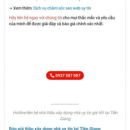
➜
Xem thêm:
Dịch vụ chăm sóc seo web uy tín
Hãy liên hệ ngay với chúng tôi
cho mọi thắc mắc và yêu cầu
của mình để được giải đáp và báo giá chính xác nhất.
HOTLINE TƯ VẤN BÁO GIÁ
CHO MỌI YÊU CẦU
0937 587 087
........................
Hotline liên hệ nhà thầu xây dựng nhà uy tín giá tốt tại Tiền
Giang
Báo giá thầu xây dựng nhà uy tín tại Tiền Giang