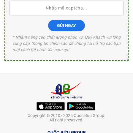
GỬI NGAY
* Nhằm nâng cao chất lượng phục vụ, Quý Khách vui lòng
cung cấp thông tin chính xác để chúng tôi hỗ trợ các bạn
một cách tốt nhất. Xin cám ơn!
Copyright © 2010 - 2026 Quoc Buu Group.
All rights reserved.
QUỐC BỬU GROUP