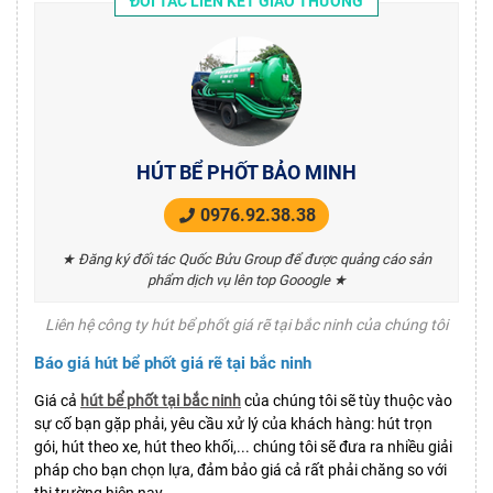
ĐỐI TÁC LIÊN KẾT GIAO THƯƠNG
HÚT BỂ PHỐT BẢO MINH
0976.92.38.38
★ Đăng ký đối tác Quốc Bửu Group để được quảng cáo sản
phẩm dịch vụ lên top Gooogle ★
Liên hệ công ty hút bể phốt giá rẽ tại bắc ninh của chúng tôi
Báo giá hút bể phốt giá rẽ tại bắc ninh
Giá cả
hút bể phốt tại bắc ninh
của chúng tôi sẽ tùy thuộc vào
sự cố bạn gặp phải, yêu cầu xử lý của khách hàng: hút trọn
gói, hút theo xe, hút theo khối,... chúng tôi sẽ đưa ra nhiều giải
pháp cho bạn chọn lựa, đảm bảo giá cả rất phải chăng so với
thị trường hiện nay.