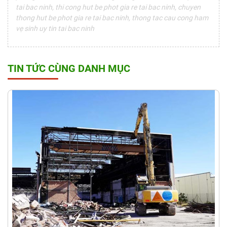
tai bac ninh, thi cong hut be phot gia re tai bac ninh, chuyen
thong hut be phot gia re tai bac ninh, thong tac cau cong ham
vẹ sinh uy tin tai bac ninh
TIN TỨC CÙNG DANH MỤC