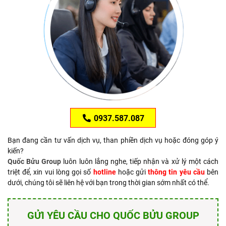
0937.587.087
Bạn đang cần tư vấn dịch vụ, than phiền dịch vụ hoặc đóng góp ý
kiến?
Quốc Bửu Group
luôn luôn lắng nghe, tiếp nhận và xử lý một cách
triệt để, xin vui lòng gọi số
hotline
hoặc gửi
thông tin yêu cầu
bên
dưới, chúng tôi sẽ liên hệ với bạn trong thời gian sớm nhất có thể.
GỬI YÊU CẦU CHO QUỐC BỬU GROUP