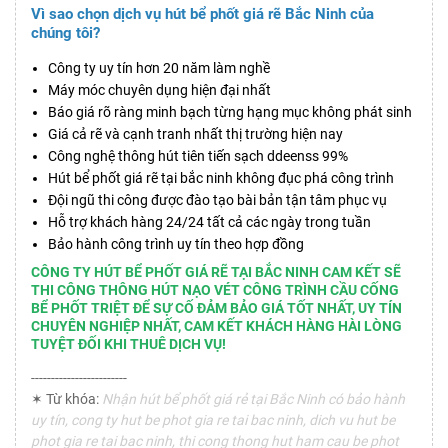
Vì sao chọn dịch vụ hút bể phốt giá rẽ Bắc Ninh của
chúng tôi?
Công ty uy tín hơn 20 năm làm nghề
Máy móc chuyên dụng hiện đại nhất
Báo giá rõ ràng minh bạch từng hạng mục không phát sinh
Giá cả rẽ và cạnh tranh nhất thị trường hiện nay
Công nghệ thông hút tiên tiến sạch ddeenss 99%
Hút bể phốt giá rẽ tại bắc ninh không đục phá công trình
Đội ngũ thi công được đào tạo bài bản tận tâm phục vụ
Hỗ trợ khách hàng 24/24 tất cả các ngày trong tuần
Bảo hành công trình uy tín theo hợp đồng
CÔNG TY HÚT BỂ PHỐT GIÁ RẼ TẠI BẮC NINH CAM KẾT SẼ
THI CÔNG THÔNG HÚT NẠO VÉT CÔNG TRÌNH CẦU CỐNG
BỂ PHỐT TRIỆT ĐỂ SỰ CỐ ĐẢM BẢO GIÁ TỐT NHẤT, UY TÍN
CHUYÊN NGHIỆP NHẤT, CAM KẾT KHÁCH HÀNG HÀI LÒNG
TUYỆT ĐỐI KHI THUÊ DỊCH VỤ!
------------------------
✶ Từ khóa:
Nhận hút bể phốt giá rẻ tại Bắc Ninh có bảo hành
uy tín, cong ty hut be phot gia re tai bac ninh, dich vu hut be
phot gia re tai bac ninh, thi cong thong hut ham cau be phot