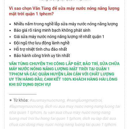
Vì sao chọn Văn Tùng để sửa máy nước nóng năng lượng
mặt trời quận 1 tphcm?
Nhiều năm trong nghề lắp sửa máy nước nóng năng lượng
Báo giá rõ ràng minh bạch không phát sinh
Giá sửa máy nước nóng năng lượng rẽ nhất quận 1
Đội ngũ thợ lưu động lành nghề
Hỗ trợ nhiệt tình chu đáo nhất
Bảo hành công trình uy tín nhất
VĂN TÙNG CHUYÊN THI CÔNG LẮP ĐẶT, BẢO TRÌ, SỬA CHỮA
MÁY NƯỚC NÓNG NĂNG LƯỢNG MẶT TRỜI TẠI QUẬN 1
TPHCM VÀ CÁC QUẬN HUYỆN LÂN CẬN VỚI CHẤT LƯỢNG
UY TÍN HÀNG ĐẦU, CAM KẾT 100% KHÁCH HÀNG HÀI LÒNG
KHI SỬ DỤNG DỊCH VỤ!
------------------------
✶ Từ khóa:
#suamaynuocnong, #nangluongmattroi,
#lapmaynuocnong, dich vu sua may nuoc nong nang luong tai
nha quan 1 tphcm, tu van sua chua may nuoc nong nang
luong mat troi hu hong tai quan 1 tphcm, dich vu lap dat sua
chua cac dong may nuoc nong nang luong tai quan 1 tphcm