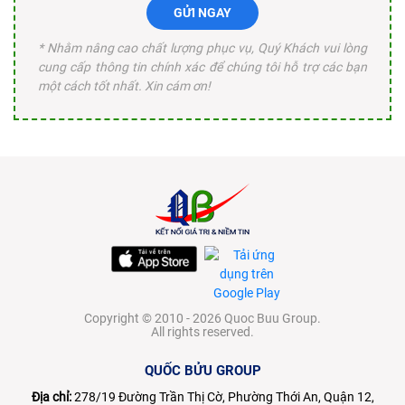
GỬI NGAY
* Nhằm nâng cao chất lượng phục vụ, Quý Khách vui lòng
cung cấp thông tin chính xác để chúng tôi hỗ trợ các bạn
một cách tốt nhất. Xin cám ơn!
Copyright © 2010 - 2026 Quoc Buu Group.
All rights reserved.
QUỐC BỬU GROUP
Địa chỉ:
278/19 Đường Trần Thị Cờ, Phường Thới An, Quận 12,