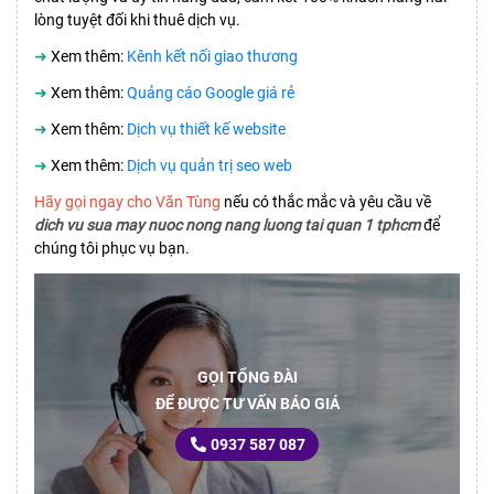
lòng tuyệt đối khi thuê dịch vụ.
➜
Xem thêm:
Kênh kết nối giao thương
➜
Xem thêm:
Quảng cáo Google giá rẻ
➜
Xem thêm:
Dịch vụ thiết kế website
➜
Xem thêm:
Dịch vụ quản trị seo web
Hãy gọi ngay cho Văn Tùng
nếu có thắc mắc và yêu cầu về
dich vu sua may nuoc nong nang luong tai quan 1 tphcm
để
chúng tôi phục vụ bạn.
GỌI TỔNG ĐÀI
ĐỂ ĐƯỢC TƯ VẤN BÁO GIÁ
0937 587 087