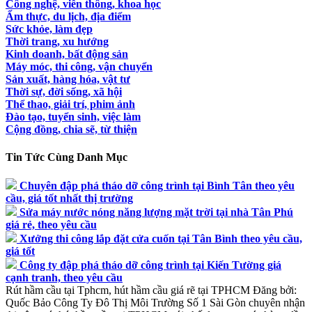
Công nghệ, viễn thông, khoa học
Ẩm thực, du lịch, địa điểm
Sức khỏe, làm đẹp
Thời trang, xu hướng
Kinh doanh, bất động sản
Máy móc, thi công, vận chuyển
Sản xuất, hàng hóa, vật tư
Thời sự, đời sống, xã hội
Thể thao, giải trí, phim ảnh
Đào tạo, tuyển sinh, việc làm
Cộng đồng, chia sẽ, từ thiện
Tin Tức Cùng Danh Mục
Chuyên đập phá tháo dỡ công trình tại Bình Tân theo yêu
cầu, giá tốt nhất thị trường
Sửa máy nước nóng năng lượng mặt trời tại nhà Tân Phú
giá rẻ, theo yêu cầu
Xưởng thi công lắp đặt cửa cuốn tại Tân Bình theo yêu cầu,
giá tốt
Công ty đập phá tháo dỡ công trình tại Kiến Tường giá
cạnh tranh, theo yêu cầu
Rút hầm cầu tại Tphcm, hút hầm cầu giá rẽ tại TPHCM
Đăng bởi:
Quốc Bảo
Công Ty Đô Thị Môi Trường Số 1 Sài Gòn chuyên nhận