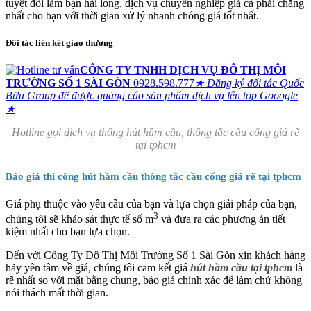
tuyệt đối làm bạn hài lòng, dịch vụ chuyên nghiệp giá cả phải chăng
nhất cho bạn với thời gian xử lý nhanh chóng giá tốt nhất.
Đối tác liên kết giao thương
CÔNG TY TNHH DỊCH VỤ ĐÔ THỊ MÔI
TRƯỜNG SỐ 1 SÀI GÒN
0928.598.777
★ Đăng ký đối tác Quốc
Bửu Group để được quảng cáo sản phẩm dịch vụ lên top Gooogle
★
Hotline gọi dịch vụ thông hút hầm cầu, thông tắc cầu cống giá rẽ
tại tphcm
Báo giá thi công hút hầm cầu thông tắc cầu cống giá rẽ tại tphcm
Giá phụ thuộc vào yêu cầu của bạn và lựa chọn giải pháp của bạn,
3
chúng tôi sẽ khảo sát thực tế số m
và đưa ra các phương án tiết
kiệm nhất cho bạn lựa chọn.
Đến với Công Ty Đô Thị Môi Trường Số 1 Sài Gòn xin khách hàng
hãy yên tâm về giá, chúng tôi cam kết giá
hút hầm cầu tại tphcm
là
rẽ nhất so với mặt bằng chung, báo giá chính xác để làm chứ không
nói thách mất thời gian.