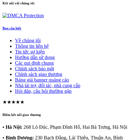
Kết nối với chúng tôi
Bạn cần biết
Về chúng tôi
Thông tin liên hệ
Tin tức sự kiện
Hướng dẫn sử dụng
Các qui định chung
Chính sách bảo mật
Chính sách giao thương
Bảng giá banner quảng cáo
Nhà tài trợ, đối tác, nhà cung cấp
Hỏi đáp, câu hỏi thường gặp
★★★★★
Điểm kết nối giao thương
• Hà Nội:
268 Lò Đúc, Phạm Đình Hổ, Hai Bà Trưng, Hà Nội
• Bình Dương:
230 Bạch Đằng, Lái Thiêu, Thuận An, Bình