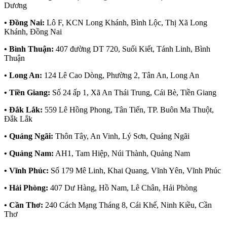
Dương
• Đồng Nai:
Lô F, KCN Long Khánh, Bình Lộc, Thị Xã Long
Khánh, Đồng Nai
• Bình Thuận:
407 đường DT 720, Suối Kiết, Tánh Linh, Bình
Thuận
• Long An:
124 Lê Cao Dòng, Phường 2, Tân An, Long An
• Tiền Giang:
Số 24 ấp 1, Xã An Thái Trung, Cái Bè, Tiền Giang
• Đắk Lắk:
559 Lê Hồng Phong, Tân Tiến, TP. Buôn Ma Thuột,
Đắk Lắk
• Quảng Ngãi:
Thôn Tây, An Vinh, Lý Sơn, Quảng Ngãi
• Quảng Nam:
AH1, Tam Hiệp, Núi Thành, Quảng Nam
• Vĩnh Phúc:
Số 179 Mê Linh, Khai Quang, Vĩnh Yên, Vĩnh Phúc
• Hải Phòng:
407 Dư Hàng, Hồ Nam, Lê Chân, Hải Phòng
• Cần Thơ:
240 Cách Mạng Tháng 8, Cái Khế, Ninh Kiều, Cần
Thơ