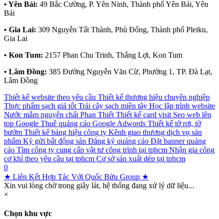
• Yên Bái:
49 Bắc Cường, P. Yên Ninh, Thành phố Yên Bái, Yên
Bái
• Gia Lai:
309 Nguyễn Tất Thành, Phù Đổng, Thành phố Pleiku,
Gia Lai
• Kon Tum:
2157 Phan Chu Trinh, Thắng Lợi, Kon Tum
• Lâm Đồng:
385 Đường Nguyễn Văn Cừ, Phường 1, TP. Đà Lạt,
Lâm Đồng
Thiết kế website theo yêu cầu
Thiết kế thương hiệu chuyên nghiệp
Thực phẩm sạch giá tốt
Trái cây sạch miền tây
Học lập trình website
Nước mắm nguyên chất Phan Thiết
Thiết kế card visit
Seo web lên
top Google
Thuê quảng cáo Google Adwords
Thiết kế tờ rơi, tờ
bướm
Thiết kế bảng hiệu công ty
Kênh giao thương dịch vụ sản
phẩm
Ký gửi bất động sản
Đăng ký quảng cáo
Đặt banner quảng
cáo
Tìm công ty cung cấp vật tư công trình tại tphcm
Nhận gia công
cơ khí theo yêu cầu tại tphcm
Cơ sở sản xuất dép tại tphcm
0
★ Liên Kết Hợp Tác Với Quốc Bửu Group ★
Xin vui lòng chờ trong giây lát, hệ thống đang xử lý dữ liệu...
×
Chọn khu vực