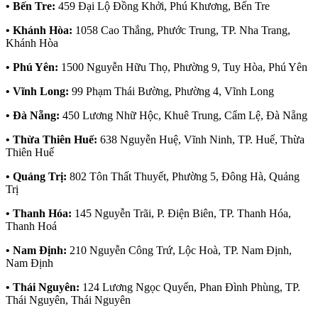
• Bến Tre:
459 Đại Lộ Đồng Khởi, Phú Khương, Bến Tre
• Khánh Hòa:
1058 Cao Thắng, Phước Trung, TP. Nha Trang,
Khánh Hòa
• Phú Yên:
1500 Nguyễn Hữu Thọ, Phường 9, Tuy Hòa, Phú Yên
• Vĩnh Long:
99 Phạm Thái Bường, Phường 4, Vĩnh Long
• Đà Nẵng:
450 Lương Nhữ Hộc, Khuê Trung, Cẩm Lệ, Đà Nẵng
• Thừa Thiên Huế:
638 Nguyễn Huệ, Vĩnh Ninh, TP. Huế, Thừa
Thiên Huế
• Quảng Trị:
802 Tôn Thất Thuyết, Phường 5, Đông Hà, Quảng
Trị
• Thanh Hóa:
145 Nguyễn Trãi, P. Điện Biên, TP. Thanh Hóa,
Thanh Hoá
• Nam Định:
210 Nguyễn Công Trứ, Lộc Hoà, TP. Nam Định,
Nam Định
• Thái Nguyên:
124 Lương Ngọc Quyến, Phan Đình Phùng, TP.
Thái Nguyên, Thái Nguyên