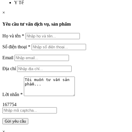
Y Tế
×
Yêu cầu tư vấn dịch vụ, sản phẩm
Họ và tên
*
Số điện thoại
*
Email
Địa chỉ
Lời nhắn
*
167754
Gửi yêu cầu
×