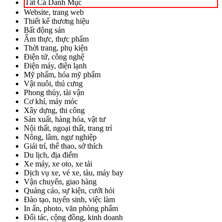
Tất Cả Danh Mục
Website, trang web
Thiết kế thương hiệu
Bất động sản
Ẩm thực, thực phẩm
Thời trang, phụ kiện
Điện tử, công nghệ
Điện máy, điện lạnh
Mỹ phẩm, hóa mỹ phẩm
Vật nuôi, thú cưng
Phong thủy, tài vận
Cơ khí, máy móc
Xây dựng, thi công
Sản xuất, hàng hóa, vật tư
Nội thất, ngoại thất, trang trí
Nông, lâm, ngư nghiệp
Giải trí, thể thao, sở thích
Du lịch, địa điểm
Xe máy, xe oto, xe tải
Dịch vụ xe, vé xe, tàu, máy bay
Vận chuyển, giao hàng
Quảng cáo, sự kiện, cưới hỏi
Đào tạo, tuyển sinh, việc làm
In ấn, photo, văn phòng phẩm
Đối tác, cộng đồng, kinh doanh