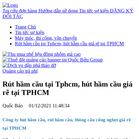
Tra cứu đơn hàng
Hướng dẫn sử dụng
Tin tức sự kiện
ĐĂNG KÝ
ĐỐI TÁC
Trang Chủ
Tin tức sự kiện
Máy móc, thi công, vận chuyển
Rút hầm cầu tại Tphcm, hút hầm cầu giá rẽ tại TPHCM
Quảng cáo trả phí
Rút hầm cầu tại Tphcm, hút hầm cầu giá
rẽ tại TPHCM
Quốc Bảo
01/12/2021 11:48:34
Công ty hút hầm cầu, rút hầm cầu, thông cầu cống nghẹt giá rẽ
tại TPHCM