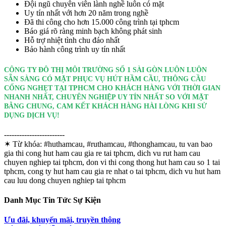
Đội ngũ chuyên viên lành nghề luôn có mặt
Uy tín nhất với hơn 20 năm trong nghề
Đã thi công cho hơn 15.000 công trình tại tphcm
Báo giá rõ ràng minh bạch không phát sinh
Hỗ trợ nhiệt tình chu đáo nhất
Bảo hành công trình uy tín nhất
CÔNG TY ĐÔ THỊ MÔI TRƯỜNG SỐ 1 SÀI GÒN LUÔN LUÔN
SẴN SÀNG CÓ MẶT PHỤC VỤ HÚT HẦM CẦU, THÔNG CẦU
CỐNG NGHẸT TẠI TPHCM CHO KHÁCH HÀNG VỚI THỜI GIAN
NHANH NHẤT, CHUYÊN NGHIỆP UY TÍN NHẤT SO VỚI MẶT
BẰNG CHUNG, CAM KẾT KHÁCH HÀNG HÀI LÒNG KHI SỬ
DỤNG DỊCH VỤ!
------------------------
✶ Từ khóa:
#huthamcau, #ruthamcau, #thonghamcau, tu van bao
gia thi cong hut ham cau gia re tai tphcm, dich vu rut ham cau
chuyen nghiep tai tphcm, don vi thi cong thong hut ham cau so 1 tai
tphcm, cong ty hut ham cau gia re nhat o tai tphcm, dich vu hut ham
cau luu dong chuyen nghiep tai tphcm
Danh Mục Tin Tức Sự Kiện
Ưu đãi, khuyến mãi, truyền thông