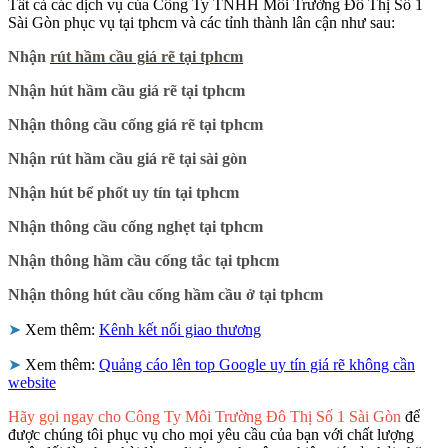
Tất cả các dịch vụ của Công Ty TNHH Môi Trường Đô Thị Số 1
Sài Gòn phục vụ tại tphcm và các tỉnh thành lân cận như sau:
Nhận
rút hầm cầu giá rẽ tại tphcm
Nhận hút hầm cầu giá rẽ tại tphcm
Nhận thông cầu cống giá rẽ tại tphcm
Nhận rút hầm cầu giá rẽ tại sài gòn
Nhận hút bể phốt uy tín tại tphcm
Nhận thông cầu cống nghẹt tại tphcm
Nhận thông hầm cầu cống tắc tại tphcm
Nhận thông hút cầu cống hầm cầu ở tại tphcm
➤
Xem thêm:
Kênh kết nối giao thương
➤
Xem thêm:
Quảng cáo lên top Google uy tín giá rẽ không cần
website
Hãy gọi ngay cho Công Ty Môi Trường Đô Thị Số 1 Sài Gòn
để
được chúng tôi phục vụ cho mọi yêu cầu của bạn với chất lượng