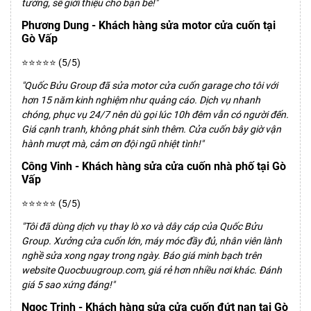
tưởng, sẽ giới thiệu cho bạn bè!"
Phương Dung - Khách hàng sửa motor cửa cuốn tại
Gò Vấp
⭐⭐⭐⭐⭐ (5/5)
"Quốc Bửu Group đã sửa motor cửa cuốn garage cho tôi với
hơn 15 năm kinh nghiệm như quảng cáo. Dịch vụ nhanh
chóng, phục vụ 24/7 nên dù gọi lúc 10h đêm vẫn có người đến.
Giá cạnh tranh, không phát sinh thêm. Cửa cuốn bây giờ vận
hành mượt mà, cảm ơn đội ngũ nhiệt tình!"
Công Vinh - Khách hàng sửa cửa cuốn nhà phố tại Gò
Vấp
⭐⭐⭐⭐⭐ (5/5)
"Tôi đã dùng dịch vụ thay lò xo và dây cáp của Quốc Bửu
Group. Xưởng cửa cuốn lớn, máy móc đầy đủ, nhân viên lành
nghề sửa xong ngay trong ngày. Báo giá minh bạch trên
website Quocbuugroup.com, giá rẻ hơn nhiều nơi khác. Đánh
giá 5 sao xứng đáng!"
Ngọc Trinh - Khách hàng sửa cửa cuốn đứt nan tại Gò