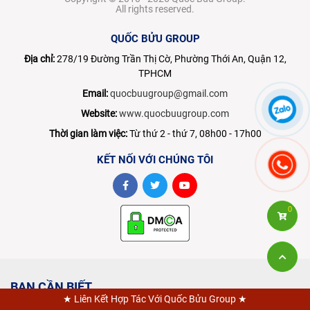
All rights reserved.
QUỐC BỬU GROUP
Địa chỉ:
278/19 Đường Trần Thị Cờ, Phường Thới An, Quận 12,
TPHCM
Email:
quocbuugroup@gmail.com
Website:
www.quocbuugroup.com
Thời gian làm việc:
Từ thứ 2 - thứ 7, 08h00 - 17h00
KẾT NỐI VỚI CHÚNG TÔI
0
BẠN CẦN BIẾT
★ Liên Kết Hợp Tác Với Quốc Bửu Group ★