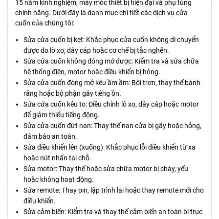
15 năm kinh nghiệm, máy móc thiết bị hiện đại và phụ tùng
chính hãng. Dưới đây là danh mục chi tiết các dịch vụ cửa
cuốn của chúng tôi:
Sửa cửa cuốn bị kẹt: Khắc phục cửa cuốn không di chuyển
được do lò xo, dây cáp hoặc cơ chế bị tắc nghẽn.
Sửa cửa cuốn không đóng mở được: Kiểm tra và sửa chữa
hệ thống điện, motor hoặc điều khiển bị hỏng.
Sửa cửa cuốn đóng mở kêu ầm ầm: Bôi trơn, thay thế bánh
răng hoặc bộ phận gây tiếng ồn.
Sửa cửa cuốn kêu to: Điều chỉnh lò xo, dây cáp hoặc motor
để giảm thiểu tiếng động.
Sửa cửa cuốn đứt nan: Thay thế nan cửa bị gãy hoặc hỏng,
đảm bảo an toàn.
Sửa điều khiển lên (xuống): Khắc phục lỗi điều khiển từ xa
hoặc nút nhấn tại chỗ.
Sửa motor: Thay thế hoặc sửa chữa motor bị cháy, yếu
hoặc không hoạt động.
Sửa remote: Thay pin, lập trình lại hoặc thay remote mới cho
điều khiển.
Sửa cảm biến: Kiểm tra và thay thế cảm biến an toàn bị trục