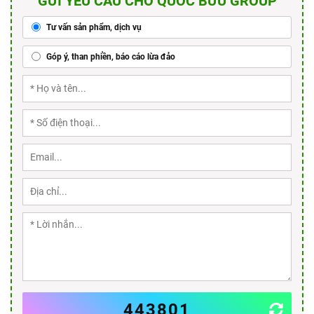
GỬI YÊU CẦU CHO QUỐC BỬU GROUP
Tư vấn sản phẩm, dịch vụ
Góp ý, than phiền, báo cáo lừa đảo
443801