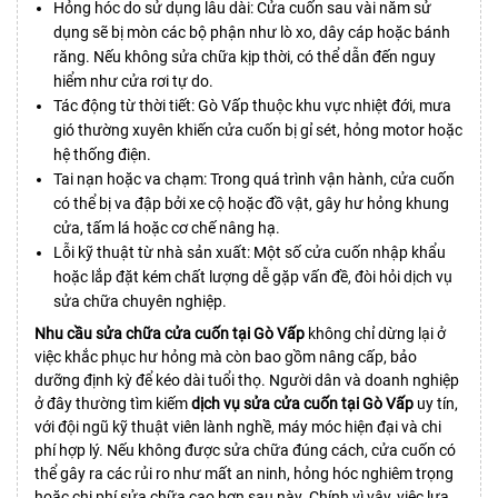
Hỏng hóc do sử dụng lâu dài: Cửa cuốn sau vài năm sử
dụng sẽ bị mòn các bộ phận như lò xo, dây cáp hoặc bánh
răng. Nếu không sửa chữa kịp thời, có thể dẫn đến nguy
hiểm như cửa rơi tự do.
Tác động từ thời tiết: Gò Vấp thuộc khu vực nhiệt đới, mưa
gió thường xuyên khiến cửa cuốn bị gỉ sét, hỏng motor hoặc
hệ thống điện.
Tai nạn hoặc va chạm: Trong quá trình vận hành, cửa cuốn
có thể bị va đập bởi xe cộ hoặc đồ vật, gây hư hỏng khung
cửa, tấm lá hoặc cơ chế nâng hạ.
Lỗi kỹ thuật từ nhà sản xuất: Một số cửa cuốn nhập khẩu
hoặc lắp đặt kém chất lượng dễ gặp vấn đề, đòi hỏi dịch vụ
sửa chữa chuyên nghiệp.
Nhu cầu sửa chữa cửa cuốn tại Gò Vấp
không chỉ dừng lại ở
việc khắc phục hư hỏng mà còn bao gồm nâng cấp, bảo
dưỡng định kỳ để kéo dài tuổi thọ. Người dân và doanh nghiệp
ở đây thường tìm kiếm
dịch vụ sửa cửa cuốn tại Gò Vấp
uy tín,
với đội ngũ kỹ thuật viên lành nghề, máy móc hiện đại và chi
phí hợp lý. Nếu không được sửa chữa đúng cách, cửa cuốn có
thể gây ra các rủi ro như mất an ninh, hỏng hóc nghiêm trọng
hoặc chi phí sửa chữa cao hơn sau này. Chính vì vậy, việc lựa