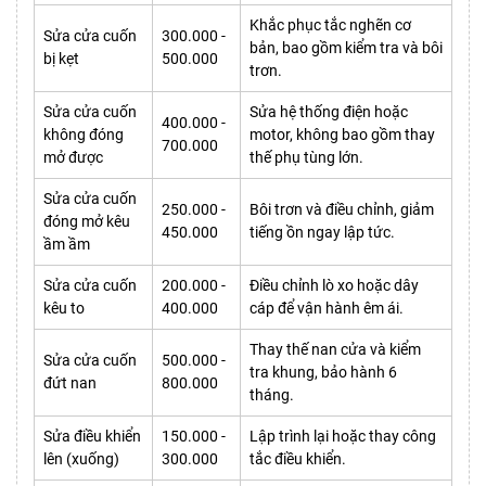
Khắc phục tắc nghẽn cơ
Sửa cửa cuốn
300.000 -
bản, bao gồm kiểm tra và bôi
bị kẹt
500.000
trơn.
Sửa cửa cuốn
Sửa hệ thống điện hoặc
400.000 -
không đóng
motor, không bao gồm thay
700.000
mở được
thế phụ tùng lớn.
Sửa cửa cuốn
250.000 -
Bôi trơn và điều chỉnh, giảm
đóng mở kêu
450.000
tiếng ồn ngay lập tức.
ầm ầm
Sửa cửa cuốn
200.000 -
Điều chỉnh lò xo hoặc dây
kêu to
400.000
cáp để vận hành êm ái.
Thay thế nan cửa và kiểm
Sửa cửa cuốn
500.000 -
tra khung, bảo hành 6
đứt nan
800.000
tháng.
Sửa điều khiển
150.000 -
Lập trình lại hoặc thay công
lên (xuống)
300.000
tắc điều khiển.