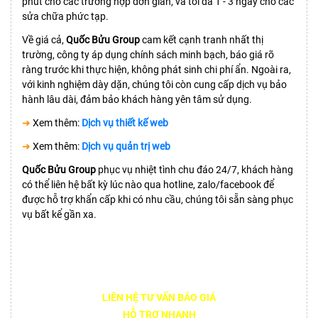
phút cho các trường hợp đơn giản, và tối đa 1 - 3 ngày cho các
sửa chữa phức tạp.
Về giá cả,
Quốc Bửu Group
cam kết cạnh tranh nhất thị
trường, công ty áp dụng chính sách minh bạch, báo giá rõ
ràng trước khi thực hiện, không phát sinh chi phí ẩn. Ngoài ra,
với kinh nghiệm dày dặn, chúng tôi còn cung cấp dịch vụ bảo
hành lâu dài, đảm bảo khách hàng yên tâm sử dụng.
➜
Xem thêm:
Dịch vụ thiết kế web
➜
Xem thêm:
Dịch vụ quản trị web
Quốc Bửu Group
phục vụ nhiệt tình chu đáo 24/7, khách hàng
có thể liên hệ bất kỳ lúc nào qua hotline, zalo/facebook để
được hỗ trợ khẩn cấp khi có nhu cầu, chúng tôi sẵn sàng phục
vụ bất kể gần xa.
LIÊN HỆ TƯ VẤN BÁO GIÁ
HỖ TRỢ NHANH