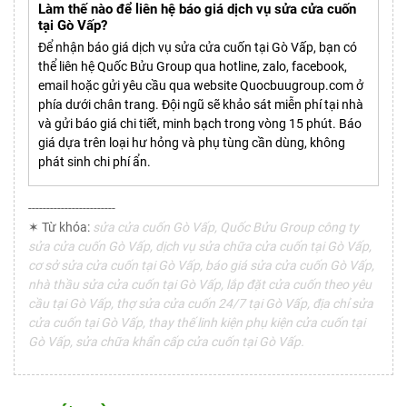
Làm thế nào để liên hệ báo giá dịch vụ sửa cửa cuốn
tại Gò Vấp?
Để nhận báo giá dịch vụ sửa cửa cuốn tại Gò Vấp, bạn có
thể liên hệ Quốc Bửu Group qua hotline, zalo, facebook,
email hoặc gửi yêu cầu qua website Quocbuugroup.com ở
phía dưới chân trang. Đội ngũ sẽ khảo sát miễn phí tại nhà
và gửi báo giá chi tiết, minh bạch trong vòng 15 phút. Báo
giá dựa trên loại hư hỏng và phụ tùng cần dùng, không
phát sinh chi phí ẩn.
------------------------
✶ Từ khóa:
sửa cửa cuốn Gò Vấp, Quốc Bửu Group công ty
sửa cửa cuốn Gò Vấp, dịch vụ sửa chữa cửa cuốn tại Gò Vấp,
cơ sở sửa cửa cuốn tại Gò Vấp, báo giá sửa cửa cuốn Gò Vấp,
nhà thầu sửa cửa cuốn tại Gò Vấp, lắp đặt cửa cuốn theo yêu
cầu tại Gò Vấp, thợ sửa cửa cuốn 24/7 tại Gò Vấp, địa chỉ sửa
cửa cuốn tại Gò Vấp, thay thế linh kiện phụ kiện cửa cuốn tại
Gò Vấp, sửa chữa khẩn cấp cửa cuốn tại Gò Vấp.