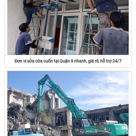
Đơn vị sửa cửa cuốn tại Quận 9 nhanh, giá rẽ, hỗ trợ 24/7