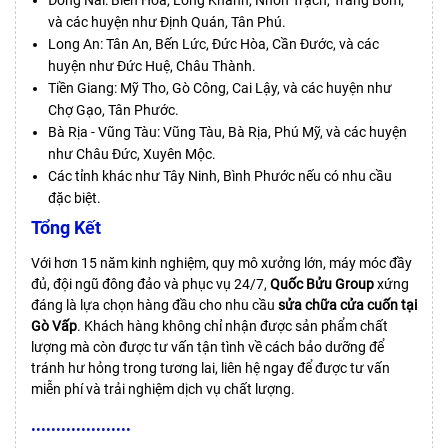
Đồng Nai: Biên Hòa, Long Khánh, Nhơn Trạch, Trảng Bom,
và các huyện như Định Quán, Tân Phú.
Long An: Tân An, Bến Lức, Đức Hòa, Cần Đước, và các
huyện như Đức Huệ, Châu Thành.
Tiền Giang: Mỹ Tho, Gò Công, Cai Lậy, và các huyện như
Chợ Gạo, Tân Phước.
Bà Rịa - Vũng Tàu: Vũng Tàu, Bà Rịa, Phú Mỹ, và các huyện
như Châu Đức, Xuyên Mộc.
Các tỉnh khác như Tây Ninh, Bình Phước nếu có nhu cầu
đặc biệt.
Tổng Kết
Với hơn 15 năm kinh nghiệm, quy mô xưởng lớn, máy móc đầy
đủ, đội ngũ đông đảo và phục vụ 24/7,
Quốc Bửu Group
xứng
đáng là lựa chọn hàng đầu cho nhu cầu
sửa chữa cửa cuốn tại
Gò Vấp
. Khách hàng không chỉ nhận được sản phẩm chất
lượng mà còn được tư vấn tận tình về cách bảo dưỡng để
tránh hư hỏng trong tương lai, liên hệ ngay để được tư vấn
miễn phí và trải nghiệm dịch vụ chất lượng.
••••••••••••••••••••