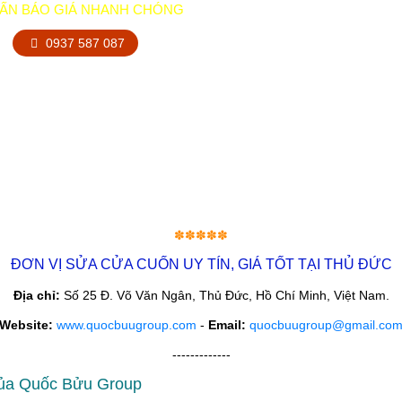
VẤN BÁO GIÁ NHANH CHÓNG
0937 587 087
✽✽✽✽✽
ĐƠN VỊ SỬA CỬA CUỐN UY TÍN, GIÁ TỐT TẠI THỦ ĐỨC
Địa chỉ:
Số 25 Đ. Võ Văn Ngân, Thủ Đức, Hồ Chí Minh, Việt Nam.
Website:
www.quocbuugroup.com
-
Email:
quocbuugroup@gmail.co
-------------
của Quốc Bửu Group