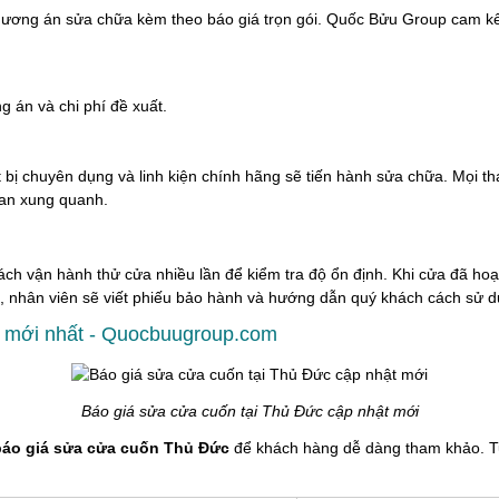
phương án sửa chữa kèm theo báo giá trọn gói. Quốc Bửu Group cam kế
g án và chi phí đề xuất.
t bị chuyên dụng và linh kiện chính hãng sẽ tiến hành sửa chữa. Mọi t
ian xung quanh.
ch vận hành thử cửa nhiều lần để kiểm tra độ ổn định. Khi cửa đã hoạ
g, nhân viên sẽ viết phiếu bảo hành và hướng dẫn quý khách cách sử dụ
c mới nhất - Quocbuugroup.com
Báo giá sửa cửa cuốn tại Thủ Đức cập nhật mới
báo giá sửa cửa cuốn Thủ Đức
để khách hàng dễ dàng tham khảo. Tuy