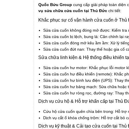
Quốc Bửu Group
cung cấp giải pháp toàn diện c
vụ sửa chữa cửa cuốn tại Thủ Đức
chi tiết:
Khắc phục sự cố vận hành cửa cuốn ở Thủ
Sửa cửa cuốn không đóng mở được: Kiểm tra n
Sửa cửa cuốn bị lệch, bung lá: Căn chỉnh lại r
Sửa cửa cuốn đóng mở kêu ầm ầm: Xử lý tiếng 
Sửa cửa cuốn đứt nan: Thay thế hoặc gia cố cá
Sửa chữa linh kiện & Hệ thống điều khiển t
Sửa cửa cuốn hư motor: Khắc phục lỗi motor kh
Sửa cửa cuốn hư điều khiển (remote): Khắc phụ
Sửa cửa cuốn hư bình lưu điện (UPS): Thay th
Sửa cửa cuốn hư bảng mạch: Sửa chữa hoặc th
Sửa cửa cuốn hư ròng rọc, đường ray: Thay th
Dịch vụ cứu hộ & Hỗ trợ khẩn cấp tại Thủ Đ
Cứu hộ cửa cuốn quên chìa bên trong: Hỗ trợ 
Dịch vụ cắt ổ khóa chống trộm: Hỗ trợ cắt bỏ 
Dịch vụ kỹ thuật & Cải tạo cửa cuốn tại Thủ