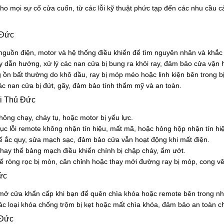
ho mọi sự cố cửa cuốn, từ các lỗi kỹ thuật phức tạp đến các nhu cầu cả
 Đức
guồn điện, motor và hệ thống điều khiển để tìm nguyên nhân và khắc
ay dẫn hướng, xử lý các nan cửa bị bung ra khỏi ray, đảm bảo cửa vận h
ồn bất thường do khô dầu, ray bị móp méo hoặc linh kiện bên trong bị
c nan cửa bị đứt, gãy, đảm bảo tính thẩm mỹ và an toàn.
ại Thủ Đức
ông chạy, cháy tụ, hoặc motor bị yếu lực.
c lỗi remote không nhận tín hiệu, mất mã, hoặc hỏng hộp nhận tín hi
ế ắc quy, sửa mạch sạc, đảm bảo cửa vẫn hoạt động khi mất điện.
ay thế bảng mạch điều khiển chính bị chập cháy, ẩm ướt.
ế ròng rọc bị mòn, căn chỉnh hoặc thay mới đường ray bị móp, cong v
ức
mở cửa khẩn cấp khi bạn để quên chìa khóa hoặc remote bên trong nh
các loại khóa chống trộm bị kẹt hoặc mất chìa khóa, đảm bảo an toàn c
 Đức