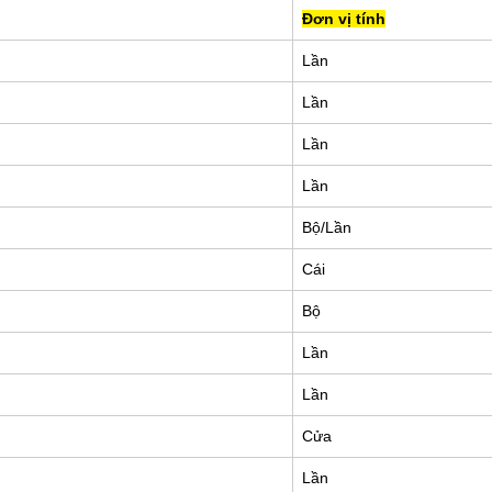
Đơn vị tính
Lần
Lần
Lần
Lần
Bộ/Lần
Cái
Bộ
Lần
Lần
Cửa
Lần