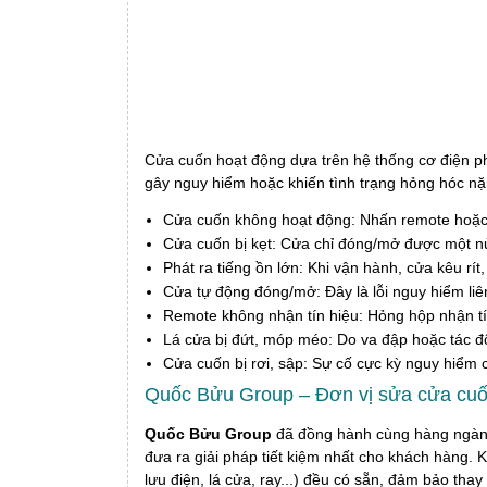
Cửa cuốn hoạt động dựa trên hệ thống cơ điện ph
gây nguy hiểm hoặc khiến tình trạng hỏng hóc nặ
Cửa cuốn không hoạt động: Nhấn remote hoặc
Cửa cuốn bị kẹt: Cửa chỉ đóng/mở được một nửa
Phát ra tiếng ồn lớn: Khi vận hành, cửa kêu rí
Cửa tự động đóng/mở: Đây là lỗi nguy hiểm li
Remote không nhận tín hiệu: Hỏng hộp nhận tí
Lá cửa bị đứt, móp méo: Do va đập hoặc tác độ
Cửa cuốn bị rơi, sập: Sự cố cực kỳ nguy hiểm 
Quốc Bửu Group – Đơn vị sửa cửa cuốn
Quốc Bửu Group
đã đồng hành cùng hàng ngàn h
đưa ra giải pháp tiết kiệm nhất cho khách hàng. K
lưu điện, lá cửa, ray...) đều có sẵn, đảm bảo tha