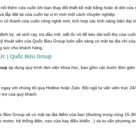
ối thêm cửa cuốn khi bạn thay đổi thiết kế mặt bằng hoặc di dời cửa sa
à lắp đặt lại cửa cuốn tại vị trí mới một cách chuyên nghiệp.
n cũ thành cửa cuốn công nghệ mới, tích hợp các tính năng hiện đại 
ịnh kỳ, vệ sinh ray, tra dầu mỡ, siết ốc vít để kéo dài tuổi thọ cửa cuố
 kỹ thuật viên của Quốc Bửu Group luôn sẵn sàng có mặt tại địa chỉ củ
ông sức cho khách hàng.
Đức | Quốc Bửu Group
oup
áp dụng quy trình làm việc khoa học, bao gồm các bước đơn giản
ngay với chúng tôi qua Hotline hoặc Zalo. Đội ngũ tư vấn viên trực 24/
 trợ của quý khách.
uốc Bửu Group sẽ có mặt tại địa điểm của bạn (thường trong vòng 15-30 
o motor, hệ thống điện, nan cửa hay điều khiển...) và tư vấn phương án