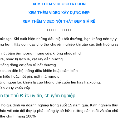
XEM THÊM VIDEO CỬA CUỐN
XEM THÊM VIDEO XÂY DỰNG ĐẸP
XEM THÊM VIDEO NỘI THẤT ĐẸP GIÁ RẼ
++++++++++++
ức tạp. Khi xuất hiện những dấu hiệu bất thường, bạn không nên tự ý
ng hơn. Hãy gọi ngay cho thợ chuyên nghiệp khi gặp các tình huống s
 nút bấm âm tường nhưng cửa không nhúc nhích.
, hoặc bị lệch lá, kẹt ray dẫn hướng.
t, tiếng động cơ gầm rú bất thường.
ên quan đến hệ thống điều khiển hoặc cảm biến.
n hiệu hoặc hết pin, mất mã remote.
ng ngoại lực khiến lá cửa không thể cuốn lên hay hạ xuống.
cần xử lý khẩn cấp.
 tại Thủ Đức uy tín, chuyên nghiệp
ộ gia đình và doanh nghiệp trong suốt 15 năm qua. Kinh nghiệm thực
hác với các đội thợ tự phát, công ty sở hữu xưởng sản xuất và sửa chữ
y thế chính hãng 100%.