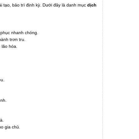
i tạo, bảo trì định kỳ. Dưới đây là danh mục
dịch
 phục nhanh chóng.
ành trơn tru.
 lão hóa.
ệu.
ênh.
à.
ho gia chủ.