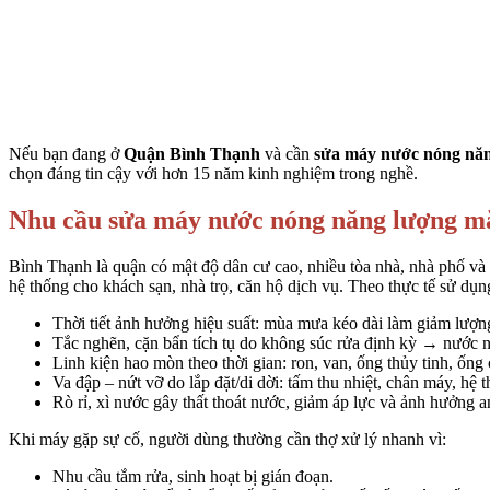
Nếu bạn đang ở
Quận Bình Thạnh
và cần
sửa máy nước nóng năn
chọn đáng tin cậy với hơn 15 năm kinh nghiệm trong nghề.
Nhu cầu sửa máy nước nóng năng lượng mặ
Bình Thạnh là quận có mật độ dân cư cao, nhiều tòa nhà, nhà phố và
hệ thống cho khách sạn, nhà trọ, căn hộ dịch vụ. Theo thực tế sử dụ
Thời tiết ảnh hưởng hiệu suất: mùa mưa kéo dài làm giảm lượng 
Tắc nghẽn, cặn bẩn tích tụ do không súc rửa định kỳ → nước 
Linh kiện hao mòn theo thời gian: ron, van, ống thủy tinh, ốn
Va đập – nứt vỡ do lắp đặt/di dời: tấm thu nhiệt, chân máy, h
Rò rỉ, xì nước gây thất thoát nước, giảm áp lực và ảnh hưởng a
Khi máy gặp sự cố, người dùng thường cần thợ xử lý nhanh vì:
Nhu cầu tắm rửa, sinh hoạt bị gián đoạn.