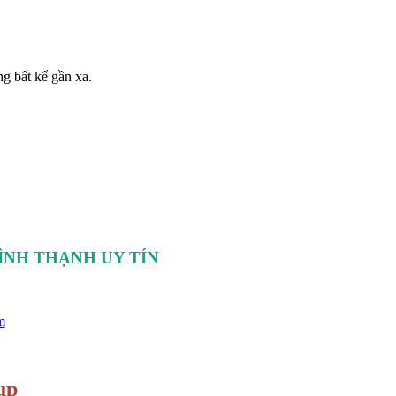
g bất kể gần xa.
ÌNH THẠNH UY TÍN
m
up