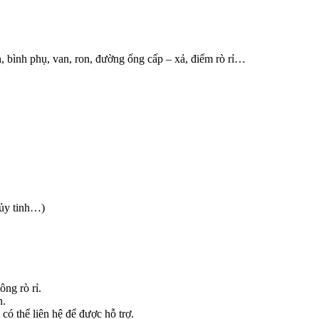
nh, bình phụ, van, ron, đường ống cấp – xả, điểm rò rỉ…
hủy tinh…)
ng rò rỉ.
n.
có thể liên hệ để được hỗ trợ.