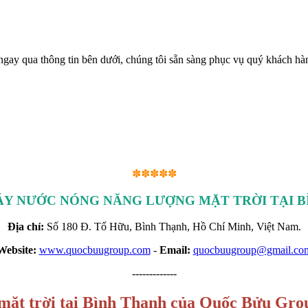
gay qua thông tin bên dưới, chúng tôi sẵn sàng phục vụ quý khách hàn
✽✽✽✽✽
Y NƯỚC NÓNG NĂNG LƯỢNG MẶT TRỜI TẠI B
Địa chỉ:
Số 180 Đ. Tố Hữu, Bình Thạnh, Hồ Chí Minh, Việt Nam.
Website:
www.quocbuugroup.com
-
Email:
quocbuugroup@gmail.co
-------------
mặt trời tại Bình Thạnh của Quốc Bửu Gro