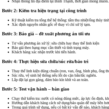
Nhận thông tin địa điểm tại Bình Thạnh, thời gian mong muốn.
Bước 2: Kiểm tra hiện trạng tại công trình
Kỹ thuật kiểm tra tổng thể hệ thống: tấm thu nhiệt/ống thủy ti
Xác định nguyên nhân gốc rễ thay vì chỉ xử lý tạm.
Bước 3: Báo giá – đề xuất phương án tối ưu
Tư vấn phương án xử lý: sửa chữa hay thay thế linh kiện
Báo giá theo hạng mục cần thiết và tình trạng máy.
Khách hàng xác nhận trước khi tiến hành.
Bước 4: Thực hiện sửa chữa/súc rửa/bảo trì
Thay thế linh kiện đúng chuẩn (ron, van, ống, bình phụ, ống t
Súc rửa, vệ sinh hệ thống nếu lỗi do cặn bẩn/tắc nghẽn.
Lắp đặt lại gọn gàng, đảm bảo kín khít và an toàn.
Bước 5: Test vận hành – bàn giao
Chạy thử kiểm tra: nước có nóng đúng mức, áp lực ổn định, khô
Hướng dẫn khách hàng cách sử dụng/bảo quản để máy bền hơ
Trong quá trình sử dụng, nếu có bất kỳ vấn đề nào, khách hàng 