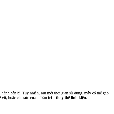
 hành bền bỉ. Tuy nhiên, sau một thời gian sử dụng, máy có thể gặp
ể vỡ
, hoặc cần
súc rửa – bảo trì – thay thế linh kiện
.