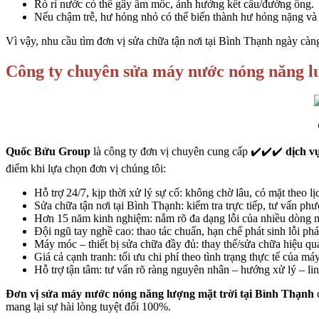
Rò rỉ nước có thể gây ẩm mốc, ảnh hưởng kết cấu/đường ống.
Nếu chậm trễ, hư hỏng nhỏ có thể biến thành hư hỏng nặng và 
Vì vậy, nhu cầu tìm đơn vị sửa chữa tận nơi tại Bình Thạnh ngày càn
Công ty chuyên sửa máy nước nóng năng lư
Quốc Bửu Group
là công ty đơn vị chuyên cung cấp ✔️✔️✔️
dịch v
điểm khi lựa chọn đơn vị chúng tôi:
Hỗ trợ 24/7, kịp thời xử lý sự cố: không chờ lâu, có mặt theo l
Sửa chữa tận nơi tại Bình Thạnh: kiểm tra trực tiếp, tư vấn phư
Hơn 15 năm kinh nghiệm: nắm rõ đa dạng lỗi của nhiều dòng 
Đội ngũ tay nghề cao: thao tác chuẩn, hạn chế phát sinh lỗi phá
Máy móc – thiết bị sửa chữa đầy đủ: thay thế/sửa chữa hiệu quả
Giá cả cạnh tranh: tối ưu chi phí theo tình trạng thực tế của máy
Hỗ trợ tận tâm: tư vấn rõ ràng nguyên nhân – hướng xử lý – lin
Đơn vị sửa máy nước nóng năng lượng mặt trời tại Bình Thạnh
c
mang lại sự hài lòng tuyệt đối 100%.