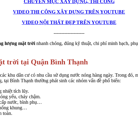
CHUYÊN MỤC XÂY DỰNG, THI CÔNG
VIDEO THI CÔNG XÂY DỰNG TRÊN YOUTUBE
VIDEO NỘI THẤT ĐẸP TRÊN YOUTUBE
--------------------
g lượng mặt trời
nhanh chóng, đúng kỹ thuật, chi phí minh bạch, phục 
t trời tại Quận Bình Thạnh
 các khu dân cư có nhu cầu sử dụng nước nóng hàng ngày. Trong đó, má
ng, tại Bình Thạnh thường phát sinh các nhóm vấn đề phổ biến:
nhiệt tích lũy.
nóng yếu, chảy chậm.
g cấp nước, bình phụ…
ệ thống khung…
n toàn.