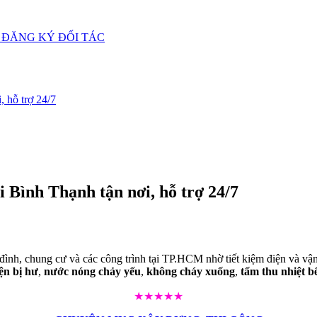
ĐĂNG KÝ ĐỐI TÁC
, hỗ trợ 24/7
 Bình Thạnh tận nơi, hỗ trợ 24/7
đình, chung cư và các công trình tại TP.HCM nhờ tiết kiệm điện và vận
ện bị hư
,
nước nóng chảy yếu
,
không cháy xuống
,
tấm thu nhiệt b
★★★★★