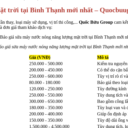
ặt trời tại Bình Thạnh mới nhất – Quocbu
 thay, loại máy sử dụng, vị trí thi công,...
Quốc Bửu Group
cam kế
là đơn giá tham khảo dịch vụ:
áo giá sửa máy nước nóng năng lượng mặt trời tại Bình Thạnh mới nh
Giá (VNĐ)
Mô tả
250.000 - 500.000
Kiểm tra nguyên n
200.000 - 450.000
Có thể do cặn bẩ
250.000 - 600.000
Tùy vị trí rò rỉ
80.000 - 180.000
Báo giá theo loạ
120.000 - 250.000
Tùy đường kính v
250.000 - 550.000
Tùy dung tích và
300.000 - 650.000
Bao gồm công lắp
180.000 - 350.000
Tùy loại van và 
200.000 - 400.000
Giúp ổn định áp
150.000 - 350.000
Tùy độ dài ống v
1.500.000 - 4.500.000
Tùy dung tích, l