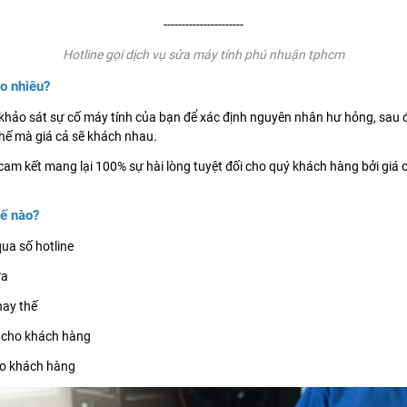
----------------------
Hotline gọi dịch vụ sửa máy tính phú nhuận tphcm
ao nhiêu?
à khảo sát sự cố máy tính của bạn để xác định nguyên nhân hư hỏng, sau 
thế mà giá cả sẽ khách nhau.
cam kết mang lại 100% sự hài lòng tuyệt đối cho quý khách hàng bởi giá
hế nào?
ua số hotline
ữa
hay thế
h cho khách hàng
ho khách hàng