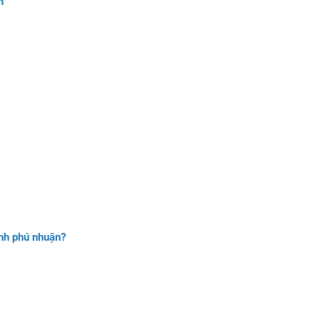
n
ính phú nhuận?