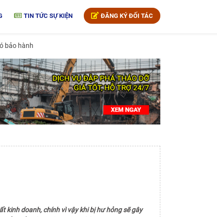
G
TIN TỨC SỰ KIỆN
ĐĂNG KÝ ĐỐI TÁC
 có bảo hành
 kinh doanh, chính vì vậy khi bị hư hỏng sẽ gây