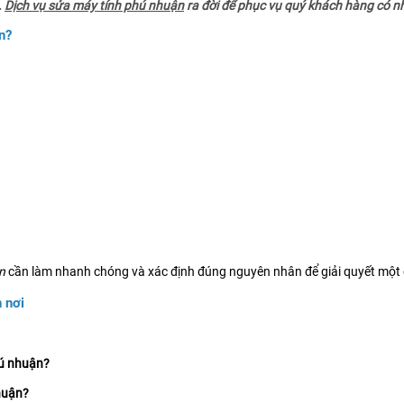
.
Dịch vụ sửa máy tính phú nhuận
ra đời để phục vụ quý khách hàng có nh
n?
n
cần làm nhanh chóng và xác định đúng nguyên nhân để giải quyết một cá
 nơi
hú nhuận?
nhuận?