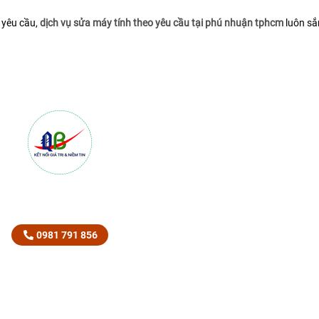
 yêu cầu,
dịch vụ sửa máy tính theo yêu cầu tại phú nhuận tphcm
luôn sắ
HOTLINE TƯ VẤN BÁO GIÁ
CHO MỌI YÊU CẦU
0981 791 856