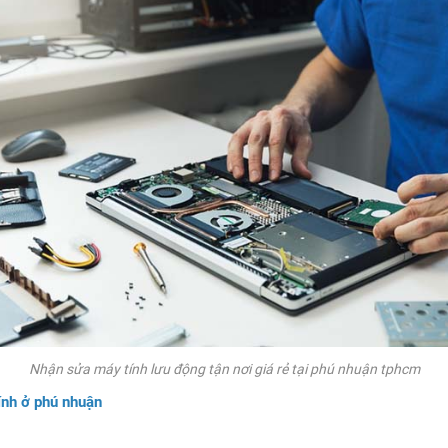
Nhận sửa máy tính lưu động tận nơi giá rẻ tại phú nhuận tphcm
ính ở phú nhuận