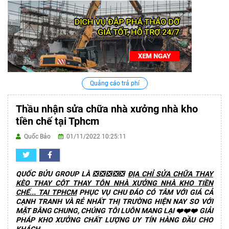
Quảng cáo trả phí
Thầu nhận sửa chữa nhà xưởng nhà kho
tiền chế tại Tphcm
Quốc Bảo
01/11/2022 10:25:11
QUỐC BỬU GROUP LÀ ❎❎❎❎❎
ĐỊA CHỈ SỬA CHỮA THAY
KÈO THAY CỘT THAY TÔN NHÀ XƯỞNG NHÀ KHO TIỀN
CHẾ... TẠI TPHCM
PHỤC VỤ CHU ĐÁO CÓ TÂM VỚI GIÁ CẢ
CẠNH TRANH VÀ RẺ NHẤT THỊ TRƯỜNG HIỆN NAY SO VỚI
MẶT BẰNG CHUNG, CHÚNG TÔI LUÔN MANG LẠI ❤️❤️❤️ GIẢI
PHÁP KHO XƯỞNG CHẤT LƯỢNG UY TÍN HÀNG ĐẦU CHO
KHÁCH.