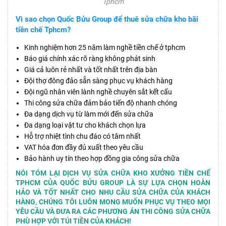
Tphcm
Vì sao chọn Quốc Bửu Group để thuê sửa chữa kho bãi
tiền chế Tphcm?
Kinh nghiệm hơn 25 năm làm nghề tiền chế ở tphcm
Báo giá chính xác rõ ràng không phát sinh
Giá cả luôn rẻ nhất và tốt nhất trên địa bàn
Đội thợ đông đảo sẵn sàng phục vụ khách hàng
Đội ngũ nhân viên lành nghề chuyên sắt kết cấu
Thi công sửa chữa đảm bảo tiến độ nhanh chóng
Đa dạng dịch vụ từ làm mới đến sửa chữa
Đa dạng loại vật tư cho khách chọn lựa
Hỗ trợ nhiệt tình chu đáo có tâm nhất
VAT hóa đơn đầy đủ xuất theo yêu cầu
Bảo hành uy tín theo hợp đồng gia công sửa chữa
NÓI TÓM LẠI DỊCH VỤ SỬA CHỮA KHO XƯỞNG TIỀN CHẾ
TPHCM CỦA QUỐC BỬU GROUP LÀ SỰ LỰA CHỌN HOÀN
HẢO VÀ TỐT NHẤT CHO NHU CẦU SỬA CHỮA CỦA KHÁCH
HÀNG, CHÚNG TÔI LUÔN MONG MUỐN PHỤC VỤ THEO MỌI
YÊU CẦU VÀ ĐƯA RA CÁC PHƯƠNG ÁN THI CÔNG SỬA CHỮA
PHÙ HỢP VỚI TÚI TIỀN CỦA KHÁCH!