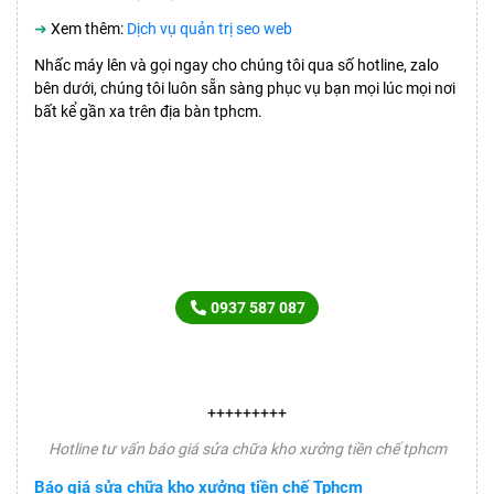
➜
Xem thêm:
Dịch vụ quản trị seo web
Nhấc máy lên và gọi ngay cho chúng tôi qua số hotline, zalo
bên dưới, chúng tôi luôn sẵn sàng phục vụ bạn mọi lúc mọi nơi
bất kể gần xa trên địa bàn tphcm.
HOTLINE TƯ VẤN BÁO GIÁ
CHO MỌI YÊU CẦU
0937 587 087
+++++++++
Hotline tư vấn báo giá sửa chữa kho xưởng tiền chế tphcm
Báo giá sửa chữa kho xưởng tiền chế Tphcm