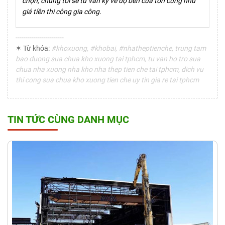
chọn, chúng tôi sẽ tư vấn kỹ về độ bền của tôn cũng như
giá tiền thi công gia công.
------------------------
✶ Từ khóa:
#khoxuong, #khobai, #nhatheptienche, trung tam
bao duong sua chua kho xuong tai tphcm, tu van ho tro sua
chua nha xuong nha kho nha thep tien che tai tphcm, dich vu
thi cong sua chua kho xuong tien che uy tin gia re tai tphcm
TIN TỨC CÙNG DANH MỤC