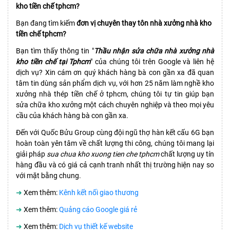
kho tiền chế tphcm?
Bạn đang tìm kiếm
đơn vị chuyên thay tôn nhà xưởng nhà kho
tiền chế tphcm?
Bạn tìm thấy thông tin "
Thầu nhận sửa chữa nhà xưởng nhà
kho tiền chế tại Tphcm
" của chúng tôi trên Google và liên hệ
dịch vụ? Xin cám ơn quý khách hàng bà con gần xa đã quan
tâm tin dùng sản phẩm dịch vụ, với hơn 25 năm làm nghề kho
xưởng nhà thép tiền chế ở tphcm, chúng tôi tự tin giúp bạn
sửa chữa kho xưởng một cách chuyên nghiệp và theo mọi yêu
cầu của khách hàng bà con gần xa.
Đến với Quốc Bửu Group cùng đội ngũ thợ hàn kết cấu 6G bạn
hoàn toàn yên tâm về chất lượng thi công, chúng tôi mang lại
giải pháp
sua chua kho xuong tien che tphcm
chất lượng uy tín
hàng đầu và có giá cả cạnh tranh nhất thị trường hiện nay so
với mặt bằng chung.
➜
Xem thêm:
Kênh kết nối giao thương
➜
Xem thêm:
Quảng cáo Google giá rẻ
➜
Xem thêm:
Dịch vụ thiết kế website