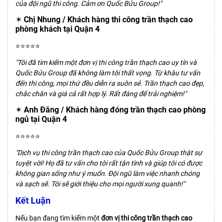
của đội ngũ thi công. Cảm ơn Quốc Bửu Group!"
✶ Chị Nhung / Khách hàng thi công trần thạch cao
phòng khách tại Quận 4
⭐️⭐️⭐️⭐️⭐️
"Tôi đã tìm kiếm một đơn vị thi công trần thạch cao uy tín và
Quốc Bửu Group đã không làm tôi thất vọng. Từ khâu tư vấn
đến thi công, mọi thứ đều diễn ra suôn sẻ. Trần thạch cao đẹp,
chắc chắn và giá cả rất hợp lý. Rất đáng để trải nghiệm!"
✶ Anh Đăng / Khách hàng đóng trần thạch cao phòng
ngủ tại Quận 4
⭐️⭐️⭐️⭐️⭐️
"Dịch vụ thi công trần thạch cao của Quốc Bửu Group thật sự
tuyệt vời! Họ đã tư vấn cho tôi rất tận tình và giúp tôi có được
không gian sống như ý muốn. Đội ngũ làm việc nhanh chóng
và sạch sẽ. Tôi sẽ giới thiệu cho mọi người xung quanh!"
Kết Luận
Nếu bạn đang tìm kiếm một
đơn vị
thi công trần thạch cao