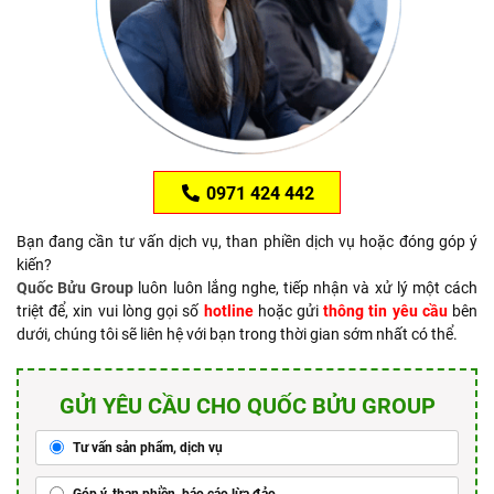
0971 424 442
Bạn đang cần tư vấn dịch vụ, than phiền dịch vụ hoặc đóng góp ý
kiến?
Quốc Bửu Group
luôn luôn lắng nghe, tiếp nhận và xử lý một cách
triệt để, xin vui lòng gọi số
hotline
hoặc gửi
thông tin yêu cầu
bên
dưới, chúng tôi sẽ liên hệ với bạn trong thời gian sớm nhất có thể.
GỬI YÊU CẦU CHO QUỐC BỬU GROUP
Tư vấn sản phẩm, dịch vụ
Góp ý, than phiền, báo cáo lừa đảo