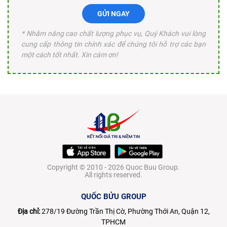
GỬI NGAY
* Nhằm nâng cao chất lượng phục vụ, Quý Khách vui lòng
cung cấp thông tin chính xác để chúng tôi hỗ trợ các bạn
một cách tốt nhất. Xin cám ơn!
Copyright © 2010 - 2026 Quoc Buu Group.
All rights reserved.
QUỐC BỬU GROUP
Địa chỉ:
278/19 Đường Trần Thị Cờ, Phường Thới An, Quận 12,
TPHCM