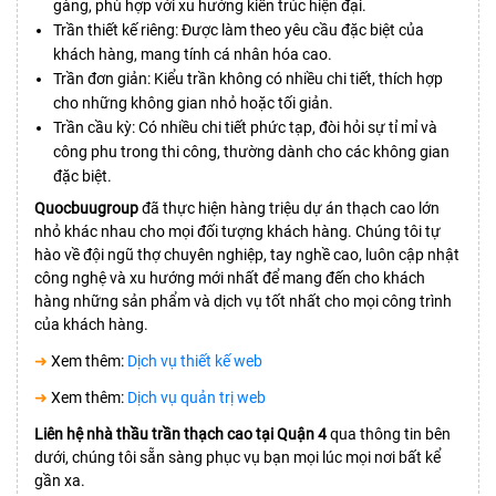
gàng, phù hợp với xu hướng kiến trúc hiện đại.
Trần thiết kế riêng: Được làm theo yêu cầu đặc biệt của
khách hàng, mang tính cá nhân hóa cao.
Trần đơn giản: Kiểu trần không có nhiều chi tiết, thích hợp
cho những không gian nhỏ hoặc tối giản.
Trần cầu kỳ: Có nhiều chi tiết phức tạp, đòi hỏi sự tỉ mỉ và
công phu trong thi công, thường dành cho các không gian
đặc biệt.
Quocbuugroup
đã thực hiện hàng triệu dự án thạch cao lớn
nhỏ khác nhau cho mọi đối tượng khách hàng. Chúng tôi tự
hào về đội ngũ thợ chuyên nghiệp, tay nghề cao, luôn cập nhật
công nghệ và xu hướng mới nhất để mang đến cho khách
hàng những sản phẩm và dịch vụ tốt nhất cho mọi công trình
của khách hàng.
➜
Xem thêm:
Dịch vụ thiết kế web
➜
Xem thêm:
Dịch vụ quản trị web
Liên hệ nhà thầu trần thạch cao tại Quận 4
qua thông tin bên
dưới, chúng tôi sẵn sàng phục vụ bạn mọi lúc mọi nơi bất kể
gần xa.