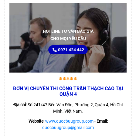
HOTLINE TƯ VẤN BÁO GIÁ
CHO MỌI YÊU CẦU
0971 424 442
✽✽✽✽✽
ĐƠN VỊ CHUYÊN THI CÔNG TRẦN THẠCH CAO TẠI
QUẬN 4
Địa chỉ:
Số 241/47 Bến Vân Đồn, Phường 2, Quận 4, Hồ Chí
Minh, Việt Nam.
Website:
www.quocbuugroup.com
-
Email:
quocbuugroup@gmail.com