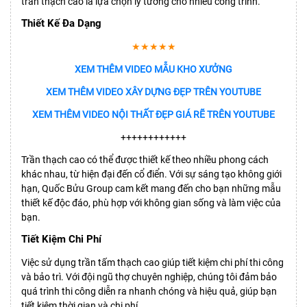
trần thạch cao là lựa chọn lý tưởng cho nhiều công trình.
Thiết Kế Đa Dạng
★★★★★
XEM THÊM VIDEO MẪU KHO XƯỞNG
XEM THÊM VIDEO XÂY DỰNG ĐẸP TRÊN YOUTUBE
XEM THÊM VIDEO NỘI THẤT ĐẸP GIÁ RẼ TRÊN YOUTUBE
++++++++++++
Trần thạch cao có thể được thiết kế theo nhiều phong cách
khác nhau, từ hiện đại đến cổ điển. Với sự sáng tạo không giới
hạn, Quốc Bửu Group cam kết mang đến cho bạn những mẫu
thiết kế độc đáo, phù hợp với không gian sống và làm việc của
bạn.
Tiết Kiệm Chi Phí
Việc sử dụng trần
tấm thạch cao
giúp tiết kiệm chi phí thi công
và bảo trì. Với đội ngũ thợ chuyên nghiệp, chúng tôi đảm bảo
quá trình thi công diễn ra nhanh chóng và hiệu quả, giúp bạn
tiết kiệm thời gian và chi phí.