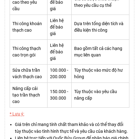
cao theo yêu
để báo
theo yêu cầu cụ thể
cầu
giá
Liên hệ
Thi công khoán
Dựa trên tổng diện tích và
để báo
thạch cao
điều kiện thi công
giá
Liên hệ
Thi công thạch
Bao gồm tất cả các hạng
để báo
cao trọn gói
mục liên quan
giá
Sửa chữa trần
100.000 -
Tùy thuộc vào mức độ hư
vách thạch cao
200.000
hỏng
Nâng cấp cải
150.000 -
Tùy thuộc vào yêu cầu
tạo trần thạch
300.000
nâng cấp
cao
* Lưu ý:
Giá trên chỉ mang tính chất tham khảo và có thể thay đổi
tùy thuộc vào tình hình thực tế và yêu cầu của khách hàng.
Liên hệ trực tiếp với Quốc Bửu Group để nhận báo giá chính