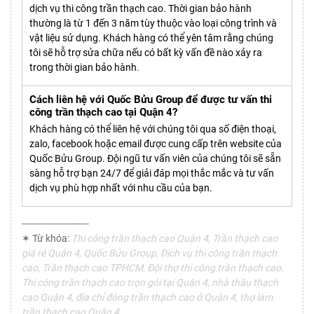
dịch vụ thi công trần thạch cao. Thời gian bảo hành
thường là từ 1 đến 3 năm tùy thuộc vào loại công trình và
vật liệu sử dụng. Khách hàng có thể yên tâm rằng chúng
tôi sẽ hỗ trợ sửa chữa nếu có bất kỳ vấn đề nào xảy ra
trong thời gian bảo hành.
Cách liên hệ với Quốc Bửu Group để được tư vấn thi
công trần thạch cao tại Quận 4?
Khách hàng có thể liên hệ với chúng tôi qua số điện thoại,
zalo, facebook hoặc email được cung cấp trên website của
Quốc Bửu Group. Đội ngũ tư vấn viên của chúng tôi sẽ sẵn
sàng hỗ trợ bạn 24/7 để giải đáp mọi thắc mắc và tư vấn
dịch vụ phù hợp nhất với nhu cầu của bạn.
------------------------
✶ Từ khóa:
Thi công trần thạch cao Quận 4, Trần thạch cao
giá rẻ Quận 4, Quốc Bửu Group, Dịch vụ thi công trần thạch
cao, Trần thạch cao TPHCM, Đội thợ thi công trần thạch cao,
Thi công trần thạch cao trọn gói tại Quận 4, nhà thầu thạch
cao Quận 4, địa chỉ đóng trần thạch cao ở Quận 4, thợ làm
trần thạch cao Quận 4