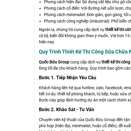
Phong cách hiện đại: Sử dụng vật liệu như gỗ cô
Phong cách cổ điển: Với đường nét uốn lượn, chạ
Phong cách minimalist: Đơn giản, gọn gàng, tối 
Phong cách công nghiệp (industrial): Phổ biến c
Ngoài ra, chúng tôi cung cấp dịch vụ
thiết kế thi cô
cũ kỹ, biến đổi không gian theo ý muốn. Với hơn 
hiện nay.
Quy Trình Thiết Kế Thi Công Sửa Chữa N
Quốc Bửu Group
cung cấp dịch vụ
thiết kế thi côn
lòng tối đa cho khách hàng. Quy trình bao gồm các
Bước 1. Tiếp Nhận Yêu Cầu
Khách hàng liên hệ qua hotline, zalo, facebook, e
tiết (ví dụ: thiết kế phòng khách, tủ bếp, hoặc sửa
Bước này giúp định hướng dự án một cách chính x
Bước 2. Khảo Sát - Tư Vấn
Chuyên viên kỹ thuật của Quốc Bửu Group đến tận nơ
phù hợp (hiện đại, minimalist, hoặc cổ điển), đề xu