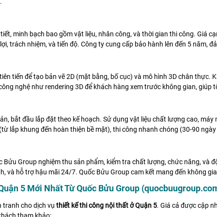
.
iết, minh bạch bao gồm vật liệu, nhân công, và thời gian thi công. Giá c
lợi, trách nhiệm, và tiến độ. Công ty cung cấp bảo hành lên đến 5 năm, đả
iên tiến để tạo bản vẽ 2D (mặt bằng, bố cục) và mô hình 3D chân thực. K
công nghệ như rendering 3D để khách hàng xem trước không gian, giúp t
bản, bắt đầu lắp đặt theo kế hoạch. Sử dụng vật liệu chất lượng cao, má
từ lắp khung đến hoàn thiện bề mặt), thi công nhanh chóng (30-90 ngày t
c Bửu Group nghiệm thu sản phẩm, kiểm tra chất lượng, chức năng, và đ
h, và hỗ trợ hậu mãi 24/7. Quốc Bửu Group cam kết mang đến không gian
ại Quận 5 Mới Nhất Từ Quốc Bửu Group (quocbuugroup.co
 tranh cho dịch vụ
thiết kế thi công nội thất ở Quận 5
. Giá cả được cập nh
 khách tham khảo: