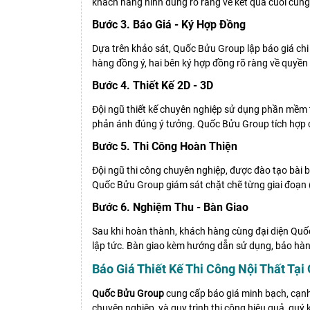
khách hàng hình dung rõ ràng về kết quả cuối cùng
Bước 3. Báo Giá - Ký Hợp Đồng
Dựa trên khảo sát, Quốc Bửu Group lập báo giá chi t
hàng đồng ý, hai bên ký hợp đồng rõ ràng về quyền 
Bước 4. Thiết Kế 2D - 3D
Đội ngũ thiết kế chuyên nghiệp sử dụng phần mềm t
phản ánh đúng ý tưởng. Quốc Bửu Group tích hợp 
Bước 5. Thi Công Hoàn Thiện
Đội ngũ thi công chuyên nghiệp, được đào tạo bài 
Quốc Bửu Group giám sát chặt chẽ từng giai đoạn (
Bước 6. Nghiệm Thu - Bàn Giao
Sau khi hoàn thành, khách hàng cùng đại diện Quố
lập tức. Bàn giao kèm hướng dẫn sử dụng, bảo hàn
Báo Giá Thiết Kế Thi Công Nội Thất T
Quốc Bửu Group
cung cấp báo giá minh bạch, cạnh
chuyên nghiệp, và quy trình thi công hiệu quả, quý