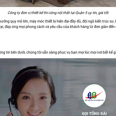
Công ty đơn vị thiết kế thi công nội thất tại Quận 5 uy tín, giá tốt
ưởng quy mô lớn, máy móc thiết bị hiện đại đầy đủ, đội ngũ kiến trúc sư
ại, đáp ứng mọi phong cách và yêu cầu của khách hàng từ đơn giản đến cầ
ng tin bên dưới, chúng tôi sẵn sàng phục vụ bạn mọi lúc mọi nơi bất kể g
GỌI TỔNG ĐÀI