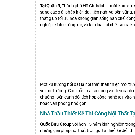
Tại Quận 5
, Thành phố Hồ Chí Minh – một khu vực 
sang các giải pháp hiện đại, tiện nghi và bền vững
thất giúp tối ưu hóa không gian sống hạn chế, đồng
nghiệp, kính cường lực, và kim loại tái chế, tạo ra 
Một xu hướng nổi bật là nội thất thân thiện môi t
vệ môi trường. Các mẫu mã sử dụng vật liệu xanh nh
chuộng. Bên cạnh đó, tích hợp công nghệ IoT vào nội
hoặc văn phòng nhỏ gọn.
Nhà Thầu Thiết Kế Thi Công Nội Thất Tại
Quốc Bửu Group
với hơn 15 năm kinh nghiệm tron
những giải pháp nội thất trọn gói từ thiết kế đến th