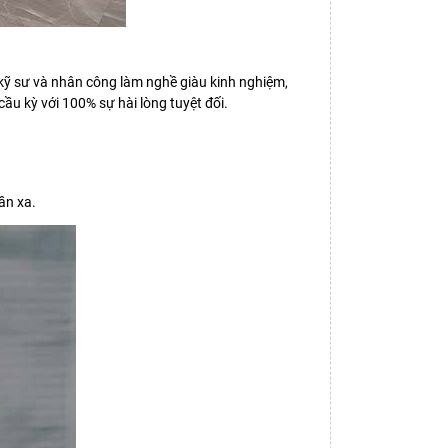
, kỹ sư và nhân công làm nghề giàu kinh nghiệm,
u kỳ với 100% sự hài lòng tuyệt đối.
ần xa.