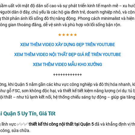
sầm uất với mật độ dân số cao và sự phát triển kinh tế mạnh mẽ – xu 
. Người dân ở đây, chủ yếu là các hộ gia đình trẻ, doanh nghiệp nhỏ, và c
 thời phản ánh lối sống đô thị năng động. Phong cách minimalist và hiện 
không gian thoáng đãng, dễ vệ sinh và phù hợp với lối sống bận rộn.
★★★★★
XEM THÊM VIDEO XÂY DỰNG ĐẸP TRÊN YOUTUBE
XEM THÊM VIDEO NỘI THẤT ĐẸP GIÁ RẼ TRÊN YOUTUBE
XEM THÊM VIDEO MẪU KHO XƯỞNG
++++++++++++
rường, khi Quận 5 nằm gần các khu vực công nghiệp và đô thị hóa nhanh,
ư gỗ FSC, sơn không độc hại, và thiết kế tiết kiệm năng lượng (ví dụ: t
 thất – như tủ lạnh kết nối, hệ thống chiếu sáng tự động – giúp gia tăng 
 Quận 5 Uy Tín, Giá Tốt
g lĩnh vực ✅✅✅
thiết kế thi công nội thất tại Quận 5
đã và khẳng định vị t
i công, sửa chữa.