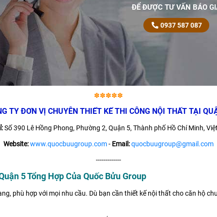
ĐỂ ĐƯỢC TƯ VẤN BÁO GI
0937 587 087
✽✽✽✽✽
G TY ĐƠN VỊ CHUYÊN THIẾT KẾ THI CÔNG NỘI THẤT TẠI QU
:
Số 390 Lê Hồng Phong, Phường 2, Quận 5, Thành phố Hồ Chí Minh, Việ
Website:
www.quocbuugroup.com
-
Email:
quocbuugroup@gmail.com
-------------
i Quận 5 Tổng Hợp Của Quốc Bửu Group
ng, phù hợp với mọi nhu cầu. Dù bạn cần
thiết kế nội thất
cho căn hộ chu