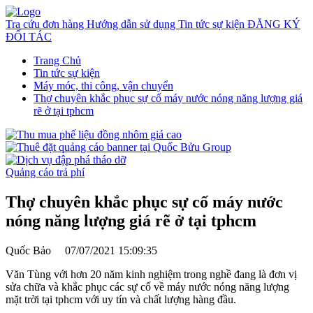
Tra cứu đơn hàng
Hướng dẫn sử dụng
Tin tức sự kiện
ĐĂNG KÝ
ĐỐI TÁC
Trang Chủ
Tin tức sự kiện
Máy móc, thi công, vận chuyển
Thợ chuyên khắc phục sự cố máy nước nóng năng lượng giá
rẽ ở tại tphcm
Quảng cáo trả phí
Thợ chuyên khắc phục sự cố máy nước
nóng năng lượng giá rẽ ở tại tphcm
Quốc Bảo
07/07/2021 15:09:35
Văn Tùng với hơn 20 năm kinh nghiệm trong nghề đang là đơn vị
sửa chữa và khắc phục các sự cố về máy nước nóng năng lượng
mặt trời tại tphcm với uy tín và chất lượng hàng đầu.