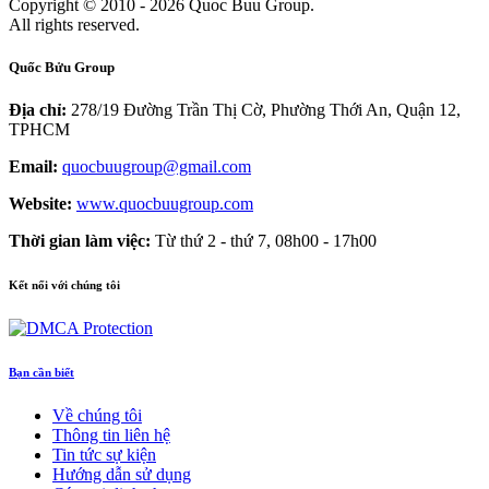
Copyright © 2010 - 2026 Quoc Buu Group.
All rights reserved.
Quốc Bửu Group
Địa chỉ:
278/19 Đường Trần Thị Cờ, Phường Thới An, Quận 12,
TPHCM
Email:
quocbuugroup@gmail.com
Website:
www.quocbuugroup.com
Thời gian làm việc:
Từ thứ 2 - thứ 7, 08h00 - 17h00
Kết nối với chúng tôi
Bạn cần biết
Về chúng tôi
Thông tin liên hệ
Tin tức sự kiện
Hướng dẫn sử dụng