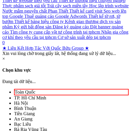
Thiết kế website theo yêu cầu
Thiết kế thương hiệu chuyên nghiệp
Thực phẩm sạch giá tốt
Trái cây sạch miền tây
Học lập trình website
Nước mắm nguyên chất Phan Thiết
Thiết kế card visit
Seo web lên
top Google
Thuê quảng cáo Google Adwords
Thiết kế tờ rơi, tờ
bướm
Thiết kế bảng hiệu công ty
Kênh giao thương dịch vụ sản
phẩm
Ký gửi bất động sản
Đăng ký quảng cáo
Đặt banner quảng
cáo
Tìm công ty cung cấp vật tư công trình tại tphcm
Nhận gia công
cơ khí theo yêu cầu tại tphcm
Cơ sở sản xuất dép tại tphcm
0
★ Liên Kết Hợp Tác Với Quốc Bửu Group ★
Xin vui lòng chờ trong giây lát, hệ thống đang xử lý dữ liệu...
×
Chọn khu vực
Đang tải dữ liệu...
Toàn Quốc
TP. Hồ Chí Minh
Hà Nội
Bình Thuận
Tiền Giang
An Giang
Bạc Liêu
Bà Rịa Vũng Tàu