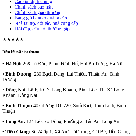
Các qui định chung
Chính sách bảo mật
Chính sách giao thương
Bảng giá banner quảng cáo
Nhà tài trợ, đối tác, nhà cung cấp
Hỏi đáp, câu hỏi thường gặp
★★★★★
Điểm kết nối giao thương
• Hà Nội:
268 Lò Đúc, Phạm Đình Hổ, Hai Bà Trưng, Hà Nội
• Bình Dương:
230 Bạch Đằng, Lái Thiêu, Thuận An, Bình
Dương
• Đồng Nai:
Lô F, KCN Long Khánh, Bình Lộc, Thị Xã Long
Khánh, Đồng Nai
• Bình Thuận:
407 đường DT 720, Suối Kiết, Tánh Linh, Bình
Thuận
• Long An:
124 Lê Cao Dòng, Phường 2, Tân An, Long An
• Tiền Giang:
Số 24 ấp 1, Xã An Thái Trung, Cái Bè, Tiền Giang