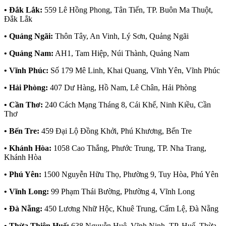
• Đắk Lắk:
559 Lê Hồng Phong, Tân Tiến, TP. Buôn Ma Thuột,
Đắk Lắk
• Quảng Ngãi:
Thôn Tây, An Vinh, Lý Sơn, Quảng Ngãi
• Quảng Nam:
AH1, Tam Hiệp, Núi Thành, Quảng Nam
• Vĩnh Phúc:
Số 179 Mê Linh, Khai Quang, Vĩnh Yên, Vĩnh Phúc
• Hải Phòng:
407 Dư Hàng, Hồ Nam, Lê Chân, Hải Phòng
• Cần Thơ:
240 Cách Mạng Tháng 8, Cái Khế, Ninh Kiều, Cần
Thơ
• Bến Tre:
459 Đại Lộ Đồng Khởi, Phú Khương, Bến Tre
• Khánh Hòa:
1058 Cao Thắng, Phước Trung, TP. Nha Trang,
Khánh Hòa
• Phú Yên:
1500 Nguyễn Hữu Thọ, Phường 9, Tuy Hòa, Phú Yên
• Vĩnh Long:
99 Phạm Thái Bường, Phường 4, Vĩnh Long
• Đà Nẵng:
450 Lương Nhữ Hộc, Khuê Trung, Cẩm Lệ, Đà Nẵng
• Thừa Thiên Huế:
638 Nguyễn Huệ, Vĩnh Ninh, TP. Huế, Thừa