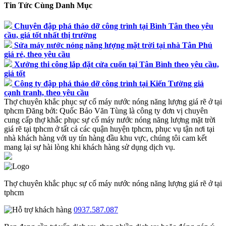
Tin Tức Cùng Danh Mục
Chuyên đập phá tháo dỡ công trình tại Bình Tân theo yêu
cầu, giá tốt nhất thị trường
Sửa máy nước nóng năng lượng mặt trời tại nhà Tân Phú
giá rẻ, theo yêu cầu
Xưởng thi công lắp đặt cửa cuốn tại Tân Bình theo yêu cầu,
giá tốt
Công ty đập phá tháo dỡ công trình tại Kiến Tường giá
cạnh tranh, theo yêu cầu
Thợ chuyên khắc phục sự cố máy nước nóng năng lượng giá rẽ ở tại
tphcm
Đăng bởi:
Quốc Bảo
Văn Tùng là công ty đơn vị chuyên
cung cấp thợ khắc phục sự cố máy nước nóng năng lượng mặt trời
giá rẽ tại tphcm ở tất cả các quận huyện tphcm, phục vụ tận nơi tại
nhà khách hàng với uy tín hàng đầu khu vực, chúng tôi cam kết
mang lại sự hài lòng khi khách hàng sử dụng dịch vụ.
Thợ chuyên khắc phục sự cố máy nước nóng năng lượng giá rẽ ở tại
tphcm
0937.587.087