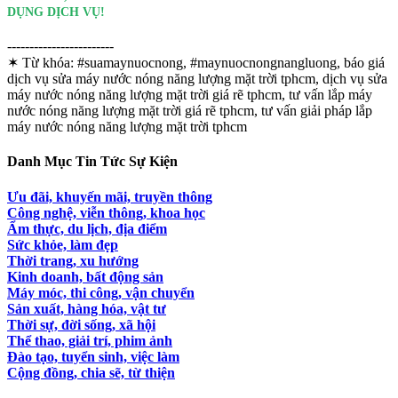
DỤNG DỊCH VỤ!
------------------------
✶ Từ khóa:
#suamaynuocnong, #maynuocnongnangluong, báo giá
dịch vụ sửa máy nước nóng năng lượng mặt trời tphcm, dịch vụ sửa
máy nước nóng năng lượng mặt trời giá rẽ tphcm, tư vấn lắp máy
nước nóng năng lượng mặt trời giá rẽ tphcm, tư vấn giải pháp lắp
máy nước nóng năng lượng mặt trời tphcm
Danh Mục Tin Tức Sự Kiện
Ưu đãi, khuyến mãi, truyền thông
Công nghệ, viễn thông, khoa học
Ẩm thực, du lịch, địa điểm
Sức khỏe, làm đẹp
Thời trang, xu hướng
Kinh doanh, bất động sản
Máy móc, thi công, vận chuyển
Sản xuất, hàng hóa, vật tư
Thời sự, đời sống, xã hội
Thể thao, giải trí, phim ảnh
Đào tạo, tuyển sinh, việc làm
Cộng đồng, chia sẽ, từ thiện