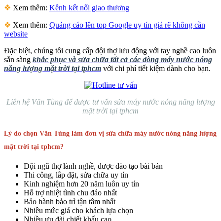
❖
Xem thêm:
Kênh kết nối giao thương
❖
Xem thêm:
Quảng cáo lên top Google uy tín giá rẽ không cần
website
Đặc biệt, chúng tôi cung cấp đội thợ lưu động với tay nghề cao luôn
sẵn sàng
khắc phục và sửa chữa tất cả các dòng máy nước nóng
năng lượng mặt trời tại tphcm
với chi phí tiết kiệm dành cho bạn.
Liên hệ Văn Tùng để được tư vấn sửa máy nước nóng năng lượng
mặt trời tại tphcm
Lý do chọn Văn Tùng làm đơn vị sửa chữa máy nước nóng năng lượng
mặt trời tại tphcm?
Đội ngũ thợ lành nghề, được đào tạo bài bản
Thi công, lắp đặt, sửa chữa uy tín
Kinh nghiệm hơn 20 năm luôn uy tín
Hỗ trợ nhiệt tình chu đáo nhất
Bảo hành bảo trì tận tâm nhất
Nhiều mức giá cho khách lựa chọn
Nhiều ưu đãi chiết khấu cao