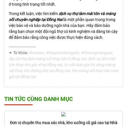
ở trong tình trạng tốt nhất.
Trong kết luận, việc tìm kiếm
dịch vụ thợ làm mái tôn và máng
xối chuyên nghiệp tại Đồng Nai
là một phần quan trọng trong
việc bảo vệ và bảo dưỡng ngôi nhà của bạn. Hãy đảm bảo
rằng bạn chọn một đội ngũ thợ có kinh nghiệm và đáng tin cậy
để đảm bảo rằng công việc được thực hiện đúng cách.
------------------------
✶ Từ khóa:
#maiton, #thaytonchongdot, #thicongmangxoi,
địa chỉ thợ làm máng xối thay tôn ở đồng nai, dịch vụ làm mái
tôn thay tôn giá rẻ tại đồng nai, tư vấn báo giá thi công máng
xối thay tôn chống dột tại đồng nai, thợ máng xối thay tôn trọn
gói tại đồng nai
TIN TỨC CÙNG DANH MỤC
Đơn vị chuyên thu mua xác nhà, kho xưởng cũ giá cao tại Nhà