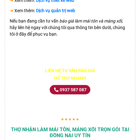
➜
Xem thêm:
Dịch vụ thiết kế web
➜
Xem thêm:
Dịch vụ quản trị web
Nếu bạn đang cần tư vấn
báo giá làm mái tôn và máng xối
,
hãy liên hệ ngay với chúng tôi qua thông tin bên dưới, chúng
tôi ở đây để phục vụ bạn.
LIÊN HỆ TƯ VẤN BÁO GIÁ
HỖ TRỢ NHANH
0937 587 087
✶✶✶✶✶
THỢ NHẬN LÀM MÁI TÔN, MÁNG XỐI TRỌN GÓI TẠI
ĐỒNG NAI UY TÍN