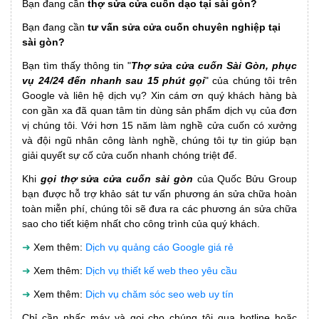
Bạn đang cần
thợ sửa cửa cuốn dạo tại sài gòn?
Bạn đang cần
tư vấn sửa cửa cuốn chuyên nghiệp tại
sài gòn?
Bạn tìm thấy thông tin "
Thợ sửa cửa cuốn Sài Gòn, phục
vụ 24/24 đến nhanh sau 15 phút gọi
" của chúng tôi trên
Google và liên hệ dịch vụ? Xin cám ơn quý khách hàng bà
con gần xa đã quan tâm tin dùng sản phẩm dịch vụ của đơn
vị chúng tôi. Với hơn 15 năm làm nghề cửa cuốn có xưởng
và đội ngũ nhân công lành nghề, chúng tôi tự tin giúp bạn
giải quyết sự cố cửa cuốn nhanh chóng triệt để.
Khi
gọi thợ sửa cửa cuốn sài gòn
của Quốc Bửu Group
bạn được hỗ trợ khảo sát tư vấn phương án sửa chữa hoàn
toàn miễn phí, chúng tôi sẽ đưa ra các phương án sửa chữa
sao cho tiết kiệm nhất cho công trình của quý khách.
➜
Xem thêm:
Dịch vụ quảng cáo Google giá rẻ
➜
Xem thêm:
Dịch vụ thiết kế web theo yêu cầu
➜
Xem thêm:
Dịch vụ chăm sóc seo web uy tín
Chỉ cần nhấc máy và gọi cho chúng tôi qua hotline hoặc