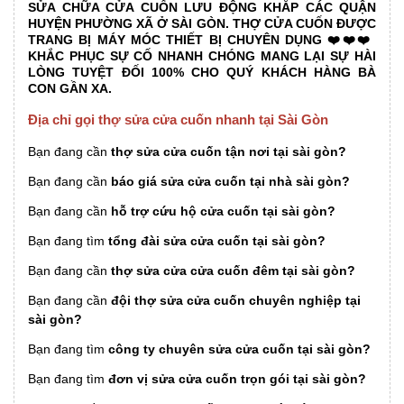
SỬA CHỮA CỬA CUỐN LƯU ĐỘNG KHẮP CÁC QUẬN
HUYỆN PHƯỜNG XÃ Ở SÀI GÒN. THỢ CỬA CUỐN ĐƯỢC
TRANG BỊ MÁY MÓC THIẾT BỊ CHUYÊN DỤNG ❤️❤️❤️
KHẮC PHỤC SỰ CỐ NHANH CHÓNG MANG LẠI SỰ HÀI
LÒNG TUYỆT ĐỐI 100% CHO QUÝ KHÁCH HÀNG BÀ
CON GẦN XA.
Địa chỉ gọi thợ sửa cửa cuốn nhanh tại Sài Gòn
Bạn đang cần
thợ sửa cửa cuốn tận nơi tại sài gòn?
Bạn đang cần
báo giá sửa cửa cuốn tại nhà sài gòn?
Bạn đang cần
hỗ trợ cứu hộ cửa cuốn tại sài gòn?
Bạn đang tìm
tổng đài sửa cửa cuốn tại sài gòn?
Bạn đang cần
thợ sửa cửa cửa cuốn đêm tại sài gòn?
Bạn đang cần
đội thợ sửa cửa cuốn chuyên nghiệp tại
sài gòn?
Bạn đang tìm
công ty chuyên sửa cửa cuốn tại sài gòn?
Bạn đang tìm
đơn vị sửa cửa cuốn trọn gói tại sài gòn?