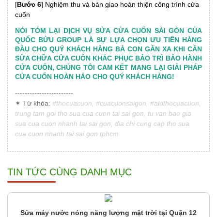
[
Bước 6
] Nghiệm thu và bàn giao hoàn thiện công trình cửa
cuốn
NÓI TÓM LẠI DỊCH VỤ SỬA CỬA CUỐN SÀI GÒN CỦA
QUỐC BỬU GROUP LÀ SỰ LỰA CHỌN ƯU TIÊN HÀNG
ĐẦU CHO QUÝ KHÁCH HÀNG BÀ CON GẦN XA KHI CẦN
SỬA CHỮA CỬA CUỐN KHẮC PHỤC BẢO TRÌ BẢO HÀNH
CỬA CUỐN, CHÚNG TÔI CAM KẾT MANG LẠI GIẢI PHÁP
CỬA CUỐN HOÀN HẢO CHO QUÝ KHÁCH HÀNG!
------------------------
✶ Từ khóa:
#thocuacuon, #cuacuonsaigon, #alothocuacuon,
trung tam goi tho sua cua cuon tai sai gon, tu van bao gia
sua cua cuon nhanh tai sai gon, dia chi cung cap tho sua
cua cuon nhanh tai sai gon tphcm
TIN TỨC CÙNG DANH MỤC
Sửa máy nước nóng năng lượng mặt trời tại Quận 12