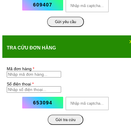
609407
Gửi yêu cầu
TRA CỨU ĐƠN HÀNG
Mã đơn hàng
*
Số điện thoại
*
653094
Gửi tra cứu