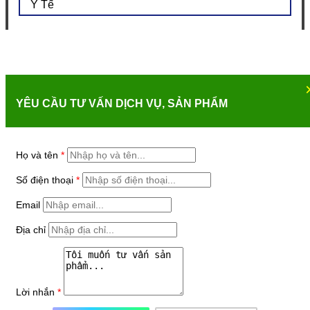
Y Tế
YÊU CẦU TƯ VẤN DỊCH VỤ, SẢN PHẨM
Họ và tên
*
Số điện thoại
*
Email
Địa chỉ
Lời nhắn
*