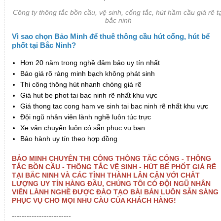
Công ty thông tắc bồn cầu, vệ sinh, cống tắc, hút hầm cầu giá rẽ tạ
bắc ninh
Vì sao chọn Bảo Minh để thuê thông cầu hút cống, hút bể
phốt tại Bắc Ninh?
Hơn 20 năm trong nghề đảm bảo uy tín nhất
Báo giá rõ ràng minh bạch không phát sinh
Thi công thông hút nhanh chóng giá rẽ
Giá hut be phot tai bac ninh rẽ nhất khu vực
Giá thong tac cong ham ve sinh tai bac ninh rẽ nhất khu vực
Đội ngũ nhân viên lành nghề luôn túc trực
Xe vận chuyển luôn có sẵn phục vụ bạn
Bảo hành uy tín theo hợp đồng
BẢO MINH CHUYÊN THI CÔNG THÔNG TẮC CỐNG - THÔNG
TẮC BỒN CẦU - THÔNG TẮC VỆ SINH - HÚT BỂ PHỐT GIÁ RẼ
TẠI BẮC NINH VÀ CÁC TỈNH THÀNH LÂN CẬN VỚI CHẤT
LƯỢNG UY TÍN HÀNG ĐẦU, CHÚNG TÔI CÓ ĐỘI NGŨ NHÂN
VIÊN LÀNH NGHỀ ĐƯỢC ĐÀO TẠO BÀI BẢN LUÔN SẴN SÀNG
PHỤC VỤ CHO MỌI NHU CÀU CỦA KHÁCH HÀNG!
------------------------