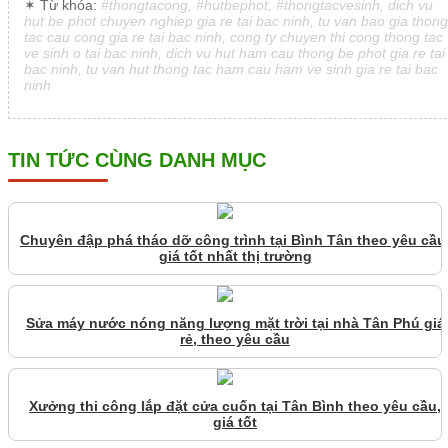
✶ Từ khóa:
#thongtacong, #hutbephot, #thongtacvesinh, dich vu
hut be phot chuyen nghiep gia re tai bac ninh, tu van bao gia thong
tac cau cong gia re tai bac ninh, cong ty chuyen thi cong thong tac
ve sinh o tai bac ninh, dich vu hut ham cau thong be phot gia re tai
bac ninh, tu van hut thong tac ham cau ham ve sinh gia re tai bac
ninh
TIN TỨC CÙNG DANH MỤC
Chuyên đập phá tháo dỡ công trình tại Bình Tân theo yêu cầu
giá tốt nhất thị trường
Sửa máy nước nóng năng lượng mặt trời tại nhà Tân Phú giá
rẻ, theo yêu cầu
Xưởng thi công lắp đặt cửa cuốn tại Tân Bình theo yêu cầu,
giá tốt