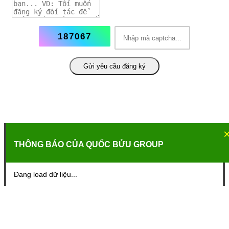
187067
Gửi yêu cầu đăng ký
THÔNG BÁO CỦA QUỐC BỬU GROUP
Đang load dữ liệu...