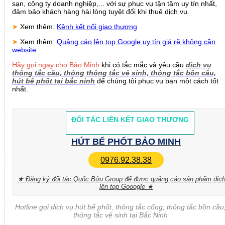
sạn, công ty doanh nghiệp,... với sự phục vụ tận tâm uy tín nhất,
đảm bảo khách hàng hài lòng tuyệt đối khi thuê dịch vụ.
➤
Xem thêm:
Kênh kết nối giao thương
➤
Xem thêm:
Quảng cáo lên top Google uy tín giá rẽ không cần
website
Hãy gọi ngay cho Bảo Minh
khi có tắc mắc và yêu cầu
dịch vụ
thông tắc cầu, thông thông tắc vệ sinh, thông tắc bồn cầu,
hút bể phốt tại bắc ninh
để chúng tôi phục vụ bạn một cách tốt
nhất.
ĐỐI TÁC LIÊN KẾT GIAO THƯƠNG
HÚT BỂ PHỐT BẢO MINH
0976.92.38.38
★ Đăng ký đối tác Quốc Bửu Group để được quảng cáo sản phẩm dịch
lên top Gooogle ★
Hotline gọi dịch vụ hút bể phốt, thông tắc cống, thông tắc bồn cầu
thông tắc vệ sinh tại Bắc Ninh