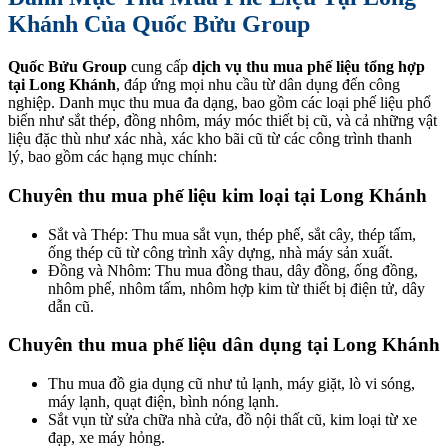
Khánh Của Quốc Bửu Group
Quốc Bửu Group
cung cấp
dịch vụ thu mua phế liệu tổng hợp
tại Long Khánh
, đáp ứng mọi nhu cầu từ dân dụng đến công
nghiệp. Danh mục thu mua đa dạng, bao gồm các loại phế liệu phổ
biến như sắt thép, đồng nhôm, máy móc thiết bị cũ, và cả những vật
liệu đặc thù như xác nhà, xác kho bãi cũ từ các công trình thanh
lý, bao gồm các hạng mục chính:
Chuyên thu mua phế liệu kim loại tại Long Khánh
Sắt và Thép: Thu mua sắt vụn, thép phế, sắt cây, thép tấm,
ống thép cũ từ công trình xây dựng, nhà máy sản xuất.
Đồng và Nhôm: Thu mua đồng thau, dây đồng, ống đồng,
nhôm phế, nhôm tấm, nhôm hợp kim từ thiết bị điện tử, dây
dẫn cũ.
Chuyên thu mua phế liệu dân dụng tại Long Khánh
Thu mua đồ gia dụng cũ như tủ lạnh, máy giặt, lò vi sóng,
máy lạnh, quạt điện, bình nóng lạnh.
Sắt vụn từ sửa chữa nhà cửa, đồ nội thất cũ, kim loại từ xe
đạp, xe máy hỏng.