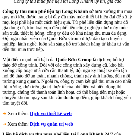
Công ty thu mua phế liệu tại Long Khánh uy tín, giá cao
Công ty thu mua phế liệu tại Long Khánh
sở hữu xưởng thu mua
quy mô lớn, được trang bị đầy đủ máy móc thiết bị hiện đại để xử lý
mọi loại phế liệu một cách hiệu quả. Từ phế liệu dân dụng như đồ
gia dụng cũ, kim loại vụn đến phế liệu công nghiệp như máy móc
sản xuất, thiết bị hỏng, công ty đều có khả năng thu mua đa dạng.
Đội ngũ nhân viên của Quốc Bửu Group được đào tạo chuyên
nghiệp, lành nghề, luôn sẵn sàng hỗ trợ khách hàng từ khâu tư vấn
đến thu mua trực tiếp.
Một điểm mạnh nổi bật của
Quốc Bửu Group
là dịch vụ hỗ trợ
tháo dỡ công trình. Đối với các công trình xây dựng cũ, kho bãi
xuống cấp hoặc nhà cửa cần thanh lý, đội ngũ kỹ thuật sẽ đến tận
nơi để tháo dỡ an toàn, nhanh chóng, tránh gây ảnh hưởng đến môi
trường xung quanh. Ngoài ra, công ty cam kết giá thu mua cao nhất
thị trường, dựa trên giá trị thực tế của phế liệu và biến động thị
trường, chúng tôi thanh toán linh hoạt, có thể bằng tiền mặt hoặc
chuyển khoản ngay sau khi cân đo đong đếm, giúp khách hàng yên
tâm tuyệt đối.
➜
Xem thêm:
Dịch vụ thiết kế web
➜
Xem thêm:
Dịch vụ quản trị web
Liên hệ dịch vụ thu mua phế liệu tại Long Khánh 24/7
của