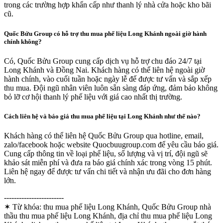
trong các trường hợp khẩn cấp như thanh lý nhà cửa hoặc kho bãi
cũ.
Quốc Bửu Group có hỗ trợ thu mua phế liệu Long Khánh ngoài giờ hành
chính không?
Có, Quốc Bửu Group cung cấp dịch vụ hỗ trợ chu đáo 24/7 tại
Long Khánh và Đồng Nai. Khách hàng có thể liên hệ ngoài giờ
hành chính, vào cuối tuần hoặc ngày lễ để được tư vấn và sắp xếp
thu mua. Đội ngũ nhân viên luôn sẵn sàng đáp ứng, đảm bảo không
bỏ lỡ cơ hội thanh lý phế liệu với giá cao nhất thị trường.
Cách liên hệ và báo giá thu mua phế liệu tại Long Khánh như thế nào?
Khách hàng có thể liên hệ Quốc Bửu Group qua hotline, email,
zalo/facebook hoặc website Quocbuugroup.com để yêu cầu báo giá.
Cung cấp thông tin về loại phế liệu, số lượng và vị trí, đội ngũ sẽ
khảo sát miễn phí và đưa ra báo giá chính xác trong vòng 15 phút.
Liên hệ ngay để được tư vấn chi tiết và nhận ưu đãi cho đơn hàng
lớn.
------------------------
✶ Từ khóa:
thu mua phế liệu Long Khánh, Quốc Bửu Group nhà
thầu thu mua phế liệu Long Khánh, địa chỉ thu mua phế liệu Long