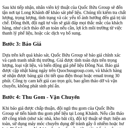
Sau khi tiếp nhận, nhân viên kỹ thuật của Quốc Bửu Group sẽ đến
tận nơi tại Long Khánh để khảo sát phế liệu. Chúng tôi kiểm tra chất
lượng, trọng lượng, tình trạng và các yếu tố ảnh hưởng đến giá trị tái
chế. Đồng thời, đội ngũ tư vấn sẽ giải đáp mọi thắc mắc của khách
hàng, như cách tháo dỡ an toàn nếu cần, lợi ích môi trường từ việc
thanh lý phế liệu, hoặc các dịch vụ bổ sung.
Bước 3: Báo Giá
Dựa trên kết quả khảo sát, Quốc Bửu Group sẽ báo giá chính xác
và cạnh tranh nhất thị trường. Giá được tính toán dựa trên trọng
lượng, loại vật liệu, và biến động giá phế liệu Đồng Nai. Báo giá
được cập nhật hàng ngày trên Quocbuugroup.com, và khách hàng
sẽ nhận được bảng giá chi tiết qua điện thoại hoặc email trong 30
phút. Công ty cam kết giá cao trọn gói, bao gồm tháo dỡ và vận
chuyển, không phát sinh phí ẩn.
Bước 4: Thu Gom - Vận Chuyển
Khi báo giá được chấp thuận, đội ngũ thu gom của Quốc Bửu
Group sẽ tiến hành thu gom phế liệu tại Long Khánh. Nếu cần tháo
dỡ công trình (như xác nhà, kho bãi cũ), đội kỹ thuật sẽ thực hiện an
toàn, sử dụng máy móc chuyên dụng để tránh gây ô nhiễm hoặc hư