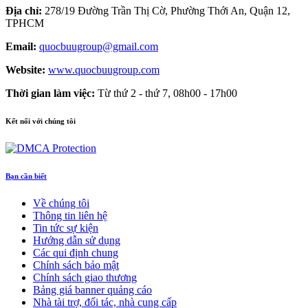
Địa chỉ:
278/19 Đường Trần Thị Cờ, Phường Thới An, Quận 12,
TPHCM
Email:
quocbuugroup@gmail.com
Website:
www.quocbuugroup.com
Thời gian làm việc:
Từ thứ 2 - thứ 7, 08h00 - 17h00
Kết nối với chúng tôi
Bạn cần biết
Về chúng tôi
Thông tin liên hệ
Tin tức sự kiện
Hướng dẫn sử dụng
Các qui định chung
Chính sách bảo mật
Chính sách giao thương
Bảng giá banner quảng cáo
Nhà tài trợ, đối tác, nhà cung cấp