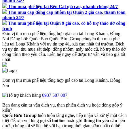
nhanh 24/7
Thu mua phế liệu tại Bến Cát giá cao, nhanh chóng 24/7
Thu mua cáp đồng cáp nhôm tại Quận 2 giá cao, thanh toán
nhanh 24/7
Thu mua phế liệu tại Quận 9 giá cao, có hỗ trợ tháo dỡ công
trình
Đơn vị thu mua phế liệu tổng hợp giá cao tại Long Khánh, Đồng
Nai
Đăng bởi:
Quốc Bảo
Quốc Bửu Group chuyên thu mua phế
liệu tại Long Khánh với uy tín top #1, giá cao nhất thị trường. Dịch
vụ uy tín, thu mua sắt thép, đồng nhôm, máy móc cũ, hỗ trợ tháo dỡ
công trình theo yêu cầu. Liên hệ ngay để được tư vấn và báo giá tốt
nhất!
Đơn vị thu mua phế liệu tổng hợp giá cao tại Long Khánh, Đồng
Nai
0937 587 087
Bạn đang cần tư vấn dịch vụ, than phiền dịch vụ hoặc đóng góp ý
kiến?
Quốc Bửu Group
luôn luôn lắng nghe, tiếp nhận và xử lý một cách
triệt để, xin vui lòng gọi số
hotline
hoặc gửi
thông tin yêu cầu
bên
dưới, chúng tôi sẽ liên hệ với bạn trong thời gian sớm nhất có thể.