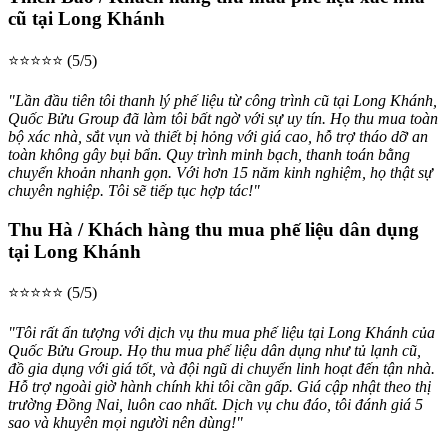
cũ tại Long Khánh
⭐⭐⭐⭐⭐ (5/5)
"Lần đầu tiên tôi thanh lý phế liệu từ công trình cũ tại Long Khánh,
Quốc Bửu Group đã làm tôi bất ngờ với sự uy tín. Họ thu mua toàn
bộ xác nhà, sắt vụn và thiết bị hỏng với giá cao, hỗ trợ tháo dỡ an
toàn không gây bụi bẩn. Quy trình minh bạch, thanh toán bằng
chuyển khoản nhanh gọn. Với hơn 15 năm kinh nghiệm, họ thật sự
chuyên nghiệp. Tôi sẽ tiếp tục hợp tác!"
Thu Hà / Khách hàng thu mua phế liệu dân dụng
tại Long Khánh
⭐⭐⭐⭐⭐ (5/5)
"Tôi rất ấn tượng với dịch vụ thu mua phế liệu tại Long Khánh của
Quốc Bửu Group. Họ thu mua phế liệu dân dụng như tủ lạnh cũ,
đồ gia dụng với giá tốt, và đội ngũ di chuyển linh hoạt đến tận nhà.
Hỗ trợ ngoài giờ hành chính khi tôi cần gấp. Giá cập nhật theo thị
trường Đồng Nai, luôn cao nhất. Dịch vụ chu đáo, tôi đánh giá 5
sao và khuyên mọi người nên dùng!"