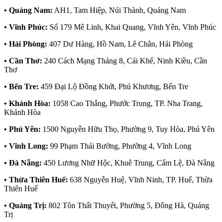
• Quảng Nam:
AH1, Tam Hiệp, Núi Thành, Quảng Nam
• Vĩnh Phúc:
Số 179 Mê Linh, Khai Quang, Vĩnh Yên, Vĩnh Phúc
• Hải Phòng:
407 Dư Hàng, Hồ Nam, Lê Chân, Hải Phòng
• Cần Thơ:
240 Cách Mạng Tháng 8, Cái Khế, Ninh Kiều, Cần
Thơ
• Bến Tre:
459 Đại Lộ Đồng Khởi, Phú Khương, Bến Tre
• Khánh Hòa:
1058 Cao Thắng, Phước Trung, TP. Nha Trang,
Khánh Hòa
• Phú Yên:
1500 Nguyễn Hữu Thọ, Phường 9, Tuy Hòa, Phú Yên
• Vĩnh Long:
99 Phạm Thái Bường, Phường 4, Vĩnh Long
• Đà Nẵng:
450 Lương Nhữ Hộc, Khuê Trung, Cẩm Lệ, Đà Nẵng
• Thừa Thiên Huế:
638 Nguyễn Huệ, Vĩnh Ninh, TP. Huế, Thừa
Thiên Huế
• Quảng Trị:
802 Tôn Thất Thuyết, Phường 5, Đông Hà, Quảng
Trị