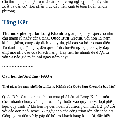
cầu thu mua phế liệu từ nhà dân, khu công nghiệp, nhà máy sản
xuất và dân cư, góp phần thúc đẩy nền kinh tế tuần hoàn tại địa
phương.
Tổng Kết
Thu mua phế liệu tại Long Khánh
là giải pháp hiệu quả cho nhu
cầu thanh lý ngày càng tăng.
Quốc Bửu Group
, với hơn 15 năm
kinh nghiệm, cung cấp dịch vụ uy tín, giá cao và hỗ trợ toàn diện.
Từ danh mục đa dạng đến quy trình chuyên nghiệp, công ty đáp
ứng mọi nhu cầu của khách hàng. Hãy liên hệ nhanh để được tư
vấn và báo giá miễn phí ngay hôm nay!
••••••••••••••••••••
Câu hỏi thường gặp (FAQ)?
Thời gian thu mua phế liệu tại Long Khánh của Quốc Bửu Group là bao lâu?
Quốc Bửu Group cam kết thu mua phế liệu tại Long Khánh một
cách nhanh chóng và hiệu quả. Tùy thuộc vào quy mô và loại phế
liệu, quy trình từ khi liên hệ đến hoàn tất thường chỉ mất 1-2 giờ đối
với các đơn nhỏ, hoặc 1-2 ngày cho các công trình lớn cần tháo dỡ.
Công ty ưu tiên xử lý gấp để hỗ trợ khách hàng kịp thời, đặc biệt