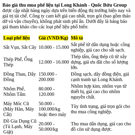
Báo giá thu mua phế liệu tại Long Khánh - Quốc Bửu Group
được cập nhật hàng ngày dựa trên biến động thị trường hiện nay và
giá trị tái chế. Công ty cam kết giá cao nhất, trọn gói (bao gồm tháo
dỡ và vận chuyển), không phát sinh phí ẩn. Dưới đây là bảng báo
giá tham khảo cho các loại phế liệu phổ biến:
Loại phế liệu
Giá (VND/Kg)
Mô tả
Sắt phế từ dân dụng hoặc công
Sắt Vụn, Sắt Cây
10.000 - 15.000
nghiệp, giá cao cho sắt sạch.
Thép tấm, ống thép cũ từ xây
Thép Phế, Ống
12.000 - 16.000
dựng, giá ưu đãi cho số lượng
Thép
lớn.
Đồng Thau, Dây
150.000 -
Đồng sạch, dây đồng điện, giá
Đồng
200.000
cạnh tranh tại Long Khánh.
Nhôm hợp kim, nhôm vụn từ
Nhôm Phế,
80.000 -
thiết bị, giá cao cho nhôm
Nhôm Tấm
120.000
nguyên chất.
Máy Móc Cũ
50.000 -
Tùy tình trạng, giá trọn gói cho
(Máy Hàn, Máy
100.000/kg
thu mua công nghiệp.
Cắt)
hoặc theo máy
Đồ Gia Dụng Cũ
20.000 -
Thu mua dân dụng, giá cao cho
(Tủ Lạnh, Máy
50.000/kg
đồ còn sử dụng được.
Giặt)