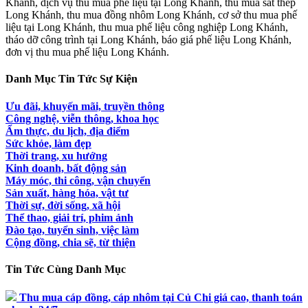
Khánh, dịch vụ thu mua phế liệu tại Long Khánh, thu mua sắt thép
Long Khánh, thu mua đồng nhôm Long Khánh, cơ sở thu mua phế
liệu tại Long Khánh, thu mua phế liệu công nghiệp Long Khánh,
tháo dỡ công trình tại Long Khánh, báo giá phế liệu Long Khánh,
đơn vị thu mua phế liệu Long Khánh.
Danh Mục Tin Tức Sự Kiện
Ưu đãi, khuyến mãi, truyền thông
Công nghệ, viễn thông, khoa học
Ẩm thực, du lịch, địa điểm
Sức khỏe, làm đẹp
Thời trang, xu hướng
Kinh doanh, bất động sản
Máy móc, thi công, vận chuyển
Sản xuất, hàng hóa, vật tư
Thời sự, đời sống, xã hội
Thể thao, giải trí, phim ảnh
Đào tạo, tuyển sinh, việc làm
Cộng đồng, chia sẽ, từ thiện
Tin Tức Cùng Danh Mục
Thu mua cáp đồng, cáp nhôm tại Củ Chi giá cao, thanh toán