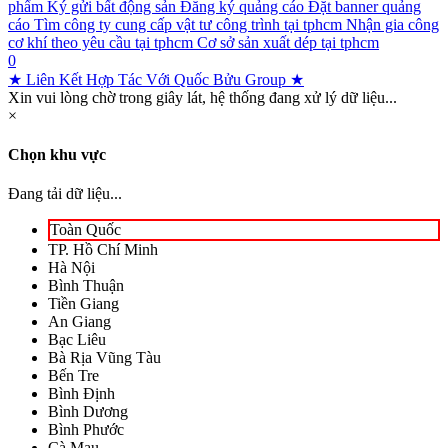
phẩm
Ký gửi bất động sản
Đăng ký quảng cáo
Đặt banner quảng
cáo
Tìm công ty cung cấp vật tư công trình tại tphcm
Nhận gia công
cơ khí theo yêu cầu tại tphcm
Cơ sở sản xuất dép tại tphcm
0
★ Liên Kết Hợp Tác Với Quốc Bửu Group ★
Xin vui lòng chờ trong giây lát, hệ thống đang xử lý dữ liệu...
×
Chọn khu vực
Đang tải dữ liệu...
Toàn Quốc
TP. Hồ Chí Minh
Hà Nội
Bình Thuận
Tiền Giang
An Giang
Bạc Liêu
Bà Rịa Vũng Tàu
Bến Tre
Bình Định
Bình Dương
Bình Phước
Cà Mau