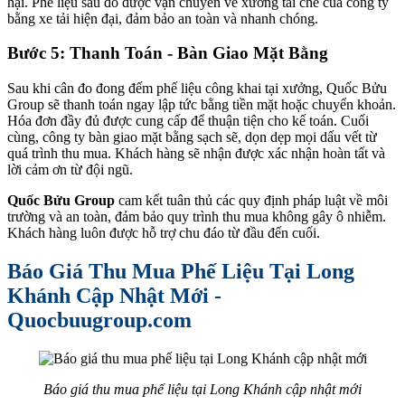
hại. Phế liệu sau đó được vận chuyển về xưởng tái chế của công ty
bằng xe tải hiện đại, đảm bảo an toàn và nhanh chóng.
Bước 5: Thanh Toán - Bàn Giao Mặt Bằng
Sau khi cân đo đong đếm phế liệu công khai tại xưởng, Quốc Bửu
Group sẽ thanh toán ngay lập tức bằng tiền mặt hoặc chuyển khoản.
Hóa đơn đầy đủ được cung cấp để thuận tiện cho kế toán. Cuối
cùng, công ty bàn giao mặt bằng sạch sẽ, dọn dẹp mọi dấu vết từ
quá trình thu mua. Khách hàng sẽ nhận được xác nhận hoàn tất và
lời cảm ơn từ đội ngũ.
Quốc Bửu Group
cam kết tuân thủ các quy định pháp luật về môi
trường và an toàn, đảm bảo quy trình thu mua không gây ô nhiễm.
Khách hàng luôn được hỗ trợ chu đáo từ đầu đến cuối.
Báo Giá Thu Mua Phế Liệu Tại Long
Khánh Cập Nhật Mới -
Quocbuugroup.com
Báo giá thu mua phế liệu tại Long Khánh cập nhật mới