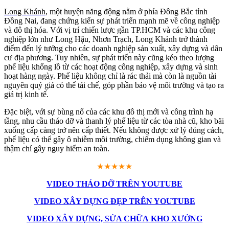
Long Khánh
, một huyện năng động nằm ở phía Đông Bắc tỉnh
Đồng Nai, đang chứng kiến sự phát triển mạnh mẽ về công nghiệp
và đô thị hóa. Với vị trí chiến lược gần TP.HCM và các khu công
nghiệp lớn như Long Hậu, Nhơn Trạch, Long Khánh trở thành
điểm đến lý tưởng cho các doanh nghiệp sản xuất, xây dựng và dân
cư địa phương. Tuy nhiên, sự phát triển này cũng kéo theo lượng
phế liệu khổng lồ từ các hoạt động công nghiệp, xây dựng và sinh
hoạt hàng ngày. Phế liệu không chỉ là rác thải mà còn là nguồn tài
nguyên quý giá có thể tái chế, góp phần bảo vệ môi trường và tạo ra
giá trị kinh tế.
Đặc biệt, với sự bùng nổ của các khu đô thị mới và công trình hạ
tầng, nhu cầu tháo dỡ và thanh lý phế liệu từ các tòa nhà cũ, kho bãi
xuống cấp càng trở nên cấp thiết. Nếu không được xử lý đúng cách,
phế liệu có thể gây ô nhiễm môi trường, chiếm dụng không gian và
thậm chí gây nguy hiểm an toàn.
★★★★★
VIDEO THÁO DỠ TRÊN YOUTUBE
VIDEO XÂY DỰNG ĐẸP TRÊN YOUTUBE
VIDEO XÂY DỰNG, SỬA CHỮA KHO XƯỞNG