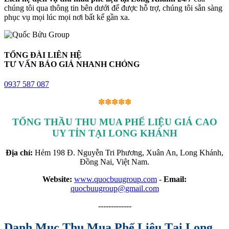
chúng tôi qua thông tin bên dưới để được hỗ trợ, chúng tôi sẵn sàng
phục vụ mọi lúc mọi nơi bất kể gần xa.
TỔNG ĐÀI LIÊN HỆ
TƯ VẤN BÁO GIÁ NHANH CHÓNG
0937 587 087
✽✽✽✽✽
TỔNG THẦU THU MUA PHẾ LIỆU GIÁ CAO
UY TÍN TẠI LONG KHÁNH
Địa chỉ:
Hẻm 198 Đ. Nguyễn Tri Phương, Xuân An, Long Khánh,
Đồng Nai, Việt Nam.
Website:
www.quocbuugroup.com
-
Email:
quocbuugroup@gmail.com
-------------
Danh Mục Thu Mua Phế Liệu Tại Long