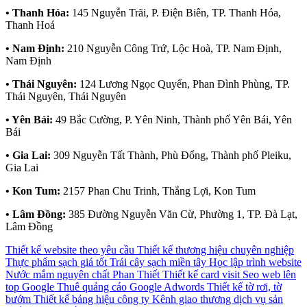
• Thanh Hóa:
145 Nguyễn Trãi, P. Điện Biên, TP. Thanh Hóa,
Thanh Hoá
• Nam Định:
210 Nguyễn Công Trứ, Lộc Hoà, TP. Nam Định,
Nam Định
• Thái Nguyên:
124 Lương Ngọc Quyến, Phan Đình Phùng, TP.
Thái Nguyên, Thái Nguyên
• Yên Bái:
49 Bắc Cường, P. Yên Ninh, Thành phố Yên Bái, Yên
Bái
• Gia Lai:
309 Nguyễn Tất Thành, Phù Đổng, Thành phố Pleiku,
Gia Lai
• Kon Tum:
2157 Phan Chu Trinh, Thắng Lợi, Kon Tum
• Lâm Đồng:
385 Đường Nguyễn Văn Cừ, Phường 1, TP. Đà Lạt,
Lâm Đồng
Thiết kế website theo yêu cầu
Thiết kế thương hiệu chuyên nghiệp
Thực phẩm sạch giá tốt
Trái cây sạch miền tây
Học lập trình website
Nước mắm nguyên chất Phan Thiết
Thiết kế card visit
Seo web lên
top Google
Thuê quảng cáo Google Adwords
Thiết kế tờ rơi, tờ
bướm
Thiết kế bảng hiệu công ty
Kênh giao thương dịch vụ sản