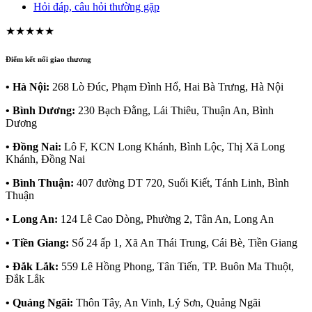
Hỏi đáp, câu hỏi thường gặp
★★★★★
Điểm kết nối giao thương
• Hà Nội:
268 Lò Đúc, Phạm Đình Hổ, Hai Bà Trưng, Hà Nội
• Bình Dương:
230 Bạch Đằng, Lái Thiêu, Thuận An, Bình
Dương
• Đồng Nai:
Lô F, KCN Long Khánh, Bình Lộc, Thị Xã Long
Khánh, Đồng Nai
• Bình Thuận:
407 đường DT 720, Suối Kiết, Tánh Linh, Bình
Thuận
• Long An:
124 Lê Cao Dòng, Phường 2, Tân An, Long An
• Tiền Giang:
Số 24 ấp 1, Xã An Thái Trung, Cái Bè, Tiền Giang
• Đắk Lắk:
559 Lê Hồng Phong, Tân Tiến, TP. Buôn Ma Thuột,
Đắk Lắk
• Quảng Ngãi:
Thôn Tây, An Vinh, Lý Sơn, Quảng Ngãi