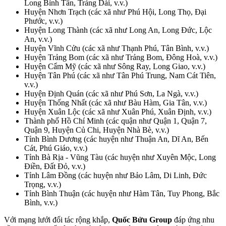
Long Bình Tân, Trảng Dài, v.v.)
Huyện Nhơn Trạch (các xã như Phú Hội, Long Thọ, Đại
Phước, v.v.)
Huyện Long Thành (các xã như Long An, Long Đức, Lộc
An, v.v.)
Huyện Vĩnh Cửu (các xã như Thạnh Phú, Tân Bình, v.v.)
Huyện Trảng Bom (các xã như Trảng Bom, Đông Hoà, v.v.)
Huyện Cẩm Mỹ (các xã như Sông Ray, Long Giao, v.v.)
Huyện Tân Phú (các xã như Tân Phú Trung, Nam Cát Tiên,
v.v.)
Huyện Định Quán (các xã như Phú Sơn, La Ngà, v.v.)
Huyện Thống Nhất (các xã như Bàu Hàm, Gia Tân, v.v.)
Huyện Xuân Lộc (các xã như Xuân Phú, Xuân Định, v.v.)
Thành phố Hồ Chí Minh (các quận như Quận 1, Quận 7,
Quận 9, Huyện Củ Chi, Huyện Nhà Bè, v.v.)
Tỉnh Bình Dương (các huyện như Thuận An, Dĩ An, Bến
Cát, Phú Giáo, v.v.)
Tỉnh Bà Rịa - Vũng Tàu (các huyện như Xuyên Mộc, Long
Điền, Đất Đỏ, v.v.)
Tỉnh Lâm Đồng (các huyện như Bảo Lâm, Di Linh, Đức
Trọng, v.v.)
Tỉnh Bình Thuận (các huyện như Hàm Tân, Tuy Phong, Bắc
Bình, v.v.)
Với mạng lưới đối tác rộng khắp,
Quốc Bửu Group
đáp ứng nhu