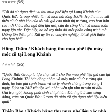
⭐⭐⭐⭐⭐ (5/5)
"Tôi đã sử dụng dịch vụ thu mua phế liệu tại Long Khánh của
Quốc Bửu Group nhiều lần và luôn hài lòng 100%. Họ thu mua sắt
thép cũ từ nhà kho của tôi với giá cao nhất thị trường, cao hơn hẳn
các nơi khác. Đội ngũ đến tận nơi, cân đo công khai và thanh toán
ngay lập tức. Đặc biệt, họ hỗ trợ tháo dỡ một phần công trình mà
không tốn thêm phí. Rất uy tín và chuyên nghiệp, tôi sẽ giới thiệu
cho bạn bè!"
Hồng Thắm / Khách hàng thu mua phế liệu máy
móc cũ tại Long Khánh
⭐⭐⭐⭐⭐ (5/5)
"Quốc Bửu Group là lựa chọn số 1 cho thu mua phế liệu giá cao tại
Long Khánh! Tôi bán đồng nhôm và máy móc cũ từ xưởng gia
đình, họ báo giá cạnh tranh và xử lý nhanh chóng trong vòng 1
ngày. Dịch vụ 24/7 rất tiện lợi, nhân viên tận tâm tư vấn từ đầu.
Giá trọn gói, không phát sinh chi phí ẩn. Đánh giá 5 sao xứng
đáng, cảm ơn Quốc Bửu Group đã giúp tôi tận dụng phế liệu hiệu
quả!"
Thiên Bảo / Khách hàng thu mua phế liệu xác nhà