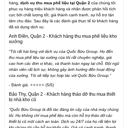
hàng,
dịch vụ thu mua phế liệu tại Quận 2
của chúng tôi
phục vụ hàng triệu khách hàng và nhận được phản hồi tích
cực bởi chất lượng tốt, giá thành cạnh tranh, sự hỗ trợ tận
tâm chu đáo. Sau đây là các đánh giá thực tế từ khách hàng
đã sử dụng dịch vụ:
Anh Điền, Quận 2 - Khách hàng thu mua phế liệu kho
xưởng
"Tôi rất hài lòng với dịch vụ của Quốc Bửu Group. Họ đến
thu mua phế liệu tại xưởng của tôi rất chuyên nghiệp, giá
cao hơn các đơn vị khác, và thanh toán ngay tại chỗ. Đội ngũ
nhân viên rất lịch sự, không gây ảnh hưởng đến hoạt động
của xưởng. Tôi sẽ tiếp tục hợp tác với Quốc Bửu Group."
- Đánh giá: ⭐⭐⭐⭐⭐ (5/5)
Bảo Thy, Quận 2 - Khách hàng tháo dỡ thu mua thiết
bị nhà kho cũ
"Quốc Bửu Group là đối tác đáng tin cậy của nhà máy chúng
tôi. Họ không chỉ mua phế liệu mà còn hỗ trợ tháo dỡ các
thiết bị cũ một cách an toàn. Dịch vụ 24/7 của họ rất tiện lợi
khi chúng tôi cần hỗ trợ khẩn cấp. Giá cả cạnh tranh, thanh