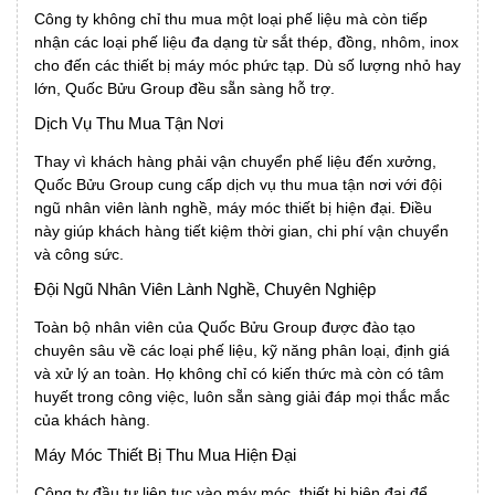
Công ty không chỉ thu mua một loại phế liệu mà còn tiếp
nhận các loại phế liệu đa dạng từ sắt thép, đồng, nhôm, inox
cho đến các thiết bị máy móc phức tạp. Dù số lượng nhỏ hay
lớn, Quốc Bửu Group đều sẵn sàng hỗ trợ.
Dịch Vụ Thu Mua Tận Nơi
Thay vì khách hàng phải vận chuyển phế liệu đến xưởng,
Quốc Bửu Group cung cấp dịch vụ thu mua tận nơi với đội
ngũ nhân viên lành nghề, máy móc thiết bị hiện đại. Điều
này giúp khách hàng tiết kiệm thời gian, chi phí vận chuyển
và công sức.
Đội Ngũ Nhân Viên Lành Nghề, Chuyên Nghiệp
Toàn bộ nhân viên của Quốc Bửu Group được đào tạo
chuyên sâu về các loại phế liệu, kỹ năng phân loại, định giá
và xử lý an toàn. Họ không chỉ có kiến thức mà còn có tâm
huyết trong công việc, luôn sẵn sàng giải đáp mọi thắc mắc
của khách hàng.
Máy Móc Thiết Bị Thu Mua Hiện Đại
Công ty đầu tư liên tục vào máy móc, thiết bị hiện đại để