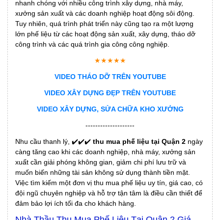
nhanh chóng với nhiều công trình xây dựng, nhà máy,
xưởng sản xuất và các doanh nghiệp hoạt động sôi động.
Tuy nhiên, quá trình phát triển này cũng tạo ra một lượng
lớn phế liệu từ các hoạt động sản xuất, xây dựng, tháo dỡ
công trình và các quá trình gia công công nghiệp.
★★★★★
VIDEO THÁO DỠ TRÊN YOUTUBE
VIDEO XÂY DỰNG ĐẸP TRÊN YOUTUBE
VIDEO XÂY DỰNG, SỬA CHỮA KHO XƯỞNG
--------------------
Nhu cầu thanh lý, ✔️✔️✔️
thu mua phế liệu tại Quận 2
ngày
càng tăng cao khi các doanh nghiệp, nhà máy, xưởng sản
xuất cần giải phóng không gian, giảm chi phí lưu trữ và
muốn biến những tài sản không sử dụng thành tiền mặt.
Việc tìm kiếm một đơn vị thu mua phế liệu uy tín, giá cao, có
đội ngũ chuyên nghiệp và hỗ trợ tận tâm là điều cần thiết để
đảm bảo lợi ích tối đa cho khách hàng.
Nhà Thầu Thu Mua Phế Liệu Tại Quận 2 Giá