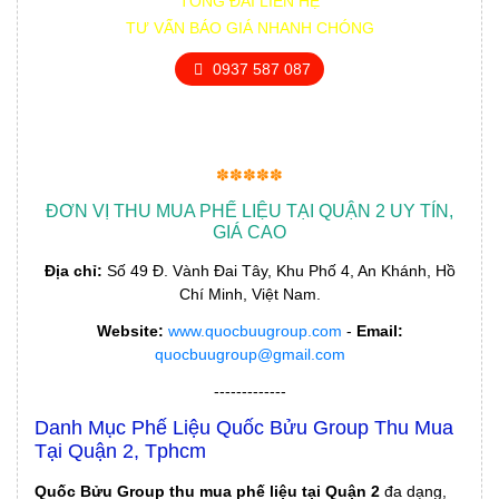
TỔNG ĐÀI LIÊN HỆ
TƯ VẤN BÁO GIÁ NHANH CHÓNG
0937 587 087
✽✽✽✽✽
ĐƠN VỊ THU MUA PHẾ LIỆU TẠI QUẬN 2 UY TÍN,
GIÁ CAO
Địa chỉ:
Số 49 Đ. Vành Đai Tây, Khu Phố 4, An Khánh, Hồ
Chí Minh, Việt Nam.
Website:
www.quocbuugroup.com
-
Email:
quocbuugroup@gmail.com
-------------
Danh Mục Phế Liệu Quốc Bửu Group Thu Mua
Tại Quận 2, Tphcm
Quốc Bửu Group thu mua phế liệu tại Quận 2
đa dạng,