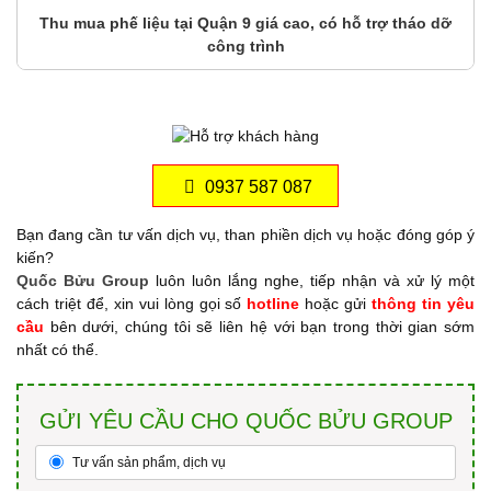
Thu mua phế liệu tại Quận 9 giá cao, có hỗ trợ tháo dỡ
công trình
0937 587 087
Bạn đang cần tư vấn dịch vụ, than phiền dịch vụ hoặc đóng góp ý
kiến?
Quốc Bửu Group
luôn luôn lắng nghe, tiếp nhận và xử lý một
cách triệt để, xin vui lòng gọi số
hotline
hoặc gửi
thông tin yêu
cầu
bên dưới, chúng tôi sẽ liên hệ với bạn trong thời gian sớm
nhất có thể.
GỬI YÊU CẦU CHO QUỐC BỬU GROUP
Tư vấn sản phẩm, dịch vụ