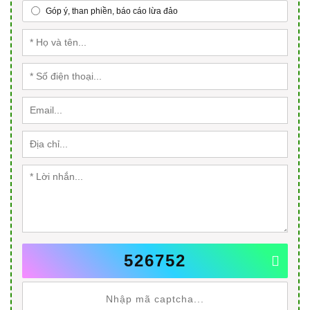
Góp ý, than phiền, báo cáo lừa đảo
526752