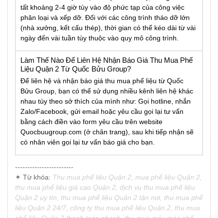
tất khoảng 2-4 giờ tùy vào độ phức tạp của công việc
phân loại và xếp dỡ. Đối với các công trình tháo dỡ lớn
(nhà xưởng, kết cấu thép), thời gian có thể kéo dài từ vài
ngày đến vài tuần tùy thuộc vào quy mô công trình.
Làm Thế Nào Để Liên Hệ Nhận Báo Giá Thu Mua Phế
Liệu Quận 2 Từ Quốc Bửu Group?
Để liên hệ và nhận báo giá thu mua phế liệu từ Quốc
Bửu Group, bạn có thể sử dụng nhiều kênh liên hệ khác
nhau tùy theo sở thích của mình như: Gọi hotline, nhắn
Zalo/Facebook, gửi email hoặc yêu cầu gọi lại tư vấn
bằng cách điền vào form yêu cầu trên website
Quocbuugroup.com (ở chân trang), sau khi tiếp nhận sẽ
có nhân viên gọi lại tư vấn báo giá cho bạn.
------------------------
✶ Từ khóa:
Thu mua phế liệu Quận 2, mua phế liệu Quận 2,
thu mua phế liệu giá cao Quận 2, dịch vụ thu mua phế liệu
Quận 2 uy tín, thu mua phế liệu Quận 2 tận nơi, thu mua phế
liệu Quận 2 24/7, công ty thu mua phế liệu Quận 2, thu mua
phế liệu Quận 2 thanh toán nhanh, thu mua máy móc phế