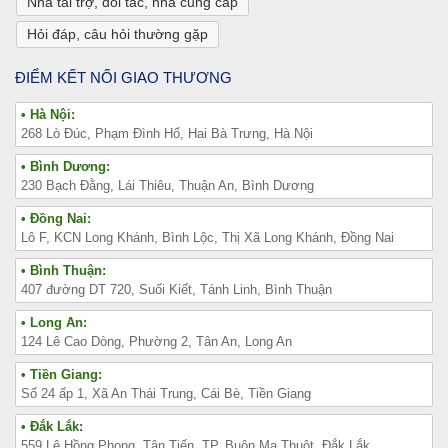
Nhà tài trợ, đối tác, nhà cung cấp
Hỏi đáp, câu hỏi thường gặp
ĐIỂM KẾT NỐI GIAO THƯƠNG
• Hà Nội:
268 Lò Đúc, Phạm Đình Hổ, Hai Bà Trưng, Hà Nội
• Bình Dương:
230 Bạch Đằng, Lái Thiêu, Thuận An, Bình Dương
• Đồng Nai:
Lô F, KCN Long Khánh, Bình Lộc, Thị Xã Long Khánh, Đồng Nai
• Bình Thuận:
407 đường DT 720, Suối Kiết, Tánh Linh, Bình Thuận
• Long An:
124 Lê Cao Dòng, Phường 2, Tân An, Long An
• Tiền Giang:
Số 24 ấp 1, Xã An Thái Trung, Cái Bè, Tiền Giang
• Đắk Lắk:
559 Lê Hồng Phong, Tân Tiến, TP. Buôn Ma Thuột, Đắk Lắk