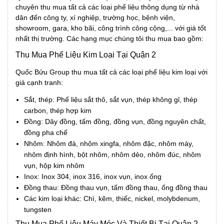
chuyên thu mua tất cả các loại phế liệu thông dụng từ nhà
dân đến công ty, xí nghiệp, trường học, bệnh viện,
showroom, gara, kho bãi, công trình công cộng,... với giá tốt
nhất thị trường. Các hạng mục chúng tôi thu mua bao gồm:
Thu Mua Phế Liệu Kim Loại Tại Quận 2
Quốc Bửu Group thu mua tất cả các loại phế liệu kim loại với
giá cạnh tranh:
Sắt, thép: Phế liệu sắt thô, sắt vụn, thép không gỉ, thép
carbon, thép hợp kim
Đồng: Dây đồng, tấm đồng, đồng vụn, đồng nguyên chất,
đồng pha chế
Nhôm: Nhôm đà, nhôm xingfa, nhôm đặc, nhôm máy,
nhôm định hình, bột nhôm, nhôm dẻo, nhôm đúc, nhôm
vụn, hộp kim nhôm
Inox: Inox 304, inox 316, inox vụn, inox ống
Đồng thau: Đồng thau vụn, tấm đồng thau, ống đồng thau
Các kim loại khác: Chì, kẽm, thiếc, nickel, molybdenum,
tungsten
Thu Mua Phế Liệu Máy Móc Và Thiết Bị Tại Quận 2