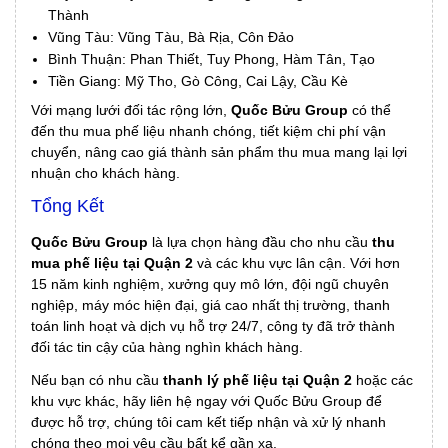
Thành
Vũng Tàu: Vũng Tàu, Bà Rịa, Côn Đảo
Bình Thuận: Phan Thiết, Tuy Phong, Hàm Tân, Tạo
Tiền Giang: Mỹ Tho, Gò Công, Cai Lậy, Cầu Kè
Với mạng lưới đối tác rộng lớn,
Quốc Bửu Group
có thể
đến thu mua phế liệu nhanh chóng, tiết kiệm chi phí vận
chuyển, nâng cao giá thành sản phẩm thu mua mang lại lợi
nhuận cho khách hàng.
Tổng Kết
Quốc Bửu Group
là lựa chọn hàng đầu cho nhu cầu
thu
mua phế liệu tại Quận 2
và các khu vực lân cận. Với hơn
15 năm kinh nghiệm, xưởng quy mô lớn, đội ngũ chuyên
nghiệp, máy móc hiện đại, giá cao nhất thị trường, thanh
toán linh hoạt và dịch vụ hỗ trợ 24/7, công ty đã trở thành
đối tác tin cậy của hàng nghìn khách hàng.
Nếu bạn có nhu cầu
thanh lý phế liệu tại Quận 2
hoặc các
khu vực khác, hãy liên hệ ngay với Quốc Bửu Group để
được hỗ trợ, chúng tôi cam kết tiếp nhận và xử lý nhanh
chóng theo mọi yêu cầu bất kể gần xa.