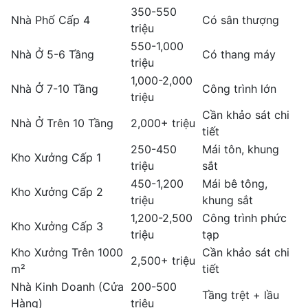
350-550
Nhà Phố Cấp 4
Có sân thượng
triệu
550-1,000
Nhà Ở 5-6 Tầng
Có thang máy
triệu
1,000-2,000
Nhà Ở 7-10 Tầng
Công trình lớn
triệu
Cần khảo sát chi
Nhà Ở Trên 10 Tầng
2,000+ triệu
tiết
250-450
Mái tôn, khung
Kho Xưởng Cấp 1
triệu
sắt
450-1,200
Mái bê tông,
Kho Xưởng Cấp 2
triệu
khung sắt
1,200-2,500
Công trình phức
Kho Xưởng Cấp 3
triệu
tạp
Kho Xưởng Trên 1000
Cần khảo sát chi
2,500+ triệu
m²
tiết
Nhà Kinh Doanh (Cửa
200-500
Tầng trệt + lầu
Hàng)
triệu