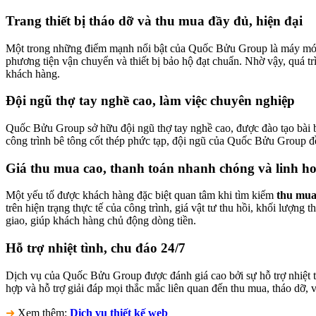
Trang thiết bị tháo dỡ và thu mua đầy đủ, hiện đại
Một trong những điểm mạnh nổi bật của Quốc Bửu Group là máy móc th
phương tiện vận chuyển và thiết bị bảo hộ đạt chuẩn. Nhờ vậy, quá tr
khách hàng.
Đội ngũ thợ tay nghề cao, làm việc chuyên nghiệp
Quốc Bửu Group sở hữu đội ngũ thợ tay nghề cao, được đào tạo bài bả
công trình bê tông cốt thép phức tạp, đội ngũ của Quốc Bửu Group đều
Giá thu mua cao, thanh toán nhanh chóng và linh ho
Một yếu tố được khách hàng đặc biệt quan tâm khi tìm kiếm
thu mua
trên hiện trạng thực tế của công trình, giá vật tư thu hồi, khối lượn
giao, giúp khách hàng chủ động dòng tiền.
Hỗ trợ nhiệt tình, chu đáo 24/7
Dịch vụ của Quốc Bửu Group được đánh giá cao bởi sự hỗ trợ nhiệt tì
hợp và hỗ trợ giải đáp mọi thắc mắc liên quan đến thu mua, tháo dỡ,
➜
Xem thêm:
Dịch vụ thiết kế web