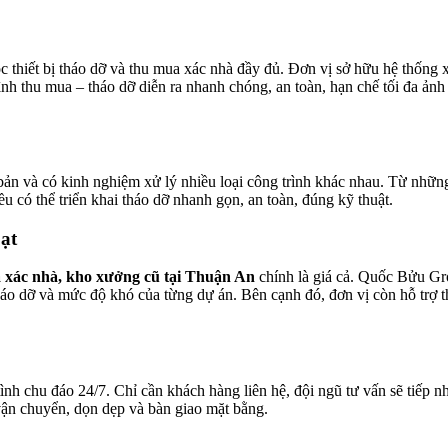
iết bị tháo dỡ và thu mua xác nhà đầy đủ. Đơn vị sở hữu hệ thống xe
ình thu mua – tháo dỡ diễn ra nhanh chóng, an toàn, hạn chế tối đa ảnh
n và có kinh nghiệm xử lý nhiều loại công trình khác nhau. Từ những 
 có thể triển khai tháo dỡ nhanh gọn, an toàn, đúng kỹ thuật.
ạt
 xác nhà, kho xưởng cũ tại Thuận An
chính là giá cả. Quốc Bửu Gro
g tháo dỡ và mức độ khó của từng dự án. Bên cạnh đó, đơn vị còn hỗ trợ
nh chu đáo 24/7. Chỉ cần khách hàng liên hệ, đội ngũ tư vấn sẽ tiếp 
 vận chuyển, dọn dẹp và bàn giao mặt bằng.