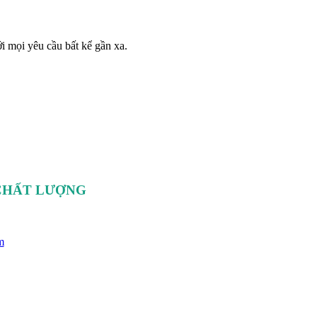
i mọi yêu cầu bất kể gần xa.
 CHẤT LƯỢNG
m