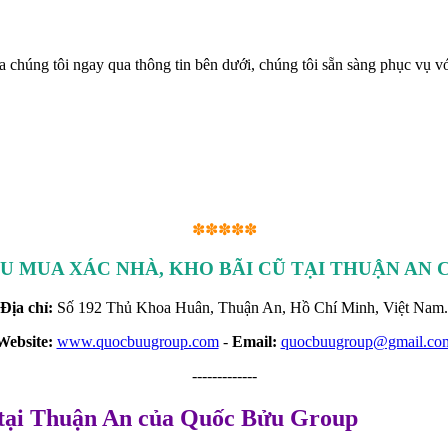
 chúng tôi ngay qua thông tin bên dưới, chúng tôi sẵn sàng phục vụ vớ
✽✽✽✽✽
U MUA XÁC NHÀ, KHO BÃI CŨ TẠI THUẬN AN
Địa chỉ:
Số 192 Thủ Khoa Huân, Thuận An, Hồ Chí Minh, Việt Nam.
Website:
www.quocbuugroup.com
-
Email:
quocbuugroup@gmail.co
-------------
 tại Thuận An của Quốc Bửu Group