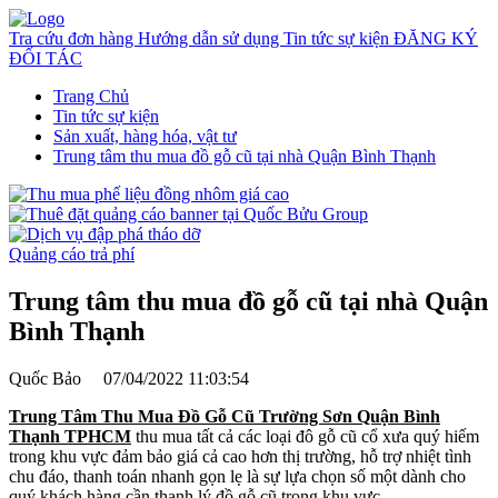
Tra cứu đơn hàng
Hướng dẫn sử dụng
Tin tức sự kiện
ĐĂNG KÝ
ĐỐI TÁC
Trang Chủ
Tin tức sự kiện
Sản xuất, hàng hóa, vật tư
Trung tâm thu mua đồ gỗ cũ tại nhà Quận Bình Thạnh
Quảng cáo trả phí
Trung tâm thu mua đồ gỗ cũ tại nhà Quận
Bình Thạnh
Quốc Bảo
07/04/2022 11:03:54
Trung Tâm Thu Mua Đồ Gỗ Cũ Trường Sơn Quận Bình
Thạnh TPHCM
thu mua tất cả các loại đô gỗ cũ cổ xưa quý hiếm
trong khu vực đảm bảo giá cả cao hơn thị trường, hỗ trợ nhiệt tình
chu đáo, thanh toán nhanh gọn lẹ là sự lựa chọn số một dành cho
quý khách hàng cần thanh lý đồ gỗ cũ trong khu vực.