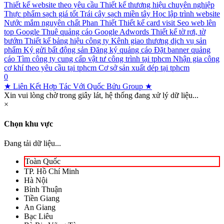
Thiết kế website theo yêu cầu
Thiết kế thương hiệu chuyên nghiệp
Thực phẩm sạch giá tốt
Trái cây sạch miền tây
Học lập trình website
Nước mắm nguyên chất Phan Thiết
Thiết kế card visit
Seo web lên
top Google
Thuê quảng cáo Google Adwords
Thiết kế tờ rơi, tờ
bướm
Thiết kế bảng hiệu công ty
Kênh giao thương dịch vụ sản
phẩm
Ký gửi bất động sản
Đăng ký quảng cáo
Đặt banner quảng
cáo
Tìm công ty cung cấp vật tư công trình tại tphcm
Nhận gia công
cơ khí theo yêu cầu tại tphcm
Cơ sở sản xuất dép tại tphcm
0
★ Liên Kết Hợp Tác Với Quốc Bửu Group ★
Xin vui lòng chờ trong giây lát, hệ thống đang xử lý dữ liệu...
×
Chọn khu vực
Đang tải dữ liệu...
Toàn Quốc
TP. Hồ Chí Minh
Hà Nội
Bình Thuận
Tiền Giang
An Giang
Bạc Liêu