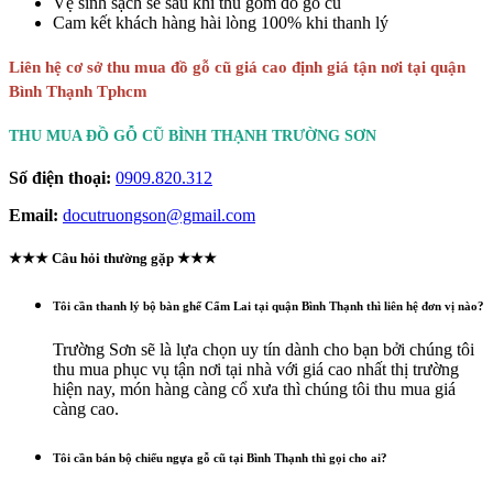
Vệ sinh sạch sẽ sau khi thu gom đồ gỗ cũ
Cam kết khách hàng hài lòng 100% khi thanh lý
Liên hệ cơ sở thu mua đồ gỗ cũ giá cao định giá tận nơi tại quận
Bình Thạnh Tphcm
THU MUA ĐỒ GỖ CŨ BÌNH THẠNH TRƯỜNG SƠN
Số điện thoại:
0909.820.312
Email:
docutruongson@gmail.com
★★★ Câu hỏi thường gặp ★★★
Tôi cần thanh lý bộ bàn ghế Cẩm Lai tại quận Bình Thạnh thì liên hệ đơn vị nào?
Trường Sơn sẽ là lựa chọn uy tín dành cho bạn bởi chúng tôi
thu mua phục vụ tận nơi tại nhà với giá cao nhất thị trường
hiện nay, món hàng càng cổ xưa thì chúng tôi thu mua giá
càng cao.
Tôi cần bán bộ chiếu ngựa gỗ cũ tại Bình Thạnh thì gọi cho ai?