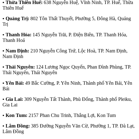
• Thừa Thiên Huế:
638 Nguyễn Huệ, Vĩnh Ninh, TP. Huế, Thừa
Thiên Huế
• Quảng Trị:
802 Tôn Thất Thuyết, Phường 5, Đông Hà, Quảng
Trị
• Thanh Hóa:
145 Nguyễn Trãi, P. Điện Biên, TP. Thanh Hóa,
Thanh Hoá
• Nam Định:
210 Nguyễn Công Trứ, Lộc Hoà, TP. Nam Định,
Nam Định
• Thái Nguyên:
124 Lương Ngọc Quyến, Phan Đình Phùng, TP.
Thái Nguyên, Thái Nguyên
• Yên Bái:
49 Bắc Cường, P. Yên Ninh, Thành phố Yên Bái, Yên
Bái
• Gia Lai:
309 Nguyễn Tất Thành, Phù Đổng, Thành phố Pleiku,
Gia Lai
• Kon Tum:
2157 Phan Chu Trinh, Thắng Lợi, Kon Tum
• Lâm Đồng:
385 Đường Nguyễn Văn Cừ, Phường 1, TP. Đà Lạt,
Lâm Đồng