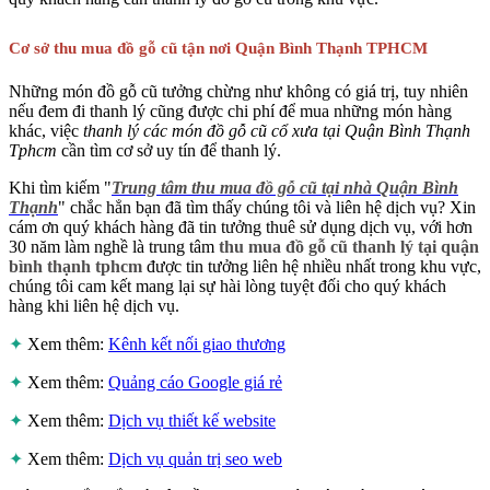
Cơ sở thu mua đồ gỗ cũ tận nơi Quận Bình Thạnh TPHCM
Những món đồ gỗ cũ tưởng chừng như không có giá trị, tuy nhiên
nếu đem đi thanh lý cũng được chi phí để mua những món hàng
khác, việc
thanh lý các món đồ gỗ cũ cổ xưa tại Quận Bình Thạnh
Tphcm
cần tìm cơ sở uy tín để thanh lý.
Khi tìm kiếm "
Trung tâm thu mua đồ gỗ cũ tại nhà Quận Bình
Thạnh
" chắc hẳn bạn đã tìm thấy chúng tôi và liên hệ dịch vụ? Xin
cám ơn quý khách hàng đã tin tưởng thuê sử dụng dịch vụ, với hơn
30 năm làm nghề là trung tâm
thu mua đồ gỗ cũ thanh lý tại quận
bình thạnh tphcm
được tin tưởng liên hệ nhiều nhất trong khu vực,
chúng tôi cam kết mang lại sự hài lòng tuyệt đối cho quý khách
hàng khi liên hệ dịch vụ.
✦
Xem thêm:
Kênh kết nối giao thương
✦
Xem thêm:
Quảng cáo Google giá rẻ
✦
Xem thêm:
Dịch vụ thiết kế website
✦
Xem thêm:
Dịch vụ quản trị seo web