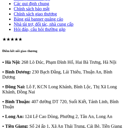
Các qui định chung
Chính sách bảo mật
Chính sách giao thương
Bảng giá banner quảng cáo
Nhà tài trợ, đối tác, nhà cung cấp
Hỏi đáp, câu hỏi thường gặp
★★★★★
Điểm kết nối giao thương
• Hà Nội:
268 Lò Đúc, Phạm Đình Hổ, Hai Bà Trưng, Hà Nội
• Bình Dương:
230 Bạch Đằng, Lái Thiêu, Thuận An, Bình
Dương
• Đồng Nai:
Lô F, KCN Long Khánh, Bình Lộc, Thị Xã Long
Khánh, Đồng Nai
• Bình Thuận:
407 đường DT 720, Suối Kiết, Tánh Linh, Bình
Thuận
• Long An:
124 Lê Cao Dòng, Phường 2, Tân An, Long An
• Tiền Giang:
Số 24 ấp 1, Xã An Thái Trung, Cái Bè, Tiền Giang