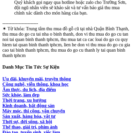
Quý khách gọi ngay qua hotline hoặc zalo cho Trường Sơn,
đội ngũ nhân viên sẽ khảo sát và tư vấn báo giá thu mua
chính xác dành cho món hàng của bạn.
------------------------
✶ Từ khóa:
Trung tâm thu mua đồ gỗ cũ tại nhà Quận Bình Thạnh,
thu mua do go cu tai nha o binh thanh, don vi thu mua do go cu tan
noi tai quan binh thanh tphcm, thu mua tat ca cac loai do go cu quy
hiem tai quan binh thanh tphcm, lien he don vi thu mua do go cu gia
cao tai binh thanh tphcm, thu mua do go cu thanh ly tai quan binh
thanh tphcm
Danh Mục Tin Tức Sự Kiện
Ưu đãi, khuyến mãi, truyền thông
Công nghệ, viễn thông, khoa học
Ẩm thực, du lịch, địa điểm
Sức khỏe, làm đẹp
Thời trang, xu hướng
Kinh doanh, bất động sản
Máy móc, thi công, vận chuyển
Sản xuất, hàng hóa, vật tư
Thời sự, đời sống, xã hội
Thể thao, giải trí, phim ảnh
Đào tạo, tuyển sinh, việc làm