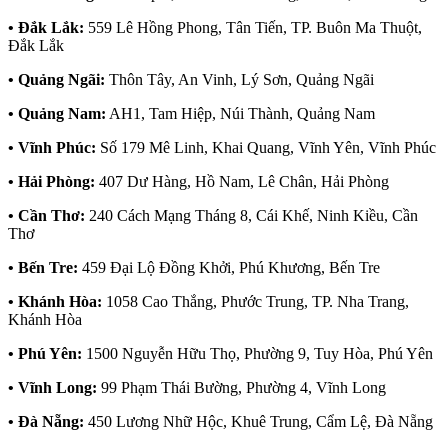
• Đắk Lắk:
559 Lê Hồng Phong, Tân Tiến, TP. Buôn Ma Thuột,
Đắk Lắk
• Quảng Ngãi:
Thôn Tây, An Vinh, Lý Sơn, Quảng Ngãi
• Quảng Nam:
AH1, Tam Hiệp, Núi Thành, Quảng Nam
• Vĩnh Phúc:
Số 179 Mê Linh, Khai Quang, Vĩnh Yên, Vĩnh Phúc
• Hải Phòng:
407 Dư Hàng, Hồ Nam, Lê Chân, Hải Phòng
• Cần Thơ:
240 Cách Mạng Tháng 8, Cái Khế, Ninh Kiều, Cần
Thơ
• Bến Tre:
459 Đại Lộ Đồng Khởi, Phú Khương, Bến Tre
• Khánh Hòa:
1058 Cao Thắng, Phước Trung, TP. Nha Trang,
Khánh Hòa
• Phú Yên:
1500 Nguyễn Hữu Thọ, Phường 9, Tuy Hòa, Phú Yên
• Vĩnh Long:
99 Phạm Thái Bường, Phường 4, Vĩnh Long
• Đà Nẵng:
450 Lương Nhữ Hộc, Khuê Trung, Cẩm Lệ, Đà Nẵng