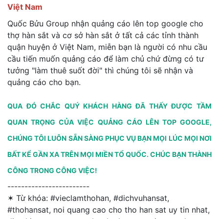
Việt Nam
Quốc Bửu Group nhận quảng cáo lên top google cho
thợ hàn sắt và cơ sở hàn sắt ở tất cả các tỉnh thành
quận huyện ở Việt Nam, miễn bạn là người có nhu cầu
cầu tiến muốn quảng cáo để làm chủ chứ đừng có tư
tưởng "làm thuê suốt đời" thì chúng tôi sẽ nhận và
quảng cáo cho bạn.
QUA ĐÓ CHẮC QUÝ KHÁCH HÀNG ĐÃ THẤY ĐƯỢC TẦM
QUAN TRỌNG CỦA VIỆC QUẢNG CÁO LÊN TOP GOOGLE,
CHÚNG TÔI LUÔN SẴN SÀNG PHỤC VỤ BẠN MỌI LÚC MỌI NƠI
BẤT KỂ GẦN XA TRÊN MỌI MIỀN TỔ QUỐC. CHÚC BẠN THÀNH
CÔNG TRONG CÔNG VIỆC!
------------------------
✶ Từ khóa:
#vieclamthohan, #dichvuhansat,
#thohansat, noi quang cao cho tho han sat uy tin nhat,